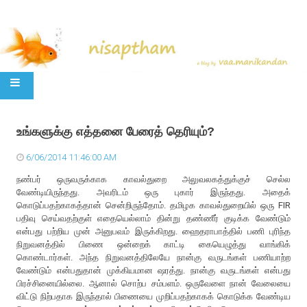
SKIP TO CONTENT
உங்களுக்கு எத்தனை பேரைத் தெரியும்?
6/06/2014 11:46:00 AM
நண்பர் ஒருவருக்காக காவல்துறை அலுவலகத்துக்குச் செல்ல
வேண்டியிருந்தது. அவரிடம் ஒரு புகார் இருந்தது. அதைக்
கொடுப்பதற்காகத்தான் சென்றிருந்தோம். தமிழக காவல்துறையில் ஒரு FIR
பதிவு செய்வதற்குள் எதையெல்லாம் தின்று தண்ணீர் குடிக்க வேண்டும்
என்பது பற்றிய முன் அனுபவம் இருக்கிறது. ஹைதராபாத்தில் பணி புரிந்த
நிறுவனத்தில் பிணை ஒன்றைக் காட்டி கையெழுத்து வாங்கிக்
கொண்டார்கள். அந்த நிறுவனத்திலேயே நான்கு வருடங்கள் பணியாற்ற
வேண்டும் என்பதுதான் முக்கியமான ஷரத்து. நான்கு வருடங்கள் என்பது
பிரச்சினையில்லை. ஆனால் சொற்ப சம்பளம். ஒருவேளை நான் வேலையை
விட்டு நிற்பதாக இருந்தால் பிணையை முறிப்பதற்காகக் கொடுக்க வேண்டிய