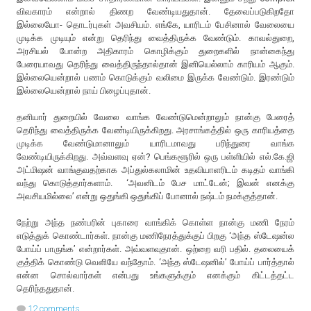
விவகாரம் என்றால் திணற வேண்டியதுதான். தேவைப்படுகிறதோ
இல்லையோ- தொடர்புகள் அவசியம். எங்கே, யாரிடம் பேசினால் வேலையை
முடிக்க முடியும் என்று தெரிந்து வைத்திருக்க வேண்டும். காவல்துறை,
அரசியல் போன்ற அதிகாரம் கொழிக்கும் துறைகளில் நான்கைந்து
பேரையாவது தெரிந்து வைத்திருந்தால்தான் இனியெல்லாம் காரியம் ஆகும்.
இல்லையென்றால் பணம் கொடுக்கும் வலிமை இருக்க வேண்டும். இரண்டும்
இல்லையென்றால் நாய் பிழைப்புதான்.
தனியார் துறையில் வேலை வாங்க வேண்டுமென்றாலும் நான்கு பேரைத்
தெரிந்து வைத்திருக்க வேண்டியிருக்கிறது. அரசாங்கத்தில் ஒரு காரியத்தை
முடிக்க வேண்டுமானாலும் யாரிடமாவது பரிந்துரை வாங்க
வேண்டியிருக்கிறது. அவ்வளவு ஏன்? பெங்களூரில் ஒரு பள்ளியில் எல்.கே.ஜி
அட்மிஷன் வாங்குவதற்காக அப்துல்கலாமின் உதவியாளரிடம் கடிதம் வாங்கி
வந்து கொடுத்தார்களாம். ‘அவனிடம் பேச மாட்டேன்; இவன் எனக்கு
அவசியமில்லை’ என்று ஒதுங்கி ஒதுங்கிப் போனால் நஷ்டம் நமக்குத்தான்.
நேற்று அந்த நண்பரின் புகாரை வாங்கிக் கொள்ள நான்கு மணி நேரம்
எடுத்துக் கொண்டார்கள். நான்கு மணிநேரத்துக்குப் பிறகு ‘அந்த ஸ்டேஷன்ல
போய்ப் பாருங்க’ என்றார்கள். அவ்வளவுதான். ஒற்றை வரி பதில். தலையைக்
குத்திக் கொண்டு வெளியே வந்தோம். ‘அந்த ஸ்டேஷனில்’ போய்ப் பார்த்தால்
என்ன சொல்வார்கள் என்பது உங்களுக்கும் எனக்கும் கிட்டத்தட்ட
தெரிந்ததுதான்.
12 comments