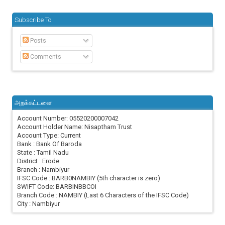
Subscribe To
Posts
Comments
அறக்கட்டளை
Account Number: 05520200007042
Account Holder Name: Nisaptham Trust
Account Type: Current
Bank : Bank Of Baroda
State : Tamil Nadu
District : Erode
Branch : Nambiyur
IFSC Code : BARB0NAMBIY (5th character is zero)
SWIFT Code: BARBINBBCOI
Branch Code : NAMBIY (Last 6 Characters of the IFSC Code)
City : Nambiyur