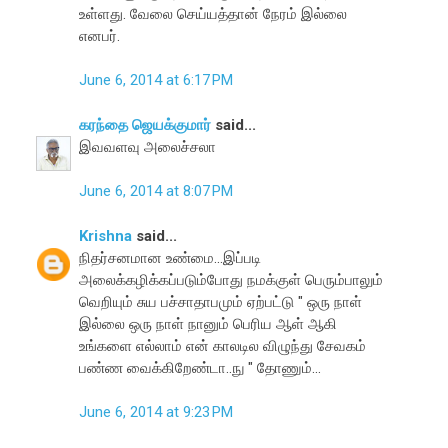
உள்ளது. வேலை செய்யத்தான் நேரம் இல்லை
எனபர்.
June 6, 2014 at 6:17 PM
கரந்தை ஜெயக்குமார்
said...
இவவளவு அலைச்சலா
June 6, 2014 at 8:07 PM
Krishna
said...
நிதர்சனமான உண்மை...இப்படி
அலைக்கழிக்கப்படும்போது நமக்குள் பெரும்பாலும்
வெறியும் சுய பச்சாதாபமும் ஏற்பட்டு " ஒரு நாள்
இல்லை ஒரு நாள் நானும் பெரிய ஆள் ஆகி
உங்களை எல்லாம் என் காலடில விழுந்து சேவகம்
பண்ண வைக்கிறேண்டா..நு " தோணும்...
June 6, 2014 at 9:23 PM