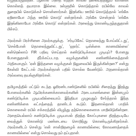
எழுதியிருந்தேன். ஆனால் அதை எந்தக் காவல் நிலையத்திலும் வாங்கிக்
கொள்ளத் தயாராக இல்லை. உள்ளூரில் கொடுத்தால் ரயில்வே காவல்
துறையில் கொடுக்கச் சொன்னார்கள். இறங்கிய ஊரில் கொடுத்தால் ‘எங்கே
ஏறினாயோ அந்த ஊரில் கொடு’ என்றார்கள். அங்கே சென்றால் ‘எங்கே
இறங்கினாயோ அங்கே கொடு’ என்றார்கள். அலைந்து கொண்டிருந்ததுதான்
மிச்சம்.
அவர்கள் பிரச்சினை அவர்களுக்கு. ‘சர்டிபிகேட் தொலைந்து போய்விட்டது’,
‘செல்போன் தொலைந்துவிட்டது’, ‘ஹார்ட் டிஸ்க்கை காணவில்லை’
என்றெல்லாம் FIR பதிவு செய்தால் கண்டுபிடிக்கவா முடியும்? போனது
போனதுதான். தீர்க்கப்படாத வழக்குகளின் எண்ணிக்கைத்தான்
அதிகமாகும். ‘ஏன் இத்தனை வழக்குகள் நிலுவையில் இருக்கின்றன?’ என்று
கேள்வி கேட்டால் அவர்கள்தான் பதில் சொல்ல வேண்டும். அதனால்தான்
அவ்வளவு தயங்குகிறார்கள்.
தமிழகத்தில் மட்டும் கடந்த ஓரிரண்டாண்டுகளில் ரயிலில் சிதைந்து இறந்து
போனவர்களில் ஆயிரக்கணக்கானவர்களின் அடையாளங்களை இன்னமும்
கண்டுபிடிக்க முடியவில்லையாம். இந்தியா முழுவதும் சேர்த்தால் இந்த
எண்ணிக்கை லட்சத்தைத் தாண்டக் கூடும். இதனால்தான் பாதிக்
கொலைகள் ரயில் சக்கரத்தில் விழுந்து தற்கொலைகளாக மாறிவிடுகின்றன.
அதையெல்லாம் கண்டுபிடிக்க முடியாமல் திறந்த கோப்புகளை திறந்தபடியே
வைத்துக் கொண்டு மண்டையை சொறிந்து கொண்டிருக்கிறார்கள்.
அவர்களிடம் சென்று ‘என் சான்றிதழைக் காணவில்லை; கோவணத்தைக்
காணவில்லை’ என்று சொல்வது நம் தப்புதான்.