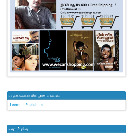
புத்தகங்களை மின்நூலாக வாங்க
Leemeer Publishers
தொடர்புக்கு