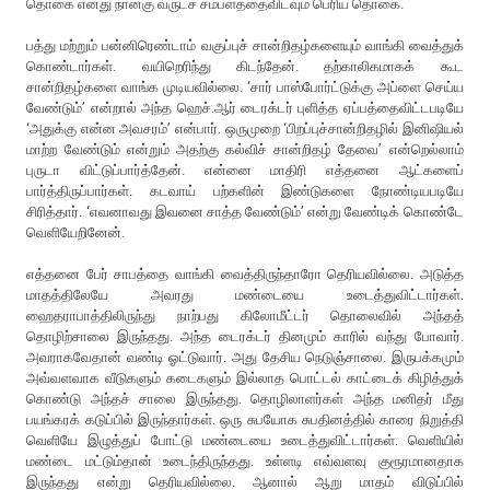
தொகை எனது நான்கு வருடச் சம்பளத்தைவிடவும் பெரிய தொகை.
பத்து மற்றும் பன்னிரெண்டாம் வகுப்புச் சான்றிதழ்களையும் வாங்கி வைத்துக்
கொண்டார்கள். வயிறெரிந்து கிடந்தேன். தற்காலிகமாகக் கூட
சான்றிதழ்களை வாங்க முடியவில்லை. ‘சார் பாஸ்போர்ட்டுக்கு அப்ளை செய்ய
வேண்டும்’ என்றால் அந்த ஹெச்.ஆர் டைரக்டர் புளித்த ஏப்பத்தைவிட்டபடியே
‘அதுக்கு என்ன அவசரம்’ என்பார். ஒருமுறை ‘பிறப்புச்சான்றிதழில் இனிஷியல்
மாற்ற வேண்டும் என்றும் அதற்கு கல்விச் சான்றிதழ் தேவை’ என்றெல்லாம்
புருடா விட்டுப்பார்த்தேன். என்னை மாதிரி எத்தனை ஆட்களைப்
பார்த்திருப்பார்கள். கடவாய் பற்களின் இண்டுகளை நோண்டியபடியே
சிரித்தார். ‘எவனாவது இவனை சாத்த வேண்டும்’ என்று வேண்டிக் கொண்டே
வெளியேறினேன்.
எத்தனை பேர் சாபத்தை வாங்கி வைத்திருந்தாரோ தெரியவில்லை. அடுத்த
மாதத்திலேயே அவரது மண்டையை உடைத்துவிட்டார்கள்.
ஹைதராபாத்திலிருந்து நாற்பது கிலோமீட்டர் தொலைவில் அந்தத்
தொழிற்சாலை இருந்தது. அந்த டைரக்டர் தினமும் காரில் வந்து போவார்.
அவராகவேதான் வண்டி ஓட்டுவார். அது தேசிய நெடுஞ்சாலை. இருபக்கமும்
அவ்வளவாக வீடுகளும் கடைகளும் இல்லாத பொட்டல் காட்டைக் கிழித்துக்
கொண்டு அந்தச் சாலை இருந்தது. தொழிலாளர்கள் அந்த மனிதர் மீது
பயங்கரக் கடுப்பில் இருந்தார்கள். ஒரு சுபயோக சுபதினத்தில் காரை நிறுத்தி
வெளியே இழுத்துப் போட்டு மண்டையை உடைத்துவிட்டார்கள். வெளியில்
மண்டை மட்டும்தான் உடைந்திருந்தது. உள்ளடி எவ்வளவு குரூரமானதாக
இருந்தது என்று தெரியவில்லை. ஆனால் ஆறு மாதம் விடுப்பில்