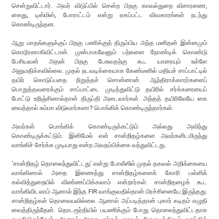
சென்றுவிட்டார். அவர் விடுப்பில் சென்ற பிறகு காவல்துறை விசாரணை,
கைது, டிஸ்மிஸ், போராட்டம் என்று ஏகப்பட்ட விவகாரங்கள் நடந்து
கொண்டிருந்தன.
ஆறு மாதங்களுக்குப் பிறகு பணிக்குத் திரும்பிய அந்த மனிதன் இன்னமும்
கொடூரனாகிவிட்டான். முன்பாகவேனும் பற்களை நோண்டிக் கொண்டு
பேசியவன் அதன் பிறகு பேசுவதற்கு கூட யாரையும் உள்ளே
அனுமதிக்கவில்லை. முதல் நடவடிக்கையாக கேண்டீனில் மதியச் சாப்பாட்டில்
தயிர் கொடுப்பதை நிறுத்தச் சொன்னான். ஆந்திராக்காரர்களைப்
பொறுத்தவரைக்கும் சாப்பாட்டை முடித்துவிட்டு தயிரில் சர்க்கரையைப்
போட்டு உறிஞ்சினால்தான் திருப்தி அடைவார்கள். அந்தத் தயிரிலேயே கை
வைத்தால் சும்மா விடுவார்களா? பொங்கிக் கொண்டிருந்தார்கள்.
அவர்கள் பொங்கிக் கொண்டிருக்கட்டும் அல்லது அவிந்து
கொண்டிருக்கட்டும். இனிமேல் என் சான்றிதழ்களை அவர்களிடமிருந்து
வாங்கிச் சேர்க்க முடியாது என்ற அவநம்பிக்கை வந்துவிட்டது.
‘சான்றிதழ் தொலைந்துவிட்டது’ என்று போலீஸில் முதல் தகவல் அறிக்கையை
வாங்கினால் அதை இணைத்து சான்றிதழ்களைக் கோரி பள்ளிக்
கல்வித்துறையில் விண்ணப்பிக்கலாம் என்றார்கள். சான்றிதழைக் கூட
வாங்கிவிடலாம் ஆனால் இந்த FIR வாங்குவதில்தான் பிரச்சினையே இருந்தது.
சான்றிதழ்கள் தொலையவில்லை. ஆனால் அப்படித்தான் புகார் கடிதம் எழுதி
வைத்திருந்தேன். தொடரூர்தியில் பயணிக்கும் போது தொலைந்துவிட்டதாக