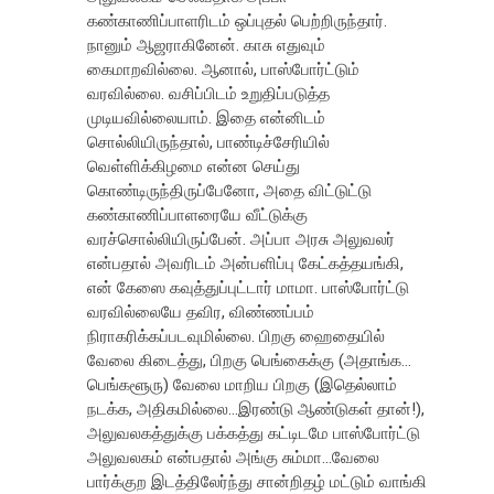
கண்காணிப்பாளரிடம் ஒப்புதல் பெற்றிருந்தார்.
நானும் ஆஜராகினேன். காசு எதுவும்
கைமாறவில்லை. ஆனால், பாஸ்போர்ட்டும்
வரவில்லை. வசிப்பிடம் உறுதிப்படுத்த
முடியவில்லையாம். இதை என்னிடம்
சொல்லியிருந்தால், பாண்டிச்சேரியில்
வெள்ளிக்கிழமை என்ன செய்து
கொண்டிருந்திருப்பேனோ, அதை விட்டுட்டு
கண்காணிப்பாளரையே வீட்டுக்கு
வரச்சொல்லியிருப்பேன். அப்பா அரசு அலுவலர்
என்பதால் அவரிடம் அன்பளிப்பு கேட்கத்தயங்கி,
என் கேஸை கவுத்துப்புட்டார் மாமா. பாஸ்போர்ட்டு
வரவில்லையே தவிர, விண்ணப்பம்
நிராகரிக்கப்படவுமில்லை. பிறகு ஹைதையில்
வேலை கிடைத்து, பிறகு பெங்கைக்கு (அதாங்க…
பெங்களூரு) வேலை மாறிய பிறகு (இதெல்லாம்
நடக்க, அதிகமில்லை…இரண்டு ஆண்டுகள் தான்!),
அலுவலகத்துக்கு பக்கத்து கட்டிடமே பாஸ்போர்ட்டு
அலுவலகம் என்பதால் அங்கு சும்மா…வேலை
பார்க்குற இடத்திலேர்ந்து சான்றிதழ் மட்டும் வாங்கி