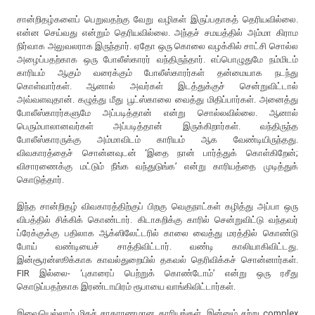
சான்றிதழ்களைப் பெறுவதற்கு வேறு வழிகள் இருப்பதாகத் தெரியவில்லை.
என்ன செய்வது என்றும் தெரியவில்லை. அந்தச் சமயத்தில் அம்மா கிராம
நிர்வாக அலுவலராக இருந்தார். ஏதோ ஒரு கொலை வழக்கில் சாட்சி சொல்ல
அழைப்பதற்காக ஒரு போலீஸ்காரர் வந்திருந்தார். எப்பொழுதுமே நம்மிடம்
காரியம் ஆகும் வரைக்கும் போலீஸ்காரர்கள் தன்மையாக நடந்து
கொள்வார்கள். ஆனால் அவர்கள் இடத்துக்குச் சென்றுவிட்டால்
அவ்வளவுதான். கழுத்து மீது பூட்ஸ்காலை வைத்து மிதிப்பார்கள். அனைத்து
போலீஸ்காரர்களுமே அப்படித்தான் என்று சொல்லவில்லை. ஆனால்
பெரும்பாலானவர்கள் அப்படித்தான் இருக்கிறார்கள். வந்திருந்த
போலீஸ்காரருக்கு அம்மாவிடம் காரியம் ஆக வேண்டியிருந்தது.
விவகாரத்தைச் சொன்னவுடன் ‘இதை நான் பார்த்துக் கொள்கிறேன்;
விசாரணைக்கு மட்டும் நீங்க வந்துடுங்க’ என்று காரியத்தை முடித்துக்
கொடுத்தார்.
இந்த சான்றிதழ் விவகாரத்திற்குப் பிறகு வெகுநாட்கள் கழித்து அப்பா ஒரு
விபத்தில் சிக்கிக் கொண்டார். கிடாகறிக்கு காரில் சென்றுவிட்டு வந்தவர்
ப்ரேக்குக்கு பதிலாக ஆக்ஸிலேட்டரில் காலை வைத்து மரத்தில் கொண்டு
போய் வண்டியைச் சாத்திவிட்டார். வண்டி காலியாகிவிட்டது.
இன்சூரன்ஸூக்காக காவல்துறையில் தகவல் தெரிவிக்கச் சொன்னார்கள்.
FIR இல்லை- ‘புகாரைப் பெற்றுக் கொண்டோம்’ என்று ஒரு ரசீது
கொடுப்பதற்காக இரண்டாயிரம் ரூபாயை வாங்கிவிட்டார்கள்.
இவையெல்லாம் மிகச் சாதாரணமான காரியங்கள். இன்னும் சற்று complex