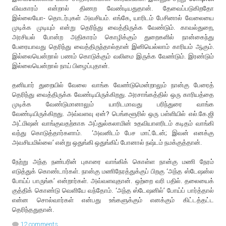
விவகாரம் என்றால் திணற வேண்டியதுதான். தேவைப்படுகிறதோ
இல்லையோ- தொடர்புகள் அவசியம். எங்கே, யாரிடம் பேசினால் வேலையை
முடிக்க முடியும் என்று தெரிந்து வைத்திருக்க வேண்டும். காவல்துறை,
அரசியல் போன்ற அதிகாரம் கொழிக்கும் துறைகளில் நான்கைந்து
பேரையாவது தெரிந்து வைத்திருந்தால்தான் இனியெல்லாம் காரியம் ஆகும்.
இல்லையென்றால் பணம் கொடுக்கும் வலிமை இருக்க வேண்டும். இரண்டும்
இல்லையென்றால் நாய் பிழைப்புதான்.
தனியார் துறையில் வேலை வாங்க வேண்டுமென்றாலும் நான்கு பேரைத்
தெரிந்து வைத்திருக்க வேண்டியிருக்கிறது. அரசாங்கத்தில் ஒரு காரியத்தை
முடிக்க வேண்டுமானாலும் யாரிடமாவது பரிந்துரை வாங்க
வேண்டியிருக்கிறது. அவ்வளவு ஏன்? பெங்களூரில் ஒரு பள்ளியில் எல்.கே.ஜி
அட்மிஷன் வாங்குவதற்காக அப்துல்கலாமின் உதவியாளரிடம் கடிதம் வாங்கி
வந்து கொடுத்தார்களாம். ‘அவனிடம் பேச மாட்டேன்; இவன் எனக்கு
அவசியமில்லை’ என்று ஒதுங்கி ஒதுங்கிப் போனால் நஷ்டம் நமக்குத்தான்.
நேற்று அந்த நண்பரின் புகாரை வாங்கிக் கொள்ள நான்கு மணி நேரம்
எடுத்துக் கொண்டார்கள். நான்கு மணிநேரத்துக்குப் பிறகு ‘அந்த ஸ்டேஷன்ல
போய்ப் பாருங்க’ என்றார்கள். அவ்வளவுதான். ஒற்றை வரி பதில். தலையைக்
குத்திக் கொண்டு வெளியே வந்தோம். ‘அந்த ஸ்டேஷனில்’ போய்ப் பார்த்தால்
என்ன சொல்வார்கள் என்பது உங்களுக்கும் எனக்கும் கிட்டத்தட்ட
தெரிந்ததுதான்.
12 comments