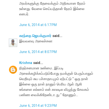
அவர்களுக்கு தேவைக்கும் அதிகமான நேரம்
உள்ளது. வேலை செய்யத்தான் நேரம் இல்லை
எனபர்.
June 6, 2014 at 6:17 PM
கரந்தை ஜெயக்குமார்
said...
இவவளவு அலைச்சலா
June 6, 2014 at 8:07 PM
Krishna
said...
நிதர்சனமான உண்மை...இப்படி
அலைக்கழிக்கப்படும்போது நமக்குள் பெரும்பாலும்
வெறியும் சுய பச்சாதாபமும் ஏற்பட்டு " ஒரு நாள்
இல்லை ஒரு நாள் நானும் பெரிய ஆள் ஆகி
உங்களை எல்லாம் என் காலடில விழுந்து சேவகம்
பண்ண வைக்கிறேண்டா..நு " தோணும்...
June 6, 2014 at 9:23 PM