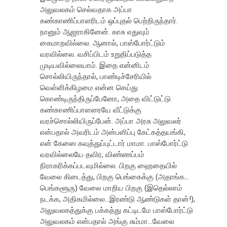
அலுவலகம் செல்வதாக அப்பா
கண்காணிப்பாளரிடம் ஒப்புதல் பெற்றிருந்தார்.
நானும் ஆஜராகினேன். காசு எதுவும்
கைமாறவில்லை. ஆனால், பாஸ்போர்ட்டும்
வரவில்லை. வசிப்பிடம் உறுதிப்படுத்த
முடியவில்லையாம். இதை என்னிடம்
சொல்லியிருந்தால், பாண்டிச்சேரியில்
வெள்ளிக்கிழமை என்ன செய்து
கொண்டிருந்திருப்பேனோ, அதை விட்டுட்டு
கண்காணிப்பாளரையே வீட்டுக்கு
வரச்சொல்லியிருப்பேன். அப்பா அரசு அலுவலர்
என்பதால் அவரிடம் அன்பளிப்பு கேட்கத்தயங்கி,
என் கேஸை கவுத்துப்புட்டார் மாமா. பாஸ்போர்ட்டு
வரவில்லையே தவிர, விண்ணப்பம்
நிராகரிக்கப்படவுமில்லை. பிறகு ஹைதையில்
வேலை கிடைத்து, பிறகு பெங்கைக்கு (அதாங்க…
பெங்களூரு) வேலை மாறிய பிறகு (இதெல்லாம்
நடக்க, அதிகமில்லை…இரண்டு ஆண்டுகள் தான்!),
அலுவலகத்துக்கு பக்கத்து கட்டிடமே பாஸ்போர்ட்டு
அலுவலகம் என்பதால் அங்கு சும்மா…வேலை