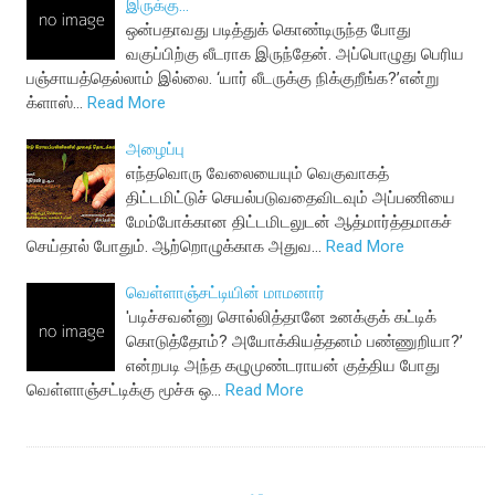
இருக்கு...
ஒன்பதாவது படித்துக் கொண்டிருந்த போது
வகுப்பிற்கு லீடராக இருந்தேன். அப்பொழுது பெரிய
பஞ்சாயத்தெல்லாம் இல்லை. ‘யார் லீடருக்கு நிக்குறீங்க?’என்று
க்ளாஸ்…
Read More
அழைப்பு
எந்தவொரு வேலையையும் வெகுவாகத்
திட்டமிட்டுச் செயல்படுவதைவிடவும் அப்பணியை
மேம்போக்கான திட்டமிடலுடன் ஆத்மார்த்தமாகச்
செய்தால் போதும். ஆற்றொழுக்காக அதுவ…
Read More
வெள்ளாஞ்சட்டியின் மாமனார்
'படிச்சவன்னு சொல்லித்தானே உனக்குக் கட்டிக்
கொடுத்தோம்? அயோக்கியத்தனம் பண்ணுறியா?’
என்றபடி அந்த கழுமுண்டராயன் குத்திய போது
வெள்ளாஞ்சட்டிக்கு மூச்சு ஒ…
Read More