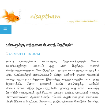
SKIP TO CONTENT
உங்களுக்கு எத்தனை பேரைத் தெரியும்?
6/06/2014 11:46:00 AM
நண்பர் ஒருவருக்காக காவல்துறை அலுவலகத்துக்குச் செல்ல
வேண்டியிருந்தது. அவரிடம் ஒரு புகார் இருந்தது. அதைக்
கொடுப்பதற்காகத்தான் சென்றிருந்தோம். தமிழக காவல்துறையில் ஒரு FIR
பதிவு செய்வதற்குள் எதையெல்லாம் தின்று தண்ணீர் குடிக்க வேண்டும்
என்பது பற்றிய முன் அனுபவம் இருக்கிறது. ஹைதராபாத்தில் பணி புரிந்த
நிறுவனத்தில் பிணை ஒன்றைக் காட்டி கையெழுத்து வாங்கிக்
கொண்டார்கள். அந்த நிறுவனத்திலேயே நான்கு வருடங்கள் பணியாற்ற
வேண்டும் என்பதுதான் முக்கியமான ஷரத்து. நான்கு வருடங்கள் என்பது
பிரச்சினையில்லை. ஆனால் சொற்ப சம்பளம். ஒருவேளை நான் வேலையை
விட்டு நிற்பதாக இருந்தால் பிணையை முறிப்பதற்காகக் கொடுக்க வேண்டிய