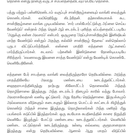
தொகை எனது நான்கு வருடச் சம்பளத்தைவிடவும் பெரிய தொகை.
பத்து மற்றும் பன்னிரெண்டாம் வகுப்புச் சான்றிதழ்களையும் வாங்கி வைத்துக்
கொண்டார்கள். வயிறெரிந்து கிடந்தேன். தற்காலிகமாகக் கூட
சான்றிதழ்களை வாங்க முடியவில்லை. ‘சார் பாஸ்போர்ட்டுக்கு அப்ளை செய்ய
வேண்டும்’ என்றால் அந்த ஹெச்.ஆர் டைரக்டர் புளித்த ஏப்பத்தைவிட்டபடியே
‘அதுக்கு என்ன அவசரம்’ என்பார். ஒருமுறை ‘பிறப்புச்சான்றிதழில் இனிஷியல்
மாற்ற வேண்டும் என்றும் அதற்கு கல்விச் சான்றிதழ் தேவை’ என்றெல்லாம்
புருடா விட்டுப்பார்த்தேன். என்னை மாதிரி எத்தனை ஆட்களைப்
பார்த்திருப்பார்கள். கடவாய் பற்களின் இண்டுகளை நோண்டியபடியே
சிரித்தார். ‘எவனாவது இவனை சாத்த வேண்டும்’ என்று வேண்டிக் கொண்டே
வெளியேறினேன்.
எத்தனை பேர் சாபத்தை வாங்கி வைத்திருந்தாரோ தெரியவில்லை. அடுத்த
மாதத்திலேயே அவரது மண்டையை உடைத்துவிட்டார்கள்.
ஹைதராபாத்திலிருந்து நாற்பது கிலோமீட்டர் தொலைவில் அந்தத்
தொழிற்சாலை இருந்தது. அந்த டைரக்டர் தினமும் காரில் வந்து போவார்.
அவராகவேதான் வண்டி ஓட்டுவார். அது தேசிய நெடுஞ்சாலை. இருபக்கமும்
அவ்வளவாக வீடுகளும் கடைகளும் இல்லாத பொட்டல் காட்டைக் கிழித்துக்
கொண்டு அந்தச் சாலை இருந்தது. தொழிலாளர்கள் அந்த மனிதர் மீது
பயங்கரக் கடுப்பில் இருந்தார்கள். ஒரு சுபயோக சுபதினத்தில் காரை நிறுத்தி
வெளியே இழுத்துப் போட்டு மண்டையை உடைத்துவிட்டார்கள். வெளியில்
மண்டை மட்டும்தான் உடைந்திருந்தது. உள்ளடி எவ்வளவு குரூரமானதாக
இருந்தது என்று தெரியவில்லை. ஆனால் ஆறு மாதம் விடுப்பில்