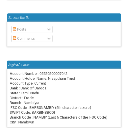
Subscribe To
Posts
Comments
அறக்கட்டளை
Account Number: 05520200007042
Account Holder Name: Nisaptham Trust
Account Type: Current
Bank : Bank Of Baroda
State : Tamil Nadu
District : Erode
Branch : Nambiyur
IFSC Code : BARB0NAMBIY (5th character is zero)
SWIFT Code: BARBINBBCOI
Branch Code : NAMBIY (Last 6 Characters of the IFSC Code)
City : Nambiyur