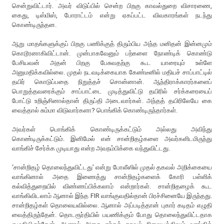
சென்றுவிட்டார். அவர் விடுப்பில் சென்ற பிறகு காவல்துறை விசாரணை,
கைது, டிஸ்மிஸ், போராட்டம் என்று ஏகப்பட்ட விவகாரங்கள் நடந்து
கொண்டிருந்தன.
ஆறு மாதங்களுக்குப் பிறகு பணிக்குத் திரும்பிய அந்த மனிதன் இன்னமும்
கொடூரனாகிவிட்டான். முன்பாகவேனும் பற்களை நோண்டிக் கொண்டு
பேசியவன் அதன் பிறகு பேசுவதற்கு கூட யாரையும் உள்ளே
அனுமதிக்கவில்லை. முதல் நடவடிக்கையாக கேண்டீனில் மதியச் சாப்பாட்டில்
தயிர் கொடுப்பதை நிறுத்தச் சொன்னான். ஆந்திராக்காரர்களைப்
பொறுத்தவரைக்கும் சாப்பாட்டை முடித்துவிட்டு தயிரில் சர்க்கரையைப்
போட்டு உறிஞ்சினால்தான் திருப்தி அடைவார்கள். அந்தத் தயிரிலேயே கை
வைத்தால் சும்மா விடுவார்களா? பொங்கிக் கொண்டிருந்தார்கள்.
அவர்கள் பொங்கிக் கொண்டிருக்கட்டும் அல்லது அவிந்து
கொண்டிருக்கட்டும். இனிமேல் என் சான்றிதழ்களை அவர்களிடமிருந்து
வாங்கிச் சேர்க்க முடியாது என்ற அவநம்பிக்கை வந்துவிட்டது.
‘சான்றிதழ் தொலைந்துவிட்டது’ என்று போலீஸில் முதல் தகவல் அறிக்கையை
வாங்கினால் அதை இணைத்து சான்றிதழ்களைக் கோரி பள்ளிக்
கல்வித்துறையில் விண்ணப்பிக்கலாம் என்றார்கள். சான்றிதழைக் கூட
வாங்கிவிடலாம் ஆனால் இந்த FIR வாங்குவதில்தான் பிரச்சினையே இருந்தது.
சான்றிதழ்கள் தொலையவில்லை. ஆனால் அப்படித்தான் புகார் கடிதம் எழுதி
வைத்திருந்தேன். தொடரூர்தியில் பயணிக்கும் போது தொலைந்துவிட்டதாக