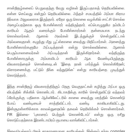
சான்றிதழ்களைப் பெறுவதற்கு வேறு வழிகள் இருப்பதாகத் தெரியவில்லை.
என்ன செய்வது என்றும் தெரியவில்லை. அந்தச் சமயத்தில் அம்மா கிராம
நிர்வாக அலுவலராக இருந்தார். ஏதோ ஒரு கொலை வழக்கில் சாட்சி சொல்ல
அழைப்பதற்காக ஒரு போலீஸ்காரர் வந்திருந்தார். எப்பொழுதுமே நம்மிடம்
காரியம் ஆகும் வரைக்கும் போலீஸ்காரர்கள் தன்மையாக நடந்து
கொள்வார்கள். ஆனால் அவர்கள் இடத்துக்குச் சென்றுவிட்டால்
அவ்வளவுதான். கழுத்து மீது பூட்ஸ்காலை வைத்து மிதிப்பார்கள். அனைத்து
போலீஸ்காரர்களுமே அப்படித்தான் என்று சொல்லவில்லை. ஆனால்
பெரும்பாலானவர்கள் அப்படித்தான் இருக்கிறார்கள். வந்திருந்த
போலீஸ்காரருக்கு அம்மாவிடம் காரியம் ஆக வேண்டியிருந்தது.
விவகாரத்தைச் சொன்னவுடன் ‘இதை நான் பார்த்துக் கொள்கிறேன்;
விசாரணைக்கு மட்டும் நீங்க வந்துடுங்க’ என்று காரியத்தை முடித்துக்
கொடுத்தார்.
இந்த சான்றிதழ் விவகாரத்திற்குப் பிறகு வெகுநாட்கள் கழித்து அப்பா ஒரு
விபத்தில் சிக்கிக் கொண்டார். கிடாகறிக்கு காரில் சென்றுவிட்டு வந்தவர்
ப்ரேக்குக்கு பதிலாக ஆக்ஸிலேட்டரில் காலை வைத்து மரத்தில் கொண்டு
போய் வண்டியைச் சாத்திவிட்டார். வண்டி காலியாகிவிட்டது.
இன்சூரன்ஸூக்காக காவல்துறையில் தகவல் தெரிவிக்கச் சொன்னார்கள்.
FIR இல்லை- ‘புகாரைப் பெற்றுக் கொண்டோம்’ என்று ஒரு ரசீது
கொடுப்பதற்காக இரண்டாயிரம் ரூபாயை வாங்கிவிட்டார்கள்.
இவையெல்லாம் மிகச் சாதாரணமான காரியங்கள். இன்னும் சற்று complex