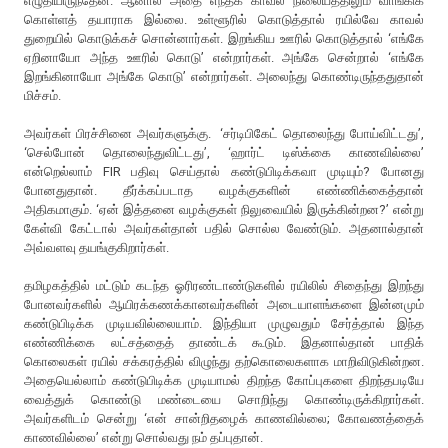
எழுதியிருந்தேன். ஆனால் அதை எந்தக் காவல் நிலையத்திலும் வாங்கிக்
கொள்ளத் தயாராக இல்லை. உள்ளூரில் கொடுத்தால் ரயில்வே காவல்
துறையில் கொடுக்கச் சொன்னார்கள். இறங்கிய ஊரில் கொடுத்தால் ‘எங்கே
ஏறினாயோ அந்த ஊரில் கொடு’ என்றார்கள். அங்கே சென்றால் ‘எங்கே
இறங்கினாயோ அங்கே கொடு’ என்றார்கள். அலைந்து கொண்டிருந்ததுதான்
மிச்சம்.
அவர்கள் பிரச்சினை அவர்களுக்கு. ‘சர்டிபிகேட் தொலைந்து போய்விட்டது’,
‘செல்போன் தொலைந்துவிட்டது’, ‘ஹார்ட் டிஸ்க்கை காணவில்லை’
என்றெல்லாம் FIR பதிவு செய்தால் கண்டுபிடிக்கவா முடியும்? போனது
போனதுதான். தீர்க்கப்படாத வழக்குகளின் எண்ணிக்கைத்தான்
அதிகமாகும். ‘ஏன் இத்தனை வழக்குகள் நிலுவையில் இருக்கின்றன?’ என்று
கேள்வி கேட்டால் அவர்கள்தான் பதில் சொல்ல வேண்டும். அதனால்தான்
அவ்வளவு தயங்குகிறார்கள்.
தமிழகத்தில் மட்டும் கடந்த ஓரிரண்டாண்டுகளில் ரயிலில் சிதைந்து இறந்து
போனவர்களில் ஆயிரக்கணக்கானவர்களின் அடையாளங்களை இன்னமும்
கண்டுபிடிக்க முடியவில்லையாம். இந்தியா முழுவதும் சேர்த்தால் இந்த
எண்ணிக்கை லட்சத்தைத் தாண்டக் கூடும். இதனால்தான் பாதிக்
கொலைகள் ரயில் சக்கரத்தில் விழுந்து தற்கொலைகளாக மாறிவிடுகின்றன.
அதையெல்லாம் கண்டுபிடிக்க முடியாமல் திறந்த கோப்புகளை திறந்தபடியே
வைத்துக் கொண்டு மண்டையை சொறிந்து கொண்டிருக்கிறார்கள்.
அவர்களிடம் சென்று ‘என் சான்றிதழைக் காணவில்லை; கோவணத்தைக்
காணவில்லை’ என்று சொல்வது நம் தப்புதான்.