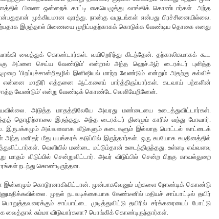
ுவனத்தில் பிணை ஒன்றைக் காட்டி கையெழுத்து வாங்கிக் கொண்டார்கள். அந்த
ன்பதுதான் முக்கியமான ஷரத்து. நான்கு வருடங்கள் என்பது பிரச்சினையில்லை.
ிற்பதாக இருந்தால் பிணையை முறிப்பதற்காகக் கொடுக்க வேண்டிய தொகை எனது
் வாங்கி வைத்துக் கொண்டார்கள். வயிறெரிந்து கிடந்தேன். தற்காலிகமாகக் கூட
ுக்கு அப்ளை செய்ய வேண்டும்’ என்றால் அந்த ஹெச்.ஆர் டைரக்டர் புளித்த
ுறை ‘பிறப்புச்சான்றிதழில் இனிஷியல் மாற்ற வேண்டும் என்றும் அதற்கு கல்விச்
ன். என்னை மாதிரி எத்தனை ஆட்களைப் பார்த்திருப்பார்கள். கடவாய் பற்களின்
ாத்த வேண்டும்’ என்று வேண்டிக் கொண்டே வெளியேறினேன்.
யவில்லை. அடுத்த மாதத்திலேயே அவரது மண்டையை உடைத்துவிட்டார்கள்.
்தத் தொழிற்சாலை இருந்தது. அந்த டைரக்டர் தினமும் காரில் வந்து போவார்.
. இருபக்கமும் அவ்வளவாக வீடுகளும் கடைகளும் இல்லாத பொட்டல் காட்டைக்
ந்த மனிதர் மீது பயங்கரக் கடுப்பில் இருந்தார்கள். ஒரு சுபயோக சுபதினத்தில்
ுவிட்டார்கள். வெளியில் மண்டை மட்டும்தான் உடைந்திருந்தது. உள்ளடி எவ்வளவு
ாதம் விடுப்பில் சென்றுவிட்டார். அவர் விடுப்பில் சென்ற பிறகு காவல்துறை
ாரங்கள் நடந்து கொண்டிருந்தன.
ிதன் இன்னமும் கொடூரனாகிவிட்டான். முன்பாகவேனும் பற்களை நோண்டிக் கொண்டு
ுமதிக்கவில்லை. முதல் நடவடிக்கையாக கேண்டீனில் மதியச் சாப்பாட்டில் தயிர்
ொறுத்தவரைக்கும் சாப்பாட்டை முடித்துவிட்டு தயிரில் சர்க்கரையைப் போட்டு
கை வைத்தால் சும்மா விடுவார்களா? பொங்கிக் கொண்டிருந்தார்கள்.