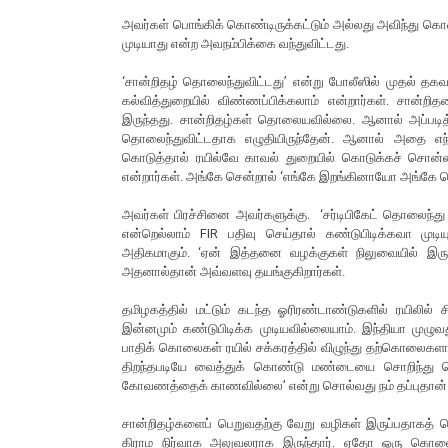
அவர்கள் பொங்கிக் கொண்டிருக்கட்டும் அல்லது அவிந்து கொண்
முடியாது என்ற அவநம்பிக்கை வந்துவிட்டது.
‘சான்றிதழ் தொலைந்துவிட்டது’ என்று போலீஸில் முதல் 
கல்வித்துறையில் விண்ணப்பிக்கலாம் என்றார்கள். சான்ற
இருந்தது. சான்றிதழ்கள் தொலையவில்லை. ஆனால் அப்படித்த
தொலைந்துவிட்டதாக எழுதியிருந்தேன். ஆனால் அதை எந்
கொடுத்தால் ரயில்வே காவல் துறையில் கொடுக்கச் சொன்
என்றார்கள். அங்கே சென்றால் ‘எங்கே இறங்கினாயோ அங்கே கொ
அவர்கள் பிரச்சினை அவர்களுக்கு. ‘சர்டிபிகேட் தொலைந்து
என்றெல்லாம் FIR பதிவு செய்தால் கண்டுபிடிக்கவா முட
அதிகமாகும். ‘ஏன் இத்தனை வழக்குகள் நிலுவையில் இருக
அதனால்தான் அவ்வளவு தயங்குகிறார்கள்.
தமிழகத்தில் மட்டும் கடந்த ஓரிரண்டாண்டுகளில் ரயில
இன்னமும் கண்டுபிடிக்க முடியவில்லையாம். இந்தியா முழு
பாதிக் கொலைகள் ரயில் சக்கரத்தில் விழுந்து தற்கொலைகளா
திறந்தபடியே வைத்துக் கொண்டு மண்டையை சொறிந்து கொ
கோவணத்தைக் காணவில்லை’ என்று சொல்வது நம் தப்புதான்
சான்றிதழ்களைப் பெறுவதற்கு வேறு வழிகள் இருப்பதாகத் த
கிராம நிர்வாக அலுவலராக இருந்தார். ஏதோ ஒரு கொலை வ