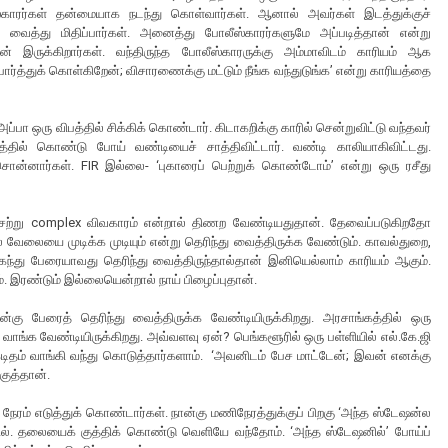
ஸ்காரர்கள் தன்மையாக நடந்து கொள்வார்கள். ஆனால் அவர்கள் இடத்துக்குச்
ை வைத்து மிதிப்பார்கள். அனைத்து போலீஸ்காரர்களுமே அப்படித்தான் என்று
 இருக்கிறார்கள். வந்திருந்த போலீஸ்காரருக்கு அம்மாவிடம் காரியம் ஆக
்த்துக் கொள்கிறேன்; விசாரணைக்கு மட்டும் நீங்க வந்துடுங்க’ என்று காரியத்தை
அப்பா ஒரு விபத்தில் சிக்கிக் கொண்டார். கிடாகறிக்கு காரில் சென்றுவிட்டு வந்தவர்
த்தில் கொண்டு போய் வண்டியைச் சாத்திவிட்டார். வண்டி காலியாகிவிட்டது.
ொன்னார்கள். FIR இல்லை- ‘புகாரைப் பெற்றுக் கொண்டோம்’ என்று ஒரு ரசீது
சற்று complex விவகாரம் என்றால் திணற வேண்டியதுதான். தேவைப்படுகிறதோ
வேலையை முடிக்க முடியும் என்று தெரிந்து வைத்திருக்க வேண்டும். காவல்துறை,
்து பேரையாவது தெரிந்து வைத்திருந்தால்தான் இனியெல்லாம் காரியம் ஆகும்.
 இரண்டும் இல்லையென்றால் நாய் பிழைப்புதான்.
கு பேரைத் தெரிந்து வைத்திருக்க வேண்டியிருக்கிறது. அரசாங்கத்தில் ஒரு
வாங்க வேண்டியிருக்கிறது. அவ்வளவு ஏன்? பெங்களூரில் ஒரு பள்ளியில் எல்.கே.ஜி
டிதம் வாங்கி வந்து கொடுத்தார்களாம். ‘அவனிடம் பேச மாட்டேன்; இவன் எனக்கு
குத்தான்.
நேரம் எடுத்துக் கொண்டார்கள். நான்கு மணிநேரத்துக்குப் பிறகு ‘அந்த ஸ்டேஷன்ல
தில். தலையைக் குத்திக் கொண்டு வெளியே வந்தோம். ‘அந்த ஸ்டேஷனில்’ போய்ப்