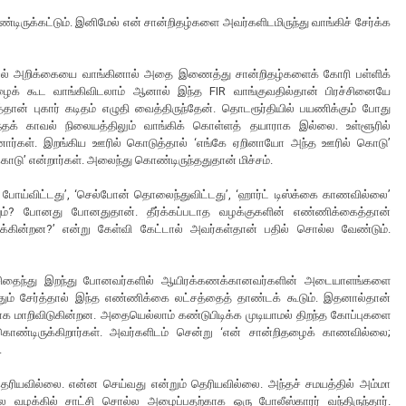
டிருக்கட்டும். இனிமேல் என் சான்றிதழ்களை அவர்களிடமிருந்து வாங்கிச் சேர்க்க
தகவல் அறிக்கையை வாங்கினால் அதை இணைத்து சான்றிதழ்களைக் கோரி பள்ளிக்
ிதழைக் கூட வாங்கிவிடலாம் ஆனால் இந்த FIR வாங்குவதில்தான் பிரச்சினையே
ான் புகார் கடிதம் எழுதி வைத்திருந்தேன். தொடரூர்தியில் பயணிக்கும் போது
தக் காவல் நிலையத்திலும் வாங்கிக் கொள்ளத் தயாராக இல்லை. உள்ளூரில்
னார்கள். இறங்கிய ஊரில் கொடுத்தால் ‘எங்கே ஏறினாயோ அந்த ஊரில் கொடு’
டு’ என்றார்கள். அலைந்து கொண்டிருந்ததுதான் மிச்சம்.
 போய்விட்டது’, ‘செல்போன் தொலைந்துவிட்டது’, ‘ஹார்ட் டிஸ்க்கை காணவில்லை’
ியும்? போனது போனதுதான். தீர்க்கப்படாத வழக்குகளின் எண்ணிக்கைத்தான்
்கின்றன?’ என்று கேள்வி கேட்டால் அவர்கள்தான் பதில் சொல்ல வேண்டும்.
ில் சிதைந்து இறந்து போனவர்களில் ஆயிரக்கணக்கானவர்களின் அடையாளங்களை
வதும் சேர்த்தால் இந்த எண்ணிக்கை லட்சத்தைத் தாண்டக் கூடும். இதனால்தான்
க மாறிவிடுகின்றன. அதையெல்லாம் கண்டுபிடிக்க முடியாமல் திறந்த கோப்புகளை
ண்டிருக்கிறார்கள். அவர்களிடம் சென்று ‘என் சான்றிதழைக் காணவில்லை;
.
ெரியவில்லை. என்ன செய்வது என்றும் தெரியவில்லை. அந்தச் சமயத்தில் அம்மா
ழக்கில் சாட்சி சொல்ல அழைப்பதற்காக ஒரு போலீஸ்காரர் வந்திருந்தார்.