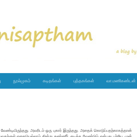
ு
நூல்முகம்
கடிதங்கள்
புத்தகங்கள்
வா.மணிகண்டன்
வேண்டியிருந்தது. அவரிடம் ஒரு புகார் இருந்தது. அதைக் கொடுப்பதற்காகத்தான்
்வதற்குள் எதையெல்லாம் தின்று தண்ணீர் குடிக்க வேண்டும் என்பது பற்றிய முன்