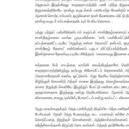
அனுபவம் இருக்கிறது. ஹைதராபாத்தில் பணி புரிந்த நிற
நிறுவனத்திலேயே நான்கு வருடங்கள் பணியாற்ற வேண்டும் எ
ஆனால் சொற்ப சம்பளம். ஒருவேளை நான் வேலையை விட்டு ந
நான்கு வருடச் சம்பளத்தைவிடவும் பெரிய தொகை.
பத்து மற்றும் பன்னிரெண்டாம் வகுப்புச் சான்றிதழ்களையும
சான்றிதழ்களை வாங்க முடியவில்லை. ‘சார் பாஸ்போர்ட்ட
ஏப்பத்தைவிட்டபடியே ‘அதுக்கு என்ன அவசரம்’ என்பார். ஒரும
சான்றிதழ் தேவை’ என்றெல்லாம் புருடா விட்டுப்பார்த்தே
இண்டுகளை நோண்டியபடியே சிரித்தார். ‘எவனாவது இவனை ச
எத்தனை பேர் சாபத்தை வாங்கி வைத்திருந்தாரோ தெரி
ஹைதராபாத்திலிருந்து நாற்பது கிலோமீட்டர் தொலைவில் அந
அவராகவேதான் வண்டி ஓட்டுவார். அது தேசிய நெடுஞ்சாலை
கிழித்துக் கொண்டு அந்தச் சாலை இருந்தது. தொழிலாளர்கள் அ
காரை நிறுத்தி வெளியே இழுத்துப் போட்டு மண்டையை உடைத்த
குரூரமானதாக இருந்தது என்று தெரியவில்லை. ஆனால் ஆறு ம
விசாரணை, கைது, டிஸ்மிஸ், போராட்டம் என்று ஏகப்பட்ட விவக
ஆறு மாதங்களுக்குப் பிறகு பணிக்குத் திரும்பிய அந்த மன
பேசியவன் அதன் பிறகு பேசுவதற்கு கூட யாரையும் உள்ளே அன
கொடுப்பதை நிறுத்தச் சொன்னான். ஆந்திராக்காரர்களைப் ப
உறிஞ்சினால்தான் திருப்தி அடைவார்கள். அந்தத் தயிரிலேயே 