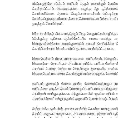
எப்பொழுதுமே நம்மிடம் காரியம் ஆகும் வரைக்கும் போலீ
சென்றுவிட்டால் அவ்வளவுதான். கழுத்து மீது பூட்ஸ்கால
சொல்லவில்லை. ஆனால் பெரும்பாலானவர்கள் அப்படித்தான்
வேண்டியிருந்தது. விவகாரத்தைச் சொன்னவுடன் ‘இதை நான் பார
முடித்துக் கொடுத்தார்.
இந்த சான்றிதழ் விவகாரத்திற்குப் பிறகு வெகுநாட்கள் கழித்து 
ப்ரேக்குக்கு பதிலாக ஆக்ஸிலேட்டரில் காலை வைத்து மர
இன்சூரன்ஸூக்காக காவல்துறையில் தகவல் தெரிவிக்கச் ச
கொடுப்பதற்காக இரண்டாயிரம் ரூபாயை வாங்கிவிட்டார்கள்.
இவையெல்லாம் மிகச் சாதாரணமான காரியங்கள். இன்னும் 
இல்லையோ- தொடர்புகள் அவசியம். எங்கே, யாரிடம் பேசினால் 
அரசியல் போன்ற அதிகாரம் கொழிக்கும் துறைகளில் நான்கைந
இல்லையென்றால் பணம் கொடுக்கும் வலிமை இருக்க வேண்டும்.
தனியார் துறையில் வேலை வாங்க வேண்டுமென்றாலும் நான்
காரியத்தை முடிக்க வேண்டுமானாலும் யாரிடமாவது பரிந்துரை 
அட்மிஷன் வாங்குவதற்காக அப்துல்கலாமின் உதவியாளரிடம் க
அவசியமில்லை’ என்று ஒதுங்கி ஒதுங்கிப் போனால் நஷ்டம் நமக்
நேற்று அந்த நண்பரின் புகாரை வாங்கிக் கொள்ள நான்கு மணி 
போய்ப் பாருங்க’ என்றார்கள். அவ்வளவுதான். ஒற்றை வரி ப