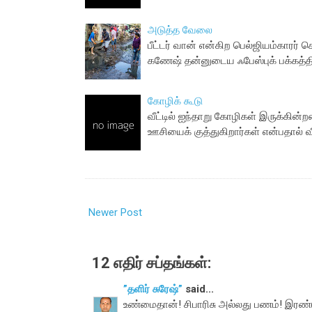
அடுத்த வேலை
பீட்டர் வான் என்கிற பெல்ஜியம்காரர் 
கணேஷ் தன்னுடைய ஃபேஸ்புக் பக்கத்தி
கோழிக் கூடு
வீட்டில் ஐந்தாறு கோழிகள் இருக்க
ஊசியைக் குத்துகிறார்கள் என்பதால் 
Newer Post
12 எதிர் சப்தங்கள்:
”தளிர் சுரேஷ்”
said...
உண்மைதான்! சிபாரிசு அல்லது பணம்! இரண்ட