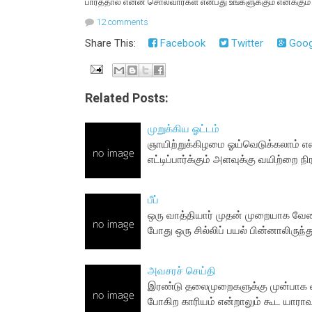
பார்த்தால் என்ன சொல்வார்கள் என்பது உங்களுக்கும் எனக்கும் 
12 comments
Share This:
Facebook
Twitter
Goog
Related Posts:
முறுக்கிய ஓட்டம்
ஞாயிற்றுக்கிழமை ஓய்வெடுக்கலாம் என
எட்டிப்பார்க்கும் அளவுக்கு வயிற்றை நி
பீப்
ஒரு வாத்தியார் முதன் முறையாக வேலைக
போது ஒரு சில்லிப் பயல் பின்னாலிருந்
அவசரச் செய்தி
இரண்டு தலைமுறைகளுக்கு முன்பாக வ
போகிற காரியம் என்றாலும் கூட யாரா