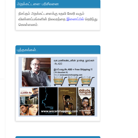
அறக்கட்டளை- பரிசீலனை
நிசப்தம் அறக்கட்டளைக்கு உதவி கோரி வரும்
விண்ணப்பங்களின் நிலவரத்தை
இணைப்பில்
தெரிந்து
கொள்ளலாம்.
புத்தகங்கள்..