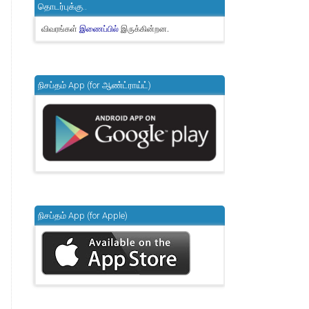
தொடர்புக்கு..
விவரங்கள்
இருக்கின்றன.
இணைப்பில்
நிசப்தம் App (for ஆண்ட்ராய்ட்)
நிசப்தம் App (for Apple)