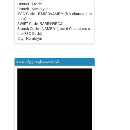
District : Erode
Branch : Nambiyur
IFSC Code : BARB0NAMBIY (5th character is
zero)
SWIFT Code: BARBINBBCOI
Branch Code : NAMBIY (Last 6 Characters of
the IFSC Code)
City : Nambiyur
பேச்சு மற்றும் நேர்காணல்கள்