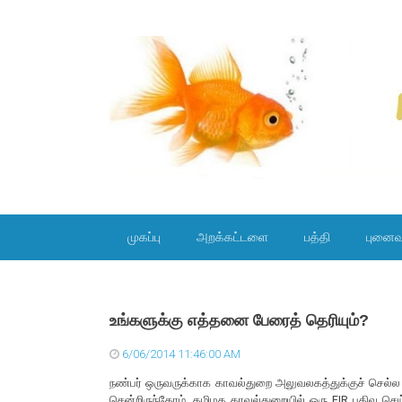
SKIP TO CONTENT
முகப்பு
அறக்கட்டளை
பத்தி
புனைவ
உங்களுக்கு எத்தனை பேரைத் தெரியும்?
6/06/2014 11:46:00 AM
நண்பர் ஒருவருக்காக காவல்துறை அலுவலகத்துக்குச் செல்ல 
சென்றிருந்தோம். தமிழக காவல்துறையில் ஒரு FIR பதிவு செய