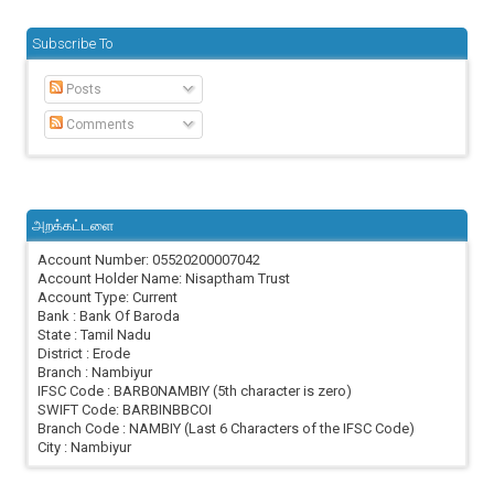
Subscribe To
Posts
Comments
அறக்கட்டளை
Account Number: 05520200007042
Account Holder Name: Nisaptham Trust
Account Type: Current
Bank : Bank Of Baroda
State : Tamil Nadu
District : Erode
Branch : Nambiyur
IFSC Code : BARB0NAMBIY (5th character is zero)
SWIFT Code: BARBINBBCOI
Branch Code : NAMBIY (Last 6 Characters of the IFSC Code)
City : Nambiyur