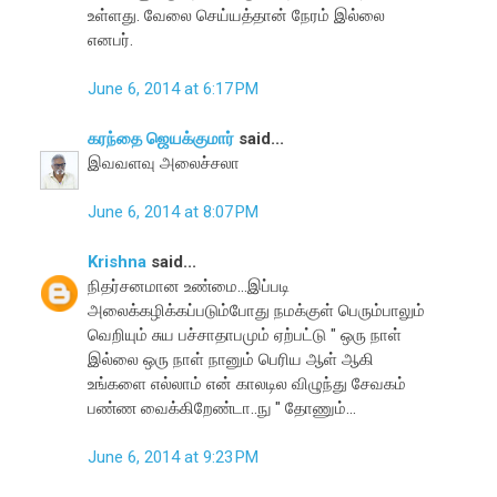
உள்ளது. வேலை செய்யத்தான் நேரம் இல்லை
எனபர்.
June 6, 2014 at 6:17 PM
கரந்தை ஜெயக்குமார்
said...
இவவளவு அலைச்சலா
June 6, 2014 at 8:07 PM
Krishna
said...
நிதர்சனமான உண்மை...இப்படி
அலைக்கழிக்கப்படும்போது நமக்குள் பெரும்பாலும்
வெறியும் சுய பச்சாதாபமும் ஏற்பட்டு " ஒரு நாள்
இல்லை ஒரு நாள் நானும் பெரிய ஆள் ஆகி
உங்களை எல்லாம் என் காலடில விழுந்து சேவகம்
பண்ண வைக்கிறேண்டா..நு " தோணும்...
June 6, 2014 at 9:23 PM