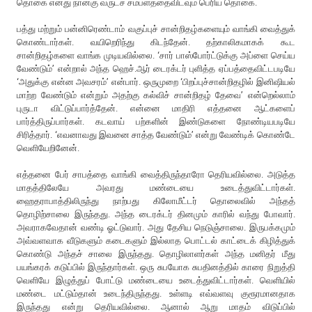
தொகை எனது நான்கு வருடச் சம்பளத்தைவிடவும் பெரிய தொகை.
பத்து மற்றும் பன்னிரெண்டாம் வகுப்புச் சான்றிதழ்களையும் வாங்கி வைத்துக்
கொண்டார்கள். வயிறெரிந்து கிடந்தேன். தற்காலிகமாகக் கூட
சான்றிதழ்களை வாங்க முடியவில்லை. ‘சார் பாஸ்போர்ட்டுக்கு அப்ளை செய்ய
வேண்டும்’ என்றால் அந்த ஹெச்.ஆர் டைரக்டர் புளித்த ஏப்பத்தைவிட்டபடியே
‘அதுக்கு என்ன அவசரம்’ என்பார். ஒருமுறை ‘பிறப்புச்சான்றிதழில் இனிஷியல்
மாற்ற வேண்டும் என்றும் அதற்கு கல்விச் சான்றிதழ் தேவை’ என்றெல்லாம்
புருடா விட்டுப்பார்த்தேன். என்னை மாதிரி எத்தனை ஆட்களைப்
பார்த்திருப்பார்கள். கடவாய் பற்களின் இண்டுகளை நோண்டியபடியே
சிரித்தார். ‘எவனாவது இவனை சாத்த வேண்டும்’ என்று வேண்டிக் கொண்டே
வெளியேறினேன்.
எத்தனை பேர் சாபத்தை வாங்கி வைத்திருந்தாரோ தெரியவில்லை. அடுத்த
மாதத்திலேயே அவரது மண்டையை உடைத்துவிட்டார்கள்.
ஹைதராபாத்திலிருந்து நாற்பது கிலோமீட்டர் தொலைவில் அந்தத்
தொழிற்சாலை இருந்தது. அந்த டைரக்டர் தினமும் காரில் வந்து போவார்.
அவராகவேதான் வண்டி ஓட்டுவார். அது தேசிய நெடுஞ்சாலை. இருபக்கமும்
அவ்வளவாக வீடுகளும் கடைகளும் இல்லாத பொட்டல் காட்டைக் கிழித்துக்
கொண்டு அந்தச் சாலை இருந்தது. தொழிலாளர்கள் அந்த மனிதர் மீது
பயங்கரக் கடுப்பில் இருந்தார்கள். ஒரு சுபயோக சுபதினத்தில் காரை நிறுத்தி
வெளியே இழுத்துப் போட்டு மண்டையை உடைத்துவிட்டார்கள். வெளியில்
மண்டை மட்டும்தான் உடைந்திருந்தது. உள்ளடி எவ்வளவு குரூரமானதாக
இருந்தது என்று தெரியவில்லை. ஆனால் ஆறு மாதம் விடுப்பில்