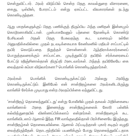
சென்றுவிட்டார். அவர் விடுப்பில் சென்ற பிறகு காவல்துறை விசாரணை,
கைது, டிஸ்மிஸ், போராட்டம் என்று ஏகப்பட்ட விவகாரங்கள் நடந்து
கொண்டிருந்தன.
ஆறு மாதங்களுக்குப் பிறகு பணிக்குத் திரும்பிய அந்த மனிதன் இன்னமும்
கொடூரனாகிவிட்டான். முன்பாகவேனும் பற்களை நோண்டிக் கொண்டு
பேசியவன் அதன் பிறகு பேசுவதற்கு கூட யாரையும் உள்ளே
அனுமதிக்கவில்லை. முதல் நடவடிக்கையாக கேண்டீனில் மதியச் சாப்பாட்டில்
தயிர் கொடுப்பதை நிறுத்தச் சொன்னான். ஆந்திராக்காரர்களைப்
பொறுத்தவரைக்கும் சாப்பாட்டை முடித்துவிட்டு தயிரில் சர்க்கரையைப்
போட்டு உறிஞ்சினால்தான் திருப்தி அடைவார்கள். அந்தத் தயிரிலேயே கை
வைத்தால் சும்மா விடுவார்களா? பொங்கிக் கொண்டிருந்தார்கள்.
அவர்கள் பொங்கிக் கொண்டிருக்கட்டும் அல்லது அவிந்து
கொண்டிருக்கட்டும். இனிமேல் என் சான்றிதழ்களை அவர்களிடமிருந்து
வாங்கிச் சேர்க்க முடியாது என்ற அவநம்பிக்கை வந்துவிட்டது.
‘சான்றிதழ் தொலைந்துவிட்டது’ என்று போலீஸில் முதல் தகவல் அறிக்கையை
வாங்கினால் அதை இணைத்து சான்றிதழ்களைக் கோரி பள்ளிக்
கல்வித்துறையில் விண்ணப்பிக்கலாம் என்றார்கள். சான்றிதழைக் கூட
வாங்கிவிடலாம் ஆனால் இந்த FIR வாங்குவதில்தான் பிரச்சினையே இருந்தது.
சான்றிதழ்கள் தொலையவில்லை. ஆனால் அப்படித்தான் புகார் கடிதம் எழுதி
வைத்திருந்தேன். தொடரூர்தியில் பயணிக்கும் போது தொலைந்துவிட்டதாக