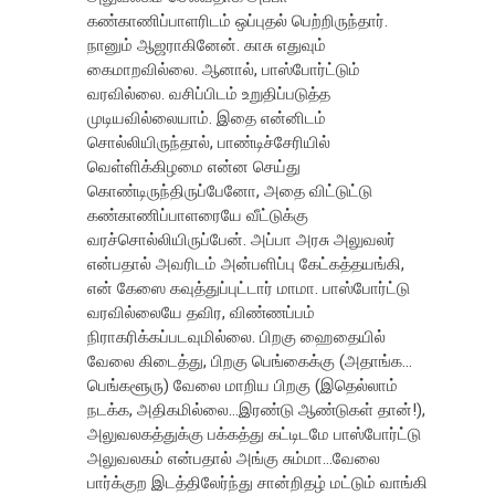
கண்காணிப்பாளரிடம் ஒப்புதல் பெற்றிருந்தார்.
நானும் ஆஜராகினேன். காசு எதுவும்
கைமாறவில்லை. ஆனால், பாஸ்போர்ட்டும்
வரவில்லை. வசிப்பிடம் உறுதிப்படுத்த
முடியவில்லையாம். இதை என்னிடம்
சொல்லியிருந்தால், பாண்டிச்சேரியில்
வெள்ளிக்கிழமை என்ன செய்து
கொண்டிருந்திருப்பேனோ, அதை விட்டுட்டு
கண்காணிப்பாளரையே வீட்டுக்கு
வரச்சொல்லியிருப்பேன். அப்பா அரசு அலுவலர்
என்பதால் அவரிடம் அன்பளிப்பு கேட்கத்தயங்கி,
என் கேஸை கவுத்துப்புட்டார் மாமா. பாஸ்போர்ட்டு
வரவில்லையே தவிர, விண்ணப்பம்
நிராகரிக்கப்படவுமில்லை. பிறகு ஹைதையில்
வேலை கிடைத்து, பிறகு பெங்கைக்கு (அதாங்க…
பெங்களூரு) வேலை மாறிய பிறகு (இதெல்லாம்
நடக்க, அதிகமில்லை…இரண்டு ஆண்டுகள் தான்!),
அலுவலகத்துக்கு பக்கத்து கட்டிடமே பாஸ்போர்ட்டு
அலுவலகம் என்பதால் அங்கு சும்மா…வேலை
பார்க்குற இடத்திலேர்ந்து சான்றிதழ் மட்டும் வாங்கி