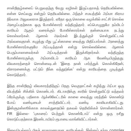
சான்றிதழ்களைப் பெறுவதற்கு வேறு வழிகள் இருப்பதாகத் தெரியவில்லை.
என்ன செய்வது என்றும் தெரியவில்லை. அந்தச் சமயத்தில் அம்மா கிராம
நிர்வாக அலுவலராக இருந்தார். ஏதோ ஒரு கொலை வழக்கில் சாட்சி சொல்ல
அழைப்பதற்காக ஒரு போலீஸ்காரர் வந்திருந்தார். எப்பொழுதுமே நம்மிடம்
காரியம் ஆகும் வரைக்கும் போலீஸ்காரர்கள் தன்மையாக நடந்து
கொள்வார்கள். ஆனால் அவர்கள் இடத்துக்குச் சென்றுவிட்டால்
அவ்வளவுதான். கழுத்து மீது பூட்ஸ்காலை வைத்து மிதிப்பார்கள். அனைத்து
போலீஸ்காரர்களுமே அப்படித்தான் என்று சொல்லவில்லை. ஆனால்
பெரும்பாலானவர்கள் அப்படித்தான் இருக்கிறார்கள். வந்திருந்த
போலீஸ்காரருக்கு அம்மாவிடம் காரியம் ஆக வேண்டியிருந்தது.
விவகாரத்தைச் சொன்னவுடன் ‘இதை நான் பார்த்துக் கொள்கிறேன்;
விசாரணைக்கு மட்டும் நீங்க வந்துடுங்க’ என்று காரியத்தை முடித்துக்
கொடுத்தார்.
இந்த சான்றிதழ் விவகாரத்திற்குப் பிறகு வெகுநாட்கள் கழித்து அப்பா ஒரு
விபத்தில் சிக்கிக் கொண்டார். கிடாகறிக்கு காரில் சென்றுவிட்டு வந்தவர்
ப்ரேக்குக்கு பதிலாக ஆக்ஸிலேட்டரில் காலை வைத்து மரத்தில் கொண்டு
போய் வண்டியைச் சாத்திவிட்டார். வண்டி காலியாகிவிட்டது.
இன்சூரன்ஸூக்காக காவல்துறையில் தகவல் தெரிவிக்கச் சொன்னார்கள்.
FIR இல்லை- ‘புகாரைப் பெற்றுக் கொண்டோம்’ என்று ஒரு ரசீது
கொடுப்பதற்காக இரண்டாயிரம் ரூபாயை வாங்கிவிட்டார்கள்.
இவையெல்லாம் மிகச் சாதாரணமான காரியங்கள். இன்னும் சற்று complex