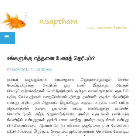
SKIP TO CONTENT
உங்களுக்கு எத்தனை பேரைத் தெரியும்?
6/06/2014 11:46:00 AM
நண்பர் ஒருவருக்காக காவல்துறை அலுவலகத்துக்குச் செல்ல
வேண்டியிருந்தது. அவரிடம் ஒரு புகார் இருந்தது. அதைக்
கொடுப்பதற்காகத்தான் சென்றிருந்தோம். தமிழக காவல்துறையில் ஒரு FIR
பதிவு செய்வதற்குள் எதையெல்லாம் தின்று தண்ணீர் குடிக்க வேண்டும்
என்பது பற்றிய முன் அனுபவம் இருக்கிறது. ஹைதராபாத்தில் பணி புரிந்த
நிறுவனத்தில் பிணை ஒன்றைக் காட்டி கையெழுத்து வாங்கிக்
கொண்டார்கள். அந்த நிறுவனத்திலேயே நான்கு வருடங்கள் பணியாற்ற
வேண்டும் என்பதுதான் முக்கியமான ஷரத்து. நான்கு வருடங்கள் என்பது
பிரச்சினையில்லை. ஆனால் சொற்ப சம்பளம். ஒருவேளை நான் வேலையை
விட்டு நிற்பதாக இருந்தால் பிணையை முறிப்பதற்காகக் கொடுக்க வேண்டிய