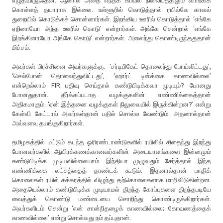
எழுதியிருந்தேன். ஆனால் அதை எந்தக் காவல் நிலையத்திலும் வாங்கிக்
கொள்ளத் தயாராக இல்லை. உள்ளூரில் கொடுத்தால் ரயில்வே காவல்
துறையில் கொடுக்கச் சொன்னார்கள். இறங்கிய ஊரில் கொடுத்தால் ‘எங்கே
ஏறினாயோ அந்த ஊரில் கொடு’ என்றார்கள். அங்கே சென்றால் ‘எங்கே
இறங்கினாயோ அங்கே கொடு’ என்றார்கள். அலைந்து கொண்டிருந்ததுதான்
மிச்சம்.
அவர்கள் பிரச்சினை அவர்களுக்கு. ‘சர்டிபிகேட் தொலைந்து போய்விட்டது’,
‘செல்போன் தொலைந்துவிட்டது’, ‘ஹார்ட் டிஸ்க்கை காணவில்லை’
என்றெல்லாம் FIR பதிவு செய்தால் கண்டுபிடிக்கவா முடியும்? போனது
போனதுதான். தீர்க்கப்படாத வழக்குகளின் எண்ணிக்கைத்தான்
அதிகமாகும். ‘ஏன் இத்தனை வழக்குகள் நிலுவையில் இருக்கின்றன?’ என்று
கேள்வி கேட்டால் அவர்கள்தான் பதில் சொல்ல வேண்டும். அதனால்தான்
அவ்வளவு தயங்குகிறார்கள்.
தமிழகத்தில் மட்டும் கடந்த ஓரிரண்டாண்டுகளில் ரயிலில் சிதைந்து இறந்து
போனவர்களில் ஆயிரக்கணக்கானவர்களின் அடையாளங்களை இன்னமும்
கண்டுபிடிக்க முடியவில்லையாம். இந்தியா முழுவதும் சேர்த்தால் இந்த
எண்ணிக்கை லட்சத்தைத் தாண்டக் கூடும். இதனால்தான் பாதிக்
கொலைகள் ரயில் சக்கரத்தில் விழுந்து தற்கொலைகளாக மாறிவிடுகின்றன.
அதையெல்லாம் கண்டுபிடிக்க முடியாமல் திறந்த கோப்புகளை திறந்தபடியே
வைத்துக் கொண்டு மண்டையை சொறிந்து கொண்டிருக்கிறார்கள்.
அவர்களிடம் சென்று ‘என் சான்றிதழைக் காணவில்லை; கோவணத்தைக்
காணவில்லை’ என்று சொல்வது நம் தப்புதான்.