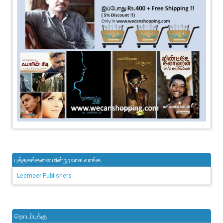
புத்தகங்களை மின்நூலாக வாங்க
Leemeer Publishers
தொடர்புக்கு