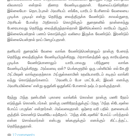
விவகாரம் என்றால் திணற வேண்டியதுதான். தேவைப்படுகிறதோ
இல்லையோ- தொடர்புகள் அவசியம். எங்கே, யாரிடம் பேசினால் வேலையை
முடிக்க முடியும் என்று தெரிந்து வைத்திருக்க வேண்டும். காவல்துறை,
அரசியல் போன்ற அதிகாரம் கொழிக்கும் துறைகளில் நான்கைந்து
பேரையாவது தெரிந்து வைத்திருந்தால்தான் இனியெல்லாம் காரியம் ஆகும்.
இல்லையென்றால் பணம் கொடுக்கும் வலிமை இருக்க வேண்டும். இரண்டும்
இல்லையென்றால் நாய் பிழைப்புதான்.
தனியார் துறையில் வேலை வாங்க வேண்டுமென்றாலும் நான்கு பேரைத்
தெரிந்து வைத்திருக்க வேண்டியிருக்கிறது. அரசாங்கத்தில் ஒரு காரியத்தை
முடிக்க வேண்டுமானாலும் யாரிடமாவது பரிந்துரை வாங்க
வேண்டியிருக்கிறது. அவ்வளவு ஏன்? பெங்களூரில் ஒரு பள்ளியில் எல்.கே.ஜி
அட்மிஷன் வாங்குவதற்காக அப்துல்கலாமின் உதவியாளரிடம் கடிதம் வாங்கி
வந்து கொடுத்தார்களாம். ‘அவனிடம் பேச மாட்டேன்; இவன் எனக்கு
அவசியமில்லை’ என்று ஒதுங்கி ஒதுங்கிப் போனால் நஷ்டம் நமக்குத்தான்.
நேற்று அந்த நண்பரின் புகாரை வாங்கிக் கொள்ள நான்கு மணி நேரம்
எடுத்துக் கொண்டார்கள். நான்கு மணிநேரத்துக்குப் பிறகு ‘அந்த ஸ்டேஷன்ல
போய்ப் பாருங்க’ என்றார்கள். அவ்வளவுதான். ஒற்றை வரி பதில். தலையைக்
குத்திக் கொண்டு வெளியே வந்தோம். ‘அந்த ஸ்டேஷனில்’ போய்ப் பார்த்தால்
என்ன சொல்வார்கள் என்பது உங்களுக்கும் எனக்கும் கிட்டத்தட்ட
தெரிந்ததுதான்.
12 comments