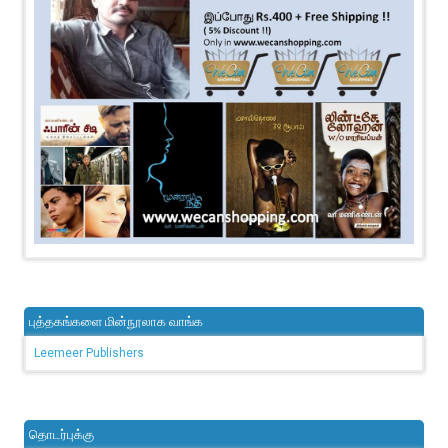
புத்தகங்களை மின்நூலாக வாங்க
Leemeer Publishers
தொடர்புக்கு