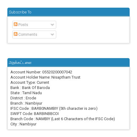
Subscribe To
Posts
Comments
அறக்கட்டளை
Account Number: 05520200007042
Account Holder Name: Nisaptham Trust
Account Type: Current
Bank : Bank Of Baroda
State : Tamil Nadu
District : Erode
Branch : Nambiyur
IFSC Code : BARB0NAMBIY (5th character is zero)
SWIFT Code: BARBINBBCOI
Branch Code : NAMBIY (Last 6 Characters of the IFSC Code)
City : Nambiyur