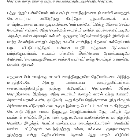
தொகை எனது நான்கு வருடச் சம்பளத்தைவிடவும் பெரிய தொகை.
பத்து மற்றும் பன்னிரெண்டாம் வகுப்புச் சான்றிதழ்களையும் வாங்கி வைத்துக்
கொண்டார்கள். வயிறெரிந்து கிடந்தேன். தற்காலிகமாகக் கூட
சான்றிதழ்களை வாங்க முடியவில்லை. ‘சார் பாஸ்போர்ட்டுக்கு அப்ளை செய்ய
வேண்டும்’ என்றால் அந்த ஹெச்.ஆர் டைரக்டர் புளித்த ஏப்பத்தைவிட்டபடியே
‘அதுக்கு என்ன அவசரம்’ என்பார். ஒருமுறை ‘பிறப்புச்சான்றிதழில் இனிஷியல்
மாற்ற வேண்டும் என்றும் அதற்கு கல்விச் சான்றிதழ் தேவை’ என்றெல்லாம்
புருடா விட்டுப்பார்த்தேன். என்னை மாதிரி எத்தனை ஆட்களைப்
பார்த்திருப்பார்கள். கடவாய் பற்களின் இண்டுகளை நோண்டியபடியே
சிரித்தார். ‘எவனாவது இவனை சாத்த வேண்டும்’ என்று வேண்டிக் கொண்டே
வெளியேறினேன்.
எத்தனை பேர் சாபத்தை வாங்கி வைத்திருந்தாரோ தெரியவில்லை. அடுத்த
மாதத்திலேயே அவரது மண்டையை உடைத்துவிட்டார்கள்.
ஹைதராபாத்திலிருந்து நாற்பது கிலோமீட்டர் தொலைவில் அந்தத்
தொழிற்சாலை இருந்தது. அந்த டைரக்டர் தினமும் காரில் வந்து போவார்.
அவராகவேதான் வண்டி ஓட்டுவார். அது தேசிய நெடுஞ்சாலை. இருபக்கமும்
அவ்வளவாக வீடுகளும் கடைகளும் இல்லாத பொட்டல் காட்டைக் கிழித்துக்
கொண்டு அந்தச் சாலை இருந்தது. தொழிலாளர்கள் அந்த மனிதர் மீது
பயங்கரக் கடுப்பில் இருந்தார்கள். ஒரு சுபயோக சுபதினத்தில் காரை நிறுத்தி
வெளியே இழுத்துப் போட்டு மண்டையை உடைத்துவிட்டார்கள். வெளியில்
மண்டை மட்டும்தான் உடைந்திருந்தது. உள்ளடி எவ்வளவு குரூரமானதாக
இருந்தது என்று தெரியவில்லை. ஆனால் ஆறு மாதம் விடுப்பில்