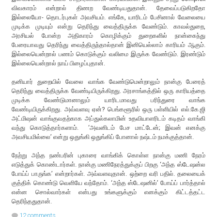
விவகாரம் என்றால் திணற வேண்டியதுதான். தேவைப்படுகிறதோ
இல்லையோ- தொடர்புகள் அவசியம். எங்கே, யாரிடம் பேசினால் வேலையை
முடிக்க முடியும் என்று தெரிந்து வைத்திருக்க வேண்டும். காவல்துறை,
அரசியல் போன்ற அதிகாரம் கொழிக்கும் துறைகளில் நான்கைந்து
பேரையாவது தெரிந்து வைத்திருந்தால்தான் இனியெல்லாம் காரியம் ஆகும்.
இல்லையென்றால் பணம் கொடுக்கும் வலிமை இருக்க வேண்டும். இரண்டும்
இல்லையென்றால் நாய் பிழைப்புதான்.
தனியார் துறையில் வேலை வாங்க வேண்டுமென்றாலும் நான்கு பேரைத்
தெரிந்து வைத்திருக்க வேண்டியிருக்கிறது. அரசாங்கத்தில் ஒரு காரியத்தை
முடிக்க வேண்டுமானாலும் யாரிடமாவது பரிந்துரை வாங்க
வேண்டியிருக்கிறது. அவ்வளவு ஏன்? பெங்களூரில் ஒரு பள்ளியில் எல்.கே.ஜி
அட்மிஷன் வாங்குவதற்காக அப்துல்கலாமின் உதவியாளரிடம் கடிதம் வாங்கி
வந்து கொடுத்தார்களாம். ‘அவனிடம் பேச மாட்டேன்; இவன் எனக்கு
அவசியமில்லை’ என்று ஒதுங்கி ஒதுங்கிப் போனால் நஷ்டம் நமக்குத்தான்.
நேற்று அந்த நண்பரின் புகாரை வாங்கிக் கொள்ள நான்கு மணி நேரம்
எடுத்துக் கொண்டார்கள். நான்கு மணிநேரத்துக்குப் பிறகு ‘அந்த ஸ்டேஷன்ல
போய்ப் பாருங்க’ என்றார்கள். அவ்வளவுதான். ஒற்றை வரி பதில். தலையைக்
குத்திக் கொண்டு வெளியே வந்தோம். ‘அந்த ஸ்டேஷனில்’ போய்ப் பார்த்தால்
என்ன சொல்வார்கள் என்பது உங்களுக்கும் எனக்கும் கிட்டத்தட்ட
தெரிந்ததுதான்.
12 comments