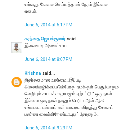
உள்ளது. வேலை செய்யத்தான் நேரம் இல்லை
எனபர்.
June 6, 2014 at 6:17 PM
கரந்தை ஜெயக்குமார்
said...
இவவளவு அலைச்சலா
June 6, 2014 at 8:07 PM
Krishna
said...
நிதர்சனமான உண்மை...இப்படி
அலைக்கழிக்கப்படும்போது நமக்குள் பெரும்பாலும்
வெறியும் சுய பச்சாதாபமும் ஏற்பட்டு " ஒரு நாள்
இல்லை ஒரு நாள் நானும் பெரிய ஆள் ஆகி
உங்களை எல்லாம் என் காலடில விழுந்து சேவகம்
பண்ண வைக்கிறேண்டா..நு " தோணும்...
June 6, 2014 at 9:23 PM