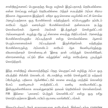
சான்றிதழ்களைப் பெறுவதற்கு வேறு வழிகள் இருப்பதாகத் தெரியவில்லை.
என்ன செய்வது என்றும் தெரியவில்லை. அந்தச் சமயத்தில் அம்மா கிராம
நிர்வாக அலுவலராக இருந்தார். ஏதோ ஒரு கொலை வழக்கில் சாட்சி சொல்ல
அழைப்பதற்காக ஒரு போலீஸ்காரர் வந்திருந்தார். எப்பொழுதுமே நம்மிடம்
காரியம் ஆகும் வரைக்கும் போலீஸ்காரர்கள் தன்மையாக நடந்து
கொள்வார்கள். ஆனால் அவர்கள் இடத்துக்குச் சென்றுவிட்டால்
அவ்வளவுதான். கழுத்து மீது பூட்ஸ்காலை வைத்து மிதிப்பார்கள். அனைத்து
போலீஸ்காரர்களுமே அப்படித்தான் என்று சொல்லவில்லை. ஆனால்
பெரும்பாலானவர்கள் அப்படித்தான் இருக்கிறார்கள். வந்திருந்த
போலீஸ்காரருக்கு அம்மாவிடம் காரியம் ஆக வேண்டியிருந்தது.
விவகாரத்தைச் சொன்னவுடன் ‘இதை நான் பார்த்துக் கொள்கிறேன்;
விசாரணைக்கு மட்டும் நீங்க வந்துடுங்க’ என்று காரியத்தை முடித்துக்
கொடுத்தார்.
இந்த சான்றிதழ் விவகாரத்திற்குப் பிறகு வெகுநாட்கள் கழித்து அப்பா ஒரு
விபத்தில் சிக்கிக் கொண்டார். கிடாகறிக்கு காரில் சென்றுவிட்டு வந்தவர்
ப்ரேக்குக்கு பதிலாக ஆக்ஸிலேட்டரில் காலை வைத்து மரத்தில் கொண்டு
போய் வண்டியைச் சாத்திவிட்டார். வண்டி காலியாகிவிட்டது.
இன்சூரன்ஸூக்காக காவல்துறையில் தகவல் தெரிவிக்கச் சொன்னார்கள்.
FIR இல்லை- ‘புகாரைப் பெற்றுக் கொண்டோம்’ என்று ஒரு ரசீது
கொடுப்பதற்காக இரண்டாயிரம் ரூபாயை வாங்கிவிட்டார்கள்.
இவையெல்லாம் மிகச் சாதாரணமான காரியங்கள். இன்னும் சற்று complex