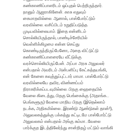
கண்காணிப்பாளரிடம் ஒப்புதல் பெற்றிருந்தார்.
நானும் ஆஜராகினேன். காசு எதுவும்
கைமாறவில்லை. ஆனால், பாஸ்போர்ட்டும்
வரவில்லை. வசிப்பிடம் உறுதிப்படுத்த
முடியவில்லையாம். இதை என்னிடம்
சொல்லியிருந்தால், பாண்டிச்சேரியில்
வெள்ளிக்கிழமை என்ன செய்து
கொண்டிருந்திருப்பேனோ, அதை விட்டுட்டு
கண்காணிப்பாளரையே வீட்டுக்கு
வரச்சொல்லியிருப்பேன். அப்பா அரசு அலுவலர்
என்பதால் அவரிடம் அன்பளிப்பு கேட்கத்தயங்கி,
என் கேஸை கவுத்துப்புட்டார் மாமா. பாஸ்போர்ட்டு
வரவில்லையே தவிர, விண்ணப்பம்
நிராகரிக்கப்படவுமில்லை. பிறகு ஹைதையில்
வேலை கிடைத்து, பிறகு பெங்கைக்கு (அதாங்க…
பெங்களூரு) வேலை மாறிய பிறகு (இதெல்லாம்
நடக்க, அதிகமில்லை…இரண்டு ஆண்டுகள் தான்!),
அலுவலகத்துக்கு பக்கத்து கட்டிடமே பாஸ்போர்ட்டு
அலுவலகம் என்பதால் அங்கு சும்மா…வேலை
பார்க்குற இடத்திலேர்ந்து சான்றிதழ் மட்டும் வாங்கி