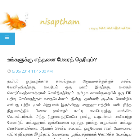
SKIP TO CONTENT
உங்களுக்கு எத்தனை பேரைத் தெரியும்?
6/06/2014 11:46:00 AM
நண்பர் ஒருவருக்காக காவல்துறை அலுவலகத்துக்குச் செல்ல
வேண்டியிருந்தது. அவரிடம் ஒரு புகார் இருந்தது. அதைக்
கொடுப்பதற்காகத்தான் சென்றிருந்தோம். தமிழக காவல்துறையில் ஒரு FIR
பதிவு செய்வதற்குள் எதையெல்லாம் தின்று தண்ணீர் குடிக்க வேண்டும்
என்பது பற்றிய முன் அனுபவம் இருக்கிறது. ஹைதராபாத்தில் பணி புரிந்த
நிறுவனத்தில் பிணை ஒன்றைக் காட்டி கையெழுத்து வாங்கிக்
கொண்டார்கள். அந்த நிறுவனத்திலேயே நான்கு வருடங்கள் பணியாற்ற
வேண்டும் என்பதுதான் முக்கியமான ஷரத்து. நான்கு வருடங்கள் என்பது
பிரச்சினையில்லை. ஆனால் சொற்ப சம்பளம். ஒருவேளை நான் வேலையை
விட்டு நிற்பதாக இருந்தால் பிணையை முறிப்பதற்காகக் கொடுக்க வேண்டிய