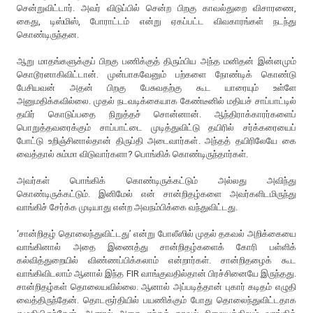
சென்றுவிட்டார். அவர் விடுப்பில் சென்ற பிறகு காவல்துறை விசாரணை,
கைது, டிஸ்மிஸ், போராட்டம் என்று ஏகப்பட்ட விவகாரங்கள் நடந்து
கொண்டிருந்தன.
ஆறு மாதங்களுக்குப் பிறகு பணிக்குத் திரும்பிய அந்த மனிதன் இன்னமும்
கொடூரனாகிவிட்டான். முன்பாகவேனும் பற்களை நோண்டிக் கொண்டு
பேசியவன் அதன் பிறகு பேசுவதற்கு கூட யாரையும் உள்ளே
அனுமதிக்கவில்லை. முதல் நடவடிக்கையாக கேண்டீனில் மதியச் சாப்பாட்டில்
தயிர் கொடுப்பதை நிறுத்தச் சொன்னான். ஆந்திராக்காரர்களைப்
பொறுத்தவரைக்கும் சாப்பாட்டை முடித்துவிட்டு தயிரில் சர்க்கரையைப்
போட்டு உறிஞ்சினால்தான் திருப்தி அடைவார்கள். அந்தத் தயிரிலேயே கை
வைத்தால் சும்மா விடுவார்களா? பொங்கிக் கொண்டிருந்தார்கள்.
அவர்கள் பொங்கிக் கொண்டிருக்கட்டும் அல்லது அவிந்து
கொண்டிருக்கட்டும். இனிமேல் என் சான்றிதழ்களை அவர்களிடமிருந்து
வாங்கிச் சேர்க்க முடியாது என்ற அவநம்பிக்கை வந்துவிட்டது.
‘சான்றிதழ் தொலைந்துவிட்டது’ என்று போலீஸில் முதல் தகவல் அறிக்கையை
வாங்கினால் அதை இணைத்து சான்றிதழ்களைக் கோரி பள்ளிக்
கல்வித்துறையில் விண்ணப்பிக்கலாம் என்றார்கள். சான்றிதழைக் கூட
வாங்கிவிடலாம் ஆனால் இந்த FIR வாங்குவதில்தான் பிரச்சினையே இருந்தது.
சான்றிதழ்கள் தொலையவில்லை. ஆனால் அப்படித்தான் புகார் கடிதம் எழுதி
வைத்திருந்தேன். தொடரூர்தியில் பயணிக்கும் போது தொலைந்துவிட்டதாக