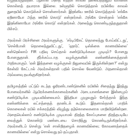
எழுதியிருந்தேன். ஆனால் அதை எந்தக் காவல் நிலையத்திலும் வாங்கிக்
கொள்ளத் தயாராக இல்லை. உள்ளூரில் கொடுத்தால் ரயில்வே காவல்
துறையில் கொடுக்கச் சொன்னார்கள். இறங்கிய ஊரில் கொடுத்தால் ‘எங்கே
ஏறினாயோ அந்த ஊரில் கொடு’ என்றார்கள். அங்கே சென்றால் ‘எங்கே
இறங்கினாயோ அங்கே கொடு’ என்றார்கள். அலைந்து கொண்டிருந்ததுதான்
மிச்சம்.
அவர்கள் பிரச்சினை அவர்களுக்கு. ‘சர்டிபிகேட் தொலைந்து போய்விட்டது’,
‘செல்போன் தொலைந்துவிட்டது’, ‘ஹார்ட் டிஸ்க்கை காணவில்லை’
என்றெல்லாம் FIR பதிவு செய்தால் கண்டுபிடிக்கவா முடியும்? போனது
போனதுதான். தீர்க்கப்படாத வழக்குகளின் எண்ணிக்கைத்தான்
அதிகமாகும். ‘ஏன் இத்தனை வழக்குகள் நிலுவையில் இருக்கின்றன?’ என்று
கேள்வி கேட்டால் அவர்கள்தான் பதில் சொல்ல வேண்டும். அதனால்தான்
அவ்வளவு தயங்குகிறார்கள்.
தமிழகத்தில் மட்டும் கடந்த ஓரிரண்டாண்டுகளில் ரயிலில் சிதைந்து இறந்து
போனவர்களில் ஆயிரக்கணக்கானவர்களின் அடையாளங்களை இன்னமும்
கண்டுபிடிக்க முடியவில்லையாம். இந்தியா முழுவதும் சேர்த்தால் இந்த
எண்ணிக்கை லட்சத்தைத் தாண்டக் கூடும். இதனால்தான் பாதிக்
கொலைகள் ரயில் சக்கரத்தில் விழுந்து தற்கொலைகளாக மாறிவிடுகின்றன.
அதையெல்லாம் கண்டுபிடிக்க முடியாமல் திறந்த கோப்புகளை திறந்தபடியே
வைத்துக் கொண்டு மண்டையை சொறிந்து கொண்டிருக்கிறார்கள்.
அவர்களிடம் சென்று ‘என் சான்றிதழைக் காணவில்லை; கோவணத்தைக்
காணவில்லை’ என்று சொல்வது நம் தப்புதான்.