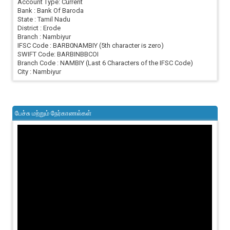
Account Type: Current
Bank : Bank Of Baroda
State : Tamil Nadu
District : Erode
Branch : Nambiyur
IFSC Code : BARB0NAMBIY (5th character is zero)
SWIFT Code: BARBINBBCOI
Branch Code : NAMBIY (Last 6 Characters of the IFSC Code)
City : Nambiyur
பேச்சு மற்றும் நேர்காணல்கள்