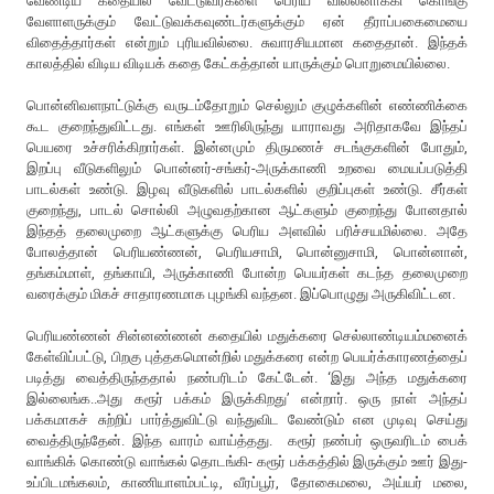
வேண்டிய கதையில் வேட்டுவர்களை பெரிய வில்லனாக்கி கொங்கு
வேளாளருக்கும் வேட்டுவக்கவுண்டர்களுக்கும் ஏன் தீராப்பகைமையை
விதைத்தார்கள் என்றும் புரியவில்லை. சுவாரசியமான கதைதான். இந்தக்
காலத்தில் விடிய விடியக் கதை கேட்கத்தான் யாருக்கும் பொறுமையில்லை.
பொன்னிவளநாட்டுக்கு வருடம்தோறும் செல்லும் குழுக்களின் எண்ணிக்கை
கூட குறைந்துவிட்டது. எங்கள் ஊரிலிருந்து யாராவது அரிதாகவே இந்தப்
பெயரை உச்சரிக்கிறார்கள். இன்னமும் திருமணச் சடங்குகளின் போதும்,
இறப்பு வீடுகளிலும் பொன்னர்-சங்கர்-அருக்காணி உறவை மையப்படுத்தி
பாடல்கள் உண்டு. இழவு வீடுகளில் பாடல்களில் குறிப்புகள் உண்டு. சீர்கள்
குறைந்து, பாடல் சொல்லி அழுவதற்கான ஆட்களும் குறைந்து போனதால்
இந்தத் தலைமுறை ஆட்களுக்கு பெரிய அளவில் பரிச்சயமில்லை. அதே
போலத்தான் பெரியண்ணன், பெரியசாமி, பொன்னுசாமி, பொன்னான்,
தங்கம்மாள், தங்காயி, அருக்காணி போன்ற பெயர்கள் கடந்த தலைமுறை
வரைக்கும் மிகச் சாதாரணமாக புழங்கி வந்தன. இப்பொழுது அருகிவிட்டன.
பெரியண்ணன் சின்னண்ணன் கதையில் மதுக்கரை செல்லாண்டியம்மனைக்
கேள்விப்பட்டு, பிறகு புத்தகமொன்றில் மதுக்கரை என்ற பெயர்க்காரணத்தைப்
படித்து வைத்திருந்ததால் நண்பரிடம் கேட்டேன். ‘இது அந்த மதுக்கரை
இல்லைங்க..அது கரூர் பக்கம் இருக்கிறது’ என்றார். ஒரு நாள் அந்தப்
பக்கமாகச் சுற்றிப் பார்த்துவிட்டு வந்துவிட வேண்டும் என முடிவு செய்து
வைத்திருந்தேன். இந்த வாரம் வாய்த்தது. கரூர் நண்பர் ஒருவரிடம் பைக்
வாங்கிக் கொண்டு வாங்கல் தொடங்கி- கரூர் பக்கத்தில் இருக்கும் ஊர் இது-
உப்பிடமங்கலம், காணியாளம்பட்டி, வீரப்பூர், தோகைமலை, அய்யர் மலை,