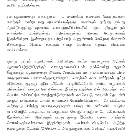
உயிரோடிருப்பதில்லை.
நம் பழங்காலத்து வரலாறுகள், நம் மண்ணின் கதைகள் போன்றவற்றை
களத்தில் கண்டு மறு ஆவணப்படுத்துதல் வேண்டும். நாற்பது ஐம்பது
ஆண்டுகளுக்கு முன்பான வரலாற்றாசிரியர்களின் சமூக புரிதலும் நம்
காலத்தில் நமக்கிருக்கும் புரிதல்களுக்கும் நிறைய வேறுபாடுகள்
இருக்கின்றன. இன்றைய நம் புரிதலோடு அணுகினால் வேறொரு கோணம்
கிடைக்கும். ஆனால் தரவுகள் என்று பெரிதாக எதுவும் கிடைக்க
வாய்ப்பில்லை.
ஒன்று மட்டும் உறுதியாகத் தெரிகிறது. கடந்த தலைமுறை ஆட்கள்
ஆவணப்படுத்தியிருக்கும் வரலாறுகளைவிட்டால் நமக்கென்று எதுவும்
இருக்காது. பழங்காலத்து வீடுகள், கோவில்கள் என எல்லாவற்றையும் மிகச்
சாதாரணமாக புனரமைத்துவிடுகிறோம். கொஞ்சம் காசு சேர்ந்தால் ஓட்டு
வீடுகளை இடித்து புதிய வீடுகள் கட்டிவிடுகிறோம். ஊரில் வருமானம்
மிக்கவர்கள் பழைய கோவில்களை இடித்து புதுக்கோவில் அமைத்து தம்
பெயரில் கல்வெட்டும் வைத்துவிடுகிறார்கள். கல்வெட்டு, சுவடிகள் தொடங்கி
பழைய பண்டங்கள் யாவும் காணாமல் போய்விடுகின்றன. போய்விட்டன.
அத்தோடு சேர்த்து வரலாறுகளும்தான். வெகு சில ஊர்களில் மட்டுமே
வாய்மொழிக் கதையாக வரலாறுகளை கொஞ்சம் நஞ்சம் சொல்கிறவர்கள்
இருக்கிறார்கள். அவர்களும் வயது மூத்து இறப்பின் வரவை பார்த்துக்
கொண்டிருப்பவர்களாக இருக்கிறார்கள். அவர்கள் வீட்டிலேயே அடுத்த
தலைமுறை ஆட்கள் ‘அதெல்லாம் அவருக்குத்தாங்க தெரியும்’ என்பதோடு