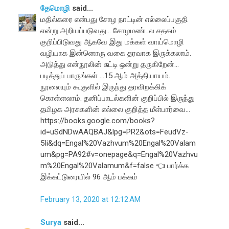
தேமொழி
said...
மதில்கரை என்பது சோழ நாட்டின் எல்லைப்பகுதி
என்று அறியப்படுவது... சோழமண்டல சதகம்
குறிப்பிடுவது ஆகவே இது மக்கள் வாய்மொழி
வழியாக இன்னொரு வகை தரவாக இருக்கலாம்.
அடுத்து என்நூலின் சுட்டி ஒன்று தருகிறேன்...
படித்துப் பாருங்கள் ...15 ஆம் அத்தியாயம்.
நூலையும் கூகுளில் இருந்து தரவிறக்கிக்
கொள்ளலாம். தனிப்பாடல்களின் குறிப்பில் இருந்து
தமிழக அரசுகளின் எல்லை குறித்த மீள்பார்வை...
https://books.google.com/books?
id=uSdNDwAAQBAJ&lpg=PR2&ots=FeudVz-
5Ii&dq=Engal%20Vazhvum%20Engal%20Valam
um&pg=PA92#v=onepage&q=Engal%20Vazhvu
m%20Engal%20Valamum&f=false 👈 பார்க்க
இக்கட்டுரையில் 96 ஆம் பக்கம்
February 13, 2020 at 12:12 AM
Surya
said...