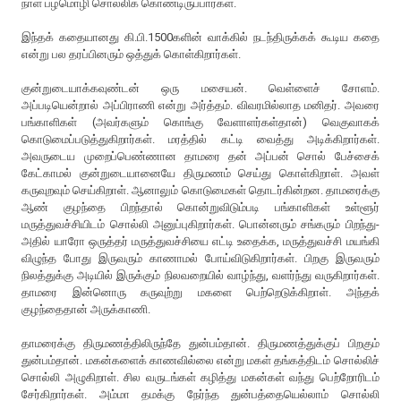
நாள் பழமொழி சொல்லிக் கொண்டிருப்பார்கள்.
இந்தக் கதையானது கி.பி.1500களின் வாக்கில் நடந்திருக்கக் கூடிய கதை
என்று பல தரப்பினரும் ஒத்துக் கொள்கிறார்கள்.
குன்றுடையாக்கவுண்டன் ஒரு மசையன். வெள்ளைச் சோளம்.
அப்படியென்றால் அப்பிராணி என்று அர்த்தம். விவரமில்லாத மனிதர். அவரை
பங்காளிகள் (அவர்களும் கொங்கு வேளாளர்கள்தான்) வெகுவாகக்
கொடுமைப்படுத்துகிறார்கள். மரத்தில் கட்டி வைத்து அடிக்கிறார்கள்.
அவருடைய முறைப்பெண்ணான தாமரை தன் அப்பன் சொல் பேச்சைக்
கேட்காமல் குன்றுடையானையே திருமணம் செய்து கொள்கிறாள். அவள்
கருவுறவும் செய்கிறாள். ஆனாலும் கொடுமைகள் தொடர்கின்றன. தாமரைக்கு
ஆண் குழந்தை பிறந்தால் கொன்றுவிடும்படி பங்காளிகள் உள்ளூர்
மருத்துவச்சியிடம் சொல்லி அனுப்புகிறார்கள். பொன்னரும் சங்கரும் பிறந்து-
அதில் யாரோ ஒருத்தர் மருத்துவச்சியை எட்டி உதைக்க, மருத்துவச்சி மயங்கி
விழுந்த போது இருவரும் காணாமல் போய்விடுகிறார்கள். பிறகு இருவரும்
நிலத்துக்கு அடியில் இருக்கும் நிலவறையில் வாழ்ந்து, வளர்ந்து வருகிறார்கள்.
தாமரை இன்னொரு கருவுற்று மகளை பெற்றெடுக்கிறாள். அந்தக்
குழந்தைதான் அருக்காணி.
தாமரைக்கு திருமணத்திலிருந்தே துன்பம்தான். திருமணத்துக்குப் பிறகும்
துன்பம்தான். மகன்களைக் காணவில்லை என்று மகள் தங்கத்திடம் சொல்லிச்
சொல்லி அழுகிறாள். சில வருடங்கள் கழித்து மகன்கள் வந்து பெற்றோரிடம்
சேர்கிறார்கள். அம்மா தமக்கு நேர்ந்த துன்பத்தையெல்லாம் சொல்லி