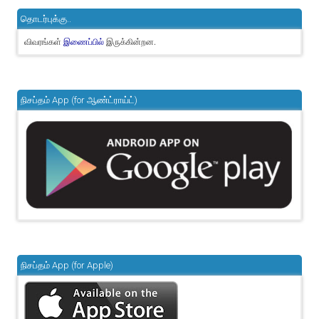
தொடர்புக்கு..
விவரங்கள்
இருக்கின்றன.
இணைப்பில்
நிசப்தம் App (for ஆண்ட்ராய்ட்)
நிசப்தம் App (for Apple)