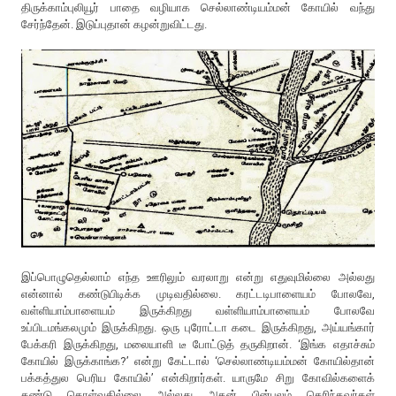
திருக்காம்புலியூர் பாதை வழியாக செல்லாண்டியம்மன் கோயில் வந்து
சேர்ந்தேன். இடுப்புதான் கழன்றுவிட்டது.
இப்பொழுதெல்லாம் எந்த ஊரிலும் வரலாறு என்று எதுவுமில்லை அல்லது
என்னால் கண்டுபிடிக்க முடிவதில்லை. கரட்டடிபாளையம் போலவே,
வள்ளியாம்பாளையம் இருக்கிறது வள்ளியாம்பாளையம் போலவே
உப்பிடமங்கலமும் இருக்கிறது. ஒரு புரோட்டா கடை இருக்கிறது, அய்யங்கார்
பேக்கரி இருக்கிறது, மலையாளி டீ போட்டுத் தருகிறான். ‘இங்க எதாச்சும்
கோயில் இருக்காங்க?’ என்று கேட்டால் ‘செல்லாண்டியம்மன் கோயில்தான்
பக்கத்துல பெரிய கோயில்’ என்கிறார்கள். யாருமே சிறு கோவில்களைக்
கண்டு கொள்வதில்லை அல்லது அதன் பின்புலம் தெரிந்தவர்கள்