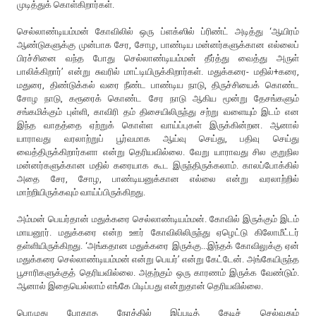
முடித்துக் கொள்கிறார்கள்.
செல்லாண்டியம்மன் கோவிலில் ஒரு ப்ளக்ஸில் ப்ரிண்ட் அடித்து ‘ஆயிரம்
ஆண்டுகளுக்கு முன்பாக சேர, சோழ, பாண்டிய மன்னர்களுக்கான எல்லைப்
பிரச்சினை வந்த போது செல்லாண்டியம்மன் தீர்த்து வைத்து அருள்
பாலிக்கிறார்’ என்று சுவரில் மாட்டியிருக்கிறார்கள். மதுக்கரை- மதில்+கரை,
மதுரை, திண்டுக்கல் வரை நீண்ட பாண்டிய நாடு, திருச்சியைக் கொண்ட
சோழ நாடு, கரூரைக் கொண்ட சேர நாடு ஆகிய மூன்று தேசங்களும்
சங்கமிக்கும் புள்ளி, காவிரி தம் திசையிலிருந்து சற்று வளையும் இடம் என
இந்த வாதத்தை ஏற்றுக் கொள்ள வாய்ப்புகள் இருக்கின்றன. ஆனால்
யாராவது வரலாற்றுப் பூர்வமாக ஆய்வு செய்து, பதிவு செய்து
வைத்திருக்கிறார்களா என்று தெரியவில்லை. வேறு யாராவது சில குறுநில
மன்னர்களுக்கான மதில் கரையாக கூட இருந்திருக்கலாம். காலப்போக்கில்
அதை சேர, சோழ, பாண்டியனுக்கான எல்லை என்று வரலாற்றில்
மாற்றியிருக்கவும் வாய்ப்பிருக்கிறது.
அம்மன் பெயர்தான் மதுக்கரை செல்லாண்டியம்மன். கோவில் இருக்கும் இடம்
மாயனூர். மதுக்கரை என்ற ஊர் கோவிலிலிருந்து ஏழெட்டு கிலோமீட்டர்
தள்ளியிருக்கிறது. ‘அங்கதான மதுக்கரை இருக்கு...இந்தக் கோவிலுக்கு ஏன்
மதுக்கரை செல்லாண்டியம்மன் என்று பெயர்’ என்று கேட்டேன். அங்கேயிருந்த
பூசாரிகளுக்குத் தெரியவில்லை. அதற்கும் ஒரு காரணம் இருக்க வேண்டும்.
ஆனால் இதையெல்லாம் எங்கே பிடிப்பது என்றுதான் தெரியவில்லை.
பொழுது போகாத நேரத்தில் இப்படித் தேடிச் செல்வதும்