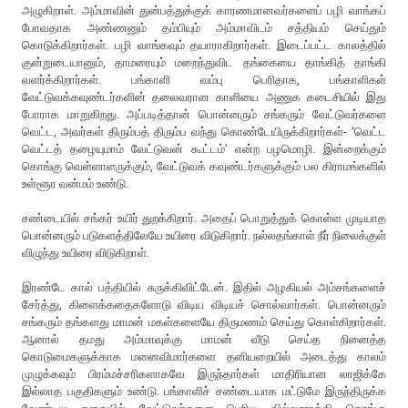
அழுகிறாள். அம்மாவின் துன்பத்துக்குக் காரணமானவர்களைப் பழி வாங்கப்
போவதாக அண்ணனும் தம்பியும் அம்மாவிடம் சத்தியம் செய்தும்
கொடுக்கிறார்கள். பழி வாங்கவும் தயாராகிறார்கள். இடைப்பட்ட காலத்தில்
குன்றுடையானும், தாமரையும் மறைந்துவிட தங்கையை தாங்கித் தாங்கி
வளர்க்கிறார்கள். பங்காளி வம்பு பெரிதாக, பங்காளிகள்
வேட்டுவக்கவுண்டர்களின் தலைவரான காளியை அணுக கடைசியில் இது
போராக மாறுகிறது. அப்படித்தான் பொன்னரும் சங்கரும் வேட்டுவர்களை
வெட்ட, அவர்கள் திரும்பத் திரும்ப வந்து கொண்டேயிருக்கிறார்கள்- ‘வெட்ட
வெட்டத் தழையுமாம் வேட்டுவன் கூட்டம்’ என்ற பழமொழி. இன்றைக்கும்
கொங்கு வெள்ளாளருக்கும், வேட்டுவக் கவுண்டர்களுக்கும் பல கிராமங்களில்
உள்ளூர வன்மம் உண்டு.
சண்டையில் சங்கர் உயிர் துறக்கிறார். அதைப் பொறுத்துக் கொள்ள முடியாத
பொன்னரும் படுகளத்திலேயே உயிரை விடுகிறார். நல்லதங்காள் நீர் நிலைக்குள்
விழுந்து உயிரை விடுகிறாள்.
இரண்டே கால் பத்தியில் சுருக்கிவிட்டேன். இதில் அழகியல் அம்சங்களைச்
சேர்த்து, கிளைக்கதைகளோடு விடிய விடியச் சொல்வார்கள். பொன்னரும்
சங்கரும் தங்களது மாமன் மகள்களையே திருமணம் செய்து கொள்கிறார்கள்.
ஆனால் தமது அம்மாவுக்கு மாமன் வீடு செய்த நினைத்த
கொடுமைகளுக்காக மனைவிமார்களை தனியறையில் அடைத்து காலம்
முழுக்கவும் பிரம்மச்சரிகளாகவே இருந்தார்கள் மாதிரியான லாஜிக்கே
இல்லாத பகுதிகளும் உண்டு. பங்காளிச் சண்டையாக மட்டுமே இருந்திருக்க