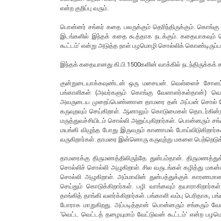
என்ற குறிப்பு வரும்.
பொன்னர் சங்கர் கதை பலருக்கும் தெரிந்திருக்கும். கொங்கு
இடங்களில் இந்தக் கதை கூத்தாக நடக்கும். கதையாகவும் சொ
கூட்டம்’ என்று அடுத்த நாள் பழமொழி சொல்லிக் கொண்டிருப்பா
இந்தக் கதையானது கி.பி.1500களின் வாக்கில் நடந்திருக்கக் 
குன்றுடையாக்கவுண்டன் ஒரு மசையன். வெள்ளைச் சோளம். 
பங்காளிகள் (அவர்களும் கொங்கு வேளாளர்கள்தான்) வெகுவ
அவருடைய முறைப்பெண்ணான தாமரை தன் அப்பன் சொல் பேச
கருவுறவும் செய்கிறாள். ஆனாலும் கொடுமைகள் தொடர்கின்ற
மருத்துவச்சியிடம் சொல்லி அனுப்புகிறார்கள். பொன்னரும் சங்
மயங்கி விழுந்த போது இருவரும் காணாமல் போய்விடுகிறார்கள்.
வருகிறார்கள். தாமரை இன்னொரு கருவுற்று மகளை பெற்றெடுக
தாமரைக்கு திருமணத்திலிருந்தே துன்பம்தான். திருமணத்து
சொல்லிச் சொல்லி அழுகிறாள். சில வருடங்கள் கழித்து மகன்கள
சொல்லி அழுகிறாள். அம்மாவின் துன்பத்துக்குக் காரணமா
செய்தும் கொடுக்கிறார்கள். பழி வாங்கவும் தயாராகிறார்
தாங்கித் தாங்கி வளர்க்கிறார்கள். பங்காளி வம்பு பெரித
போராக மாறுகிறது. அப்படித்தான் பொன்னரும் சங்கரும் வேட
‘வெட்ட வெட்டத் தழையுமாம் வேட்டுவன் கூட்டம்’ என்ற பழம