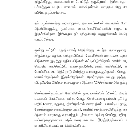
இருக்கிறது, மலையாளி டீ போட்டுத் தருகிறான். ‘இங்க எதா
பக்கத்துல பெரிய கோயில்’ என்கிறார்கள். யாருமே சிறு
உயிரோடிருப்பதில்லை.
நம் பழங்காலத்து வரலாறுகள், நம் மண்ணின் கதைகள் போன
ஆண்டுகளுக்கு முன்பான வரலாற்றாசிரியர்களின் சமூக புரி
இருக்கின்றன. இன்றைய நம் புரிதலோடு அணுகினால் வேறொ
வாய்ப்பில்லை.
ஒன்று மட்டும் உறுதியாகத் தெரிகிறது. கடந்த தலைமுறை
இருக்காது. பழங்காலத்து வீடுகள், கோவில்கள் என எல்லாவற்ற
வீடுகளை இடித்து புதிய வீடுகள் கட்டிவிடுகிறோம். ஊரில்
பெயரில் கல்வெட்டும் வைத்துவிடுகிறார்கள். கல்வெட்ட
போய்விட்டன. அத்தோடு சேர்த்து வரலாறுகளும்தான். வெக
சொல்கிறவர்கள் இருக்கிறார்கள். அவர்களும் வயது மூத்து
வீட்டிலேயே அடுத்த தலைமுறை ஆட்கள் ‘அதெல்லாம் அவருக்குத்
செல்லாண்டியம்மன் கோவிலில் ஒரு ப்ளக்ஸில் ப்ரிண்ட் அ
எல்லைப் பிரச்சினை வந்த போது செல்லாண்டியம்மன் தீர்த்து 
மதில்+கரை, மதுரை, திண்டுக்கல் வரை நீண்ட பாண்டிய நா
தேசங்களும் சங்கமிக்கும் புள்ளி, காவிரி தம் திசையிலிருந்த
ஆனால் யாராவது வரலாற்றுப் பூர்வமாக ஆய்வு செய்து, பதிவு
மன்னர்களுக்கான மதில் கரையாக கூட இருந்திருக்கலாம்.
மாற்றியிருக்கவும் வாய்ப்பிருக்கிறது.