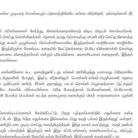
கொள்ள முடியாத பொன்னரும் படுகளத்திலேயே உயிரை விடுகிறார். நல்லதங்காள் நீர்
யல் அம்சங்களைச் சேர்த்து, கிளைக்கதைகளோடு விடிய விடியச் சொல்வார்கள்.
செய்து கொள்கிறார்கள். ஆனால் தமது அம்மாவுக்கு மாமன் வீடு செய்த நினைத்த
லம் முழுக்கவும் பிரம்மச்சரிகளாகவே இருந்தார்கள் மாதிரியான லாஜிக்கே
ே இருந்திருக்க வேண்டிய கதையில் வேட்டுவர்களை பெரிய வில்லனாக்கி கொங்கு
கைமையை விதைத்தார்கள் என்றும் புரியவில்லை. சுவாரசியமான கதைதான். இந்தக்
றுமையில்லை.
் எண்ணிக்கை கூட குறைந்துவிட்டது. எங்கள் ஊரிலிருந்து யாராவது அரிதாகவே
சடங்குகளின் போதும், இறப்பு வீடுகளிலும் பொன்னர்-சங்கர்-அருக்காணி உறவை
் குறிப்புகள் உண்டு. சீர்கள் குறைந்து, பாடல் சொல்லி அழுவதற்கான ஆட்களும்
ிய அளவில் பரிச்சயமில்லை. அதே போலத்தான் பெரியண்ணன், பெரியசாமி,
ாணி போன்ற பெயர்கள் கடந்த தலைமுறை வரைக்கும் மிகச் சாதாரணமாக புழங்கி
்டியம்மனைக் கேள்விப்பட்டு, பிறகு புத்தகமொன்றில் மதுக்கரை என்ற
்டேன். ‘இது அந்த மதுக்கரை இல்லைங்க..அது கரூர் பக்கம் இருக்கிறது’ என்றார்.
 வேண்டும் என முடிவு செய்து வைத்திருந்தேன். இந்த வாரம் வாய்த்தது. கரூர் நண்பர்
 பக்கத்தில் இருக்கும் ஊர் இது- உப்பிடமங்கலம், காணியாளம்பட்டி, வீரப்பூர்,
ல்லாண்டியம்மன் கோயில் வந்து சேர்ந்தேன். இடுப்புதான் கழன்றுவிட்டது.