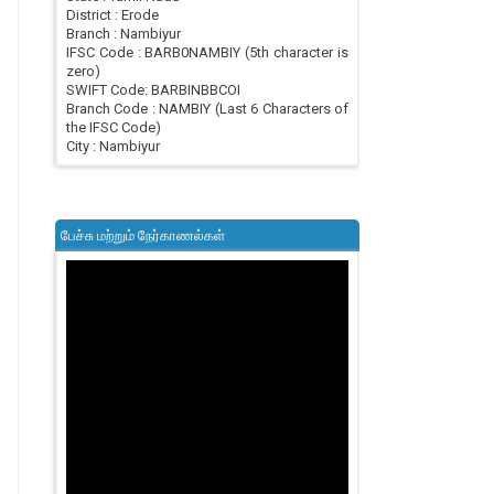
District : Erode
Branch : Nambiyur
IFSC Code : BARB0NAMBIY (5th character is
zero)
SWIFT Code: BARBINBBCOI
Branch Code : NAMBIY (Last 6 Characters of
the IFSC Code)
City : Nambiyur
பேச்சு மற்றும் நேர்காணல்கள்