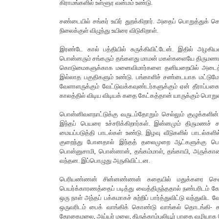
கிராமங்களில் உள்ளூர வன்மம் உண்டு.
சண்டையில் சங்கர் உயிர் துறக்கிறார். அதைப் பொறுத்துக் 
நிலைக்குள் விழுந்து உயிரை விடுகிறாள்.
இரண்டே கால் பத்தியில் சுருக்கிவிட்டேன். இதில் அழகி
பொன்னரும் சங்கரும் தங்களது மாமன் மகள்களையே திருமணம் 
கொடுமைகளுக்காக மனைவிமார்களை தனியறையில் அடைத்து கா
இல்லாத பகுதிகளும் உண்டு. பங்காளிச் சண்டையாக மட்டும
வேளாளருக்கும் வேட்டுவக்கவுண்டர்களுக்கும் ஏன் தீராப்ப
காலத்தில் விடிய விடியக் கதை கேட்கத்தான் யாருக்கும் பொ
பொன்னிவளநாட்டுக்கு வருடம்தோறும் செல்லும் குழுக்களின
இந்தப் பெயரை உச்சரிக்கிறார்கள். இன்னமும் திருமணச் 
மையப்படுத்தி பாடல்கள் உண்டு. இழவு வீடுகளில் பாடல்களில
குறைந்து போனதால் இந்தத் தலைமுறை ஆட்களுக்கு பெர
பொன்னுசாமி, பொன்னான், தங்கம்மாள், தங்காயி, அருக்க
வந்தன. இப்பொழுது அருகிவிட்டன.
பெரியண்ணன் சின்னண்ணன் கதையில் மதுக்கரை செல்லாண
பெயர்க்காரணத்தைப் படித்து வைத்திருந்ததால் நண்பரிடம் கேட
ஒரு நாள் அந்தப் பக்கமாகச் சுற்றிப் பார்த்துவிட்டு வந்துவிட
ஒருவரிடம் பைக் வாங்கிக் கொண்டு வாங்கல் தொடங்கி- கரூர்
தோகைமலை, அய்யர் மலை, திருக்காம்புலியூர் பாதை வழியாக செ