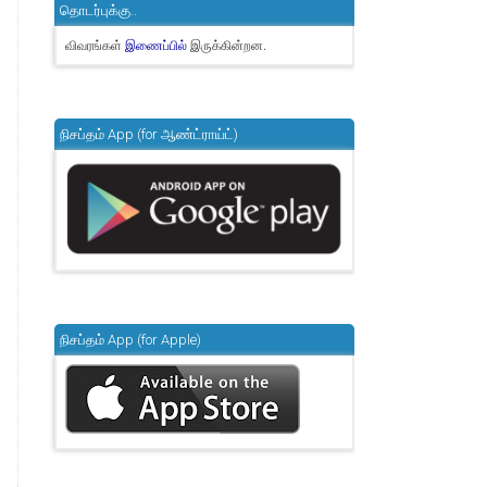
தொடர்புக்கு..
விவரங்கள்
இருக்கின்றன.
இணைப்பில்
நிசப்தம் App (for ஆண்ட்ராய்ட்)
நிசப்தம் App (for Apple)