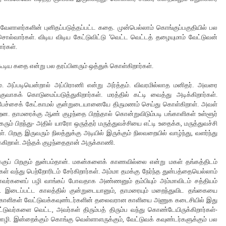
 வேளாளர்களின் புனிதப்படுத்தப்பட்ட கதை. முன்பெல்லாம் கொங்குப்பகுதியில் பல
ல்வார்கள். விடிய விடிய கேட்டுவிட்டு ‘வெட்ட வெட்டத் தழையுமாம் வேட்டுவன்
ர்கள்.
கூடிய கதை என்று பல தரப்பினரும் ஒத்துக் கொள்கிறார்கள்.
அப்படியென்றால் அப்பிராணி என்று அர்த்தம். விவரமில்லாத மனிதர். அவரை
ாகக் கொடுமைப்படுத்துகிறார்கள். மரத்தில் கட்டி வைத்து அடிக்கிறார்கள்.
்சைக் கேட்காமல் குன்றுடையானையே திருமணம் செய்து கொள்கிறாள். அவள்
ன. தாமரைக்கு ஆண் குழந்தை பிறந்தால் கொன்றுவிடும்படி பங்காளிகள் உள்ளூர்
கரும் பிறந்து- அதில் யாரோ ஒருத்தர் மருத்துவச்சியை எட்டி உதைக்க, மருத்துவச்சி
 பிறகு இருவரும் நிலத்துக்கு அடியில் இருக்கும் நிலவறையில் வாழ்ந்து, வளர்ந்து
்கிறாள். அந்தக் குழந்தைதான் அருக்காணி.
க்குப் பிறகும் துன்பம்தான். மகன்களைக் காணவில்லை என்று மகள் தங்கத்திடம்
் வந்து பெற்றோரிடம் சேர்கிறார்கள். அம்மா தமக்கு நேர்ந்த துன்பத்தையெல்லாம்
னவர்களைப் பழி வாங்கப் போவதாக அண்ணனும் தம்பியும் அம்மாவிடம் சத்தியம்
கள். இடைப்பட்ட காலத்தில் குன்றுடையானும், தாமரையும் மறைந்துவிட தங்கையை
ாக, பங்காளிகள் வேட்டுவக்கவுண்டர்களின் தலைவரான காளியை அணுக கடைசியில் இது
்டுவர்களை வெட்ட, அவர்கள் திரும்பத் திரும்ப வந்து கொண்டேயிருக்கிறார்கள்-
ொழி. இன்றைக்கும் கொங்கு வெள்ளாளருக்கும், வேட்டுவக் கவுண்டர்களுக்கும் பல