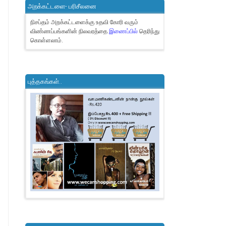
அறக்கட்டளை- பரிசீலனை
நிசப்தம் அறக்கட்டளைக்கு உதவி கோரி வரும்
விண்ணப்பங்களின் நிலவரத்தை
இணைப்பில்
தெரிந்து
கொள்ளலாம்.
புத்தகங்கள்..