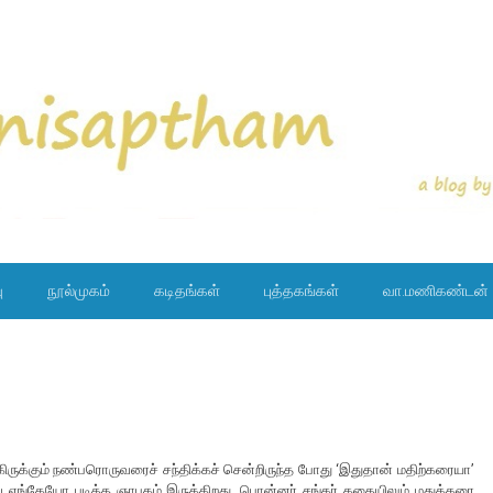
ு
நூல்முகம்
கடிதங்கள்
புத்தகங்கள்
வா.மணிகண்டன்
ிருக்கும் நண்பரொருவரைச் சந்திக்கச் சென்றிருந்த போது ‘இதுதான் மதிற்கரையா’
 எங்கேயோ படித்த ஞாபகம் இருக்கிறது. பொன்னர் சங்கர் கதையிலும் மதுக்கரை