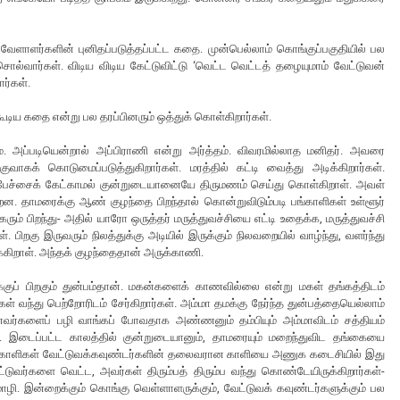
 வேளாளர்களின் புனிதப்படுத்தப்பட்ட கதை. முன்பெல்லாம் கொங்குப்பகுதியில் பல
ல்வார்கள். விடிய விடிய கேட்டுவிட்டு ‘வெட்ட வெட்டத் தழையுமாம் வேட்டுவன்
ர்கள்.
கூடிய கதை என்று பல தரப்பினரும் ஒத்துக் கொள்கிறார்கள்.
அப்படியென்றால் அப்பிராணி என்று அர்த்தம். விவரமில்லாத மனிதர். அவரை
ாகக் கொடுமைப்படுத்துகிறார்கள். மரத்தில் கட்டி வைத்து அடிக்கிறார்கள்.
்சைக் கேட்காமல் குன்றுடையானையே திருமணம் செய்து கொள்கிறாள். அவள்
ன. தாமரைக்கு ஆண் குழந்தை பிறந்தால் கொன்றுவிடும்படி பங்காளிகள் உள்ளூர்
கரும் பிறந்து- அதில் யாரோ ஒருத்தர் மருத்துவச்சியை எட்டி உதைக்க, மருத்துவச்சி
 பிறகு இருவரும் நிலத்துக்கு அடியில் இருக்கும் நிலவறையில் வாழ்ந்து, வளர்ந்து
்கிறாள். அந்தக் குழந்தைதான் அருக்காணி.
க்குப் பிறகும் துன்பம்தான். மகன்களைக் காணவில்லை என்று மகள் தங்கத்திடம்
் வந்து பெற்றோரிடம் சேர்கிறார்கள். அம்மா தமக்கு நேர்ந்த துன்பத்தையெல்லாம்
னவர்களைப் பழி வாங்கப் போவதாக அண்ணனும் தம்பியும் அம்மாவிடம் சத்தியம்
கள். இடைப்பட்ட காலத்தில் குன்றுடையானும், தாமரையும் மறைந்துவிட தங்கையை
ாக, பங்காளிகள் வேட்டுவக்கவுண்டர்களின் தலைவரான காளியை அணுக கடைசியில் இது
்டுவர்களை வெட்ட, அவர்கள் திரும்பத் திரும்ப வந்து கொண்டேயிருக்கிறார்கள்-
ொழி. இன்றைக்கும் கொங்கு வெள்ளாளருக்கும், வேட்டுவக் கவுண்டர்களுக்கும் பல