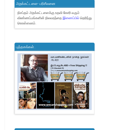
அறக்கட்டளை- பரிசீலனை
நிசப்தம் அறக்கட்டளைக்கு உதவி கோரி வரும்
விண்ணப்பங்களின் நிலவரத்தை
இணைப்பில்
தெரிந்து
கொள்ளலாம்.
புத்தகங்கள்..