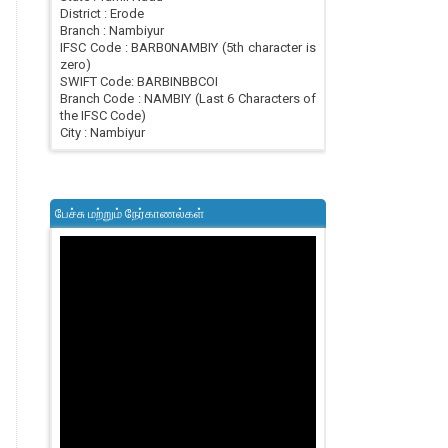
District : Erode
Branch : Nambiyur
IFSC Code : BARB0NAMBIY (5th character is
zero)
SWIFT Code: BARBINBBCOI
Branch Code : NAMBIY (Last 6 Characters of
the IFSC Code)
City : Nambiyur
பேச்சு மற்றும் நேர்காணல்கள்