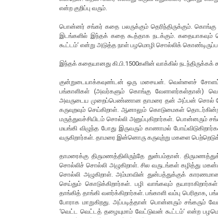
என்ற குறிப்பு வரும்.
பொன்னர் சங்கர் கதை பலருக்கும் தெரிந்திருக்கும். கொங்கு
இடங்களில் இந்தக் கதை கூத்தாக நடக்கும். கதையாகவும் சொ
கூட்டம்’ என்று அடுத்த நாள் பழமொழி சொல்லிக் கொண்டிருப்பா
இந்தக் கதையானது கி.பி.1500களின் வாக்கில் நடந்திருக்கக் 
குன்றுடையாக்கவுண்டன் ஒரு மசையன். வெள்ளைச் சோளம். 
பங்காளிகள் (அவர்களும் கொங்கு வேளாளர்கள்தான்) வெகுவ
அவருடைய முறைப்பெண்ணான தாமரை தன் அப்பன் சொல் பேச
கருவுறவும் செய்கிறாள். ஆனாலும் கொடுமைகள் தொடர்கின்ற
மருத்துவச்சியிடம் சொல்லி அனுப்புகிறார்கள். பொன்னரும் சங்
மயங்கி விழுந்த போது இருவரும் காணாமல் போய்விடுகிறார்கள்.
வருகிறார்கள். தாமரை இன்னொரு கருவுற்று மகளை பெற்றெடுக
தாமரைக்கு திருமணத்திலிருந்தே துன்பம்தான். திருமணத்து
சொல்லிச் சொல்லி அழுகிறாள். சில வருடங்கள் கழித்து மகன்கள
சொல்லி அழுகிறாள். அம்மாவின் துன்பத்துக்குக் காரணமா
செய்தும் கொடுக்கிறார்கள். பழி வாங்கவும் தயாராகிறார்
தாங்கித் தாங்கி வளர்க்கிறார்கள். பங்காளி வம்பு பெரித
போராக மாறுகிறது. அப்படித்தான் பொன்னரும் சங்கரும் வேட
‘வெட்ட வெட்டத் தழையுமாம் வேட்டுவன் கூட்டம்’ என்ற பழம