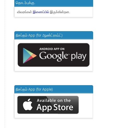
தொடர்புக்கு..
விவரங்கள்
இருக்கின்றன.
இணைப்பில்
நிசப்தம் App (for ஆண்ட்ராய்ட்)
நிசப்தம் App (for Apple)