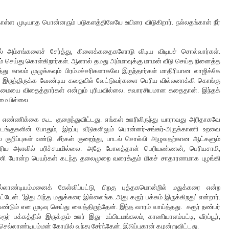
கொள்ள முடியாத பொன்னரும் படுகளத்திலேயே உயிரை விடுகிறார். நல்லதங்காள் நீர்
யல் அம்சங்களைச் சேர்த்து, கிளைக்கதைகளோடு விடிய விடியச் சொல்வார்கள்.
செய்து கொள்கிறார்கள். ஆனால் தமது அம்மாவுக்கு மாமன் வீடு செய்த நினைத்த
லம் முழுக்கவும் பிரம்மச்சரிகளாகவே இருந்தார்கள் மாதிரியான லாஜிக்கே
ே இருந்திருக்க வேண்டிய கதையில் வேட்டுவர்களை பெரிய வில்லனாக்கி கொங்கு
கைமையை விதைத்தார்கள் என்றும் புரியவில்லை. சுவாரசியமான கதைதான். இந்தக்
றுமையில்லை.
் எண்ணிக்கை கூட குறைந்துவிட்டது. எங்கள் ஊரிலிருந்து யாராவது அரிதாகவே
சடங்குகளின் போதும், இறப்பு வீடுகளிலும் பொன்னர்-சங்கர்-அருக்காணி உறவை
் குறிப்புகள் உண்டு. சீர்கள் குறைந்து, பாடல் சொல்லி அழுவதற்கான ஆட்களும்
ிய அளவில் பரிச்சயமில்லை. அதே போலத்தான் பெரியண்ணன், பெரியசாமி,
ாணி போன்ற பெயர்கள் கடந்த தலைமுறை வரைக்கும் மிகச் சாதாரணமாக புழங்கி
்டியம்மனைக் கேள்விப்பட்டு, பிறகு புத்தகமொன்றில் மதுக்கரை என்ற
்டேன். ‘இது அந்த மதுக்கரை இல்லைங்க..அது கரூர் பக்கம் இருக்கிறது’ என்றார்.
 வேண்டும் என முடிவு செய்து வைத்திருந்தேன். இந்த வாரம் வாய்த்தது. கரூர் நண்பர்
 பக்கத்தில் இருக்கும் ஊர் இது- உப்பிடமங்கலம், காணியாளம்பட்டி, வீரப்பூர்,
ல்லாண்டியம்மன் கோயில் வந்து சேர்ந்தேன். இடுப்புதான் கழன்றுவிட்டது.