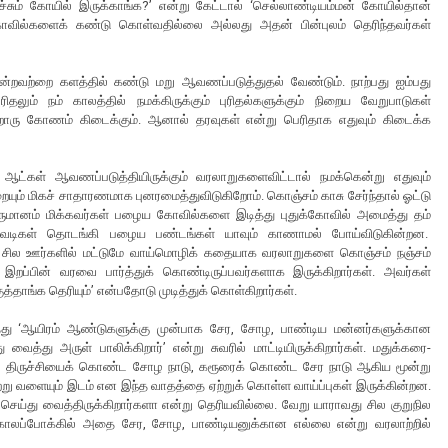
ச்சும் கோயில் இருக்காங்க?’ என்று கேட்டால் ‘செல்லாண்டியம்மன் கோயில்தான்
 கோவில்களைக் கண்டு கொள்வதில்லை அல்லது அதன் பின்புலம் தெரிந்தவர்கள்
்றவற்றை களத்தில் கண்டு மறு ஆவணப்படுத்துதல் வேண்டும். நாற்பது ஐம்பது
தலும் நம் காலத்தில் நமக்கிருக்கும் புரிதல்களுக்கும் நிறைய வேறுபாடுகள்
ரு கோணம் கிடைக்கும். ஆனால் தரவுகள் என்று பெரிதாக எதுவும் கிடைக்க
 ஆட்கள் ஆவணப்படுத்தியிருக்கும் வரலாறுகளைவிட்டால் நமக்கென்று எதுவும்
ையும் மிகச் சாதாரணமாக புனரமைத்துவிடுகிறோம். கொஞ்சம் காசு சேர்ந்தால் ஓட்டு
 வருமானம் மிக்கவர்கள் பழைய கோவில்களை இடித்து புதுக்கோவில் அமைத்து தம்
ு, சுவடிகள் தொடங்கி பழைய பண்டங்கள் யாவும் காணாமல் போய்விடுகின்றன.
ு சில ஊர்களில் மட்டுமே வாய்மொழிக் கதையாக வரலாறுகளை கொஞ்சம் நஞ்சம்
 இறப்பின் வரவை பார்த்துக் கொண்டிருப்பவர்களாக இருக்கிறார்கள். அவர்கள்
தாங்க தெரியும்’ என்பதோடு முடித்துக் கொள்கிறார்கள்.
டித்து ‘ஆயிரம் ஆண்டுகளுக்கு முன்பாக சேர, சோழ, பாண்டிய மன்னர்களுக்கான
வைத்து அருள் பாலிக்கிறார்’ என்று சுவரில் மாட்டியிருக்கிறார்கள். மதுக்கரை-
டு, திருச்சியைக் கொண்ட சோழ நாடு, கரூரைக் கொண்ட சேர நாடு ஆகிய மூன்று
ு சற்று வளையும் இடம் என இந்த வாதத்தை ஏற்றுக் கொள்ள வாய்ப்புகள் இருக்கின்றன.
 செய்து வைத்திருக்கிறார்களா என்று தெரியவில்லை. வேறு யாராவது சில குறுநில
 காலப்போக்கில் அதை சேர, சோழ, பாண்டியனுக்கான எல்லை என்று வரலாற்றில்