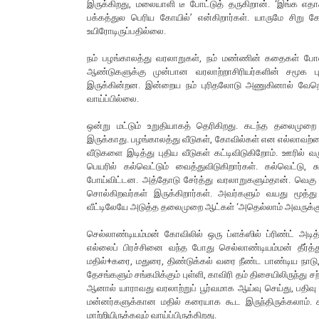
இருக்கிறது, மலையாளி டீ போட்டுத் தருகிறான். ‘இங்க எதா
பக்கத்துல பெரிய கோயில்’ என்கிறார்கள். யாருமே சிறு
உயிரோடிருப்பதில்லை.
நம் பழங்காலத்து வரலாறுகள், நம் மண்ணின் கதைகள் போன
ஆண்டுகளுக்கு முன்பான வரலாற்றாசிரியர்களின் சமூக புரி
இருக்கின்றன. இன்றைய நம் புரிதலோடு அணுகினால் வேறொ
வாய்ப்பில்லை.
ஒன்று மட்டும் உறுதியாகத் தெரிகிறது. கடந்த தலைமுறை
இருக்காது. பழங்காலத்து வீடுகள், கோவில்கள் என எல்லாவற்ற
வீடுகளை இடித்து புதிய வீடுகள் கட்டிவிடுகிறோம். ஊரில்
பெயரில் கல்வெட்டும் வைத்துவிடுகிறார்கள். கல்வெட்ட
போய்விட்டன. அத்தோடு சேர்த்து வரலாறுகளும்தான். வெக
சொல்கிறவர்கள் இருக்கிறார்கள். அவர்களும் வயது மூத்து
வீட்டிலேயே அடுத்த தலைமுறை ஆட்கள் ‘அதெல்லாம் அவருக்குத்
செல்லாண்டியம்மன் கோவிலில் ஒரு ப்ளக்ஸில் ப்ரிண்ட் அ
எல்லைப் பிரச்சினை வந்த போது செல்லாண்டியம்மன் தீர்த்து 
மதில்+கரை, மதுரை, திண்டுக்கல் வரை நீண்ட பாண்டிய நா
தேசங்களும் சங்கமிக்கும் புள்ளி, காவிரி தம் திசையிலிருந்த
ஆனால் யாராவது வரலாற்றுப் பூர்வமாக ஆய்வு செய்து, பதிவு
மன்னர்களுக்கான மதில் கரையாக கூட இருந்திருக்கலாம்.
மாற்றியிருக்கவும் வாய்ப்பிருக்கிறது.