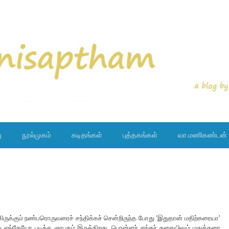
ு
நூல்முகம்
கடிதங்கள்
புத்தகங்கள்
வா.மணிகண்டன்
ிருக்கும் நண்பரொருவரைச் சந்திக்கச் சென்றிருந்த போது ‘இதுதான் மதிற்கரையா’
 எங்கேயோ படித்த ஞாபகம் இருக்கிறது. பொன்னர் சங்கர் கதையிலும் மதுக்கரை