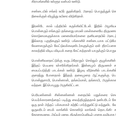
கிராமங்களில் உள்ளூர வன்மம் உண்டு.
சண்டையில் சங்கர் உயிர் துறக்கிறார். அதைப் பொறுத்துக் 
நிலைக்குள் விழுந்து உயிரை விடுகிறாள்.
இரண்டே கால் பத்தியில் சுருக்கிவிட்டேன். இதில் அழகி
பொன்னரும் சங்கரும் தங்களது மாமன் மகள்களையே திருமணம் 
கொடுமைகளுக்காக மனைவிமார்களை தனியறையில் அடைத்து கா
இல்லாத பகுதிகளும் உண்டு. பங்காளிச் சண்டையாக மட்டும
வேளாளருக்கும் வேட்டுவக்கவுண்டர்களுக்கும் ஏன் தீராப்ப
காலத்தில் விடிய விடியக் கதை கேட்கத்தான் யாருக்கும் பொ
பொன்னிவளநாட்டுக்கு வருடம்தோறும் செல்லும் குழுக்களின
இந்தப் பெயரை உச்சரிக்கிறார்கள். இன்னமும் திருமணச் 
மையப்படுத்தி பாடல்கள் உண்டு. இழவு வீடுகளில் பாடல்களில
குறைந்து போனதால் இந்தத் தலைமுறை ஆட்களுக்கு பெர
பொன்னுசாமி, பொன்னான், தங்கம்மாள், தங்காயி, அருக்க
வந்தன. இப்பொழுது அருகிவிட்டன.
பெரியண்ணன் சின்னண்ணன் கதையில் மதுக்கரை செல்லாண
பெயர்க்காரணத்தைப் படித்து வைத்திருந்ததால் நண்பரிடம் கேட
ஒரு நாள் அந்தப் பக்கமாகச் சுற்றிப் பார்த்துவிட்டு வந்துவிட
ஒருவரிடம் பைக் வாங்கிக் கொண்டு வாங்கல் தொடங்கி- கரூர்
தோகைமலை, அய்யர் மலை, திருக்காம்புலியூர் பாதை வழியாக செ