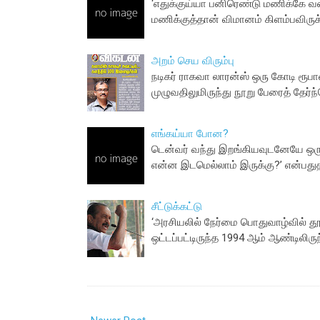
‘எதுக்குய்யா பனிரெண்டு மணிக்கே 
மணிக்குத்தான் விமானம் கிளம்பவிருக
அறம் செய விரும்பு
நடிகர் ராகவா லாரன்ஸ் ஒரு கோடி ரூபா
முழுவதிலுமிருந்து நூறு பேரைத் தேர்
எங்கய்யா போன?
டென்வர் வந்து இறங்கியவுடனேயே ஒரு ஆள
என்ன இடமெல்லாம் இருக்கு?’ என்பதுத
சீட்டுக்கட்டு
‘அரசியலில் நேர்மை பொதுவாழ்வில் தூய்
ஒட்டப்பட்டிருந்த 1994 ஆம் ஆண்டிலிர