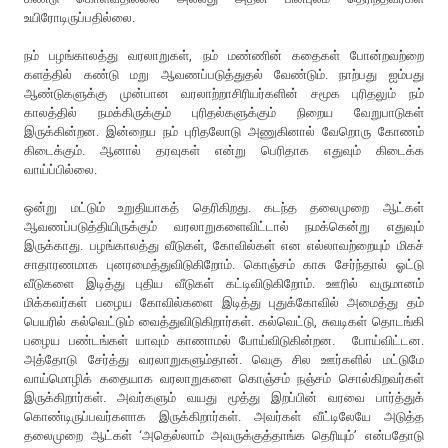
உயிரோடிருப்பதில்லை.
நம் பழங்காலத்து வரலாறுகள், நம் மண்ணின் கதைகள் போன்றவற்றை
களத்தில் கண்டு மறு ஆவணப்படுத்துதல் வேண்டும். நாற்பது ஐம்பது
ஆண்டுகளுக்கு முன்பான வரலாற்றாசிரியர்களின் சமூக புரிதலும் நம்
காலத்தில் நமக்கிருக்கும் புரிதல்களுக்கும் நிறைய வேறுபாடுகள்
இருக்கின்றன. இன்றைய நம் புரிதலோடு அணுகினால் வேறொரு கோணம்
கிடைக்கும். ஆனால் தரவுகள் என்று பெரிதாக எதுவும் கிடைக்க
வாய்ப்பில்லை.
ஒன்று மட்டும் உறுதியாகத் தெரிகிறது. கடந்த தலைமுறை ஆட்கள்
ஆவணப்படுத்தியிருக்கும் வரலாறுகளைவிட்டால் நமக்கென்று எதுவும்
இருக்காது. பழங்காலத்து வீடுகள், கோவில்கள் என எல்லாவற்றையும் மிகச்
சாதாரணமாக புனரமைத்துவிடுகிறோம். கொஞ்சம் காசு சேர்ந்தால் ஓட்டு
வீடுகளை இடித்து புதிய வீடுகள் கட்டிவிடுகிறோம். ஊரில் வருமானம்
மிக்கவர்கள் பழைய கோவில்களை இடித்து புதுக்கோவில் அமைத்து தம்
பெயரில் கல்வெட்டும் வைத்துவிடுகிறார்கள். கல்வெட்டு, சுவடிகள் தொடங்கி
பழைய பண்டங்கள் யாவும் காணாமல் போய்விடுகின்றன. போய்விட்டன.
அத்தோடு சேர்த்து வரலாறுகளும்தான். வெகு சில ஊர்களில் மட்டுமே
வாய்மொழிக் கதையாக வரலாறுகளை கொஞ்சம் நஞ்சம் சொல்கிறவர்கள்
இருக்கிறார்கள். அவர்களும் வயது மூத்து இறப்பின் வரவை பார்த்துக்
கொண்டிருப்பவர்களாக இருக்கிறார்கள். அவர்கள் வீட்டிலேயே அடுத்த
தலைமுறை ஆட்கள் ‘அதெல்லாம் அவருக்குத்தாங்க தெரியும்’ என்பதோடு