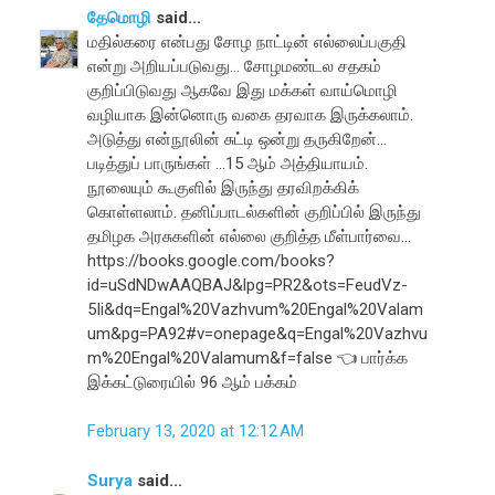
தேமொழி
said...
மதில்கரை என்பது சோழ நாட்டின் எல்லைப்பகுதி
என்று அறியப்படுவது... சோழமண்டல சதகம்
குறிப்பிடுவது ஆகவே இது மக்கள் வாய்மொழி
வழியாக இன்னொரு வகை தரவாக இருக்கலாம்.
அடுத்து என்நூலின் சுட்டி ஒன்று தருகிறேன்...
படித்துப் பாருங்கள் ...15 ஆம் அத்தியாயம்.
நூலையும் கூகுளில் இருந்து தரவிறக்கிக்
கொள்ளலாம். தனிப்பாடல்களின் குறிப்பில் இருந்து
தமிழக அரசுகளின் எல்லை குறித்த மீள்பார்வை...
https://books.google.com/books?
id=uSdNDwAAQBAJ&lpg=PR2&ots=FeudVz-
5Ii&dq=Engal%20Vazhvum%20Engal%20Valam
um&pg=PA92#v=onepage&q=Engal%20Vazhvu
m%20Engal%20Valamum&f=false 👈 பார்க்க
இக்கட்டுரையில் 96 ஆம் பக்கம்
February 13, 2020 at 12:12 AM
Surya
said...