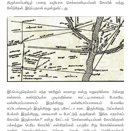
திருக்காம்புலியூர் பாதை வழியாக செல்லாண்டியம்மன் கோயில் வந்து
சேர்ந்தேன். இடுப்புதான் கழன்றுவிட்டது.
இப்பொழுதெல்லாம் எந்த ஊரிலும் வரலாறு என்று எதுவுமில்லை அல்லது
என்னால் கண்டுபிடிக்க முடிவதில்லை. கரட்டடிபாளையம் போலவே,
வள்ளியாம்பாளையம் இருக்கிறது வள்ளியாம்பாளையம் போலவே
உப்பிடமங்கலமும் இருக்கிறது. ஒரு புரோட்டா கடை இருக்கிறது, அய்யங்கார்
பேக்கரி இருக்கிறது, மலையாளி டீ போட்டுத் தருகிறான். ‘இங்க எதாச்சும்
கோயில் இருக்காங்க?’ என்று கேட்டால் ‘செல்லாண்டியம்மன் கோயில்தான்
பக்கத்துல பெரிய கோயில்’ என்கிறார்கள். யாருமே சிறு கோவில்களைக்
கண்டு கொள்வதில்லை அல்லது அதன் பின்புலம் தெரிந்தவர்கள்