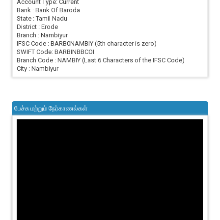
Account Type: Current
Bank : Bank Of Baroda
State : Tamil Nadu
District : Erode
Branch : Nambiyur
IFSC Code : BARB0NAMBIY (5th character is zero)
SWIFT Code: BARBINBBCOI
Branch Code : NAMBIY (Last 6 Characters of the IFSC Code)
City : Nambiyur
பேச்சு மற்றும் நேர்காணல்கள்