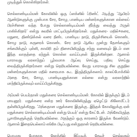
முடித்துக் கொள்கிறார்கள்.
செல்லாண்டியம்மன் கோவிலில் ஒரு ப்ளக்ஸில் ப்ரிண்ட் அடித்து ‘ஆயிரம்
ஆண்டுகளுக்கு முன்பாக சேர, சோழ, பாண்டிய மன்னர்களுக்கான எல்லைப்
பிரச்சினை வந்த போது செல்லாண்டியம்மன் தீர்த்து வைத்து அருள்
பாலிக்கிறார்’ என்று சுவரில் மாட்டியிருக்கிறார்கள். மதுக்கரை- மதில்+கரை,
மதுரை, திண்டுக்கல் வரை நீண்ட பாண்டிய நாடு, திருச்சியைக் கொண்ட
சோழ நாடு, கரூரைக் கொண்ட சேர நாடு ஆகிய மூன்று தேசங்களும்
சங்கமிக்கும் புள்ளி, காவிரி தம் திசையிலிருந்து சற்று வளையும் இடம் என
இந்த வாதத்தை ஏற்றுக் கொள்ள வாய்ப்புகள் இருக்கின்றன. ஆனால்
யாராவது வரலாற்றுப் பூர்வமாக ஆய்வு செய்து, பதிவு செய்து
வைத்திருக்கிறார்களா என்று தெரியவில்லை. வேறு யாராவது சில குறுநில
மன்னர்களுக்கான மதில் கரையாக கூட இருந்திருக்கலாம். காலப்போக்கில்
அதை சேர, சோழ, பாண்டியனுக்கான எல்லை என்று வரலாற்றில்
மாற்றியிருக்கவும் வாய்ப்பிருக்கிறது.
அம்மன் பெயர்தான் மதுக்கரை செல்லாண்டியம்மன். கோவில் இருக்கும் இடம்
மாயனூர். மதுக்கரை என்ற ஊர் கோவிலிலிருந்து ஏழெட்டு கிலோமீட்டர்
தள்ளியிருக்கிறது. ‘அங்கதான மதுக்கரை இருக்கு...இந்தக் கோவிலுக்கு ஏன்
மதுக்கரை செல்லாண்டியம்மன் என்று பெயர்’ என்று கேட்டேன். அங்கேயிருந்த
பூசாரிகளுக்குத் தெரியவில்லை. அதற்கும் ஒரு காரணம் இருக்க வேண்டும்.
ஆனால் இதையெல்லாம் எங்கே பிடிப்பது என்றுதான் தெரியவில்லை.
பொழுது போகாத நேரத்தில் இப்படித் தேடிச் செல்வதும்