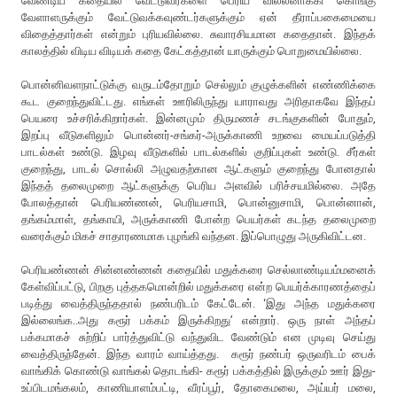
வேண்டிய கதையில் வேட்டுவர்களை பெரிய வில்லனாக்கி கொங்கு
வேளாளருக்கும் வேட்டுவக்கவுண்டர்களுக்கும் ஏன் தீராப்பகைமையை
விதைத்தார்கள் என்றும் புரியவில்லை. சுவாரசியமான கதைதான். இந்தக்
காலத்தில் விடிய விடியக் கதை கேட்கத்தான் யாருக்கும் பொறுமையில்லை.
பொன்னிவளநாட்டுக்கு வருடம்தோறும் செல்லும் குழுக்களின் எண்ணிக்கை
கூட குறைந்துவிட்டது. எங்கள் ஊரிலிருந்து யாராவது அரிதாகவே இந்தப்
பெயரை உச்சரிக்கிறார்கள். இன்னமும் திருமணச் சடங்குகளின் போதும்,
இறப்பு வீடுகளிலும் பொன்னர்-சங்கர்-அருக்காணி உறவை மையப்படுத்தி
பாடல்கள் உண்டு. இழவு வீடுகளில் பாடல்களில் குறிப்புகள் உண்டு. சீர்கள்
குறைந்து, பாடல் சொல்லி அழுவதற்கான ஆட்களும் குறைந்து போனதால்
இந்தத் தலைமுறை ஆட்களுக்கு பெரிய அளவில் பரிச்சயமில்லை. அதே
போலத்தான் பெரியண்ணன், பெரியசாமி, பொன்னுசாமி, பொன்னான்,
தங்கம்மாள், தங்காயி, அருக்காணி போன்ற பெயர்கள் கடந்த தலைமுறை
வரைக்கும் மிகச் சாதாரணமாக புழங்கி வந்தன. இப்பொழுது அருகிவிட்டன.
பெரியண்ணன் சின்னண்ணன் கதையில் மதுக்கரை செல்லாண்டியம்மனைக்
கேள்விப்பட்டு, பிறகு புத்தகமொன்றில் மதுக்கரை என்ற பெயர்க்காரணத்தைப்
படித்து வைத்திருந்ததால் நண்பரிடம் கேட்டேன். ‘இது அந்த மதுக்கரை
இல்லைங்க..அது கரூர் பக்கம் இருக்கிறது’ என்றார். ஒரு நாள் அந்தப்
பக்கமாகச் சுற்றிப் பார்த்துவிட்டு வந்துவிட வேண்டும் என முடிவு செய்து
வைத்திருந்தேன். இந்த வாரம் வாய்த்தது. கரூர் நண்பர் ஒருவரிடம் பைக்
வாங்கிக் கொண்டு வாங்கல் தொடங்கி- கரூர் பக்கத்தில் இருக்கும் ஊர் இது-
உப்பிடமங்கலம், காணியாளம்பட்டி, வீரப்பூர், தோகைமலை, அய்யர் மலை,