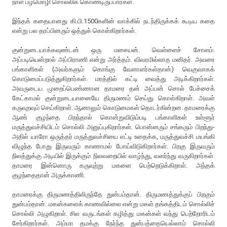
நாள் பழமொழி சொல்லிக் கொண்டிருப்பார்கள்.
இந்தக் கதையானது கி.பி.1500களின் வாக்கில் நடந்திருக்கக் கூடிய கதை
என்று பல தரப்பினரும் ஒத்துக் கொள்கிறார்கள்.
குன்றுடையாக்கவுண்டன் ஒரு மசையன். வெள்ளைச் சோளம்.
அப்படியென்றால் அப்பிராணி என்று அர்த்தம். விவரமில்லாத மனிதர். அவரை
பங்காளிகள் (அவர்களும் கொங்கு வேளாளர்கள்தான்) வெகுவாகக்
கொடுமைப்படுத்துகிறார்கள். மரத்தில் கட்டி வைத்து அடிக்கிறார்கள்.
அவருடைய முறைப்பெண்ணான தாமரை தன் அப்பன் சொல் பேச்சைக்
கேட்காமல் குன்றுடையானையே திருமணம் செய்து கொள்கிறாள். அவள்
கருவுறவும் செய்கிறாள். ஆனாலும் கொடுமைகள் தொடர்கின்றன. தாமரைக்கு
ஆண் குழந்தை பிறந்தால் கொன்றுவிடும்படி பங்காளிகள் உள்ளூர்
மருத்துவச்சியிடம் சொல்லி அனுப்புகிறார்கள். பொன்னரும் சங்கரும் பிறந்து-
அதில் யாரோ ஒருத்தர் மருத்துவச்சியை எட்டி உதைக்க, மருத்துவச்சி மயங்கி
விழுந்த போது இருவரும் காணாமல் போய்விடுகிறார்கள். பிறகு இருவரும்
நிலத்துக்கு அடியில் இருக்கும் நிலவறையில் வாழ்ந்து, வளர்ந்து வருகிறார்கள்.
தாமரை இன்னொரு கருவுற்று மகளை பெற்றெடுக்கிறாள். அந்தக்
குழந்தைதான் அருக்காணி.
தாமரைக்கு திருமணத்திலிருந்தே துன்பம்தான். திருமணத்துக்குப் பிறகும்
துன்பம்தான். மகன்களைக் காணவில்லை என்று மகள் தங்கத்திடம் சொல்லிச்
சொல்லி அழுகிறாள். சில வருடங்கள் கழித்து மகன்கள் வந்து பெற்றோரிடம்
சேர்கிறார்கள். அம்மா தமக்கு நேர்ந்த துன்பத்தையெல்லாம் சொல்லி