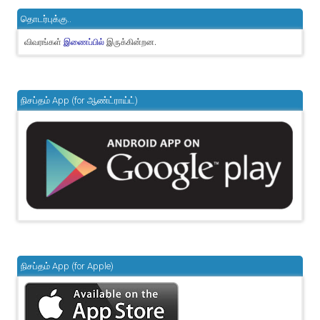
தொடர்புக்கு..
விவரங்கள்
இருக்கின்றன.
இணைப்பில்
நிசப்தம் App (for ஆண்ட்ராய்ட்)
நிசப்தம் App (for Apple)