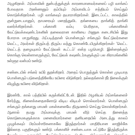
அழுகிறாள். அம்மாவின் துன்பத்துக்குக் காரணமானவர்களைப் பழி வாங்கப்
போவதாக அண்ணனும் தம்பியும் அம்மாவிடம் சத்தியம் செய்தும்
கொடுக்கிறார்கள். பழி வாங்கவும் தயாராகிறார்கள். இடைப்பட்ட காலத்தில்
குன்றுடையானும், தாமரையும் மறைந்துவிட தங்கையை தாங்கித் தாங்கி
வளர்க்கிறார்கள். பங்காளி வம்பு பெரிதாக, பங்காளிகள்
வேட்டுவக்கவுண்டர்களின் தலைவரான காளியை அணுக கடைசியில் இது
போராக மாறுகிறது. அப்படித்தான் பொன்னரும் சங்கரும் வேட்டுவர்களை
வெட்ட, அவர்கள் திரும்பத் திரும்ப வந்து கொண்டேயிருக்கிறார்கள்- ‘வெட்ட
வெட்டத் தழையுமாம் வேட்டுவன் கூட்டம்’ என்ற பழமொழி. இன்றைக்கும்
கொங்கு வெள்ளாளருக்கும், வேட்டுவக் கவுண்டர்களுக்கும் பல கிராமங்களில்
உள்ளூர வன்மம் உண்டு.
சண்டையில் சங்கர் உயிர் துறக்கிறார். அதைப் பொறுத்துக் கொள்ள முடியாத
பொன்னரும் படுகளத்திலேயே உயிரை விடுகிறார். நல்லதங்காள் நீர் நிலைக்குள்
விழுந்து உயிரை விடுகிறாள்.
இரண்டே கால் பத்தியில் சுருக்கிவிட்டேன். இதில் அழகியல் அம்சங்களைச்
சேர்த்து, கிளைக்கதைகளோடு விடிய விடியச் சொல்வார்கள். பொன்னரும்
சங்கரும் தங்களது மாமன் மகள்களையே திருமணம் செய்து கொள்கிறார்கள்.
ஆனால் தமது அம்மாவுக்கு மாமன் வீடு செய்த நினைத்த
கொடுமைகளுக்காக மனைவிமார்களை தனியறையில் அடைத்து காலம்
முழுக்கவும் பிரம்மச்சரிகளாகவே இருந்தார்கள் மாதிரியான லாஜிக்கே
இல்லாத பகுதிகளும் உண்டு. பங்காளிச் சண்டையாக மட்டுமே இருந்திருக்க