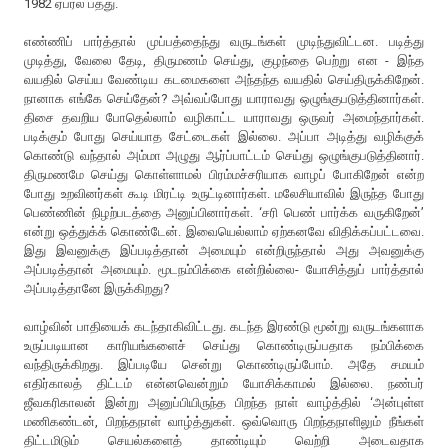
1982 ஏப்ரல் பத்து.
எண்ணிப் பார்த்தால் முப்பத்தைந்து வருடங்கள் முடிந்துவிட்டன. படித்து
முடித்து, வேலை தேடி, திருமணம் செய்து, குழந்தை பெற்று என - இந்த
வயதில் செய்ய வேண்டிய கடமைகளை அந்தந்த வயதில் செய்திருக்கிறேன்.
நானாக எங்கே செய்தேன்? அவ்வப்போது யாராவது ஒழுங்குபடுத்தினார்கள்.
திசை தவறிய போதெல்லாம் வழிகாட்ட யாராவது ஒருவர் அமைந்தார்கள்.
படிக்கும் போது செய்யாத சேட்டைகள் இல்லை. அப்பா அடித்து வழிக்குக்
கொண்டு வந்தால் அம்மா அழுது ஆர்ப்பாட்டம் செய்து ஒழுங்குபடுத்தினார்.
திருமணமே செய்து கொள்ளாமல் பிரம்மச்சரியாக வாழப் போகிறேன் என்ற
போது உறவினர்கள் கூடி மிரட்டி உருட்டினார்கள். மலேசியாவில் இருந்த போது
பெண்ணின் நிழற்படத்தை அனுப்பினார்கள். ‘சரி பெண் பார்க்க வருகிறேன்’
என்று ஒத்துக்க் கொண்டேன். இவையெல்லாம் ஏற்கனவே விதிக்கப்பட்டவை.
இது இவனுக்கு இப்படித்தான் அமையும் என்றிருந்தால் அது அவனுக்கு
அப்படித்தான் அமையும். மூடநம்பிக்கை என்றில்லை- யோசித்துப் பார்த்தால்
அப்படித்தானே இருக்கிறது?
வாழ்வின் பாதியைக் கடந்தாகிவிட்டது. கடந்த இரண்டு மூன்று வருடங்களாக
உருப்படியான காரியங்களைச் செய்து கொண்டிருப்பதாக நம்பிக்கை
வந்திருக்கிறது. இப்படியே சென்று கொண்டிருப்போம். அதே சமயம்
எதிர்காலத் திட்டம் என்னவென்றும் யோசிக்காமல் இல்லை. நண்பர்
ஜீவகரிகாலன் இன்று அனுப்பியிருந்த பிறந்த நாள் வாழ்த்தில் ‘அன்புள்ள
மணிகண்டன், பிறந்தநாள் வாழ்த்துகள். ஒவ்வொரு பிறந்தநாளிலும் நீங்கள்
திட்டமிடும் செயல்களைத் தாண்டியும் வெற்றி அடைவதாக