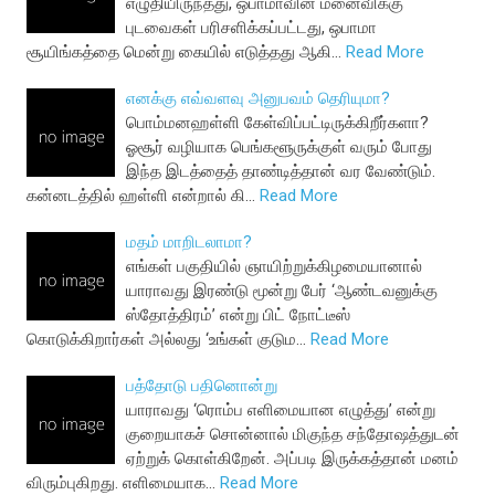
எழுதியிருந்தது, ஒபாமாவின் மனைவிக்கு
புடவைகள் பரிசளிக்கப்பட்டது, ஒபாமா
சூயிங்கத்தை மென்று கையில் எடுத்தது ஆகி…
Read More
எனக்கு எவ்வளவு அனுபவம் தெரியுமா?
பொம்மனஹள்ளி கேள்விப்பட்டிருக்கிறீர்களா?
ஓசூர் வழியாக பெங்களூருக்குள் வரும் போது
இந்த இடத்தைத் தாண்டித்தான் வர வேண்டும்.
கன்னடத்தில் ஹள்ளி என்றால் கி…
Read More
மதம் மாறிடலாமா?
எங்கள் பகுதியில் ஞாயிற்றுக்கிழமையானால்
யாராவது இரண்டு மூன்று பேர் ‘ஆண்டவனுக்கு
ஸ்தோத்திரம்’ என்று பிட் நோட்டீஸ்
கொடுக்கிறார்கள் அல்லது ‘உங்கள் குடும…
Read More
பத்தோடு பதினொன்று
யாராவது ‘ரொம்ப எளிமையான எழுத்து’ என்று
குறையாகச் சொன்னால் மிகுந்த சந்தோஷத்துடன்
ஏற்றுக் கொள்கிறேன். அப்படி இருக்கத்தான் மனம்
விரும்புகிறது. எளிமையாக…
Read More