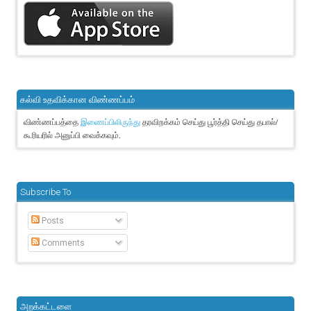
கல்வி உதவிக்கான விண்ணப்பம்
விண்ணப்பத்தை
தரவிறக்கம் செய்து பூர்த்தி செய்து தபால்/
இணைப்பிலிருந்து
கூரியரில் அனுப்பி வைக்கவும்.
Subscribe To
Posts
Comments
அறக்கட்டளை