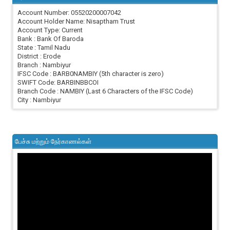
Account Number: 05520200007042
Account Holder Name: Nisaptham Trust
Account Type: Current
Bank : Bank Of Baroda
State : Tamil Nadu
District : Erode
Branch : Nambiyur
IFSC Code : BARB0NAMBIY (5th character is zero)
SWIFT Code: BARBINBBCOI
Branch Code : NAMBIY (Last 6 Characters of the IFSC Code)
City : Nambiyur
பேச்சு மற்றும் நேர்காணல்கள்