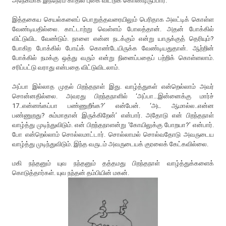
அநேகமாக இந்நேரம் காதில் புகை விட்டுக் கொண்டிருப்பார்.
இத்தகைய செயல்களைப் பொறுத்தவரையிலும் பெரிதாக அலட்டிக் கொள்ள
வேண்டியதில்லை. காட்டாற்று வெள்ளம் போலத்தான். அதன் போக்கில்
விட்டுவிட வேண்டும். நாளை என்ன நடக்கும் என்று யாருக்குத் தெரியும்?
போகிற போக்கில் போய்க் கொண்டேயிருக்க வேண்டியதுதான். ஆற்றின்
போக்கில் நமக்கு ஒத்து வரும் என்று நினைப்பதைப் பற்றிக் கொள்ளலாம்.
சரிப்பட்டு வராது என்பதை விட்டுவிடலாம்.
அப்பா இல்லாத முதல் பிறந்தநாள் இது. வாழ்த்துகள் என்றெல்லாம் அவர்
சொன்னதில்லை. அவரது பிறந்தநாளில் ‘அப்பா...இன்னைக்கு மார்ச்
17..என்னங்கப்பா பண்ணுறீங்க?’ என்பேன். ‘அட ஆமால்ல..என்ன
பண்ணுறது? சும்மாதான் இருக்கிறேன்’ என்பார். அதோடு என் பிறந்தநாள்
வாழ்த்து முடிந்துவிடும். என் பிறந்தநாளன்று ‘கோயிலுக்கு போறயா?’ என்பார்.
போ என்றெல்லாம் சொல்லமாட்டார். சொல்லாமல் சொல்வதோடு அவருடைய
வாழ்த்து முடிந்துவிடும். இந்த வருடம் அவருடையக் குரலைக் கேட்கவில்லை.
மகி நந்தனும் யுவ நந்தனும் தத்தமது பிறந்தநாள் வாழ்த்துக்களைக்
கொடுத்தார்கள். யுவ நந்தன் தம்பியின் மகன்.