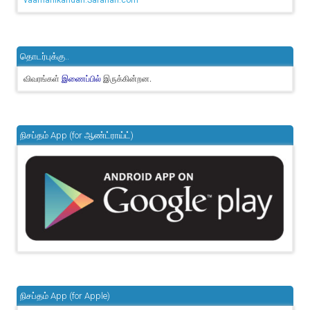
vaamanikandan.Sarahah.com
தொடர்புக்கு..
விவரங்கள்
இருக்கின்றன.
இணைப்பில்
நிசப்தம் App (for ஆண்ட்ராய்ட்)
நிசப்தம் App (for Apple)