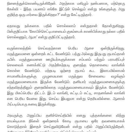
நினைத்துக்கொண்டிருக்கிறேன். அதற்காக மகிழும் நண்பனாக, மற்றொரு
கேள்வி - இந்த பயணம் எங்கே இட்டுச் செல்லும் என்று உங்களுக்கு அது
குறித்த ஒரு பார்வை இருக்கிறதா?’ என்று கேட்டிருந்தார்.
ஏதாவது நக்கலாக பதில் சொல்லலாம் என்றுதான் தோன்றுகிறது.
பின்குறிப்பாக ‘கோபிச்செட்டிபாளையம் குசும்பைக் காண்பிக்காது நல்லா பதில்
சொல்லணும், ஆமா’ என்று குறிப்பிட்டிருந்தார்.
வருங்காலத்தில் செய்வதற்கான பெரிய ஆசை ஒன்றிருக்கிறது.
மருத்துவமனை ஒன்றைக் கட்ட வேண்டும். பத்து அல்லது இருபது ரூபாய்தான்
ஃபீஸ். மருத்துவமனை ஊழியர்களுக்கான சம்பளம் மற்றும் பராமரிப்புச்
செலவைக் கணக்கிட்டு அதற்கேற்றபடி குறைந்த தொகையை வாங்கிக்
கொள்ள வேண்டும். மற்றபடி ஒற்றை ரூபாய் கூட இலாபமில்லாமல்
சாமானியர்களுக்கு முழுமையான மருத்துவ சேவையை வழங்கும்
மருத்துவமனையாக இருக்க வேண்டும். தனியார் மருத்துவமனைகளுக்கு
எந்தவிதத்திலும் குறைவில்லாத மருத்துவமனையாகவும் இருக்க வேண்டும்.
இது மிகப்பெரிய திட்டம். இடம் வாங்கி, கட்டிடம் கட்டி, சாதனங்கள் வாங்கி
என பெரிய வேலை இது. செய்ய இயலுமா என்று தெரியவில்லை. ஆனால்
அப்படியொரு கனவு இருக்கிறது.
அவருக்கு அனுப்பிய தனிச்செய்தியில் எனது புத்தகங்களை விற்று
ராயல்டியாக நீங்கள் ஒன்றரைக் கோடி ரூபாயை ஒரே தவணையாகக்
கொடுத்தால் இதைச் செய்துவிடுவேன் என்று பதில் அனுப்பியிருந்தேன்.