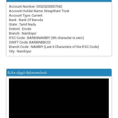
Account Number: 05520200007042
Account Holder Name: Nisaptham Trust
Account Type: Current
Bank : Bank Of Baroda
State : Tamil Nadu
District : Erode
Branch : Nambiyur
IFSC Code : BARB0NAMBIY (5th character is zero)
SWIFT Code: BARBINBBCOI
Branch Code : NAMBIY (Last 6 Characters of the IFSC Code)
City : Nambiyur
பேச்சு மற்றும் நேர்காணல்கள்