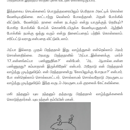
அநேகமாக இந்நேரம் காதில் புகை விட்டுக் கொண்டிருப்பார்.
இத்தகைய செயல்களைப் பொறுத்தவரையிலும் பெரிதாக அலட்டிக் கொள்ள
வேண்டியதில்லை. காட்டாற்று வெள்ளம் போலத்தான். அதன் போக்கில்
விட்டுவிட வேண்டும். நாளை என்ன நடக்கும் என்று யாருக்குத் தெரியும்?
போகிற போக்கில் போய்க் கொண்டேயிருக்க வேண்டியதுதான். ஆற்றின்
போக்கில் நமக்கு ஒத்து வரும் என்று நினைப்பதைப் பற்றிக் கொள்ளலாம்.
சரிப்பட்டு வராது என்பதை விட்டுவிடலாம்.
அப்பா இல்லாத முதல் பிறந்தநாள் இது. வாழ்த்துகள் என்றெல்லாம் அவர்
சொன்னதில்லை. அவரது பிறந்தநாளில் ‘அப்பா...இன்னைக்கு மார்ச்
17..என்னங்கப்பா பண்ணுறீங்க?’ என்பேன். ‘அட ஆமால்ல..என்ன
பண்ணுறது? சும்மாதான் இருக்கிறேன்’ என்பார். அதோடு என் பிறந்தநாள்
வாழ்த்து முடிந்துவிடும். என் பிறந்தநாளன்று ‘கோயிலுக்கு போறயா?’ என்பார்.
போ என்றெல்லாம் சொல்லமாட்டார். சொல்லாமல் சொல்வதோடு அவருடைய
வாழ்த்து முடிந்துவிடும். இந்த வருடம் அவருடையக் குரலைக் கேட்கவில்லை.
மகி நந்தனும் யுவ நந்தனும் தத்தமது பிறந்தநாள் வாழ்த்துக்களைக்
கொடுத்தார்கள். யுவ நந்தன் தம்பியின் மகன்.