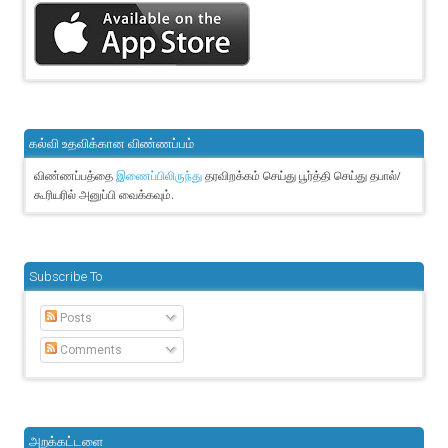
கல்வி உதவிக்கான விண்ணப்பம்
விண்ணப்பத்தை
தரவிறக்கம் செய்து பூர்த்தி செய்து தபால்/
இணைப்பிலிருந்து
கூரியரில் அனுப்பி வைக்கவும்.
Subscribe To
Posts
Comments
அறக்கட்டளை