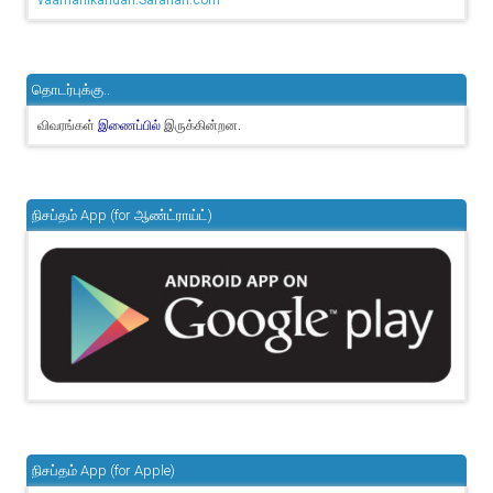
vaamanikandan.Sarahah.com
தொடர்புக்கு..
விவரங்கள்
இருக்கின்றன.
இணைப்பில்
நிசப்தம் App (for ஆண்ட்ராய்ட்)
நிசப்தம் App (for Apple)