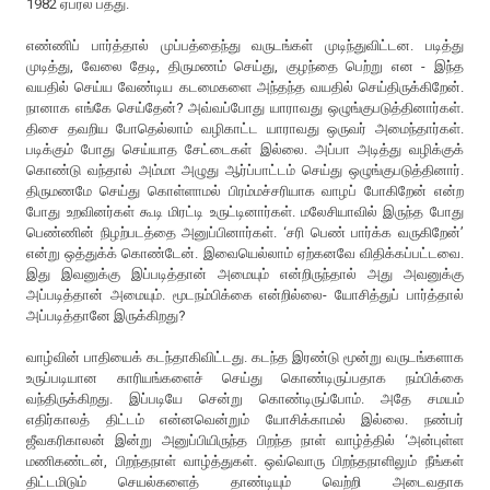
1982 ஏப்ரல் பத்து.
எண்ணிப் பார்த்தால் முப்பத்தைந்து வருடங்கள் முடிந்துவிட்டன. படித்து
முடித்து, வேலை தேடி, திருமணம் செய்து, குழந்தை பெற்று என - இந்த
வயதில் செய்ய வேண்டிய கடமைகளை அந்தந்த வயதில் செய்திருக்கிறேன்.
நானாக எங்கே செய்தேன்? அவ்வப்போது யாராவது ஒழுங்குபடுத்தினார்கள்.
திசை தவறிய போதெல்லாம் வழிகாட்ட யாராவது ஒருவர் அமைந்தார்கள்.
படிக்கும் போது செய்யாத சேட்டைகள் இல்லை. அப்பா அடித்து வழிக்குக்
கொண்டு வந்தால் அம்மா அழுது ஆர்ப்பாட்டம் செய்து ஒழுங்குபடுத்தினார்.
திருமணமே செய்து கொள்ளாமல் பிரம்மச்சரியாக வாழப் போகிறேன் என்ற
போது உறவினர்கள் கூடி மிரட்டி உருட்டினார்கள். மலேசியாவில் இருந்த போது
பெண்ணின் நிழற்படத்தை அனுப்பினார்கள். ‘சரி பெண் பார்க்க வருகிறேன்’
என்று ஒத்துக்க் கொண்டேன். இவையெல்லாம் ஏற்கனவே விதிக்கப்பட்டவை.
இது இவனுக்கு இப்படித்தான் அமையும் என்றிருந்தால் அது அவனுக்கு
அப்படித்தான் அமையும். மூடநம்பிக்கை என்றில்லை- யோசித்துப் பார்த்தால்
அப்படித்தானே இருக்கிறது?
வாழ்வின் பாதியைக் கடந்தாகிவிட்டது. கடந்த இரண்டு மூன்று வருடங்களாக
உருப்படியான காரியங்களைச் செய்து கொண்டிருப்பதாக நம்பிக்கை
வந்திருக்கிறது. இப்படியே சென்று கொண்டிருப்போம். அதே சமயம்
எதிர்காலத் திட்டம் என்னவென்றும் யோசிக்காமல் இல்லை. நண்பர்
ஜீவகரிகாலன் இன்று அனுப்பியிருந்த பிறந்த நாள் வாழ்த்தில் ‘அன்புள்ள
மணிகண்டன், பிறந்தநாள் வாழ்த்துகள். ஒவ்வொரு பிறந்தநாளிலும் நீங்கள்
திட்டமிடும் செயல்களைத் தாண்டியும் வெற்றி அடைவதாக