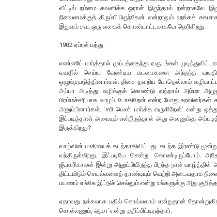
வீட்டில் நம்மை கவனிக்க ஓராள் இருந்தால் நன்றாகவே 
நிலைமைக்குத் திரும்பியிருந்தேன் என்றாலும் உறங்கச் சுகம
இதுவும் கூட ஒரு வகைக் கொண்டாட்டமாகவே தெரிகிறது.
1982 ஏப்ரல் பத்து.
எண்ணிப் பார்த்தால் முப்பத்தைந்து வருடங்கள் முடிந்துவிட்
வயதில் செய்ய வேண்டிய கடமைகளை அந்தந்த வயதில்
ஒழுங்குபடுத்தினார்கள். திசை தவறிய போதெல்லாம் வழிகாட்
அப்பா அடித்து வழிக்குக் கொண்டு வந்தால் அம்மா அழுத
பிரம்மச்சரியாக வாழப் போகிறேன் என்ற போது உறவினர்கள் கூ
அனுப்பினார்கள். ‘சரி பெண் பார்க்க வருகிறேன்’ என்று 
இப்படித்தான் அமையும் என்றிருந்தால் அது அவனுக்கு அப்படித
இருக்கிறது?
வாழ்வின் பாதியைக் கடந்தாகிவிட்டது. கடந்த இரண்டு மூன்
வந்திருக்கிறது. இப்படியே சென்று கொண்டிருப்போம். அ
ஜீவகரிகாலன் இன்று அனுப்பியிருந்த பிறந்த நாள் வாழ்த்தில் 
திட்டமிடும் செயல்களைத் தாண்டியும் வெற்றி அடைவதாக நின
பயணம் எங்கே இட்டுச் செல்லும் என்று உங்களுக்கு அது குறித்த
ஏதாவது நக்கலாக பதில் சொல்லலாம் என்றுதான் தோன்றுகிறது.
சொல்லணும், ஆமா’ என்று குறிப்பிட்டிருந்தார்.