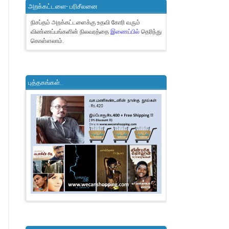
அறக்கட்டளை- பரிசீலனை
நிசப்தம் அறக்கட்டளைக்கு உதவி கோரி வரும்
விண்ணப்பங்களின் நிலவரத்தை
இணைப்பில்
தெரிந்து
கொள்ளலாம்.
புத்தகங்கள்..