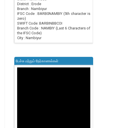
District : Erode
Branch : Nambiyur
IFSC Code : BARB0NAMBIY (5th character is
zero)
SWIFT Code: BARBINBBCOI
Branch Code : NAMBIY (Last 6 Characters of
the IFSC Code)
City : Nambiyur
பேச்சு மற்றும் நேர்காணல்கள்