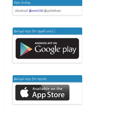
தொடர்புக்கு..
விவரங்கள்
இருக்கின்றன.
இணைப்பில்
நிசப்தம் App (for ஆண்ட்ராய்ட்)
நிசப்தம் App (for Apple)