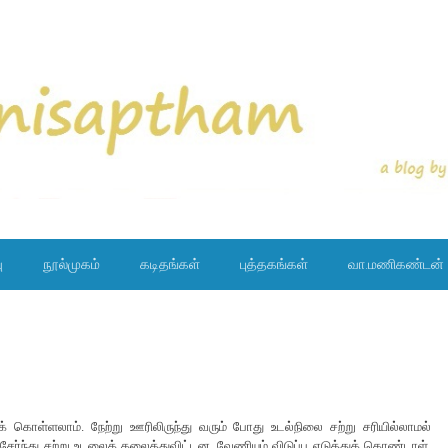
ு
நூல்முகம்
கடிதங்கள்
புத்தகங்கள்
வா.மணிகண்டன்
ுக் கொள்ளலாம். நேற்று ஊரிலிருந்து வரும் போது உடல்நிலை சற்று சரியில்லாமல்
ேர்ந்து சற்று உடலைக் கலைத்துவிட்டன. வேணியும் விடுப்பு எடுத்துக் கொண்டாள்.