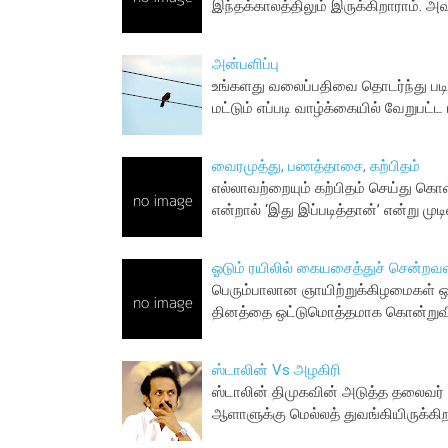
இந்தக்காலத்திலும் இருக்கிறாராம். அ
அன்பளிப்பு
உங்களது வலைப்பதிவை தொடர்ந்து படித
மட்டும் எப்படி வாழ்க்கையில் வேறுபட்
வைரமுத்து, பணத்தாசை, கற்பிதம்
எல்லாவற்றையும் கற்பிதம் செய்து க
என்றால் ‘இது இப்படித்தான்’ என்று மு
ஓடும் ரயிலில் கையசைத்துச் சென்றவள
பெரும்பாலான ஞாயிற்றுக்கிழமைகள் ஒ
தினத்தை ஒட்டுமொத்தமாக கொன்றுவிட
ஸ்டாலின் Vs அழகிரி
ஸ்டாலின் திமுகவின் அடுத்த தலைவர் ஆ
ஆளாளுக்கு மெல்லத் துவங்கியிருக்கிற