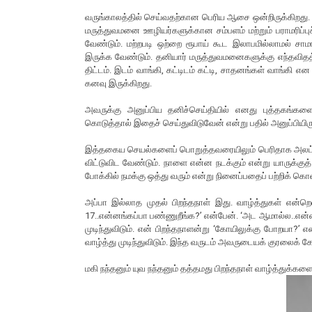
வருங்காலத்தில் செய்வதற்கான பெரிய ஆசை ஒன்றிருக்கிறது. 
மருத்துவமனை ஊழியர்களுக்கான சம்பளம் மற்றும் பராமரிப
வேண்டும். மற்றபடி ஒற்றை ரூபாய் கூட இலாபமில்லாமல் 
இருக்க வேண்டும். தனியார் மருத்துவமனைகளுக்கு எந்தவிதத
திட்டம். இடம் வாங்கி, கட்டிடம் கட்டி, சாதனங்கள் வாங்
கனவு இருக்கிறது.
அவருக்கு அனுப்பிய தனிச்செய்தியில் எனது புத்தகங்
கொடுத்தால் இதைச் செய்துவிடுவேன் என்று பதில் அனுப்பியிரு
இத்தகைய செயல்களைப் பொறுத்தவரையிலும் பெரிதாக அலட்டி
விட்டுவிட வேண்டும். நாளை என்ன நடக்கும் என்று யாருக்கு
போக்கில் நமக்கு ஒத்து வரும் என்று நினைப்பதைப் பற்றிக் கொள
அப்பா இல்லாத முதல் பிறந்தநாள் இது. வாழ்த்துகள் என்றெ
17..என்னங்கப்பா பண்ணுறீங்க?’ என்பேன். ‘அட ஆமால்ல..என்ன
முடிந்துவிடும். என் பிறந்தநாளன்று ‘கோயிலுக்கு போறயா
வாழ்த்து முடிந்துவிடும். இந்த வருடம் அவருடையக் குரலைக் க
மகி நந்தனும் யுவ நந்தனும் தத்தமது பிறந்தநாள் வாழ்த்துக்கள