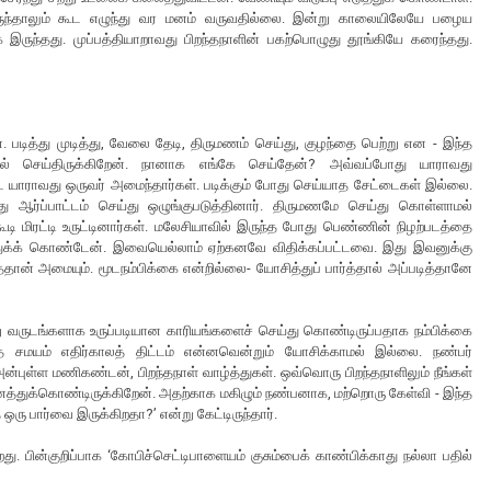
இருந்தாலும் கூட எழுந்து வர மனம் வருவதில்லை. இன்று காலையிலேயே பழைய
ாக இருந்தது. முப்பத்தியாறாவது பிறந்தநாளின் பகற்பொழுது தூங்கியே கரைந்தது.
டன. படித்து முடித்து, வேலை தேடி, திருமணம் செய்து, குழந்தை பெற்று என - இந்த
 செய்திருக்கிறேன். நானாக எங்கே செய்தேன்? அவ்வப்போது யாராவது
ட யாராவது ஒருவர் அமைந்தார்கள். படிக்கும் போது செய்யாத சேட்டைகள் இல்லை.
ு ஆர்ப்பாட்டம் செய்து ஒழுங்குபடுத்தினார். திருமணமே செய்து கொள்ளாமல்
டி மிரட்டி உருட்டினார்கள். மலேசியாவில் இருந்த போது பெண்ணின் நிழற்படத்தை
ஒத்துக்க் கொண்டேன். இவையெல்லாம் ஏற்கனவே விதிக்கப்பட்டவை. இது இவனுக்கு
்தான் அமையும். மூடநம்பிக்கை என்றில்லை- யோசித்துப் பார்த்தால் அப்படித்தானே
று வருடங்களாக உருப்படியான காரியங்களைச் செய்து கொண்டிருப்பதாக நம்பிக்கை
தே சமயம் எதிர்காலத் திட்டம் என்னவென்றும் யோசிக்காமல் இல்லை. நண்பர்
‘அன்புள்ள மணிகண்டன், பிறந்தநாள் வாழ்த்துகள். ஒவ்வொரு பிறந்தநாளிலும் நீங்கள்
ைத்துக்கொண்டிருக்கிறேன். அதற்காக மகிழும் நண்பனாக, மற்றொரு கேள்வி - இந்த
 ஒரு பார்வை இருக்கிறதா?’ என்று கேட்டிருந்தார்.
 பின்குறிப்பாக ‘கோபிச்செட்டிபாளையம் குசும்பைக் காண்பிக்காது நல்லா பதில்