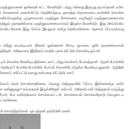
மருத்துவமனை ஒன்றைக் கட்ட வேண்டும். பத்து அல்லது இருபது ரூபாய்தான் ஃபீஸ்.
்புச் செலவைக் கணக்கிட்டு அதற்கேற்றபடி குறைந்த தொகையை வாங்கிக் கொள்ள
சாமானியர்களுக்கு முழுமையான மருத்துவ சேவையை வழங்கும் மருத்துவமனையாக
்திலும் குறைவில்லாத மருத்துவமனையாகவும் இருக்க வேண்டும். இது மிகப்பெரிய
கி என பெரிய வேலை இது. செய்ய இயலுமா என்று தெரியவில்லை. ஆனால் அப்படியொரு
களை விற்று ராயல்டியாக நீங்கள் ஒன்றரைக் கோடி ரூபாயை ஒரே தவணையாகக்
ந்தேன். அநேகமாக இந்நேரம் காதில் புகை விட்டுக் கொண்டிருப்பார்.
க் கொள்ள வேண்டியதில்லை. காட்டாற்று வெள்ளம் போலத்தான். அதன் போக்கில்
த் தெரியும்? போகிற போக்கில் போய்க் கொண்டேயிருக்க வேண்டியதுதான். ஆற்றின்
்ளலாம். சரிப்பட்டு வராது என்பதை விட்டுவிடலாம்.
ல்லாம் அவர் சொன்னதில்லை. அவரது பிறந்தநாளில் ‘அப்பா...இன்னைக்கு மார்ச்
 பண்ணுறது? சும்மாதான் இருக்கிறேன்’ என்பார். அதோடு என் பிறந்தநாள் வாழ்த்து
?’ என்பார். போ என்றெல்லாம் சொல்லமாட்டார். சொல்லாமல் சொல்வதோடு அவருடைய
ேட்கவில்லை.
ைக் கொடுத்தார்கள். யுவ நந்தன் தம்பியின் மகன்.