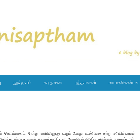
ு
நூல்முகம்
கடிதங்கள்
புத்தகங்கள்
வா.மணிகண்டன்
ுக் கொள்ளலாம். நேற்று ஊரிலிருந்து வரும் போது உடல்நிலை சற்று சரியில்லாமல்
ேர்ந்து சற்று உடலைக் கலைத்துவிட்டன. வேணியும் விடுப்பு எடுத்துக் கொண்டாள்.