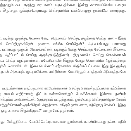
இருந்தாலும் கூட எழுந்து வர மனம் வருவதில்லை. இன்று காலையிலேயே பழைய
ாக இருந்தது. முப்பத்தியாறாவது பிறந்தநாளின் பகற்பொழுது தூங்கியே கரைந்தது.
டன. படித்து முடித்து, வேலை தேடி, திருமணம் செய்து, குழந்தை பெற்று என - இந்த
 செய்திருக்கிறேன். நானாக எங்கே செய்தேன்? அவ்வப்போது யாராவது
ட யாராவது ஒருவர் அமைந்தார்கள். படிக்கும் போது செய்யாத சேட்டைகள் இல்லை.
ு ஆர்ப்பாட்டம் செய்து ஒழுங்குபடுத்தினார். திருமணமே செய்து கொள்ளாமல்
டி மிரட்டி உருட்டினார்கள். மலேசியாவில் இருந்த போது பெண்ணின் நிழற்படத்தை
ஒத்துக்க் கொண்டேன். இவையெல்லாம் ஏற்கனவே விதிக்கப்பட்டவை. இது இவனுக்கு
்தான் அமையும். மூடநம்பிக்கை என்றில்லை- யோசித்துப் பார்த்தால் அப்படித்தானே
று வருடங்களாக உருப்படியான காரியங்களைச் செய்து கொண்டிருப்பதாக நம்பிக்கை
தே சமயம் எதிர்காலத் திட்டம் என்னவென்றும் யோசிக்காமல் இல்லை. நண்பர்
‘அன்புள்ள மணிகண்டன், பிறந்தநாள் வாழ்த்துகள். ஒவ்வொரு பிறந்தநாளிலும் நீங்கள்
ைத்துக்கொண்டிருக்கிறேன். அதற்காக மகிழும் நண்பனாக, மற்றொரு கேள்வி - இந்த
 ஒரு பார்வை இருக்கிறதா?’ என்று கேட்டிருந்தார்.
 பின்குறிப்பாக ‘கோபிச்செட்டிபாளையம் குசும்பைக் காண்பிக்காது நல்லா பதில்