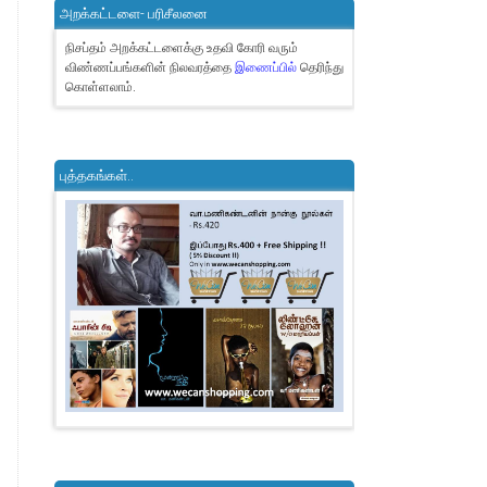
அறக்கட்டளை- பரிசீலனை
நிசப்தம் அறக்கட்டளைக்கு உதவி கோரி வரும்
விண்ணப்பங்களின் நிலவரத்தை
இணைப்பில்
தெரிந்து
கொள்ளலாம்.
புத்தகங்கள்..