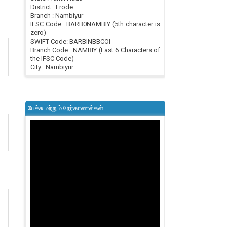
District : Erode
Branch : Nambiyur
IFSC Code : BARB0NAMBIY (5th character is
zero)
SWIFT Code: BARBINBBCOI
Branch Code : NAMBIY (Last 6 Characters of
the IFSC Code)
City : Nambiyur
பேச்சு மற்றும் நேர்காணல்கள்