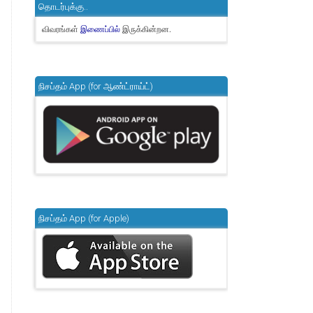
தொடர்புக்கு..
விவரங்கள்
இருக்கின்றன.
இணைப்பில்
நிசப்தம் App (for ஆண்ட்ராய்ட்)
நிசப்தம் App (for Apple)