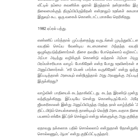
வீட்டில் நம்மை கவனிக்க ஓராள் இருந்தால் நன்றாகவே 
நிலைமைக்குத் திரும்பியிருந்தேன் என்றாலும் உறங்கச் சுகம
இதுவும் கூட ஒரு வகைக் கொண்டாட்டமாகவே தெரிகிறது.
1982 ஏப்ரல் பத்து.
எண்ணிப் பார்த்தால் முப்பத்தைந்து வருடங்கள் முடிந்துவிட்
வயதில் செய்ய வேண்டிய கடமைகளை அந்தந்த வயதில்
ஒழுங்குபடுத்தினார்கள். திசை தவறிய போதெல்லாம் வழிகாட்
அப்பா அடித்து வழிக்குக் கொண்டு வந்தால் அம்மா அழுத
பிரம்மச்சரியாக வாழப் போகிறேன் என்ற போது உறவினர்கள் கூ
அனுப்பினார்கள். ‘சரி பெண் பார்க்க வருகிறேன்’ என்று 
இப்படித்தான் அமையும் என்றிருந்தால் அது அவனுக்கு அப்படித
இருக்கிறது?
வாழ்வின் பாதியைக் கடந்தாகிவிட்டது. கடந்த இரண்டு மூன்
வந்திருக்கிறது. இப்படியே சென்று கொண்டிருப்போம். அ
ஜீவகரிகாலன் இன்று அனுப்பியிருந்த பிறந்த நாள் வாழ்த்தில் 
திட்டமிடும் செயல்களைத் தாண்டியும் வெற்றி அடைவதாக நின
பயணம் எங்கே இட்டுச் செல்லும் என்று உங்களுக்கு அது குறித்த
ஏதாவது நக்கலாக பதில் சொல்லலாம் என்றுதான் தோன்றுகிறது.
சொல்லணும், ஆமா’ என்று குறிப்பிட்டிருந்தார்.