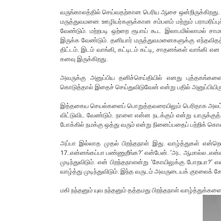
வருங்காலத்தில் செய்வதற்கான பெரிய ஆசை ஒன்றிருக்கிறது. 
மருத்துவமனை ஊழியர்களுக்கான சம்பளம் மற்றும் பராமரிப
வேண்டும். மற்றபடி ஒற்றை ரூபாய் கூட இலாபமில்லாமல் 
இருக்க வேண்டும். தனியார் மருத்துவமனைகளுக்கு எந்தவிதத
திட்டம். இடம் வாங்கி, கட்டிடம் கட்டி, சாதனங்கள் வாங்
கனவு இருக்கிறது.
அவருக்கு அனுப்பிய தனிச்செய்தியில் எனது புத்தகங்
கொடுத்தால் இதைச் செய்துவிடுவேன் என்று பதில் அனுப்பியிரு
இத்தகைய செயல்களைப் பொறுத்தவரையிலும் பெரிதாக அலட்டி
விட்டுவிட வேண்டும். நாளை என்ன நடக்கும் என்று யாருக்கு
போக்கில் நமக்கு ஒத்து வரும் என்று நினைப்பதைப் பற்றிக் கொள
அப்பா இல்லாத முதல் பிறந்தநாள் இது. வாழ்த்துகள் என்றெ
17..என்னங்கப்பா பண்ணுறீங்க?’ என்பேன். ‘அட ஆமால்ல..என்ன
முடிந்துவிடும். என் பிறந்தநாளன்று ‘கோயிலுக்கு போறயா
வாழ்த்து முடிந்துவிடும். இந்த வருடம் அவருடையக் குரலைக் க
மகி நந்தனும் யுவ நந்தனும் தத்தமது பிறந்தநாள் வாழ்த்துக்கள