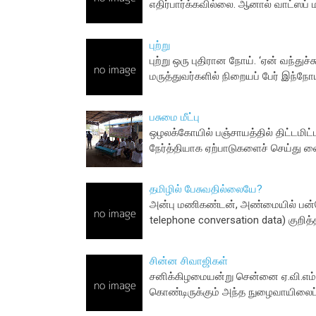
எதிர்பார்க்கவில்லை. ஆனால் வாட்ஸப் ம
புற்று
புற்று ஒரு புதிரான நோய். ‘ஏன் வந்துச
மருத்துவர்களில் நிறையப் பேர் இந்ந
பசுமை மீட்பு
ஒழலக்கோயில் பஞ்சாயத்தில் திட்டமிட்
நேர்த்தியாக ஏற்பாடுகளைச் செய்து வை
தமிழில் பேசுவதில்லையே?
அன்பு மணிகண்டன், அண்மையில் பன்ம
telephone conversation data) குறி
சின்ன சிவாஜிகள்
சனிக்கிழமையன்று சென்னை ஏ.வி.எம் டப
கொண்டிருக்கும் அந்த நுழைவாயிலைப