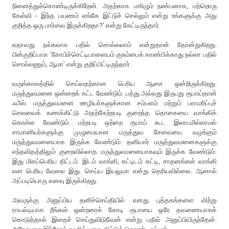
நினைத்துக்கொண்டிருக்கிறேன். அதற்காக மகிழும் நண்பனாக, மற்றொரு
கேள்வி - இந்த பயணம் எங்கே இட்டுச் செல்லும் என்று உங்களுக்கு அது
குறித்த ஒரு பார்வை இருக்கிறதா?’ என்று கேட்டிருந்தார்.
ஏதாவது நக்கலாக பதில் சொல்லலாம் என்றுதான் தோன்றுகிறது.
பின்குறிப்பாக ‘கோபிச்செட்டிபாளையம் குசும்பைக் காண்பிக்காது நல்லா பதில்
சொல்லணும், ஆமா’ என்று குறிப்பிட்டிருந்தார்.
வருங்காலத்தில் செய்வதற்கான பெரிய ஆசை ஒன்றிருக்கிறது.
மருத்துவமனை ஒன்றைக் கட்ட வேண்டும். பத்து அல்லது இருபது ரூபாய்தான்
ஃபீஸ். மருத்துவமனை ஊழியர்களுக்கான சம்பளம் மற்றும் பராமரிப்புச்
செலவைக் கணக்கிட்டு அதற்கேற்றபடி குறைந்த தொகையை வாங்கிக்
கொள்ள வேண்டும். மற்றபடி ஒற்றை ரூபாய் கூட இலாபமில்லாமல்
சாமானியர்களுக்கு முழுமையான மருத்துவ சேவையை வழங்கும்
மருத்துவமனையாக இருக்க வேண்டும். தனியார் மருத்துவமனைகளுக்கு
எந்தவிதத்திலும் குறைவில்லாத மருத்துவமனையாகவும் இருக்க வேண்டும்.
இது மிகப்பெரிய திட்டம். இடம் வாங்கி, கட்டிடம் கட்டி, சாதனங்கள் வாங்கி
என பெரிய வேலை இது. செய்ய இயலுமா என்று தெரியவில்லை. ஆனால்
அப்படியொரு கனவு இருக்கிறது.
அவருக்கு அனுப்பிய தனிச்செய்தியில் எனது புத்தகங்களை விற்று
ராயல்டியாக நீங்கள் ஒன்றரைக் கோடி ரூபாயை ஒரே தவணையாகக்
கொடுத்தால் இதைச் செய்துவிடுவேன் என்று பதில் அனுப்பியிருந்தேன்.