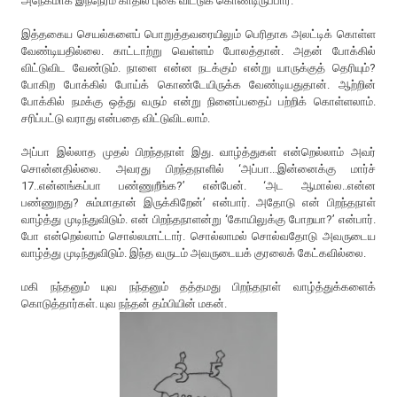
அநேகமாக இந்நேரம் காதில் புகை விட்டுக் கொண்டிருப்பார்.
இத்தகைய செயல்களைப் பொறுத்தவரையிலும் பெரிதாக அலட்டிக் கொள்ள
வேண்டியதில்லை. காட்டாற்று வெள்ளம் போலத்தான். அதன் போக்கில்
விட்டுவிட வேண்டும். நாளை என்ன நடக்கும் என்று யாருக்குத் தெரியும்?
போகிற போக்கில் போய்க் கொண்டேயிருக்க வேண்டியதுதான். ஆற்றின்
போக்கில் நமக்கு ஒத்து வரும் என்று நினைப்பதைப் பற்றிக் கொள்ளலாம்.
சரிப்பட்டு வராது என்பதை விட்டுவிடலாம்.
அப்பா இல்லாத முதல் பிறந்தநாள் இது. வாழ்த்துகள் என்றெல்லாம் அவர்
சொன்னதில்லை. அவரது பிறந்தநாளில் ‘அப்பா...இன்னைக்கு மார்ச்
17..என்னங்கப்பா பண்ணுறீங்க?’ என்பேன். ‘அட ஆமால்ல..என்ன
பண்ணுறது? சும்மாதான் இருக்கிறேன்’ என்பார். அதோடு என் பிறந்தநாள்
வாழ்த்து முடிந்துவிடும். என் பிறந்தநாளன்று ‘கோயிலுக்கு போறயா?’ என்பார்.
போ என்றெல்லாம் சொல்லமாட்டார். சொல்லாமல் சொல்வதோடு அவருடைய
வாழ்த்து முடிந்துவிடும். இந்த வருடம் அவருடையக் குரலைக் கேட்கவில்லை.
மகி நந்தனும் யுவ நந்தனும் தத்தமது பிறந்தநாள் வாழ்த்துக்களைக்
கொடுத்தார்கள். யுவ நந்தன் தம்பியின் மகன்.