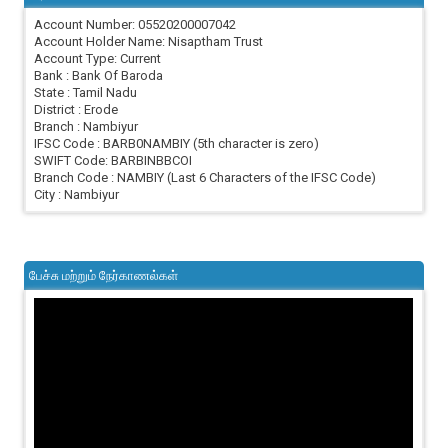
Account Number: 05520200007042
Account Holder Name: Nisaptham Trust
Account Type: Current
Bank : Bank Of Baroda
State : Tamil Nadu
District : Erode
Branch : Nambiyur
IFSC Code : BARB0NAMBIY (5th character is zero)
SWIFT Code: BARBINBBCOI
Branch Code : NAMBIY (Last 6 Characters of the IFSC Code)
City : Nambiyur
பேச்சு மற்றும் நேர்காணல்கள்