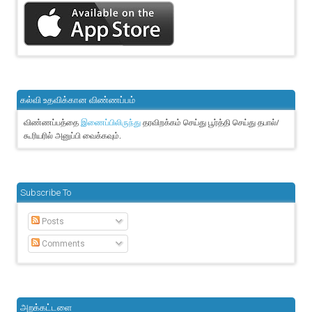
கல்வி உதவிக்கான விண்ணப்பம்
விண்ணப்பத்தை
தரவிறக்கம் செய்து பூர்த்தி செய்து தபால்/
இணைப்பிலிருந்து
கூரியரில் அனுப்பி வைக்கவும்.
Subscribe To
Posts
Comments
அறக்கட்டளை