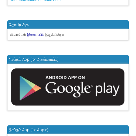
vaamanikandan.Sarahah.com
தொடர்புக்கு..
விவரங்கள்
இருக்கின்றன.
இணைப்பில்
நிசப்தம் App (for ஆண்ட்ராய்ட்)
நிசப்தம் App (for Apple)