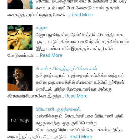
கொரிய இயக்குநரான கிம் கி டுக்கின் Bad Guy
என்ற படம் பற்றி பேச வேண்டும் என்பதுதான்
எனக்குத் தரப்பட்டிருந்த வேலை…
Read More
கஞ்சா
அஜய் நுனிநாக்கு ஆங்கிலத்தில் செமத்தியாக
புருடா விடும் கில்லாடி. பல பேர்கள் சரக்கில்லாமல்
(இது மண்டையில் இருக்கும் சரக்கு) ஸீன்
போடுவார்களே…
Read More
சீமான் - சிதைந்த நம்பிக்கைகள்
தமிழகத்தையும் ஈழத்தையும் உய்விக்க வந்தவர்
என்று ஒரு காலத்தில் சீமானை நம்பியிருந்தேன்.
அரசியல் புரிந்த மேதையாகவோ அல்லது
தீர்க்கதரிசியாகவோ இருந்த…
Read More
பிரியாணி: குறுந்தகவல்.
மன்னிக்கனும். தொடர்ச்சியாக பிரியாணி ப‌ற்றி
எழுதுவதற்கு. ஒரு குறிப்பொன்று
கிடைத்தது.பிரியாணியின் தொட‌க்க‌ம் குறித்த‌
வ‌ர‌லாற்றுக் குறிப்பு.அர‌பு நாடுக‌…
Read More