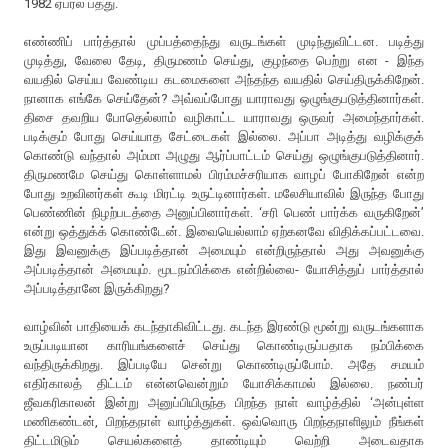
1982 ஏப்ரல் பத்து.
எண்ணிப் பார்த்தால் முப்பத்தைந்து வருடங்கள் முடிந்துவிட்டன. படித்து
முடித்து, வேலை தேடி, திருமணம் செய்து, குழந்தை பெற்று என - இந்த
வயதில் செய்ய வேண்டிய கடமைகளை அந்தந்த வயதில் செய்திருக்கிறேன்.
நானாக எங்கே செய்தேன்? அவ்வப்போது யாராவது ஒழுங்குபடுத்தினார்கள்.
திசை தவறிய போதெல்லாம் வழிகாட்ட யாராவது ஒருவர் அமைந்தார்கள்.
படிக்கும் போது செய்யாத சேட்டைகள் இல்லை. அப்பா அடித்து வழிக்குக்
கொண்டு வந்தால் அம்மா அழுது ஆர்ப்பாட்டம் செய்து ஒழுங்குபடுத்தினார்.
திருமணமே செய்து கொள்ளாமல் பிரம்மச்சரியாக வாழப் போகிறேன் என்ற
போது உறவினர்கள் கூடி மிரட்டி உருட்டினார்கள். மலேசியாவில் இருந்த போது
பெண்ணின் நிழற்படத்தை அனுப்பினார்கள். ‘சரி பெண் பார்க்க வருகிறேன்’
என்று ஒத்துக்க் கொண்டேன். இவையெல்லாம் ஏற்கனவே விதிக்கப்பட்டவை.
இது இவனுக்கு இப்படித்தான் அமையும் என்றிருந்தால் அது அவனுக்கு
அப்படித்தான் அமையும். மூடநம்பிக்கை என்றில்லை- யோசித்துப் பார்த்தால்
அப்படித்தானே இருக்கிறது?
வாழ்வின் பாதியைக் கடந்தாகிவிட்டது. கடந்த இரண்டு மூன்று வருடங்களாக
உருப்படியான காரியங்களைச் செய்து கொண்டிருப்பதாக நம்பிக்கை
வந்திருக்கிறது. இப்படியே சென்று கொண்டிருப்போம். அதே சமயம்
எதிர்காலத் திட்டம் என்னவென்றும் யோசிக்காமல் இல்லை. நண்பர்
ஜீவகரிகாலன் இன்று அனுப்பியிருந்த பிறந்த நாள் வாழ்த்தில் ‘அன்புள்ள
மணிகண்டன், பிறந்தநாள் வாழ்த்துகள். ஒவ்வொரு பிறந்தநாளிலும் நீங்கள்
திட்டமிடும் செயல்களைத் தாண்டியும் வெற்றி அடைவதாக