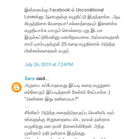
இன்னைக்கு Facebook-ல் Unconditional
Loveன்னு ஆளாளுக்கு எழுதிட்டு இருந்தாங்க...ஆடி
கிருத்திகை வேறையா! எல்லாத்தையும் இணைச்சு
எழுதியாச்சு..யாரும் சொல்லாத புது இடமா
இருக்கட்டுமேன்னு மகாதேவமலை..அவ்வளவுதான்
சாமீ..டிசம்பருக்குள் 25 கதை எழுதினால் அடுத்த
மின்னல்கதைகள் வரும்.
July 26, 2019 at 7:24 PM
Saro
said...
அருமை. எப்போதாவது இப்படி கதை எழுதுனா
எல்லோரும் இப்படித்தான் கேள்வி கேப்பாங்க :)
"அண்ணா இது உண்மையா?"
.....
சீக்கிரம் அடுத்த கதைத்தொகுப்பு வெளிவிடவும்.
உங்களுக்கு சிறுகதையை விட நாவல் நன்றாக
வருகிறது என நான் நினைக்கிறேன். அந்த
மூன்றாம் நதி நன்றாக இருந்தது.