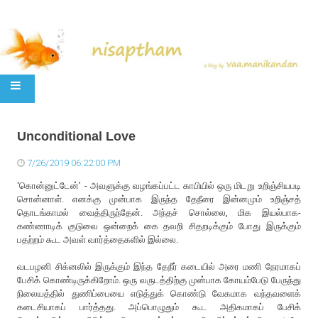
SKIP TO CONTENT
Unconditional Love
7/26/2019 06:22:00 PM
‘கொன்னுட்டேன்’ - அவளுக்கு வழங்கப்பட்ட காபியில் ஒரு மிடறு உறிஞ்சியபடி
சொன்னாள். எனக்கு முன்பாக இருந்த தேநீரை இன்னமும் உறிஞ்சத்
தொடங்காமல் வைத்திருந்தேன். அந்தச் சொல்லை, மிக இயல்பாக-
கண்ணாடிக் குடுவை ஒன்றைக் கை தவறி சிதறடிக்கும் போது இருக்கும்
பதற்றம் கூட அவள் வார்த்தைகளில் இல்லை.
வடபழனி சிக்னலில் இருக்கும் இந்த தேநீர் கடையில் அரை மணி நேரமாகப்
பேசிக் கொண்டிருக்கிறோம். ஒரு வருடத்திற்கு முன்பாக கோயம்பேடு பேருந்து
நிலையத்தில் துணிப்பையை எடுத்துக் கொண்டு வேகமாக வந்தவளைக்
கடைசியாகப் பார்த்தது. அப்பொழுதும் கூட அதிகமாகப் பேசிக்