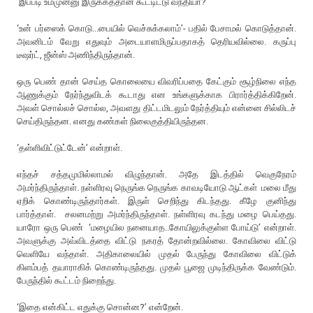
‘இப்படி உம்முன்னு இருக்கத்தான் கூட்டிட்டு வந்தியா?’
‘உன் பர்ஸைக் கொடு...பையில் வெச்சுக்கலாம்’- பதில் பேசாமல் கொடுத்தான்.
அவனிடம் வேறு எதுவும் அடையாளமிருப்பதாகத் தெரியவில்லை. கருப்பு
டீஷர்ட், ஜீன்ஸ் அணிந்திருந்தான்.
ஒரு பெண் தான் செய்த கொலையை விவரிப்பதை கேட்கும் சூழ்நிலை எந்த
ஆணுக்கும் நேர்ந்துவிடக் கூடாது என உங்களுக்காக பிரார்த்திக்கிறேன்.
அவள் சொல்லச் சொல்ல, அவளது திட்டமிடலும் நேர்த்தியும் என்னை சில்லிடச்
செய்திருந்தன. எனது கண்கள் நிலைகுத்தியிருந்தன.
‘தள்ளிவிட்டுட்டேன்’ என்றாள்.
எந்தச் சத்தமுமில்லாமல் விழுந்தான். அதே இடத்தில் வெகுநேரம்
அமர்ந்திருந்தாள். நள்ளிரவு நெருங்க நெருங்க காவடியோடு ஆட்கள் மலை மீது
ஏறிக் கொண்டிருந்தார்கள். இருள் செறிந்து கிடந்தது. கீழே குனிந்து
பார்த்தாள். சலனமற்று அமர்ந்திருந்தாள். நள்ளிரவு கடந்து மழை பெய்தது.
யாரோ ஒரு பெண் ‘மழையில நனையாத..கோயிலுக்குள்ள போய்டு’ என்றாள்.
அவளுக்கு அவ்விடத்தை விட்டு நகரத் தோன்றவில்லை. கோவிலை விட்டு
வெளியே வந்தாள். அதிகாலையில் முதல் பேருந்து கோவிலை விட்டுக்
கிளம்பத் தயாராகிக் கொண்டிருந்தது. முதல் பூஜை முடிந்திருக்க வேண்டும்.
பேருந்தில் கூட்டம் நிறைந்து.
‘இதை என்கிட்ட எதுக்கு சொன்ன?’ என்றேன்.