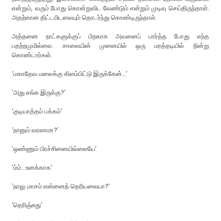
என்றும், வரும் போது கொன்றுவிட வேண்டும் என்றும் முடிவு செய்திருந்தாள்.
அதற்கான திட்டமிடலையும் தொடர்ந்து கொண்டிருந்தாள்.
அத்தனை நாட்களுக்குப் பிறகாக அவனைப் பார்த்த போது எந்த
பதற்றமுமில்லை. சாலையின் முனையில் ஒரு மரத்தடியில் நின்று
கொண்டார்கள்.
‘மகாதேவ மலைக்கு கிளம்பிட்டு இருக்கேன்...’
‘அது எங்க இருக்கு?’
‘குடியாத்தம் பக்கம்’
‘நானும் வரலாமா?’
‘ஒண்ணும் பிரச்சினையில்லையே’
‘ம்ம்...உனக்காக’
‘நாலு மாசம் என்னைத் தெரியலையா?’
‘தெரிஞ்சுது’