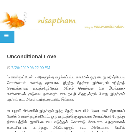
SKIP TO CONTENT
Unconditional Love
7/26/2019 06:22:00 PM
‘கொன்னுட்டேன்’ - அவளுக்கு வழங்கப்பட்ட காபியில் ஒரு மிடறு உறிஞ்சியபடி
சொன்னாள். எனக்கு முன்பாக இருந்த தேநீரை இன்னமும் உறிஞ்சத்
தொடங்காமல் வைத்திருந்தேன். அந்தச் சொல்லை, மிக இயல்பாக-
கண்ணாடிக் குடுவை ஒன்றைக் கை தவறி சிதறடிக்கும் போது இருக்கும்
பதற்றம் கூட அவள் வார்த்தைகளில் இல்லை.
வடபழனி சிக்னலில் இருக்கும் இந்த தேநீர் கடையில் அரை மணி நேரமாகப்
பேசிக் கொண்டிருக்கிறோம். ஒரு வருடத்திற்கு முன்பாக கோயம்பேடு பேருந்து
நிலையத்தில் துணிப்பையை எடுத்துக் கொண்டு வேகமாக வந்தவளைக்
கடைசியாகப் பார்த்தது. அப்பொழுதும் கூட அதிகமாகப் பேசிக்