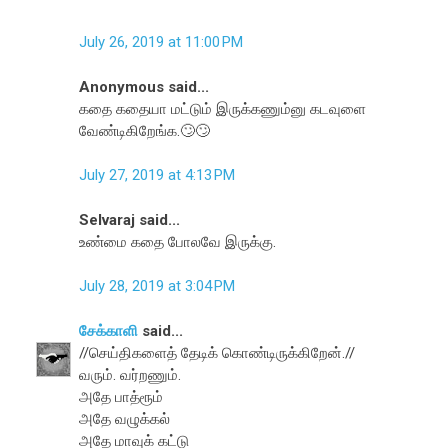
July 26, 2019 at 11:00 PM
Anonymous said...
கதை கதையா மட்டும் இருக்கணும்னு கடவுளை
வேண்டிகிறேங்க.🙄🙄
July 27, 2019 at 4:13 PM
Selvaraj said...
உண்மை கதை போலவே இருக்கு.
July 28, 2019 at 3:04 PM
சேக்காளி
said...
//செய்திகளைத் தேடிக் கொண்டிருக்கிறேன்.//
வரும். வர்றணும்.
அதே பாத்ரூம்
அதே வழுக்கல்
அதே மாவுக் கட்டு