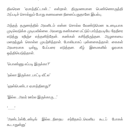
திடீரென ‘ஏமாத்திட்டான்...’ என்றாள். திருமணமான பெண்ணொருத்தி
அப்படிச் சொல்லும் போது கணவனை நினைப்பதுதானே இயல்பு.
அந்தத் தருணத்தில் அவளிடம் என்ன சொல்ல வேண்டுமென உடனடியாக
முடிவெடுக்க முடியவில்லை. அவளது கண்களை மட்டும் பார்த்தபடியே தேநீரை
எடுத்து உறிஞ்ச எத்தனித்தேன். கண்கள் கசிந்திருந்தன. அழுகையை
மறைத்துக் கொள்ள முயற்சித்தாள். போலியாகப் புன்னகைத்தாள். கைகள்
அவசரமாக டிஸ்யூ பேப்பரை எடுத்தன. கீழ் இமைகளில் ஓரமாக
ஒத்தியெடுத்தாள்.
‘பொண்ணு எப்படி இருக்கா?’
‘நல்லா இருக்கா..பாட்டி வீட்ல’
‘ஹஸ்பெண்டா ஏமாத்தினது?’
‘இல்ல...அவர் ஊர்ல இருக்காரு....’
‘........’
‘அண்டர்ஸ்டேண்டிங் இல்ல...நிறைய சந்தேகம்..வெளிய கூடப் போகக்
கூடாதுன்னு’