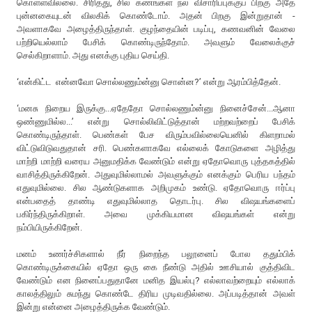
கொள்ளவில்லை. சிரித்து, சில கணங்கள் நல விசாரிப்புக்குப் பிறகு அதே
புன்னகையுடன் விலகிக் கொண்டோம். அதன் பிறகு இன்றுதான் -
அவளாகவே அழைத்திருந்தாள். குழந்தையின் படிப்பு, கணவனின் வேலை
பற்றியெல்லாம் பேசிக் கொண்டிருந்தோம். அவளும் வேலைக்குச்
செல்கிறாளாம். அது எனக்கு புதிய செய்தி.
‘என்கிட்ட என்னவோ சொல்லணும்ன்னு சொன்ன?’ என்று ஆரம்பித்தேன்.
‘மனசு நிறைய இருக்கு...ஏதேதோ சொல்லணும்ன்னு நினைச்சேன்...ஆனா
ஒண்ணுமில்ல...’ என்று சொல்லிவிட்டுத்தான் மற்றவற்றைப் பேசிக்
கொண்டிருந்தாள். பெண்கள் பேச விரும்பவில்லையெனில் கிளறாமல்
விட்டுவிடுவதுதான் சரி. பெண்களாகவே எல்லைக் கோடுகளை அழித்து
மாற்றி மாற்றி வரைய அனுமதிக்க வேண்டும் என்று ஏதோவொரு புத்தகத்தில்
வாசித்திருக்கிறேன். அதுவுமில்லாமல் அவளுக்கும் எனக்கும் பெரிய பந்தம்
எதுவுமில்லை. சில ஆண்டுகளாக அறிமுகம் உண்டு. ஏதோவொரு ஈர்ப்பு
என்பதைத் தாண்டி எதுவுமில்லாத தொடர்பு. சில விஷயங்களைப்
பகிர்ந்திருக்கிறாள். அவை முக்கியமான விஷயங்கள் என்று
நம்பியிருக்கிறேன்.
மனம் உணர்ச்சிகளால் நீர் நிறைந்த பலூனைப் போல ததும்பிக்
கொண்டிருக்கையில் ஏதோ ஒரு கை நீண்டு அதில் ஊசியால் குத்திவிட
வேண்டும் என நினைப்பதுதானே மனித இயல்பு? எல்லாவற்றையும் எல்லாக்
காலத்திலும் சுமந்து கொண்டே திரிய முடிவதில்லை. அப்படித்தான் அவள்
இன்று என்னை அழைத்திருக்க வேண்டும்.