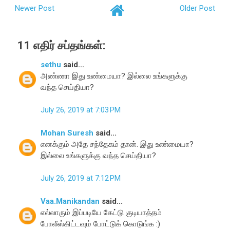
Newer Post
Older Post
11 எதிர் சப்தங்கள்:
sethu
said...
அண்ணா இது உண்மையா? இல்லை உங்களுக்கு
வந்த செய்தியா?
July 26, 2019 at 7:03 PM
Mohan Suresh
said...
எனக்கும் அதே சந்தேகம் தான். இது உண்மையா?
இல்லை உங்களுக்கு வந்த செய்தியா?
July 26, 2019 at 7:12 PM
Vaa.Manikandan
said...
எல்லாரும் இப்படியே கேட்டு குடியாத்தம்
போலீஸ்கிட்டவும் போட்டுக் கொடுங்க :)