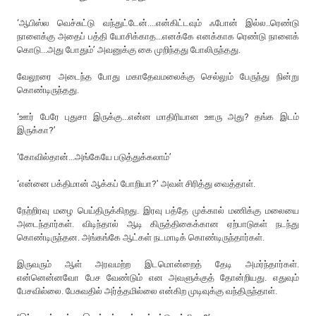
‘ஆபிஸ்ல வெச்சுட்டு வந்துட்டேன்....என்கிட்டவும் ஃபோன் இல்ல..ரெண்டு
நாளைக்கு அதைப் பத்தி யோசிக்காத...எனக்கே எனக்காக ரெண்டு நாளைக்
கொடு...அது போதும்’ அவனுக்கு கை முறிந்தது போலிருந்தது.
வேலூரை அடைந்த போது மகாதேவமலைக்கு செல்லும் பேருந்து நின்று
கொண்டிருந்தது.
‘ஊர் பேரே புதுசா இருக்கு...என்ன மாதிரியான ஊரு அது? தங்க இடம்
இருக்கா?’
‘கோவில்தான்...அங்கேயே படுத்துக்கலாம்’
‘என்னை பக்திமான் ஆக்கப் போறியா?’ அவள் சிரித்து வைத்தாள்.
நேற்றிரவு மழை பெய்திருக்கிறது. இரவு பத்தே முக்கால் மணிக்கு மலையை
அடைந்தார்கள். விடிந்தால் ஆடி கிருத்திகைக்கான ஏற்பாடுகள் நடந்து
கொண்டிருந்தன. அங்கங்கே ஆட்கள் நடமாடிக் கொண்டிருந்தார்கள்.
இருவரும் ஆள் அரவமற்ற இடமொன்றைத் தேடி அமர்ந்தார்கள்.
என்னென்னவோ பேச வேண்டும் என அவளுக்குத் தோன்றியது. எதுவும்
பேசவில்லை. பேசுவதில் அர்த்தமில்லை என்கிற முடிவுக்கு வந்திருந்தாள்.