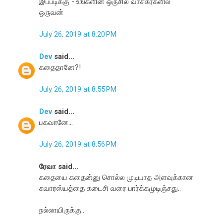
இப்படிக்கு - உங்களின் ஒருசில வாசகர்களில்
ஒருவன்
July 26, 2019 at 8:20 PM
Dev
said...
கதைதானே?!
July 26, 2019 at 8:55 PM
Dev
said...
பகவானே...
July 26, 2019 at 8:56 PM
ரேவா said...
கதையை கதைன்னு சொல்ல முடியாத அளவுக்கான
சுவாரஸ்யத்தை கடைசி வரை பார்க்கமுடிஞ்சது..
நல்லாயிருக்கு..