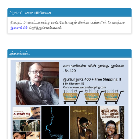
அறக்கட்டளை- பரிசீலனை
நிசப்தம் அறக்கட்டளைக்கு உதவி கோரி வரும் விண்ணப்பங்களின் நிலவரத்தை
இணைப்பில்
தெரிந்து கொள்ளலாம்.
புத்தகங்கள்..