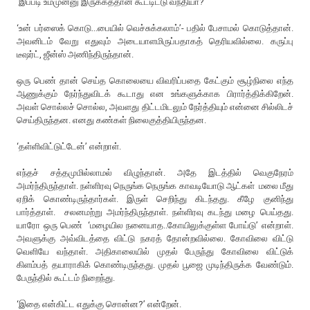
‘இப்படி உம்முன்னு இருக்கத்தான் கூட்டிட்டு வந்தியா?’
‘உன் பர்ஸைக் கொடு...பையில் வெச்சுக்கலாம்’- பதில் பேசாமல் கொடுத்தான்.
அவனிடம் வேறு எதுவும் அடையாளமிருப்பதாகத் தெரியவில்லை. கருப்பு
டீஷர்ட், ஜீன்ஸ் அணிந்திருந்தான்.
ஒரு பெண் தான் செய்த கொலையை விவரிப்பதை கேட்கும் சூழ்நிலை எந்த
ஆணுக்கும் நேர்ந்துவிடக் கூடாது என உங்களுக்காக பிரார்த்திக்கிறேன்.
அவள் சொல்லச் சொல்ல, அவளது திட்டமிடலும் நேர்த்தியும் என்னை சில்லிடச்
செய்திருந்தன. எனது கண்கள் நிலைகுத்தியிருந்தன.
‘தள்ளிவிட்டுட்டேன்’ என்றாள்.
எந்தச் சத்தமுமில்லாமல் விழுந்தான். அதே இடத்தில் வெகுநேரம்
அமர்ந்திருந்தாள். நள்ளிரவு நெருங்க நெருங்க காவடியோடு ஆட்கள் மலை மீது
ஏறிக் கொண்டிருந்தார்கள். இருள் செறிந்து கிடந்தது. கீழே குனிந்து
பார்த்தாள். சலனமற்று அமர்ந்திருந்தாள். நள்ளிரவு கடந்து மழை பெய்தது.
யாரோ ஒரு பெண் ‘மழையில நனையாத..கோயிலுக்குள்ள போய்டு’ என்றாள்.
அவளுக்கு அவ்விடத்தை விட்டு நகரத் தோன்றவில்லை. கோவிலை விட்டு
வெளியே வந்தாள். அதிகாலையில் முதல் பேருந்து கோவிலை விட்டுக்
கிளம்பத் தயாராகிக் கொண்டிருந்தது. முதல் பூஜை முடிந்திருக்க வேண்டும்.
பேருந்தில் கூட்டம் நிறைந்து.
‘இதை என்கிட்ட எதுக்கு சொன்ன?’ என்றேன்.