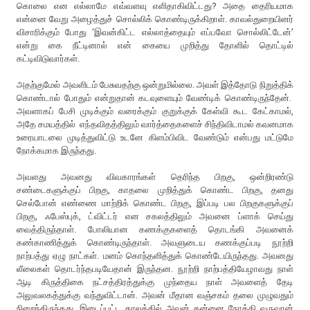
கொலை என எல்லாமே எவ்வளவு எளிதாகிவிட்டது? அதை தைரியமாக
என்னை வேறு அழைத்துச் சொல்லிக் கொண்டிருக்கிறாள். காவல்துறையினர்
விசாரிக்கும் போது ‘இவன்கிட்ட எல்லாத்தையும் எப்பவோ சொல்லிட்டேன்’
என்று கை நீட்டினால் என் கையை முறித்து தோளில் தொட்டில்
கட்டிவிடுவார்கள்.
அதற்குமேல் அவளிடம் பேசுவதற்கு ஒன்றுமில்லை. அவள் இத்தோடு நிறுத்திக்
கொண்டால் போதும் என்றுதான் கடவுளையும் வேண்டிக் கொண்டிருந்தேன்.
அவளாகப் பேசி முடிக்கும் வரைக்கும் குறுக்குக் கேள்வி கூட கேட்காமல்,
அதே சமயத்தில் எந்தவிதத்திலும் வார்த்தைகளைச் சிந்திவிடாமல் கவனமாக
உரையாடலை முடித்துவிட்டு உடனே கிளம்பிவிட வேண்டும் என்பது மட்டுமே
நோக்கமாக இருந்தது.
அவளது அவனது விவகாரங்கள் தெரிந்த பிறகு, ஒன்றிரண்டு
சண்டைகளுக்குப் பிறகு, காதலை முறித்துக் கொண்ட பிறகு, தனது
செல்போன் எண்ணை மாற்றிக் கொண்ட பிறகு, இப்படி பல பிறகுகளுக்குப்
பிறகு, ஃபேஸ்புக், ட்விட்டர் என சகலத்திலும் அவனை ப்ளாக் செய்து
வைத்திருந்தாள். போலியான கணக்குகளைத் தொடங்கி அவனைக்
கண்காணித்துக் கொண்டிருந்தாள். அவளுடைய கணக்குப்படி நூற்றி
நாற்பத்து ஏழு நாட்கள். மனம் கொந்தளித்துக் கொண்டேயிருந்தது. அவனது
லீலைகள் தொடர்ந்தபடியேதான் இருந்தன. நூற்றி நாற்பத்தியேழாவது நாள்
ஆடி கிருத்திகை நட்சத்திரத்துக்கு முந்தைய நாள் அவளைத் தேடி
அலுவலகத்துக்கு வந்துவிட்டான். அவன் மீதான வஞ்சகம் தலை முழுவதும்
நிறைந்திருந்தது. இடைப்பட்ட காலத்தில் அவன் தன்னை நோக்கி வருவான்