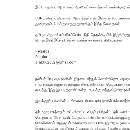
இப்போது கூட அரசாங்கம் ஆசிரியர்களைத்தான் காக்கிறது; ப
BSNL திவால் நிலையை அடைந்துள்ளது. இன்னும் சில மாதங்களி
துறைக்கும், போக்குவரத்து துறைக்கும் இதே நிலை தான்.
தமிழக அரசாங்கம் மிகப்பெரிய நிதி நெருக்கடியில் இருக்க
தீராது இனி இந்த பிரச்னை வருங்காலங்களில் தீவிரமாகும்.
Regards.,
Prabhu
prabhu2052@gmail.com
நண்பர் பிரபு அவர்களின் புரிதலை ஏற்றுக் கொள்கிறேன். அவரவ
ஏற்ப தகவல்களும் தரவுகளும் கிடைக்கின்றன. பெரும்பாலானவ
வைத்து ‘இது இப்படித்தான்’ என்ற முடிவுக்கு வந்துவிடுகிறா
இயக்குநர் ஷங்கரின் படங்களைப் போல ஒரே நாளில் எல்லாவற்றையு
ஓர் உதாரணத்தைச் சுட்டிக்காட்ட விரும்புகிறேன். ஓர் அரச
பொதுவாக அரசு உதவி பெறும் பள்ளிகளில் காலியிடங்களுக்
கொள்ளலாம். அதுதான் காலங்காலமாக பின்பற்றுகிற வழமை. 
இருந்தால்தான் பள்ளியை அவர்களால் திறம்பட நியமிக்க முட