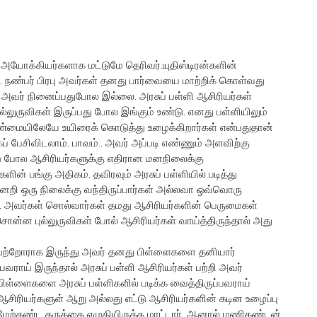
யோக்கியர்களாக மட்டுமே தெரிவர்.யுதிஸ்டிரன்களின்
். நண்பர் பிரபு அவர்கள் தனது பார்வையை மாற்றிக் கொள்வது
ன். அவர் நினைப்பதுபோல இல்லை. அரசுப் பள்ளி ஆசிரியர்கள்
ல்லுருவிகள் இருப்பது போல இங்கும் உண்டு. எனது பள்ளியிலும்
் உண்மையிலேயே உயிரைக் கொடுத்து உழைக்கிறார்கள் என்பதுதான்
் பேசிவிடலாம். பாவம்.. அவர் அப்படி எண்ணும் அளவிற்கு
ாற் போல ஆசிரியர்களுக்கு எதிரான மனநிலைக்கு
ளின் பங்கு அதிகம். தவிரவும் அரசுப் பள்ளியில் படித்து
ன்னேறி ஒரு நிலைக்கு வந்திருப்பார்கள் அல்லவா ஒவ்வொரு
... அவர்கள் சொல்வார்கள் தமது ஆசிரியர்களின் பெருமைகள்
் சொன்ன புல்லுருவிகள் போல் ஆசிரியர்கள் வாய்த்திருந்தால் அது
ு பெற்றோராக இருந்து அவர் தனது பிள்ளைகளை தனியார்
வராய் இருந்தால் அரசுப் பள்ளி ஆசிரியர்கள் பற்றி அவர்
பிள்ளைகளை அரசுப் பள்ளிகளில் படிக்க வைத்திருப்பவராய்
ு ஆசிரியர்களுள் ஆறு அல்லது எட்டு ஆசிரியர்களின் கடின உழைப்பு
 மேற்கண்ட கருத்தை எழுதியிருக்க மாட்டார். ஆனால் மணிகண்டன்