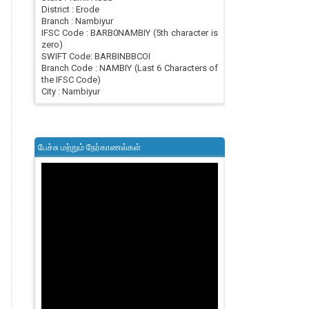
District : Erode
Branch : Nambiyur
IFSC Code : BARB0NAMBIY (5th character is
zero)
SWIFT Code: BARBINBBCOI
Branch Code : NAMBIY (Last 6 Characters of
the IFSC Code)
City : Nambiyur
பேச்சு மற்றும் நேர்காணல்கள்