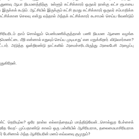
ுணவு ஆயா நியமனத்திற்கு உள்ளூர் கட்சிக்காரர் ஒருவர் நான்கு லட்ச ரூபாயை
கக் கூடும். ஆட்சியில் இருக்கும் கட்சி தமது கட்சிக்காரர் ஒருவர் சம்பாதிக்க
ட்சிக்கான செலவு என்று வந்தால் அந்தக் கட்சிக்காரர் கூசாமல் செய்ய வேண்டும்
ாசிரியரிடம் தாம் சொல்லும் பெண்மணிக்குத்தான் பணி நியமன ஆணை வழங்க
ண்ட்டை மீறி என்னால் எதுவும் செய்ய முடியாது’ என மறுக்கிறார். விடுவார்களா?
்டார். அடுத்த ஒன்றிரண்டு நாட்களில் அமைச்சரிடமிருந்து அலைபேசி அழைப்பு
துகிறேன்.
ட் தெரியும்ல? ஒரே நாள்ல எல்லாத்தையும் மாத்திடுவேன்...சொல்லுற பேச்சைக்
்கிறதே வேற’- முப்பதாண்டு காலம் ஒரு பள்ளியில் ஆசிரியராக, தலைமையாசிரியராக
ர் பேசினால் அந்த ஆசிரியரின் மனம் எவ்வளவு குமுறும்?