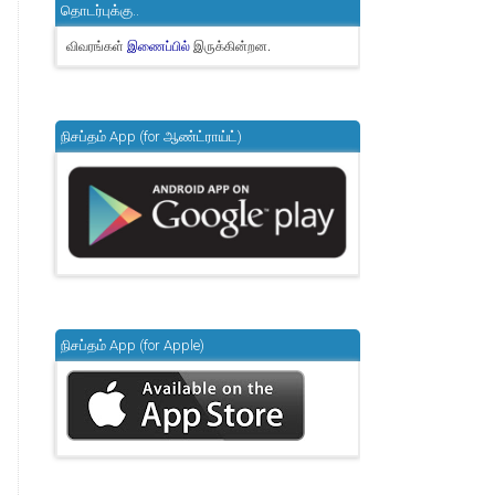
தொடர்புக்கு..
விவரங்கள்
இருக்கின்றன.
இணைப்பில்
நிசப்தம் App (for ஆண்ட்ராய்ட்)
நிசப்தம் App (for Apple)