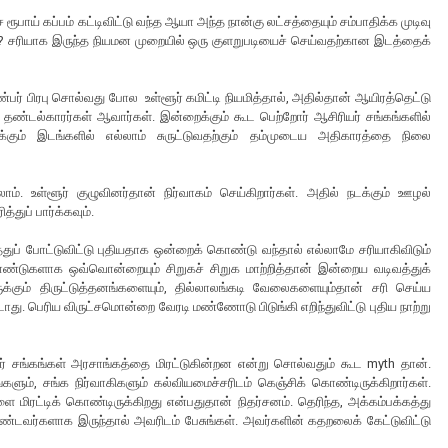
பாய் கப்பம் கட்டிவிட்டு வந்த ஆயா அந்த நான்கு லட்சத்தையும் சம்பாதிக்க முடிவு
? சரியாக இருந்த நியமன முறையில் ஒரு குளறுபடியைச் செய்வதற்கான இடத்தைக்
ண்பர் பிரபு சொல்வது போல உள்ளூர் கமிட்டி நியமித்தால், அதில்தான் ஆயிரத்தெட்டு
துத் தண்டல்காரர்கள் ஆவார்கள். இன்றைக்கும் கூட பெற்றோர் ஆசிரியர் சங்கங்களில்
்கும் இடங்களில் எல்லாம் சுருட்டுவதற்கும் தம்முடைய அதிகாரத்தை நிலை
. உள்ளூர் குழுவினர்தான் நிர்வாகம் செய்கிறார்கள். அதில் நடக்கும் ஊழல்
துப் பார்க்கவும்.
்துப் போட்டுவிட்டு புதியதாக ஒன்றைக் கொண்டு வந்தால் எல்லாமே சரியாகிவிடும்
தாண்டுகளாக ஒவ்வொன்றையும் சிறுகச் சிறுக மாற்றித்தான் இன்றைய வடிவத்துக்
ுக்கும் திருட்டுத்தனங்களையும், தில்லாலங்கடி வேலைகளையும்தான் சரி செய்ய
. பெரிய விருட்சமொன்றை வேரடி மண்ணோடு பிடுங்கி எறிந்துவிட்டு புதிய நாற்று
ரியர் சங்கங்கள் அரசாங்கத்தை மிரட்டுகின்றன என்று சொல்வதும் கூட myth தான்.
ங்களும், சங்க நிர்வாகிகளும் கல்வியமைச்சரிடம் கெஞ்சிக் கொண்டிருக்கிறார்கள்.
 மிரட்டிக் கொண்டிருக்கிறது என்பதுதான் நிதர்சனம். தெரிந்த, அக்கம்பக்கத்து
ொண்டவர்களாக இருந்தால் அவரிடம் பேசுங்கள். அவர்களின் கதறலைக் கேட்டுவிட்டு