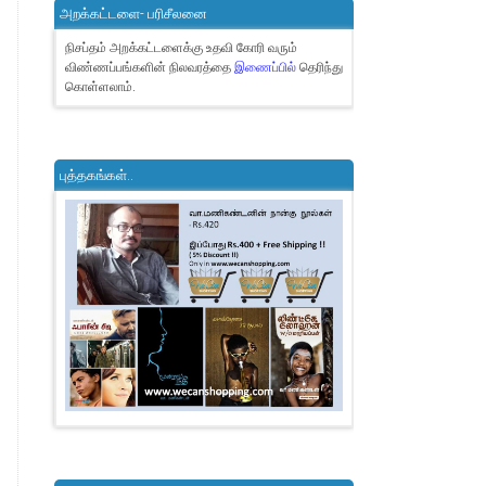
அறக்கட்டளை- பரிசீலனை
நிசப்தம் அறக்கட்டளைக்கு உதவி கோரி வரும்
விண்ணப்பங்களின் நிலவரத்தை
இணைப்பில்
தெரிந்து
கொள்ளலாம்.
புத்தகங்கள்..