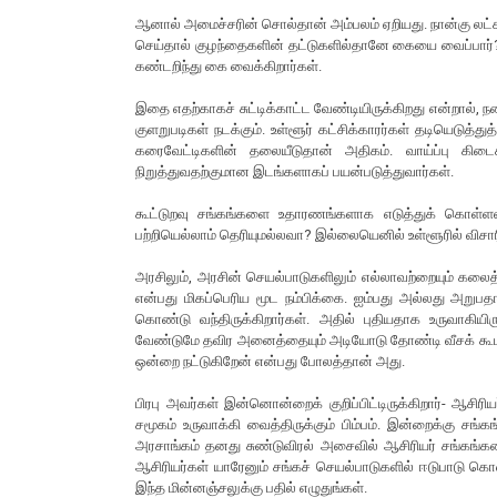
ஆனால் அமைச்சரின் சொல்தான் அம்பலம் ஏறியது. நான்கு லட்ச ரூ
செய்தால் குழந்தைகளின் தட்டுகளில்தானே கையை வைப்பார்
கண்டறிந்து கை வைக்கிறார்கள்.
இதை எதற்காகச் சுட்டிக்காட்ட வேண்டியிருக்கிறது என்றால், ந
குளறுபடிகள் நடக்கும். உள்ளூர் கட்சிக்காரர்கள் தடியெடுத்
கரைவேட்டிகளின் தலையீடுதான் அதிகம். வாய்ப்பு கிடைக
நிறுத்துவதற்குமான இடங்களாகப் பயன்படுத்துவார்கள்.
கூட்டுறவு சங்கங்களை உதாரணங்களாக எடுத்துக் கொள்ளலாம்
பற்றியெல்லாம் தெரியுமல்லவா? இல்லையெனில் உள்ளூரில் விசாரித்
அரசிலும், அரசின் செயல்பாடுகளிலும் எல்லாவற்றையும் கலைத
என்பது மிகப்பெரிய மூட நம்பிக்கை. ஐம்பது அல்லது அறுப
கொண்டு வந்திருக்கிறார்கள். அதில் புதியதாக உருவாகியிர
வேண்டுமே தவிர அனைத்தையும் அடியோடு தோண்டி வீசக் கூடாது
ஒன்றை நட்டுகிறேன் என்பது போலத்தான் அது.
பிரபு அவர்கள் இன்னொன்றைக் குறிப்பிட்டிருக்கிறார்- ஆசி
சமூகம் உருவாக்கி வைத்திருக்கும் பிம்பம். இன்றைக்கு சங்க
அரசாங்கம் தனது சுண்டுவிரல் அசைவில் ஆசிரியர் சங்கங்களை
ஆசிரியர்கள் யாரேனும் சங்கச் செயல்பாடுகளில் ஈடுபாடு க
இந்த மின்னஞ்சலுக்கு பதில் எழுதுங்கள்.