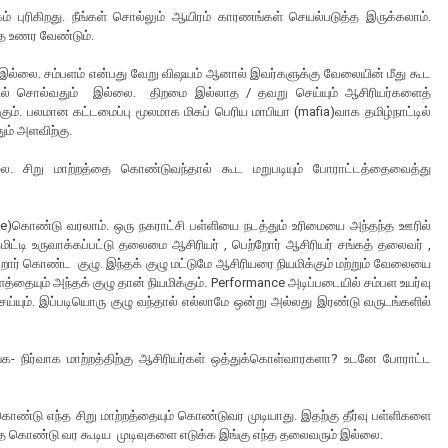
ம் புரிகிறது. நீங்கள் சொல்லும் ஆயிரம் காரணங்கள் செயல்படுத்த இருக்கலாம்.
 உணர வேண்டும்.
 இல்லை. சம்பளம் என்பது வேறு விஷயம் ஆனால் இவர்களுக்கு வேலையின் மீது கூட
பதில் சொல்வதும் இல்லை. திறமை இல்லாத / தவறு செய்யும் ஆசிரியர்களைத்
்கும். பலமான கட்டமைப்பு மூலமாக மிகப் பெரிய மாபியா (mafia)வாக தமிழ்நாட்டில்
ும் அளவிற்கு.
ை. சிறு மாற்றத்தை கொண்டுவந்தால் கூட மறுபடியும் போராட்டத்தைவைத்து
ance)கொண்டு வரலாம். ஒரு நகராட்சி பள்ளியை நடத்தும் உரிமையை அந்தந்த ஊரில்
்டி உருவாக்கப்பட்டு தலைமை ஆசிரியர் , பெற்றோர் ஆசிரியர் சங்கத் தலைவர் ,
்றோர் கொண்ட குழு. இந்தக் குழு மட்டுமே ஆசிரியரை நியமிக்கும் மற்றும் வேலையை
ளத்தையும் அந்தக் குழு தான் நியமிக்கும். Performance அடிப்படையில் சம்பள உயர்வு
ெய்யும். இப்படியொரு குழு வந்தால் எல்லாமே ஒன்று அல்லது இரண்டு வருடங்களில்
்க- நிர்வாக மாற்றத்திற்கு ஆசிரியர்கள் ஒத்துக்கொள்வாரகளா? உடனே போராட்ட
ண்டு எந்த சிறு மாற்றத்தையும் கொண்டுவர முடியாது. இதற்கு தீர்வு பள்ளிகளை
தை கொண்டு வர கூடிய முடிவுகளை எடுக்க இங்கு எந்த தலைவரும் இல்லை.