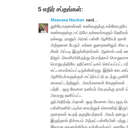
5 எதிர் சப்தங்கள்:
Maanava Nanban
said...
துரியோதனன்கள் கண்களுக்கு எல்லோருமே அ
கண்களுக்கு மட்டுமே நல்லவர்களும் தெரிவர
நல்லது. நானும் அரசுப் பள்ளி ஆசிரியர் தா
அத்தனை பேரும். எல்லா துறைகளிலும் சில பு
சிலர் அப்படி இருக்கிறார்கள். ஆனால் பலர
நிஜம். வெளியிலிருந்து பொத்தாம் பொதுவாகப
பொதுபுத்தியே ஹிப்னாட்டிசம் செய்யப்பட்ட
கட்டமைக்கப்பட்டிருக்கின்றது. இதில் ஊடகங்க
ஆசிரியர்களுக்குக் கட்டுப்பட்டு நடந்து மு
காலகட்டத்திலும்.. அவர்களைக் கேளுங்கள் 
பற்றி... ஒரு வேளை நண்பர் பிரபுவுக்கு நான
அவரது தனிப்பட்ட
துர்அதிர்ஷ்டம்தான். ஒரு வேளை பிரபு ஒர
பள்ளிகளில் படிக்க வைத்துக் கொண்டு இருப்ப
குறைகள் கூறத் தகுதியற்றவர் .அவர் தனது 
இருந்தால் நிச்சயம் அந்தப் பள்ளியின் பத்த
இவரது கவனத்திற்கு வந்திருக்கும் .எனவே