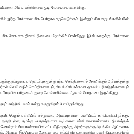
ள்ளிகளை அல்ல. பள்ளிகளை மூடி, வேலையை காக்கிறது.
ல் இந்த பிரச்சனை மிக பெரிதாக உருவெடுக்கும். இன்னும் சில வருடங்களில் மின்
ிறது. மிக வேகமாக திவால் நிலையை நோக்கிச் செல்கிறது. இப்போதைக்கு பிரச்சனை
ருக்கு தம்முடைய தொடர்புகளுக்கு ஏற்ப, செய்திகளைச் சேகரிக்கும் ஆர்வத்துக்கு
ர்கள் செவி வழிச் செய்திகளையும், சில மேம்போக்கான தகவல் பரிமாற்றங்களையும்
ர்கள். பிரபுவின் புரிதலைக் குறை சொல்லவில்லை. ஆனால் போதாமை இருக்கிறது.
ம் மாற்றிவிடலாம் என்று கருதுகிறார் போலிருக்கிறது.
ு உதவி பெறும் பள்ளியில் சத்துணவு ஆயாவுக்கான பணியிடம் காலியாகியிருந்தது.
கு தகுதியுள்ள, தமக்கு பொருத்தமான ஆட்களை பள்ளி மேலாண்மையே நியமித்துக்
ஏனென்றால் மேலாண்மையின் சட்டவிதிகளுக்கு, அவர்களுக்கு அடங்கிய ஆட்களாக
ியும். ஆனால் இப்பொழுது மேலாண்மை கல்வி நிறுவனங்களின் பணி நியமனத்திலும்