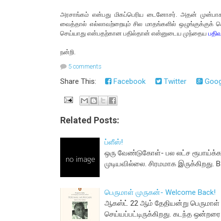
அரசாங்கம் என்பது மிகப்பெரிய டைனோசர். அதன் முன்பாக
வைத்தால் எல்லாவற்றையும் சில மாதங்களில் ஒழுங்குக்குக
செய்யாது என்பதற்கான பதில்தான் என்னுடைய முந்தைய
பதிவ
நன்றி.
5 comments
Share This:
Facebook
Twitter
Goog
Related Posts:
ப்ளீஸ்!
ஒரு வேண்டுகோள்- பல லட்ச ரூபாய்க
முடியவில்லை. சிரமமாக இருக்கிறது
பெருமாள் முருகன்- Welcome Back!
ஆகஸ்ட் 22 ஆம் தேதியன்று பெருமாள்
செய்யப்பட்டிருக்கிறது. கடந்த ஒன்ற