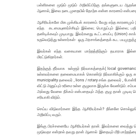
பள்ளிகளை மூடும் மூடும் அறிவிப்பிற்கு தங்களுடைய ஆதங்க
ஆனால், இவை நடைமுறையில் தோற்க என்ன காரணம் என்பதை
ஆசிரியர்களே மிக முக்கியக் காரணம். வேறு எந்த காரணமும்
எந்த கடமையுணர்ச்சியும் இல்லை; பொறுப்பும் இல்லை; 
தண்டிக்கவும் முடியாது. இவர்களது கூட்டமைப்பு (Union) காக
உருவெடுத்து உள்ளார்கள்- ஒரு அரசாங்கத்தைக் கூட பயமுறுத்த
இவர்கள் எந்த வகையான மாற்றத்திற்கும் தயாராக இல்ல
மிரட்டுகிறார்கள்.
இதற்குத் தீர்வாக உள்ளூர் நிர்வாகத்தைக்( local govern
உள்ளவர்களை தலைமையாகக் கொண்டு நிர்வாகிக்கும் ஒரு கமிட
municipality தலைவர் , lions / rotary சங்க தலைவர் , போன
விட்டு அனுப்பும் உரிமை உள்ள குழுவாக இருக்க வேண்டும். சம்ப
அல்லது வேலை நீக்கம் என்பதையும் அந்த குழு தான் முடிவு ச
சரியாகி விடும்.
செய்ய விடுவார்களா இந்த ஆசிரியர்கள்? நீங்களே சொல்லுங
அறிவிப்பு வரும்.
இங்கு பிரச்சனையே ஆசிரியர்கள் தான். இவர்களை வைத்து கொ
மூடுவதா என்றால் தவறு தான் ஆனால் இதையும் மீறி மாற்றத்