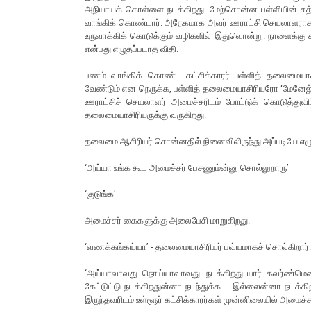
அநியாயக் கொள்ளை நடக்கிறது. மேற்சொன்ன பள்ளியின் சத்த
வாங்கிக் கொண்டார். அநேகமாக அவர் ஊராட்சி செயலாளராக இருக்
உருவாக்கிக் கொடுக்கும் வழிகளில் இதுவொன்று. நாளைக்கு க
என்பது எழுதப்படாத விதி.
பணம் வாங்கிக் கொண்ட கட்சிக்காரர் பள்ளித் தலைமைய
வேண்டும் என நெருக்க, பள்ளித் தலைமையாசிரியரோ ‘மேனேஜ்மெ
ஊராட்சிச் செயலாளர் அமைச்சரிடம் போட்டுக் கொடுத்துவிட
தலைமையாசிரியருக்கு வருகிறது.
தலைமை ஆசிரியர் சொன்னதில் நினைவிலிருந்து அப்படியே எழு
‘அய்யா உங்க கூட அமைச்சர் பேசணும்ன்னு சொல்லுறாரு’
‘குடுங்க’
அமைச்சர் கைகளுக்கு அலைபேசி மாறுகிறது.
‘வணக்கங்கய்யா’ - தலைமையாசிரியர் பவ்யமாகச் சொல்கிறார்.
‘அய்யாவாவது நொய்யாவாவது...நடக்கிறது யார் கவர்ண்மெண்
கேட்டுட்டு நடக்கிறதுன்னா நடந்துக்க.... இல்லைன்னா நடக
இருந்தவரிடம் உள்ளூர் கட்சிக்காரர்கள் முன்னிலையில் அமைச்ச