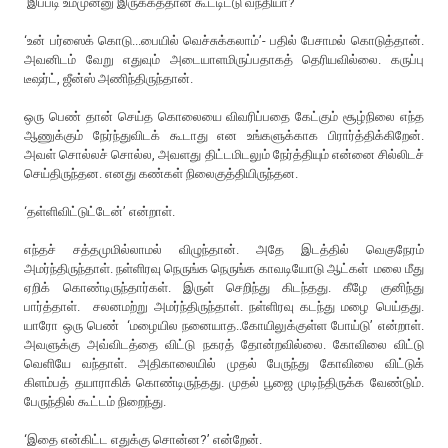
‘இப்படி உம்முன்னு இருக்கத்தான் கூட்டிட்டு வந்தியா?’
‘உன் பர்ஸைக் கொடு...பையில் வெச்சுக்கலாம்’- பதில் பேசாமல் கொடுத்தான்.
அவனிடம் வேறு எதுவும் அடையாளமிருப்பதாகத் தெரியவில்லை. கருப்பு
டீஷர்ட், ஜீன்ஸ் அணிந்திருந்தான்.
ஒரு பெண் தான் செய்த கொலையை விவரிப்பதை கேட்கும் சூழ்நிலை எந்த
ஆணுக்கும் நேர்ந்துவிடக் கூடாது என உங்களுக்காக பிரார்த்திக்கிறேன்.
அவள் சொல்லச் சொல்ல, அவளது திட்டமிடலும் நேர்த்தியும் என்னை சில்லிடச்
செய்திருந்தன. எனது கண்கள் நிலைகுத்தியிருந்தன.
‘தள்ளிவிட்டுட்டேன்’ என்றாள்.
எந்தச் சத்தமுமில்லாமல் விழுந்தான். அதே இடத்தில் வெகுநேரம்
அமர்ந்திருந்தாள். நள்ளிரவு நெருங்க நெருங்க காவடியோடு ஆட்கள் மலை மீது
ஏறிக் கொண்டிருந்தார்கள். இருள் செறிந்து கிடந்தது. கீழே குனிந்து
பார்த்தாள். சலனமற்று அமர்ந்திருந்தாள். நள்ளிரவு கடந்து மழை பெய்தது.
யாரோ ஒரு பெண் ‘மழையில நனையாத..கோயிலுக்குள்ள போய்டு’ என்றாள்.
அவளுக்கு அவ்விடத்தை விட்டு நகரத் தோன்றவில்லை. கோவிலை விட்டு
வெளியே வந்தாள். அதிகாலையில் முதல் பேருந்து கோவிலை விட்டுக்
கிளம்பத் தயாராகிக் கொண்டிருந்தது. முதல் பூஜை முடிந்திருக்க வேண்டும்.
பேருந்தில் கூட்டம் நிறைந்து.
‘இதை என்கிட்ட எதுக்கு சொன்ன?’ என்றேன்.