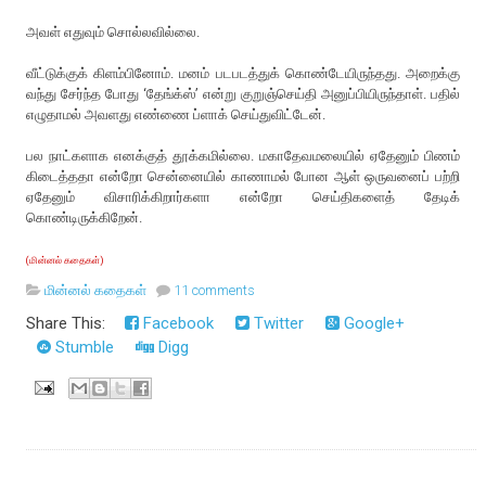
அவள் எதுவும் சொல்லவில்லை.
வீட்டுக்குக் கிளம்பினோம். மனம் படபடத்துக் கொண்டேயிருந்தது. அறைக்கு
வந்து சேர்ந்த போது ‘தேங்க்ஸ்’ என்று குறுஞ்செய்தி அனுப்பியிருந்தாள். பதில்
எழுதாமல் அவளது எண்ணை ப்ளாக் செய்துவிட்டேன்.
பல நாட்களாக எனக்குத் தூக்கமில்லை. மகாதேவமலையில் ஏதேனும் பிணம்
கிடைத்ததா என்றோ சென்னையில் காணாமல் போன ஆள் ஒருவனைப் பற்றி
ஏதேனும் விசாரிக்கிறார்களா என்றோ செய்திகளைத் தேடிக்
கொண்டிருக்கிறேன்.
(மின்னல் கதைகள்)
மின்னல் கதைகள்
11 comments
Share This:
Facebook
Twitter
Google+
Stumble
Digg