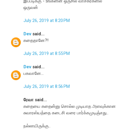
இப்படிக்கு - உங்களின் ஒருசில வாசகர்களில்
ஒருவன்
July 26, 2019 at 8:20 PM
Dev
said...
கதைதானே?!
July 26, 2019 at 8:55 PM
Dev
said...
பகவானே...
July 26, 2019 at 8:56 PM
ரேவா said...
கதையை கதைன்னு சொல்ல முடியாத அளவுக்கான
சுவாரஸ்யத்தை கடைசி வரை பார்க்கமுடிஞ்சது..
நல்லாயிருக்கு..