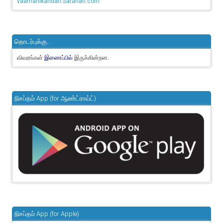
vaamanikandan.Sarahah.com
தொடர்புக்கு..
விவரங்கள்
இருக்கின்றன.
இணைப்பில்
நிசப்தம் App (for ஆண்ட்ராய்ட்)
நிசப்தம் App (for Apple)