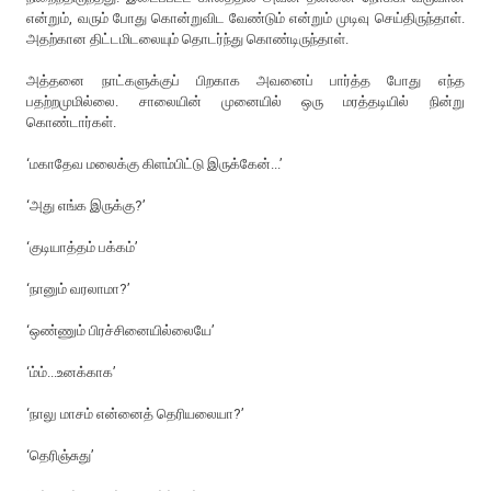
என்றும், வரும் போது கொன்றுவிட வேண்டும் என்றும் முடிவு செய்திருந்தாள்.
அதற்கான திட்டமிடலையும் தொடர்ந்து கொண்டிருந்தாள்.
அத்தனை நாட்களுக்குப் பிறகாக அவனைப் பார்த்த போது எந்த
பதற்றமுமில்லை. சாலையின் முனையில் ஒரு மரத்தடியில் நின்று
கொண்டார்கள்.
‘மகாதேவ மலைக்கு கிளம்பிட்டு இருக்கேன்...’
‘அது எங்க இருக்கு?’
‘குடியாத்தம் பக்கம்’
‘நானும் வரலாமா?’
‘ஒண்ணும் பிரச்சினையில்லையே’
‘ம்ம்...உனக்காக’
‘நாலு மாசம் என்னைத் தெரியலையா?’
‘தெரிஞ்சுது’