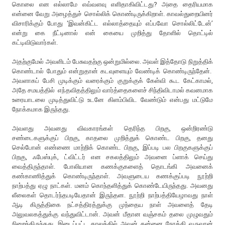
கொலை என எல்லாமே எவ்வளவு எளிதாகிவிட்டது? அதை தைரியமாக
என்னை வேறு அழைத்துச் சொல்லிக் கொண்டிருக்கிறாள். காவல்துறையினர்
விசாரிக்கும் போது ‘இவன்கிட்ட எல்லாத்தையும் எப்பவோ சொல்லிட்டேன்’
என்று கை நீட்டினால் என் கையை முறித்து தோளில் தொட்டில்
கட்டிவிடுவார்கள்.
அதற்குமேல் அவளிடம் பேசுவதற்கு ஒன்றுமில்லை. அவள் இத்தோடு நிறுத்திக்
கொண்டால் போதும் என்றுதான் கடவுளையும் வேண்டிக் கொண்டிருந்தேன்.
அவளாகப் பேசி முடிக்கும் வரைக்கும் குறுக்குக் கேள்வி கூட கேட்காமல்,
அதே சமயத்தில் எந்தவிதத்திலும் வார்த்தைகளைச் சிந்திவிடாமல் கவனமாக
உரையாடலை முடித்துவிட்டு உடனே கிளம்பிவிட வேண்டும் என்பது மட்டுமே
நோக்கமாக இருந்தது.
அவளது அவனது விவகாரங்கள் தெரிந்த பிறகு, ஒன்றிரண்டு
சண்டைகளுக்குப் பிறகு, காதலை முறித்துக் கொண்ட பிறகு, தனது
செல்போன் எண்ணை மாற்றிக் கொண்ட பிறகு, இப்படி பல பிறகுகளுக்குப்
பிறகு, ஃபேஸ்புக், ட்விட்டர் என சகலத்திலும் அவனை ப்ளாக் செய்து
வைத்திருந்தாள். போலியான கணக்குகளைத் தொடங்கி அவனைக்
கண்காணித்துக் கொண்டிருந்தாள். அவளுடைய கணக்குப்படி நூற்றி
நாற்பத்து ஏழு நாட்கள். மனம் கொந்தளித்துக் கொண்டேயிருந்தது. அவனது
லீலைகள் தொடர்ந்தபடியேதான் இருந்தன. நூற்றி நாற்பத்தியேழாவது நாள்
ஆடி கிருத்திகை நட்சத்திரத்துக்கு முந்தைய நாள் அவளைத் தேடி
அலுவலகத்துக்கு வந்துவிட்டான். அவன் மீதான வஞ்சகம் தலை முழுவதும்
நிறைந்திருந்தது. இடைப்பட்ட காலத்தில் அவன் தன்னை நோக்கி வருவான்