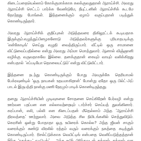
கிடைப்பதையெல்லாம் கோக்குமாக்காக கலக்குவதுதான் ஆராய்ச்சி. அவரது
ஆராய்ச்சி செட்டப் பார்க்க வேண்டுமே, நீயுட்டனின் ஆராய்ச்சிக் கூடமே
தோற்றது போங்கள். இத்தனைக்கும் ஏழாம் வகுப்புதான் படித்துக்
கொண்டிருந்தார்.
அவரது ஆராய்ச்சிக் குறிப்புகள் அடுத்தவரை திகிலூட்டக் கூடியதாக
இருக்கும்.எழுத்துப்பிழைகளோடு அடுத்தவர்களுக்கு புரியாதபடிக்கு
'என்கோடிங்' செய்து எழுதி வைத்திருப்பார். வீட்டில் ஒரு சாமானை
விட்டுவைப்பதில்லை என்று அவரது அம்மா மொத்துவார். ஆனால் விஞ்ஞானி
வழிக்கு வருவதாகவே இல்லை. தனக்குதான் கையும் வாயும் வலிக்கிறது
என்பதால் 'எப்படியோ தொலையட்டும்' என்று விட்டுவிட்டார்.
இத்தனை நடந்து கொண்டிருக்கும் போது அவருக்கே தெரியாமல்
பேக்ரவுண்டில் 'ஒரு நாயகன் உதயமாகிறான்' போன்று ஏதோ ஒரு பில்ட்-அப்
பாடல் இருபத்தி நான்கு மணி நேரமும் பாடிக் கொண்டிருந்தது.
தனது ஆராய்ச்சியின் முடிவுகளை சோதனை செய்கிறேன் பேர்வழி என்று
ஊர்வன பறப்பன என எல்லாவற்றையும் டார்ச்சர் செய்யத் துவங்கினார்.
கரப்பான், எலி, பல்லி என கிடைப்பதன் மீதெல்லாம் அந்த 'ஆராய்ச்சி
திரவத்தை' ஊற்றுவார். அவை அடுத்த சில நிமிடங்களில் செத்துவிடும்.
கெரசின் ஒன்று போதாதா ஒரு உயிரைக் கொல்ல? அந்த ஜீவன் சாகும்
வரைக்கும் சுண்டு விரலில் ரத்தம் வரும் வரைக்கும் நகத்தை கடித்துக்
கொண்டிருப்பார். ரிசல்ட்டுக்காக வெயிட்டிங் என்பதை வெளிப்படுத்தத்தான்
இந்த 'நகக்கடி' எஃபெக்ட். அந்த உயிர் பிரிந்தவுடன் சக்ஸஸ், சக்ஸஸ் என