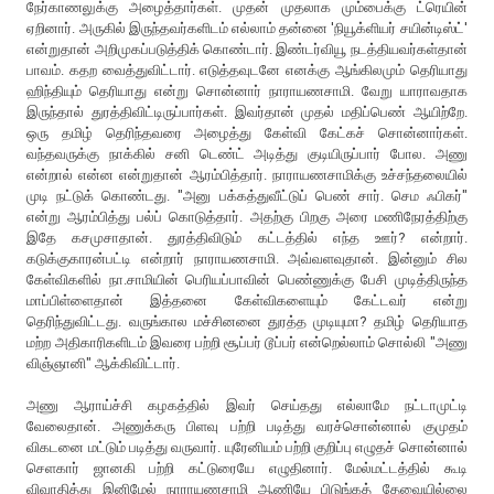
நேர்காணலுக்கு அழைத்தார்கள். முதன் முதலாக மும்பைக்கு ட்ரெயின்
ஏறினார். அருகில் இருந்தவர்களிடம் எல்லாம் தன்னை 'நியூக்ளியர் சயின்டிஸ்ட்'
என்றுதான் அறிமுகப்படுத்திக் கொண்டார். இண்டர்வியூ நடத்தியவர்கள்தான்
பாவம். கதற வைத்துவிட்டார். எடுத்தவுடனே எனக்கு ஆங்கிலமும் தெரியாது
ஹிந்தியும் தெரியாது என்று சொன்னார் நாராயணசாமி. வேறு யாராவதாக
இருந்தால் துரத்திவிட்டிருப்பார்கள். இவர்தான் முதல் மதிப்பெண் ஆயிற்றே.
ஒரு தமிழ் தெரிந்தவரை அழைத்து கேள்வி கேட்கச் சொன்னார்கள்.
வந்தவருக்கு நாக்கில் சனி டெண்ட் அடித்து குடியிருப்பார் போல. அணு
என்றால் என்ன என்றுதான் ஆரம்பித்தார். நாராயணசாமிக்கு உச்சந்தலையில்
முடி நட்டுக் கொண்டது. "அனு பக்கத்துவீட்டுப் பெண் சார். செம ஃபிகர்"
என்று ஆரம்பித்து பல்ப் கொடுத்தார். அதற்கு பிறகு அரை மணிநேரத்திற்கு
இதே கசமுசாதான். துரத்திவிடும் கட்டத்தில் எந்த ஊர்? என்றார்.
கடுக்குகாரன்பட்டி என்றார் நாராயணசாமி. அவ்வளவுதான். இன்னும் சில
கேள்விகளில் நா.சாமியின் பெரியப்பாவின் பெண்ணுக்கு பேசி முடித்திருந்த
மாப்பிள்ளைதான் இத்தனை கேள்விகளையும் கேட்டவர் என்று
தெரிந்துவிட்டது. வருங்கால மச்சினனை துரத்த முடியுமா? தமிழ் தெரியாத
மற்ற அதிகாரிகளிடம் இவரை பற்றி சூப்பர் டூப்பர் என்றெல்லாம் சொல்லி "அணு
விஞ்ஞானி" ஆக்கிவிட்டார்.
அணு ஆராய்ச்சி கழகத்தில் இவர் செய்தது எல்லாமே நட்டாமுட்டி
வேலைதான். அணுக்கரு பிளவு பற்றி படித்து வரச்சொன்னால் குமுதம்
விகடனை மட்டும் படித்து வருவார். யுரேனியம் பற்றி குறிப்பு எழுதச் சொன்னால்
செளகார் ஜானகி பற்றி கட்டுரையே எழுதினார். மேல்மட்டத்தில் கூடி
விவாதித்து இனிமேல் நாராயணசாமி ஆணியே பிடுங்கத் தேவையில்லை