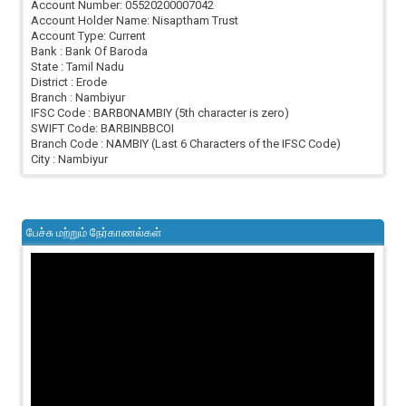
Account Number: 05520200007042
Account Holder Name: Nisaptham Trust
Account Type: Current
Bank : Bank Of Baroda
State : Tamil Nadu
District : Erode
Branch : Nambiyur
IFSC Code : BARB0NAMBIY (5th character is zero)
SWIFT Code: BARBINBBCOI
Branch Code : NAMBIY (Last 6 Characters of the IFSC Code)
City : Nambiyur
பேச்சு மற்றும் நேர்காணல்கள்