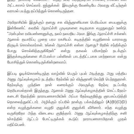
அட்டகாசம் செய்வார். ஜந்துக்கள் இவருக்கு வேண்டியே அவரது வீட்டிற்குள்
வராமல் பயந்து தப்பித்துக் கொண்டிருந்தன.
அவிநாசியில் இருக்கும் தனது சக விஞ்ஞானியான பெரியம்மா பையனுக்கு
இன்லேண்ட் கவரில் ஆராய்ச்சி முடிவுகளை கடிதமாக எழுதுவதும் உண்டு.
"அன்புள்ள ரவியண்ணனுக்கு, நலம் நலமறிய அவா. இங்கு ஆராய்ச்சி சக்ஸஸ்.
ஆனால் தயாரிப்பு முறை பரம ரகசியம். கடிதத்தில் எழுதினால் யாராவது
திருடிக் கொள்வார்கள். உங்கள் ஆராய்ச்சி என்ன ஆனது? நேரில் சந்திக்கும்
போது சொல்லித்தருகிறேன்" என்று தகவல் பரிமாற்றம் நடக்கும்.
இந்தக்கடிதங்களை சி.பி.எஸ்.ஈ பள்ளிகள் பாடத்திட்டமாக மாற்றலாமா என்று
யோசித்துக் கொண்டிருக்கின்றனவாம்.
இப்படி ஓடிக்கொண்டிருந்த வாழ்வில் பெரும் புயல் அடித்தது. அது மத்திய
அணு ஆய்வுக்கழகம் நடத்திய தேர்வில் நம் விஞ்ஞானி வெற்றி பெற்றதுதான்.
தேர்வுக்கு முந்தின நாள் வரைக்கும் அவருக்கு தேர்வு நடப்பதே
தெரியாமல்தான் இருந்தது. ஆனால் அணு ஆய்வுக்கழகத்தின் கெட்டநேரம்-
கடைசி நேரத்தில் நாராயணசாமியின் அப்பா தேர்வுகுறித்து ஞாபகப்படுத்தி
தொலைத்துவிட்டார். அழிக்கும் ரப்பரில் நான்கு பக்கத்திலும் (A)(B)(C)(D)
என்ற எழுத்துக்களை எழுதி குலுக்கி குலுக்கி வீசினார். எந்த எழுத்து
வருகிறதோ அந்த விடையை குறித்தார். அணு ஆய்வுக்கழகத்திற்கு சனி
உச்சத்தில் ஆட்டம் போட்டிருக்கக் கூடும். நாராயணசாமிதான் முதல்
மதிப்பெண்.