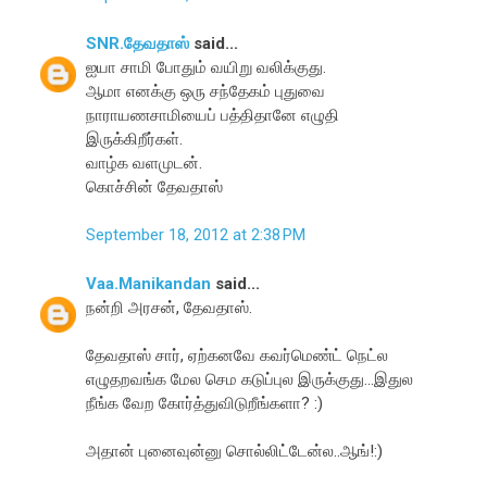
SNR.தேவதாஸ்
said...
ஐயா சாமி போதும் வயிறு வலிக்குது.
ஆமா எனக்கு ஒரு சந்தேகம் புதுவை
நாராயணசாமியைப் பத்திதானே எழுதி
இருக்கிறீர்கள்.
வாழ்க வளமுடன்.
கொச்சின் தேவதாஸ்
September 18, 2012 at 2:38 PM
Vaa.Manikandan
said...
நன்றி அரசன், தேவதாஸ்.
தேவதாஸ் சார், ஏற்கனவே கவர்மெண்ட் நெட்ல
எழுதறவங்க மேல செம கடுப்புல இருக்குது...இதுல
நீங்க வேற கோர்த்துவிடுறீங்களா? :)
அதான் புனைவுன்னு சொல்லிட்டேன்ல..ஆங்!:)