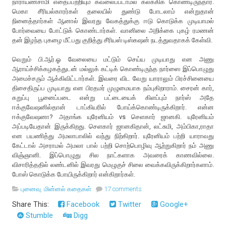
நாராயணசாமி எதைப்பற்றியும் கவலைப்படாமல் கலக்கிக் கொண்டிருந்தார்.
மெகா சீரியல்காரர்கள் தலையில் துண்டு போடலாம் என்றுதான்
நினைத்தார்கள் ஆனால் இவரது வேகத்துக்கு ஈடு கொடுக்க முடியாமல்
போர்வையை போட்டுக் கொண்டார்கள். வானிலை அறிக்கை புகழ் ரமணன்
தன் இழந்த புகழை மீட்பது குறித்து சீரியஸ் டிஸ்கஷன் நடத்துவதாகக் கேள்வி.
வெறும் பி.ஆர்.ஓ வேலையை மட்டும் செய்ய முடியாது என அணு
ஆராய்ச்சிக்கழகத்துடன் மல்லுக் கட்டிக் கொண்டிருந்த நார்ஸை இப்பொழுது
அமைச்சரும் ஆக்கிவிட்டார்கள். இவரை விட வேறு யாராலும் பிரச்சினையை
திசைதிருப்ப முடியாது என பிரதமர் முழுமையாக நம்புகிறாராம். சைரன் கார்,
கறுப்பு பூனைப்படை என்று பட்டையைக் கிளப்பும் நார்ஸ் அதே
ஈக்குவேஷனில்தான் டாப்கியரில் போய்க்கொண்டிருக்கிறார். என்ன
ஈக்குவேஷனா? அதாங்க யுரேனியம் vs செளகார் ஜானகி. யுரேனியம்
அப்படியேதான் இருக்கிறது. செளகார் ஜானகிதான், லட்சுமி, அம்பிகா,ராதா
என பயணித்து அமலாபாலில் வந்து நிற்கிறார். யுரேனியம் பற்றி யாராவது
கேட்டால் அசராமல் அமலா பால் பற்றி சொற்பொழிவு ஆற்றுகிறார் நம் அணு
விஞ்ஞானி. இப்பொழுது சில நாட்களாக அவரைக் காணவில்லை.
விசாரித்ததில் லண்டனில் இவரது மெழுகுச் சிலை வைக்கவிருக்கிறார்களாம்.
போஸ் கொடுக்க போயிருக்கிறார் என்கிறார்கள்.
புனைவு
,
மின்னல் கதைகள்
17 comments
Share This:
Facebook
Twitter
Google+
Stumble
Digg