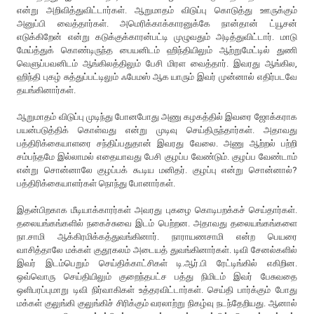
என்று அறிவித்துவிட்டார்கள். ஆறுமாதம் விடுப்பு கொடுத்து ஊருக்கும்
அனுப்பி வைத்தார்கள். அமெரிக்காக்காரனுக்கே நான்தான் ட்யூசன்
எடுக்கிறேன் என்று கடுக்குக்காரன்பட்டி முழுவதும் அடித்துவிட்டார். மாடு
மேய்த்துக் கொண்டிருந்த பையனிடம் ஹிந்தியிலும் ஆற்றுமேட்டில் துணி
வெளுப்பவனிடம் ஆங்கிலத்திலும் பேசி மிரள வைத்தார். இவரது ஆங்கில,
ஹிந்தி புகழ் சுத்துப்பட்டிலும் ஃபேமஸ் ஆக யாரும் இவர் முன்னால் எதிர்படவே
தயங்கினார்கள்.
ஆறுமாதம் விடுப்பு முடிந்து போனபோது அணு கழகத்தில் இவரை ஜோக்கராக
பயன்படுத்திக் கொள்வது என்று முடிவு செய்திருந்தார்கள். அதாவது
பத்திரிக்கையாளரை சந்திப்பதுதான் இவரது வேலை. அணு ஆற்றல் பற்றி
சம்பந்தமே இல்லாமல் எதையாவது பேசி குழப்ப வேண்டும். குழப்ப வேண்டாம்
என்று சொன்னாலே குழப்பக் கூடிய மனிதர். குழப்பு என்று சொன்னால்?
பத்திரிக்கையாளர்கள் நொந்து போனார்கள்.
இதன்பிறகாக மீடியாக்காரர்கள் அவரது புகழை கொடிபறக்கச் செய்தார்கள்.
தலையங்கங்களில் நகைச்சுவை இடம் பெற்றன. அதாவது தலையங்கங்களை
நா.சாமி ஆக்கிரமிக்கத்துவங்கினார். நாராயணசாமி என்ற பெயரை
வாசித்தாலே மக்கள் குதூகலம் அடையத் துவங்கினார்கள். டிவி சேனல்களில்
இவர் இடம்பெறும் செய்திக்காட்சிகள் டி.ஆர்.பி ரேட்டிங்கில் எகிறின.
ஒவ்வொரு செய்தியிலும் குறைந்தபட்ச பத்து நிமிடம் இவர் பேசுவதை
ஒளிபரப்புமாறு டிவி நிர்வாகிகள் உத்தரவிட்டார்கள். செய்தி பார்க்கும் போது
மக்கள் குலுங்கி குலுங்கிச் சிரிக்கும் வரலாற்று நிகழ்வு நடந்தேறியது. ஆனால்