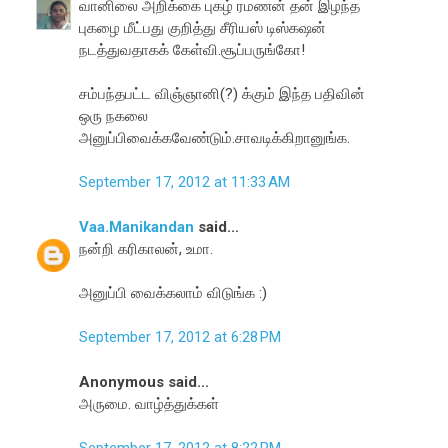
வானிலை அறிக்கை புகழ் ரமணன் தன் இழந்த
புகழை மீட்பது குறித்து சீரியஸ் டிஸ்கஷன்
நடத்துவதாகக் கேள்வி.சூப்பருங்கோ!
சம்பந்தபட்ட விஞ்ஞானி(?) க்கும் இந்த பதிவின்
ஒரு நகலை
அனுப்பிவைக்கவேண்டும்.சாவடிக்கிறானுங்க.
September 17, 2012 at 11:33 AM
Vaa.Manikandan
said...
நன்றி கரிகாலன், உமா.
அனுப்பி வைக்கலாம் விடுங்க :)
September 17, 2012 at 6:28 PM
Anonymous said...
அருமை. வாழ்த்துக்கள்