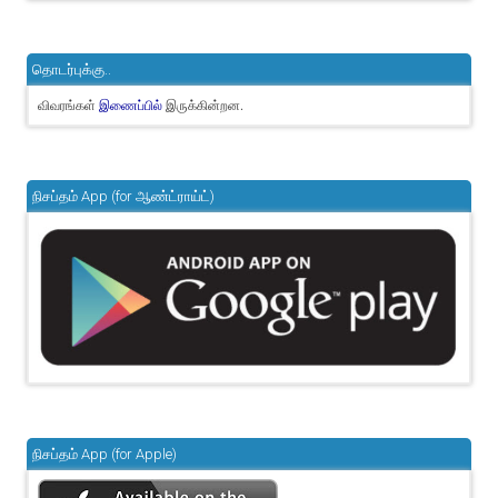
தொடர்புக்கு..
விவரங்கள்
இருக்கின்றன.
இணைப்பில்
நிசப்தம் App (for ஆண்ட்ராய்ட்)
நிசப்தம் App (for Apple)