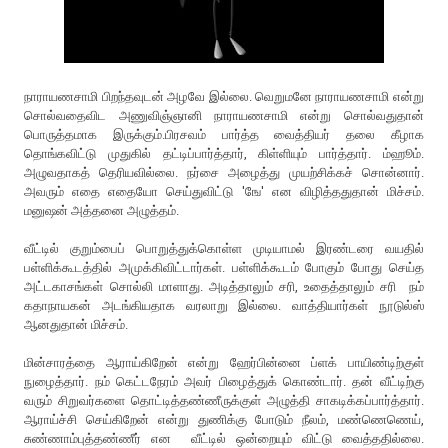
நாராயணசாமி பிறந்தவுடன் அழவே இல்லை. வெறுமனே நாராயணசாமி என்று
சொல்வதைவிட அணுவிஞ்ஞானி நாராயணசாமி என்று சொல்வதுதான்
பொருத்தமாக இருக்கும்.பிரசவம் பார்த்த வைத்தியர் தலை கீழாக
தொங்கவிட்டு முதுகில் தட்டிப்பார்த்தார், கிள்ளியும் பார்த்தார். ம்ஹூம்.
அழுவதாகத் தெரியவில்லை. நர்சை அழைத்து முயற்சிக்கச் சொன்னார்.
அவரும் எதை எதையோ செய்துவிட்டு 'ஙே' என விழித்ததுதான் மிச்சம்.
மனுஷன் அத்தனை அழுத்தம்.
வீட்டில் குறும்பைப் பொறுத்துக்கொள்ள முடியாமல் இரண்டரை வயதில்
பள்ளிக்கூடத்தில் அமுக்கிவிட்டார்கள். பள்ளிக்கூடம் போகும் போது செய்த
அட்டகாசங்கள் சொல்லி மாளாது. அடித்தாலும் சரி, உதைத்தாலும் சரி நம்
கதாநாயகன் அடங்கியதாக வரலாறு இல்லை. வாத்தியார்கள் நூடுல்ஸ்
ஆனதுதான் மிச்சம்.
மின்சாரத்தை ஆராய்கிறேன் என்று ஹேர்பின்னை ப்ளக் பாயிண்டிற்குள்
நுழைத்தார். நம் கெட்டநேரம் அவர் பிழைத்துக் கொண்டார். தன் வீட்டிற்கு
வரும் சிறுவர்களை தொட்டித்தண்ணீருக்குள் அழுத்தி சாகடிக்கப்பார்த்தார்.
ஆராய்ச்சி செய்கிறேன் என்று துணிக்கு போடும் நீலம், மண்ணெணெய்,
சுண்ணாம்புத்தண்ணீர் என வீட்டில் ஒன்றையும் விட்டு வைத்ததில்லை.