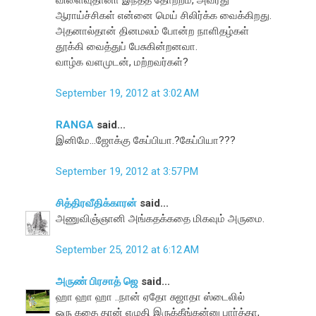
ஆராய்ச்சிகள் என்னை மெய் சிலிர்க்க வைக்கிறது.
அதனால்தான் தினமலம் போன்ற நாளிதழ்கள்
தூக்கி வைத்துப் பேசுகின்றனவா.
வாழ்க வளமுடன், மற்றவர்கள்?
September 19, 2012 at 3:02 AM
RANGA
said...
இனிமே...ஜோக்கு கேப்பியா.?கேப்பியா???
September 19, 2012 at 3:57 PM
சித்திரவீதிக்காரன்
said...
அணுவிஞ்ஞானி அங்கதக்கதை மிகவும் அருமை.
September 25, 2012 at 6:12 AM
அருண் பிரசாத் ஜெ
said...
ஹா ஹா ஹா ..நான் ஏதோ சுஜாதா ஸ்டைலில்
ஒரு கதை தான் எழுதி இருக்கீங்கன்னு பார்த்தா,