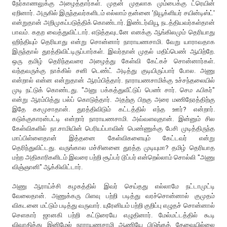
நேர்காணலுக்கு அழைத்தார்கள். முதன் முதலாக மும்பைக்கு ட்ரெயின்
ஏறினார். அருகில் இருந்தவர்களிடம் எல்லாம் தன்னை 'நியூக்ளியர் சயின்டிஸ்ட்'
என்றுதான் அறிமுகப்படுத்திக் கொண்டார். இண்டர்வியூ நடத்தியவர்கள்தான்
பாவம். கதற வைத்துவிட்டார். எடுத்தவுடனே எனக்கு ஆங்கிலமும் தெரியாது
ஹிந்தியும் தெரியாது என்று சொன்னார் நாராயணசாமி. வேறு யாராவதாக
இருந்தால் துரத்திவிட்டிருப்பார்கள். இவர்தான் முதல் மதிப்பெண் ஆயிற்றே.
ஒரு தமிழ் தெரிந்தவரை அழைத்து கேள்வி கேட்கச் சொன்னார்கள்.
வந்தவருக்கு நாக்கில் சனி டெண்ட் அடித்து குடியிருப்பார் போல. அணு
என்றால் என்ன என்றுதான் ஆரம்பித்தார். நாராயணசாமிக்கு உச்சந்தலையில்
முடி நட்டுக் கொண்டது. "அனு பக்கத்துவீட்டுப் பெண் சார். செம ஃபிகர்"
என்று ஆரம்பித்து பல்ப் கொடுத்தார். அதற்கு பிறகு அரை மணிநேரத்திற்கு
இதே கசமுசாதான். துரத்திவிடும் கட்டத்தில் எந்த ஊர்? என்றார்.
கடுக்குகாரன்பட்டி என்றார் நாராயணசாமி. அவ்வளவுதான். இன்னும் சில
கேள்விகளில் நா.சாமியின் பெரியப்பாவின் பெண்ணுக்கு பேசி முடித்திருந்த
மாப்பிள்ளைதான் இத்தனை கேள்விகளையும் கேட்டவர் என்று
தெரிந்துவிட்டது. வருங்கால மச்சினனை துரத்த முடியுமா? தமிழ் தெரியாத
மற்ற அதிகாரிகளிடம் இவரை பற்றி சூப்பர் டூப்பர் என்றெல்லாம் சொல்லி "அணு
விஞ்ஞானி" ஆக்கிவிட்டார்.
அணு ஆராய்ச்சி கழகத்தில் இவர் செய்தது எல்லாமே நட்டாமுட்டி
வேலைதான். அணுக்கரு பிளவு பற்றி படித்து வரச்சொன்னால் குமுதம்
விகடனை மட்டும் படித்து வருவார். யுரேனியம் பற்றி குறிப்பு எழுதச் சொன்னால்
செளகார் ஜானகி பற்றி கட்டுரையே எழுதினார். மேல்மட்டத்தில் கூடி
விவாதித்து இனிமேல் நாராயணசாமி ஆணியே பிடுங்கத் தேவையில்லை