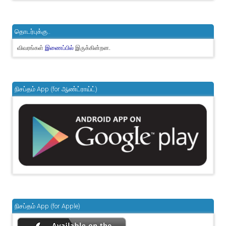
தொடர்புக்கு..
விவரங்கள்
இருக்கின்றன.
இணைப்பில்
நிசப்தம் App (for ஆண்ட்ராய்ட்)
நிசப்தம் App (for Apple)