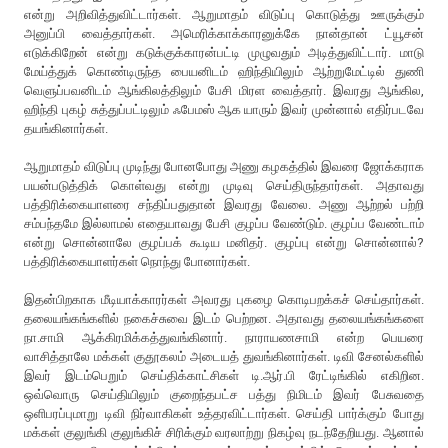
என்று அறிவித்துவிட்டார்கள். ஆறுமாதம் விடுப்பு கொடுத்து ஊருக்கும்
அனுப்பி வைத்தார்கள். அமெரிக்காக்காரனுக்கே நான்தான் ட்யூசன்
எடுக்கிறேன் என்று கடுக்குக்காரன்பட்டி முழுவதும் அடித்துவிட்டார். மாடு
மேய்த்துக் கொண்டிருந்த பையனிடம் ஹிந்தியிலும் ஆற்றுமேட்டில் துணி
வெளுப்பவனிடம் ஆங்கிலத்திலும் பேசி மிரள வைத்தார். இவரது ஆங்கில,
ஹிந்தி புகழ் சுத்துப்பட்டிலும் ஃபேமஸ் ஆக யாரும் இவர் முன்னால் எதிர்படவே
தயங்கினார்கள்.
ஆறுமாதம் விடுப்பு முடிந்து போனபோது அணு கழகத்தில் இவரை ஜோக்கராக
பயன்படுத்திக் கொள்வது என்று முடிவு செய்திருந்தார்கள். அதாவது
பத்திரிக்கையாளரை சந்திப்பதுதான் இவரது வேலை. அணு ஆற்றல் பற்றி
சம்பந்தமே இல்லாமல் எதையாவது பேசி குழப்ப வேண்டும். குழப்ப வேண்டாம்
என்று சொன்னாலே குழப்பக் கூடிய மனிதர். குழப்பு என்று சொன்னால்?
பத்திரிக்கையாளர்கள் நொந்து போனார்கள்.
இதன்பிறகாக மீடியாக்காரர்கள் அவரது புகழை கொடிபறக்கச் செய்தார்கள்.
தலையங்கங்களில் நகைச்சுவை இடம் பெற்றன. அதாவது தலையங்கங்களை
நா.சாமி ஆக்கிரமிக்கத்துவங்கினார். நாராயணசாமி என்ற பெயரை
வாசித்தாலே மக்கள் குதூகலம் அடையத் துவங்கினார்கள். டிவி சேனல்களில்
இவர் இடம்பெறும் செய்திக்காட்சிகள் டி.ஆர்.பி ரேட்டிங்கில் எகிறின.
ஒவ்வொரு செய்தியிலும் குறைந்தபட்ச பத்து நிமிடம் இவர் பேசுவதை
ஒளிபரப்புமாறு டிவி நிர்வாகிகள் உத்தரவிட்டார்கள். செய்தி பார்க்கும் போது
மக்கள் குலுங்கி குலுங்கிச் சிரிக்கும் வரலாற்று நிகழ்வு நடந்தேறியது. ஆனால்