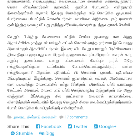
நாராயணசாமி எதைப்பற்றியும் கவலைப்படாமல் கலக்கிக் கொண்டிருந்தார்.
மெகா சீரியல்காரர்கள் தலையில் துண்டு போடலாம் என்றுதான்
நினைத்தார்கள் ஆனால் இவரது வேகத்துக்கு ஈடு கொடுக்க முடியாமல்
போர்வையை போட்டுக் கொண்டார்கள். வானிலை அறிக்கை புகழ் ரமணன்
தன் இழந்த புகழை மீட்பது குறித்து சீரியஸ் டிஸ்கஷன் நடத்துவதாகக் கேள்வி.
வெறும் பி.ஆர்.ஓ வேலையை மட்டும் செய்ய முடியாது என அணு
ஆராய்ச்சிக்கழகத்துடன் மல்லுக் கட்டிக் கொண்டிருந்த நார்ஸை இப்பொழுது
அமைச்சரும் ஆக்கிவிட்டார்கள். இவரை விட வேறு யாராலும் பிரச்சினையை
திசைதிருப்ப முடியாது என பிரதமர் முழுமையாக நம்புகிறாராம். சைரன் கார்,
கறுப்பு பூனைப்படை என்று பட்டையைக் கிளப்பும் நார்ஸ் அதே
ஈக்குவேஷனில்தான் டாப்கியரில் போய்க்கொண்டிருக்கிறார். என்ன
ஈக்குவேஷனா? அதாங்க யுரேனியம் vs செளகார் ஜானகி. யுரேனியம்
அப்படியேதான் இருக்கிறது. செளகார் ஜானகிதான், லட்சுமி, அம்பிகா,ராதா
என பயணித்து அமலாபாலில் வந்து நிற்கிறார். யுரேனியம் பற்றி யாராவது
கேட்டால் அசராமல் அமலா பால் பற்றி சொற்பொழிவு ஆற்றுகிறார் நம் அணு
விஞ்ஞானி. இப்பொழுது சில நாட்களாக அவரைக் காணவில்லை.
விசாரித்ததில் லண்டனில் இவரது மெழுகுச் சிலை வைக்கவிருக்கிறார்களாம்.
போஸ் கொடுக்க போயிருக்கிறார் என்கிறார்கள்.
புனைவு
,
மின்னல் கதைகள்
17 comments
Share This:
Facebook
Twitter
Google+
Stumble
Digg