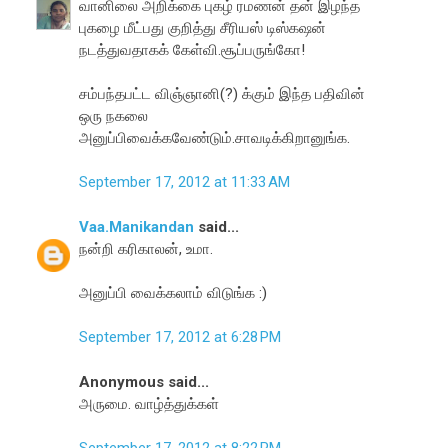
வானிலை அறிக்கை புகழ் ரமணன் தன் இழந்த
புகழை மீட்பது குறித்து சீரியஸ் டிஸ்கஷன்
நடத்துவதாகக் கேள்வி.சூப்பருங்கோ!
சம்பந்தபட்ட விஞ்ஞானி(?) க்கும் இந்த பதிவின்
ஒரு நகலை
அனுப்பிவைக்கவேண்டும்.சாவடிக்கிறானுங்க.
September 17, 2012 at 11:33 AM
Vaa.Manikandan
said...
நன்றி கரிகாலன், உமா.
அனுப்பி வைக்கலாம் விடுங்க :)
September 17, 2012 at 6:28 PM
Anonymous said...
அருமை. வாழ்த்துக்கள்