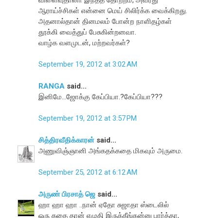
ஆராய்ச்சிகள் என்னை மெய் சிலிர்க்க வைக்கிறது.
அதனால்தான் தினமலம் போன்ற நாளிதழ்கள்
தூக்கி வைத்துப் பேசுகின்றனவா.
வாழ்க வளமுடன், மற்றவர்கள்?
September 19, 2012 at 3:02 AM
RANGA
said...
இனிமே...ஜோக்கு கேப்பியா.?கேப்பியா???
September 19, 2012 at 3:57 PM
சித்திரவீதிக்காரன்
said...
அணுவிஞ்ஞானி அங்கதக்கதை மிகவும் அருமை.
September 25, 2012 at 6:12 AM
அருண் பிரசாத் ஜெ
said...
ஹா ஹா ஹா ..நான் ஏதோ சுஜாதா ஸ்டைலில்
ஒரு கதை தான் எழுதி இருக்கீங்கன்னு பார்த்தா,