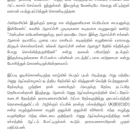
அட்டகாசம் செய்வார். ஜந்துக்கள் இவருக்கு வேண்டியே அவரது வீட்டிற்குள்
வராமல் பயந்து தப்பித்துக் கொண்டிருந்தன.
அவிநாசியில் இருக்கும் தனது சக விஞ்ஞானியான பெரியம்மா பையனுக்கு
இன்லேண்ட் கவரில் ஆராய்ச்சி முடிவுகளை கடிதமாக எழுதுவதும் உண்டு.
"அன்புள்ள ரவியண்ணனுக்கு, நலம் நலமறிய அவா. இங்கு ஆராய்ச்சி சக்ஸஸ்.
ஆனால் தயாரிப்பு முறை பரம ரகசியம். கடிதத்தில் எழுதினால் யாராவது
திருடிக் கொள்வார்கள். உங்கள் ஆராய்ச்சி என்ன ஆனது? நேரில் சந்திக்கும்
போது சொல்லித்தருகிறேன்" என்று தகவல் பரிமாற்றம் நடக்கும்.
இந்தக்கடிதங்களை சி.பி.எஸ்.ஈ பள்ளிகள் பாடத்திட்டமாக மாற்றலாமா என்று
யோசித்துக் கொண்டிருக்கின்றனவாம்.
இப்படி ஓடிக்கொண்டிருந்த வாழ்வில் பெரும் புயல் அடித்தது. அது மத்திய
அணு ஆய்வுக்கழகம் நடத்திய தேர்வில் நம் விஞ்ஞானி வெற்றி பெற்றதுதான்.
தேர்வுக்கு முந்தின நாள் வரைக்கும் அவருக்கு தேர்வு நடப்பதே
தெரியாமல்தான் இருந்தது. ஆனால் அணு ஆய்வுக்கழகத்தின் கெட்டநேரம்-
கடைசி நேரத்தில் நாராயணசாமியின் அப்பா தேர்வுகுறித்து ஞாபகப்படுத்தி
தொலைத்துவிட்டார். அழிக்கும் ரப்பரில் நான்கு பக்கத்திலும் (A)(B)(C)(D)
என்ற எழுத்துக்களை எழுதி குலுக்கி குலுக்கி வீசினார். எந்த எழுத்து
வருகிறதோ அந்த விடையை குறித்தார். அணு ஆய்வுக்கழகத்திற்கு சனி
உச்சத்தில் ஆட்டம் போட்டிருக்கக் கூடும். நாராயணசாமிதான் முதல்
மதிப்பெண்.