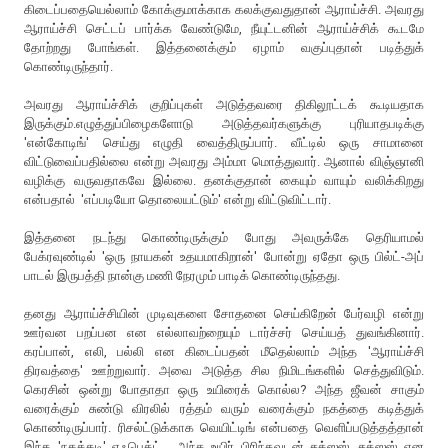
கிடைப்பதையெல்லாம் கோக்குமாக்காக கலக்குவதுதான் ஆராய்ச்சி. அவரது
ஆராய்ச்சி செட்டப் பார்க்க வேண்டுமே, நீயுட்டனின் ஆராய்ச்சிக் கூடமே
தோற்றது போங்கள். இத்தனைக்கும் ஏழாம் வகுப்புதான் படித்துக்
கொண்டிருந்தார்.
அவரது ஆராய்ச்சிக் குறிப்புகள் அடுத்தவரை திகிலூட்டக் கூடியதாக
இருக்கும்.எழுத்துப்பிழைகளோடு அடுத்தவர்களுக்கு புரியாதபடிக்கு
'என்கோடிங்' செய்து எழுதி வைத்திருப்பார். வீட்டில் ஒரு சாமானை
விட்டுவைப்பதில்லை என்று அவரது அம்மா மொத்துவார். ஆனால் விஞ்ஞானி
வழிக்கு வருவதாகவே இல்லை. தனக்குதான் கையும் வாயும் வலிக்கிறது
என்பதால் 'எப்படியோ தொலையட்டும்' என்று விட்டுவிட்டார்.
இத்தனை நடந்து கொண்டிருக்கும் போது அவருக்கே தெரியாமல்
பேக்ரவுண்டில் 'ஒரு நாயகன் உதயமாகிறான்' போன்று ஏதோ ஒரு பில்ட்-அப்
பாடல் இருபத்தி நான்கு மணி நேரமும் பாடிக் கொண்டிருந்தது.
தனது ஆராய்ச்சியின் முடிவுகளை சோதனை செய்கிறேன் பேர்வழி என்று
ஊர்வன பறப்பன என எல்லாவற்றையும் டார்ச்சர் செய்யத் துவங்கினார்.
கரப்பான், எலி, பல்லி என கிடைப்பதன் மீதெல்லாம் அந்த 'ஆராய்ச்சி
திரவத்தை' ஊற்றுவார். அவை அடுத்த சில நிமிடங்களில் செத்துவிடும்.
கெரசின் ஒன்று போதாதா ஒரு உயிரைக் கொல்ல? அந்த ஜீவன் சாகும்
வரைக்கும் சுண்டு விரலில் ரத்தம் வரும் வரைக்கும் நகத்தை கடித்துக்
கொண்டிருப்பார். ரிசல்ட்டுக்காக வெயிட்டிங் என்பதை வெளிப்படுத்தத்தான்
இந்த 'நகக்கடி' எஃபெக்ட். அந்த உயிர் பிரிந்தவுடன் சக்ஸஸ், சக்ஸஸ் என