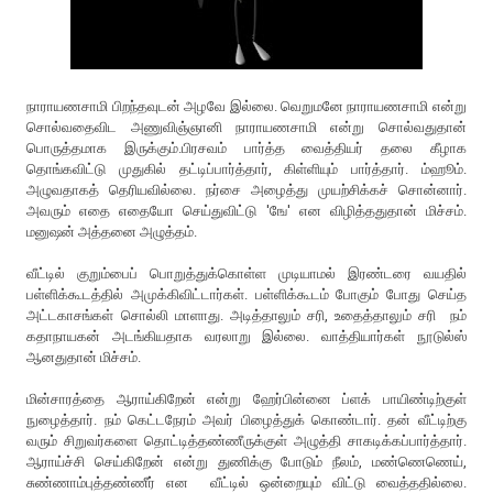
நாராயணசாமி பிறந்தவுடன் அழவே இல்லை. வெறுமனே நாராயணசாமி என்று
சொல்வதைவிட அணுவிஞ்ஞானி நாராயணசாமி என்று சொல்வதுதான்
பொருத்தமாக இருக்கும்.பிரசவம் பார்த்த வைத்தியர் தலை கீழாக
தொங்கவிட்டு முதுகில் தட்டிப்பார்த்தார், கிள்ளியும் பார்த்தார். ம்ஹூம்.
அழுவதாகத் தெரியவில்லை. நர்சை அழைத்து முயற்சிக்கச் சொன்னார்.
அவரும் எதை எதையோ செய்துவிட்டு 'ஙே' என விழித்ததுதான் மிச்சம்.
மனுஷன் அத்தனை அழுத்தம்.
வீட்டில் குறும்பைப் பொறுத்துக்கொள்ள முடியாமல் இரண்டரை வயதில்
பள்ளிக்கூடத்தில் அமுக்கிவிட்டார்கள். பள்ளிக்கூடம் போகும் போது செய்த
அட்டகாசங்கள் சொல்லி மாளாது. அடித்தாலும் சரி, உதைத்தாலும் சரி நம்
கதாநாயகன் அடங்கியதாக வரலாறு இல்லை. வாத்தியார்கள் நூடுல்ஸ்
ஆனதுதான் மிச்சம்.
மின்சாரத்தை ஆராய்கிறேன் என்று ஹேர்பின்னை ப்ளக் பாயிண்டிற்குள்
நுழைத்தார். நம் கெட்டநேரம் அவர் பிழைத்துக் கொண்டார். தன் வீட்டிற்கு
வரும் சிறுவர்களை தொட்டித்தண்ணீருக்குள் அழுத்தி சாகடிக்கப்பார்த்தார்.
ஆராய்ச்சி செய்கிறேன் என்று துணிக்கு போடும் நீலம், மண்ணெணெய்,
சுண்ணாம்புத்தண்ணீர் என வீட்டில் ஒன்றையும் விட்டு வைத்ததில்லை.