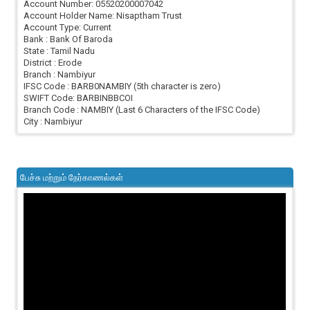
Account Number: 05520200007042
Account Holder Name: Nisaptham Trust
Account Type: Current
Bank : Bank Of Baroda
State : Tamil Nadu
District : Erode
Branch : Nambiyur
IFSC Code : BARB0NAMBIY (5th character is zero)
SWIFT Code: BARBINBBCOI
Branch Code : NAMBIY (Last 6 Characters of the IFSC Code)
City : Nambiyur
பேச்சு மற்றும் நேர்காணல்கள்