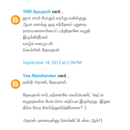
SNR.தேவதாஸ்
said...
ஐயா சாமி போதும் வயிறு வலிக்குது.
ஆமா எனக்கு ஒரு சந்தேகம் புதுவை
நாராயணசாமியைப் பத்திதானே எழுதி
இருக்கிறீர்கள்.
வாழ்க வளமுடன்.
கொச்சின் தேவதாஸ்
September 18, 2012 at 2:38 PM
Vaa.Manikandan
said...
நன்றி அரசன், தேவதாஸ்.
தேவதாஸ் சார், ஏற்கனவே கவர்மெண்ட் நெட்ல
எழுதறவங்க மேல செம கடுப்புல இருக்குது...இதுல
நீங்க வேற கோர்த்துவிடுறீங்களா? :)
அதான் புனைவுன்னு சொல்லிட்டேன்ல..ஆங்!:)