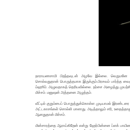
நாராயணசாமி பிறந்தவுடன் அழவே இல்லை. வெறுமனே
சொல்வதுதான் பொருத்தமாக இருக்கும்.பிரசவம் பார்த்த வைத்திய
ம்ஹூம். அழுவதாகத் தெரியவில்லை. நர்சை அழைத்து முயற்ச
மிச்சம். மனுஷன் அத்தனை அழுத்தம்.
வீட்டில் குறும்பைப் பொறுத்துக்கொள்ள முடியாமல் இரண்டரை வ
அட்டகாசங்கள் சொல்லி மாளாது. அடித்தாலும் சரி, உதைத்தா
ஆனதுதான் மிச்சம்.
மின்சாரத்தை ஆராய்கிறேன் என்று ஹேர்பின்னை ப்ளக் பாயிண்டி