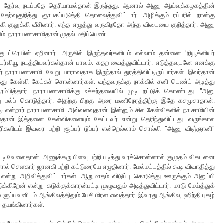
்கு தேர்வு நடப்பதே தெரியாமல்தான் இருந்தது. ஆனால் அணு ஆய்வுக்கழகத்தின்
்வுகுறித்து ஞாபகப்படுத்தி தொலைத்துவிட்டார். அழிக்கும் ரப்பரில் நான்கு
க்கி குலுக்கி வீசினார். எந்த எழுத்து வருகிறதோ அந்த விடையை குறித்தார். அணு
ூடும். நாராயணசாமிதான் முதல் மதிப்பெண்.
 ட்ரெயின் ஏறினார். அருகில் இருந்தவர்களிடம் எல்லாம் தன்னை 'நியூக்ளியர்
்டர்வியூ நடத்தியவர்கள்தான் பாவம். கதற வைத்துவிட்டார். எடுத்தவுடனே எனக்கு
் நாராயணசாமி. வேறு யாராவதாக இருந்தால் துரத்திவிட்டிருப்பார்கள். இவர்தான்
ு கேள்வி கேட்கச் சொன்னார்கள். வந்தவருக்கு நாக்கில் சனி டெண்ட் அடித்து
ம்பித்தார். நாராயணசாமிக்கு உச்சந்தலையில் முடி நட்டுக் கொண்டது. "அனு
த்து பல்ப் கொடுத்தார். அதற்கு பிறகு அரை மணிநேரத்திற்கு இதே கசமுசாதான்.
்பட்டி என்றார் நாராயணசாமி. அவ்வளவுதான். இன்னும் சில கேள்விகளில் நா.சாமியின்
்ளைதான் இத்தனை கேள்விகளையும் கேட்டவர் என்று தெரிந்துவிட்டது. வருங்கால
ிகளிடம் இவரை பற்றி சூப்பர் டூப்பர் என்றெல்லாம் சொல்லி "அணு விஞ்ஞானி"
ட்டி வேலைதான். அணுக்கரு பிளவு பற்றி படித்து வரச்சொன்னால் குமுதம் விகடனை
ன்னால் செளகார் ஜானகி பற்றி கட்டுரையே எழுதினார். மேல்மட்டத்தில் கூடி விவாதித்து
ு அறிவித்துவிட்டார்கள். ஆறுமாதம் விடுப்பு கொடுத்து ஊருக்கும் அனுப்பி
கிறேன் என்று கடுக்குக்காரன்பட்டி முழுவதும் அடித்துவிட்டார். மாடு மேய்த்துக்
ளுப்பவனிடம் ஆங்கிலத்திலும் பேசி மிரள வைத்தார். இவரது ஆங்கில, ஹிந்தி புகழ்
ே தயங்கினார்கள்.