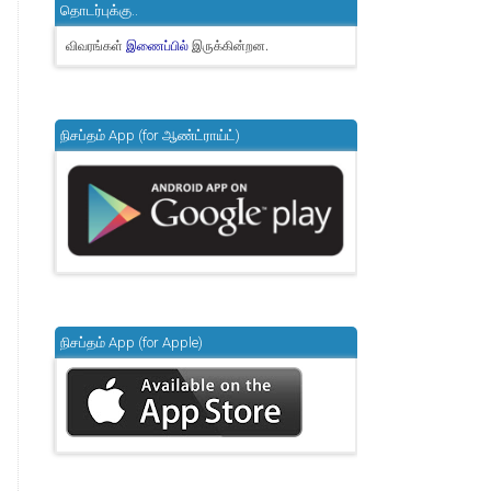
தொடர்புக்கு..
விவரங்கள்
இருக்கின்றன.
இணைப்பில்
நிசப்தம் App (for ஆண்ட்ராய்ட்)
நிசப்தம் App (for Apple)