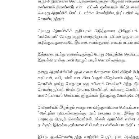
வரும் சிறுவர்களை தொட்டித்தண்ணீருக்குள் அழுத்தி சாகடிக்க
சுண்ணாம்புத்தண்ணீர் என வீட்டில் ஒன்றையும் விட்டு வ
அவரது ஆராய்ச்சி செட்டப் பார்க்க வேண்டுமே, நீயுட்டனின் ஆ
கொண்டிருந்தார்.
அவரது ஆராய்ச்சிக் குறிப்புகள் அடுத்தவரை திகிலூட்டக் 
'என்கோடிங்' செய்து எழுதி வைத்திருப்பார். வீட்டில் ஒர
வழிக்கு வருவதாகவே இல்லை. தனக்குதான் கையும் வாயும் வலிக
இத்தனை நடந்து கொண்டிருக்கும் போது அவருக்கே தெரியாமல்
இருபத்தி நான்கு மணி நேரமும் பாடிக் கொண்டிருந்தது.
தனது ஆராய்ச்சியின் முடிவுகளை சோதனை செய்கிறேன் பேர்வழ
கரப்பான், எலி, பல்லி என கிடைப்பதன் மீதெல்லாம் அந்த 'ஆ
கெரசின் ஒன்று போதாதா ஒரு உயிரைக் கொல்ல? அந்த ஜீவன் ச
கொண்டிருப்பார். ரிசல்ட்டுக்காக வெயிட்டிங் என்பதை வெளிப்ப
என அட்டகாசம் செய்வார். ஜந்துக்கள் இவருக்கு வேண்டியே அவர
அவிநாசியில் இருக்கும் தனது சக விஞ்ஞானியான பெரியம்மா ப
"அன்புள்ள ரவியண்ணனுக்கு, நலம் நலமறிய அவா. இங்கு ஆரா
யாராவது திருடிக் கொள்வார்கள். உங்கள் ஆராய்ச்சி என்ன 
நடக்கும். இந்தக்கடிதங்களை சி.பி.எஸ்.ஈ பள்ளிகள் பாடத்திட
இப்படி ஓடிக்கொண்டிருந்த வாழ்வில் பெரும் புயல் அடித்