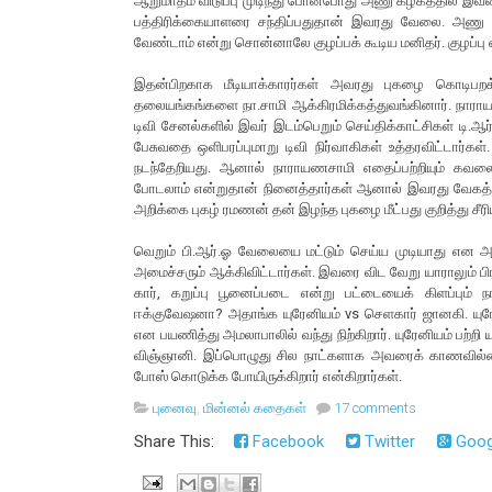
ஆறுமாதம் விடுப்பு முடிந்து போனபோது அணு கழகத்தில் இவர
பத்திரிக்கையாளரை சந்திப்பதுதான் இவரது வேலை. அணு ஆற
வேண்டாம் என்று சொன்னாலே குழப்பக் கூடிய மனிதர். குழப்ப
இதன்பிறகாக மீடியாக்காரர்கள் அவரது புகழை கொடிபற
தலையங்கங்களை நா.சாமி ஆக்கிரமிக்கத்துவங்கினார். நார
டிவி சேனல்களில் இவர் இடம்பெறும் செய்திக்காட்சிகள் டி.ஆர்
பேசுவதை ஒளிபரப்புமாறு டிவி நிர்வாகிகள் உத்தரவிட்டார்கள். 
நடந்தேறியது. ஆனால் நாராயணசாமி எதைப்பற்றியும் கவலைப
போடலாம் என்றுதான் நினைத்தார்கள் ஆனால் இவரது வேகத்
அறிக்கை புகழ் ரமணன் தன் இழந்த புகழை மீட்பது குறித்து சீர
வெறும் பி.ஆர்.ஓ வேலையை மட்டும் செய்ய முடியாது என அண
அமைச்சரும் ஆக்கிவிட்டார்கள். இவரை விட வேறு யாராலும் பி
கார், கறுப்பு பூனைப்படை என்று பட்டையைக் கிளப்பும் 
ஈக்குவேஷனா? அதாங்க யுரேனியம் vs செளகார் ஜானகி. யுரேன
என பயணித்து அமலாபாலில் வந்து நிற்கிறார். யுரேனியம் பற்ற
விஞ்ஞானி. இப்பொழுது சில நாட்களாக அவரைக் காணவில்லை.
போஸ் கொடுக்க போயிருக்கிறார் என்கிறார்கள்.
புனைவு
,
மின்னல் கதைகள்
17 comments
Share This:
Facebook
Twitter
Goog