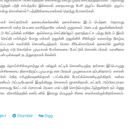
ை ஜோக்கராக பயன்படுத்திக் கொள்வது என்று முடிவு செய்திருந்தார்கள். அதாவது
்றல் பற்றி சம்பந்தமே இல்லாமல் எதையாவது பேசி குழப்ப வேண்டும். குழப்ப
ு என்று சொன்னால்? பத்திரிக்கையாளர்கள் நொந்து போனார்கள்.
க்கச் செய்தார்கள். தலையங்கங்களில் நகைச்சுவை இடம் பெற்றன. அதாவது
ாயணசாமி என்ற பெயரை வாசித்தாலே மக்கள் குதூகலம் அடையத் துவங்கினார்கள்.
.பி ரேட்டிங்கில் எகிறின. ஒவ்வொரு செய்தியிலும் குறைந்தபட்ச பத்து நிமிடம் இவர்
செய்தி பார்க்கும் போது மக்கள் குலுங்கி குலுங்கிச் சிரிக்கும் வரலாற்று நிகழ்வு
்படாமல் கலக்கிக் கொண்டிருந்தார். மெகா சீரியல்காரர்கள் தலையில் துண்டு
துக்கு ஈடு கொடுக்க முடியாமல் போர்வையை போட்டுக் கொண்டார்கள். வானிலை
ியஸ் டிஸ்கஷன் நடத்துவதாகக் கேள்வி.
ு ஆராய்ச்சிக்கழகத்துடன் மல்லுக் கட்டிக் கொண்டிருந்த நார்ஸை இப்பொழுது
ரச்சினையை திசைதிருப்ப முடியாது என பிரதமர் முழுமையாக நம்புகிறாராம். சைரன்
நார்ஸ் அதே ஈக்குவேஷனில்தான் டாப்கியரில் போய்க்கொண்டிருக்கிறார். என்ன
ியம் அப்படியேதான் இருக்கிறது. செளகார் ஜானகிதான், லட்சுமி, அம்பிகா,ராதா
ி யாராவது கேட்டால் அசராமல் அமலா பால் பற்றி சொற்பொழிவு ஆற்றுகிறார் நம் அணு
 விசாரித்ததில் லண்டனில் இவரது மெழுகுச் சிலை வைக்கவிருக்கிறார்களாம்.
le+
Stumble
Digg