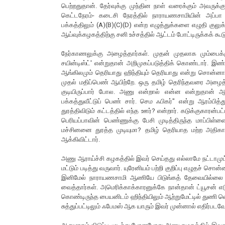
பெற்றதுதான். தேர்வுக்கு முந்தின நாள் வரைக்கும் அவருக
கெட்டநேரம்- கடைசி நேரத்தில் நாராயணசாமியின் அப்பா தேர
பக்கத்திலும் (A)(B)(C)(D) என்ற எழுத்துக்களை எழுதி குலு
ஆய்வுக்கழகத்திற்கு சனி உச்சத்தில் ஆட்டம் போட்டிருக்கக் க
நேர்காணலுக்கு அழைத்தார்கள். முதன் முதலாக மும்பைக்கு
சயின்டிஸ்ட்' என்றுதான் அறிமுகப்படுத்திக் கொண்டார். இண
ஆங்கிலமும் தெரியாது ஹிந்தியும் தெரியாது என்று சொன்னார
முதல் மதிப்பெண் ஆயிற்றே. ஒரு தமிழ் தெரிந்தவரை அழைத்த
குடியிருப்பார் போல. அணு என்றால் என்ன என்றுதான் ஆர
பக்கத்துவீட்டுப் பெண் சார். செம ஃபிகர்" என்று ஆரம்பி
துரத்திவிடும் கட்டத்தில் எந்த ஊர்? என்றார். கடுக்குகாரன
பெரியப்பாவின் பெண்ணுக்கு பேசி முடித்திருந்த மாப்பிள
மச்சினனை துரத்த முடியுமா? தமிழ் தெரியாத மற்ற அதிகார
ஆக்கிவிட்டார்.
அணு ஆராய்ச்சி கழகத்தில் இவர் செய்தது எல்லாமே நட்டாமு
மட்டும் படித்து வருவார். யுரேனியம் பற்றி குறிப்பு எழுதச் சொ
இனிமேல் நாராயணசாமி ஆணியே பிடுங்கத் தேவையில்லை என்ற
வைத்தார்கள். அமெரிக்காக்காரனுக்கே நான்தான் ட்யூசன் எடுக்
கொண்டிருந்த பையனிடம் ஹிந்தியிலும் ஆற்றுமேட்டில் துணி வெ
சுத்துப்பட்டிலும் ஃபேமஸ் ஆக யாரும் இவர் முன்னால் எதிர்படவ