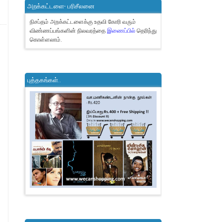
அறக்கட்டளை- பரிசீலனை
நிசப்தம் அறக்கட்டளைக்கு உதவி கோரி வரும்
விண்ணப்பங்களின் நிலவரத்தை
இணைப்பில்
தெரிந்து
கொள்ளலாம்.
புத்தகங்கள்..