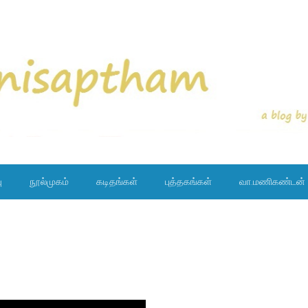
ு
நூல்முகம்
கடிதங்கள்
புத்தகங்கள்
வா.மணிகண்டன்