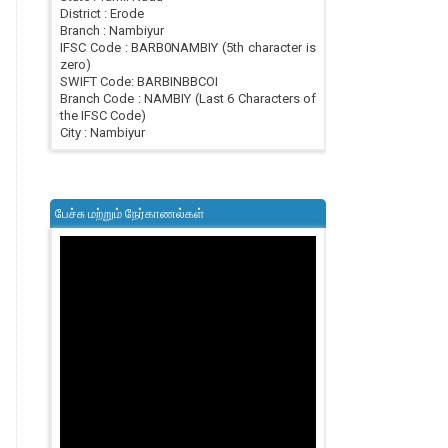
District : Erode
Branch : Nambiyur
IFSC Code : BARB0NAMBIY (5th character is
zero)
SWIFT Code: BARBINBBCOI
Branch Code : NAMBIY (Last 6 Characters of
the IFSC Code)
City : Nambiyur
பேச்சு மற்றும் நேர்காணல்கள்