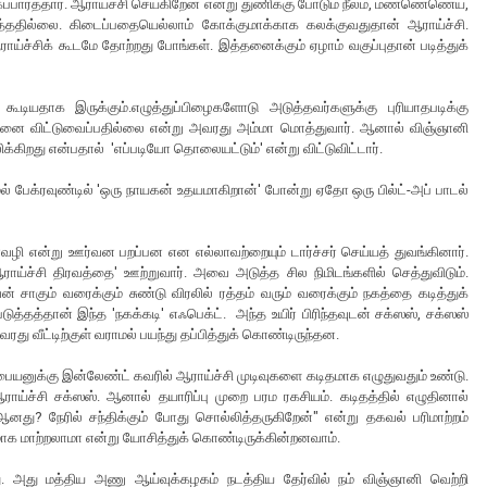
ப்பார்த்தார். ஆராய்ச்சி செய்கிறேன் என்று துணிக்கு போடும் நீலம், மண்ணெணெய்,
ைத்ததில்லை. கிடைப்பதையெல்லாம் கோக்குமாக்காக கலக்குவதுதான் ஆராய்ச்சி.
ராய்ச்சிக் கூடமே தோற்றது போங்கள். இத்தனைக்கும் ஏழாம் வகுப்புதான் படித்துக்
கூடியதாக இருக்கும்.எழுத்துப்பிழைகளோடு அடுத்தவர்களுக்கு புரியாதபடிக்கு
ு சாமானை விட்டுவைப்பதில்லை என்று அவரது அம்மா மொத்துவார். ஆனால் விஞ்ஞானி
்கிறது என்பதால் 'எப்படியோ தொலையட்டும்' என்று விட்டுவிட்டார்.
 பேக்ரவுண்டில் 'ஒரு நாயகன் உதயமாகிறான்' போன்று ஏதோ ஒரு பில்ட்-அப் பாடல்
ி என்று ஊர்வன பறப்பன என எல்லாவற்றையும் டார்ச்சர் செய்யத் துவங்கினார்.
ராய்ச்சி திரவத்தை' ஊற்றுவார். அவை அடுத்த சில நிமிடங்களில் செத்துவிடும்.
ாகும் வரைக்கும் சுண்டு விரலில் ரத்தம் வரும் வரைக்கும் நகத்தை கடித்துக்
டுத்தத்தான் இந்த 'நகக்கடி' எஃபெக்ட். அந்த உயிர் பிரிந்தவுடன் சக்ஸஸ், சக்ஸஸ்
து வீட்டிற்குள் வராமல் பயந்து தப்பித்துக் கொண்டிருந்தன.
ையனுக்கு இன்லேண்ட் கவரில் ஆராய்ச்சி முடிவுகளை கடிதமாக எழுதுவதும் உண்டு.
ய்ச்சி சக்ஸஸ். ஆனால் தயாரிப்பு முறை பரம ரகசியம். கடிதத்தில் எழுதினால்
ஆனது? நேரில் சந்திக்கும் போது சொல்லித்தருகிறேன்" என்று தகவல் பரிமாற்றம்
்டமாக மாற்றலாமா என்று யோசித்துக் கொண்டிருக்கின்றனவாம்.
தது. அது மத்திய அணு ஆய்வுக்கழகம் நடத்திய தேர்வில் நம் விஞ்ஞானி வெற்றி