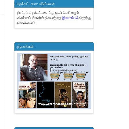
அறக்கட்டளை- பரிசீலனை
நிசப்தம் அறக்கட்டளைக்கு உதவி கோரி வரும்
விண்ணப்பங்களின் நிலவரத்தை
இணைப்பில்
தெரிந்து
கொள்ளலாம்.
புத்தகங்கள்..