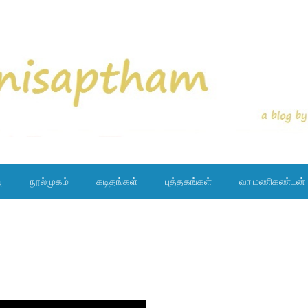
ு
நூல்முகம்
கடிதங்கள்
புத்தகங்கள்
வா.மணிகண்டன்