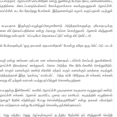
ப்பார்த்தார். ஆராய்ச்சி செய்கிறேன் என்று துணிக்கு போடும் நீலம், மண்ணெணெய்,
ைத்ததில்லை. கிடைப்பதையெல்லாம் கோக்குமாக்காக கலக்குவதுதான் ஆராய்ச்சி.
ராய்ச்சிக் கூடமே தோற்றது போங்கள். இத்தனைக்கும் ஏழாம் வகுப்புதான் படித்துக்
கூடியதாக இருக்கும்.எழுத்துப்பிழைகளோடு அடுத்தவர்களுக்கு புரியாதபடிக்கு
ு சாமானை விட்டுவைப்பதில்லை என்று அவரது அம்மா மொத்துவார். ஆனால் விஞ்ஞானி
்கிறது என்பதால் 'எப்படியோ தொலையட்டும்' என்று விட்டுவிட்டார்.
 பேக்ரவுண்டில் 'ஒரு நாயகன் உதயமாகிறான்' போன்று ஏதோ ஒரு பில்ட்-அப் பாடல்
ி என்று ஊர்வன பறப்பன என எல்லாவற்றையும் டார்ச்சர் செய்யத் துவங்கினார்.
ராய்ச்சி திரவத்தை' ஊற்றுவார். அவை அடுத்த சில நிமிடங்களில் செத்துவிடும்.
ாகும் வரைக்கும் சுண்டு விரலில் ரத்தம் வரும் வரைக்கும் நகத்தை கடித்துக்
டுத்தத்தான் இந்த 'நகக்கடி' எஃபெக்ட். அந்த உயிர் பிரிந்தவுடன் சக்ஸஸ், சக்ஸஸ்
து வீட்டிற்குள் வராமல் பயந்து தப்பித்துக் கொண்டிருந்தன.
ையனுக்கு இன்லேண்ட் கவரில் ஆராய்ச்சி முடிவுகளை கடிதமாக எழுதுவதும் உண்டு.
ய்ச்சி சக்ஸஸ். ஆனால் தயாரிப்பு முறை பரம ரகசியம். கடிதத்தில் எழுதினால்
ஆனது? நேரில் சந்திக்கும் போது சொல்லித்தருகிறேன்" என்று தகவல் பரிமாற்றம்
்டமாக மாற்றலாமா என்று யோசித்துக் கொண்டிருக்கின்றனவாம்.
தது. அது மத்திய அணு ஆய்வுக்கழகம் நடத்திய தேர்வில் நம் விஞ்ஞானி வெற்றி