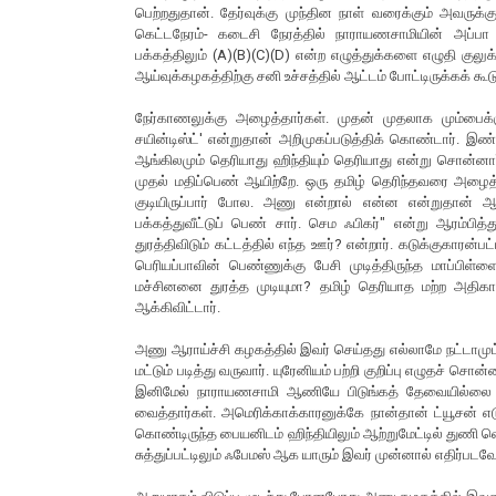
பெற்றதுதான். தேர்வுக்கு முந்தின நாள் வரைக்கும் அவருக
கெட்டநேரம்- கடைசி நேரத்தில் நாராயணசாமியின் அப்பா தேர
பக்கத்திலும் (A)(B)(C)(D) என்ற எழுத்துக்களை எழுதி குலு
ஆய்வுக்கழகத்திற்கு சனி உச்சத்தில் ஆட்டம் போட்டிருக்கக் க
நேர்காணலுக்கு அழைத்தார்கள். முதன் முதலாக மும்பைக்கு
சயின்டிஸ்ட்' என்றுதான் அறிமுகப்படுத்திக் கொண்டார். இண
ஆங்கிலமும் தெரியாது ஹிந்தியும் தெரியாது என்று சொன்னார
முதல் மதிப்பெண் ஆயிற்றே. ஒரு தமிழ் தெரிந்தவரை அழைத்த
குடியிருப்பார் போல. அணு என்றால் என்ன என்றுதான் ஆர
பக்கத்துவீட்டுப் பெண் சார். செம ஃபிகர்" என்று ஆரம்பி
துரத்திவிடும் கட்டத்தில் எந்த ஊர்? என்றார். கடுக்குகாரன
பெரியப்பாவின் பெண்ணுக்கு பேசி முடித்திருந்த மாப்பிள
மச்சினனை துரத்த முடியுமா? தமிழ் தெரியாத மற்ற அதிகார
ஆக்கிவிட்டார்.
அணு ஆராய்ச்சி கழகத்தில் இவர் செய்தது எல்லாமே நட்டாமு
மட்டும் படித்து வருவார். யுரேனியம் பற்றி குறிப்பு எழுதச் சொ
இனிமேல் நாராயணசாமி ஆணியே பிடுங்கத் தேவையில்லை என்ற
வைத்தார்கள். அமெரிக்காக்காரனுக்கே நான்தான் ட்யூசன் எடுக்
கொண்டிருந்த பையனிடம் ஹிந்தியிலும் ஆற்றுமேட்டில் துணி வெ
சுத்துப்பட்டிலும் ஃபேமஸ் ஆக யாரும் இவர் முன்னால் எதிர்படவ