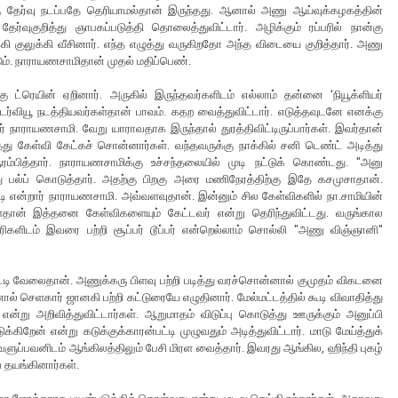
்கு தேர்வு நடப்பதே தெரியாமல்தான் இருந்தது. ஆனால் அணு ஆய்வுக்கழகத்தின்
்வுகுறித்து ஞாபகப்படுத்தி தொலைத்துவிட்டார். அழிக்கும் ரப்பரில் நான்கு
க்கி குலுக்கி வீசினார். எந்த எழுத்து வருகிறதோ அந்த விடையை குறித்தார். அணு
ூடும். நாராயணசாமிதான் முதல் மதிப்பெண்.
 ட்ரெயின் ஏறினார். அருகில் இருந்தவர்களிடம் எல்லாம் தன்னை 'நியூக்ளியர்
்டர்வியூ நடத்தியவர்கள்தான் பாவம். கதற வைத்துவிட்டார். எடுத்தவுடனே எனக்கு
் நாராயணசாமி. வேறு யாராவதாக இருந்தால் துரத்திவிட்டிருப்பார்கள். இவர்தான்
ு கேள்வி கேட்கச் சொன்னார்கள். வந்தவருக்கு நாக்கில் சனி டெண்ட் அடித்து
ம்பித்தார். நாராயணசாமிக்கு உச்சந்தலையில் முடி நட்டுக் கொண்டது. "அனு
த்து பல்ப் கொடுத்தார். அதற்கு பிறகு அரை மணிநேரத்திற்கு இதே கசமுசாதான்.
்பட்டி என்றார் நாராயணசாமி. அவ்வளவுதான். இன்னும் சில கேள்விகளில் நா.சாமியின்
்ளைதான் இத்தனை கேள்விகளையும் கேட்டவர் என்று தெரிந்துவிட்டது. வருங்கால
ிகளிடம் இவரை பற்றி சூப்பர் டூப்பர் என்றெல்லாம் சொல்லி "அணு விஞ்ஞானி"
ட்டி வேலைதான். அணுக்கரு பிளவு பற்றி படித்து வரச்சொன்னால் குமுதம் விகடனை
ன்னால் செளகார் ஜானகி பற்றி கட்டுரையே எழுதினார். மேல்மட்டத்தில் கூடி விவாதித்து
ு அறிவித்துவிட்டார்கள். ஆறுமாதம் விடுப்பு கொடுத்து ஊருக்கும் அனுப்பி
கிறேன் என்று கடுக்குக்காரன்பட்டி முழுவதும் அடித்துவிட்டார். மாடு மேய்த்துக்
ளுப்பவனிடம் ஆங்கிலத்திலும் பேசி மிரள வைத்தார். இவரது ஆங்கில, ஹிந்தி புகழ்
ே தயங்கினார்கள்.