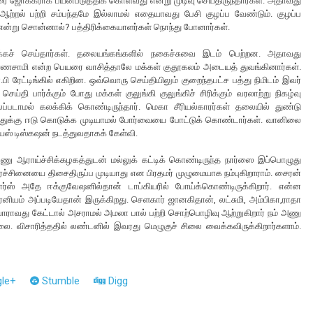
ை ஜோக்கராக பயன்படுத்திக் கொள்வது என்று முடிவு செய்திருந்தார்கள். அதாவது
்றல் பற்றி சம்பந்தமே இல்லாமல் எதையாவது பேசி குழப்ப வேண்டும். குழப்ப
ு என்று சொன்னால்? பத்திரிக்கையாளர்கள் நொந்து போனார்கள்.
க்கச் செய்தார்கள். தலையங்கங்களில் நகைச்சுவை இடம் பெற்றன. அதாவது
ாயணசாமி என்ற பெயரை வாசித்தாலே மக்கள் குதூகலம் அடையத் துவங்கினார்கள்.
.பி ரேட்டிங்கில் எகிறின. ஒவ்வொரு செய்தியிலும் குறைந்தபட்ச பத்து நிமிடம் இவர்
செய்தி பார்க்கும் போது மக்கள் குலுங்கி குலுங்கிச் சிரிக்கும் வரலாற்று நிகழ்வு
்படாமல் கலக்கிக் கொண்டிருந்தார். மெகா சீரியல்காரர்கள் தலையில் துண்டு
துக்கு ஈடு கொடுக்க முடியாமல் போர்வையை போட்டுக் கொண்டார்கள். வானிலை
ியஸ் டிஸ்கஷன் நடத்துவதாகக் கேள்வி.
ு ஆராய்ச்சிக்கழகத்துடன் மல்லுக் கட்டிக் கொண்டிருந்த நார்ஸை இப்பொழுது
ரச்சினையை திசைதிருப்ப முடியாது என பிரதமர் முழுமையாக நம்புகிறாராம். சைரன்
நார்ஸ் அதே ஈக்குவேஷனில்தான் டாப்கியரில் போய்க்கொண்டிருக்கிறார். என்ன
ியம் அப்படியேதான் இருக்கிறது. செளகார் ஜானகிதான், லட்சுமி, அம்பிகா,ராதா
ி யாராவது கேட்டால் அசராமல் அமலா பால் பற்றி சொற்பொழிவு ஆற்றுகிறார் நம் அணு
 விசாரித்ததில் லண்டனில் இவரது மெழுகுச் சிலை வைக்கவிருக்கிறார்களாம்.
le+
Stumble
Digg