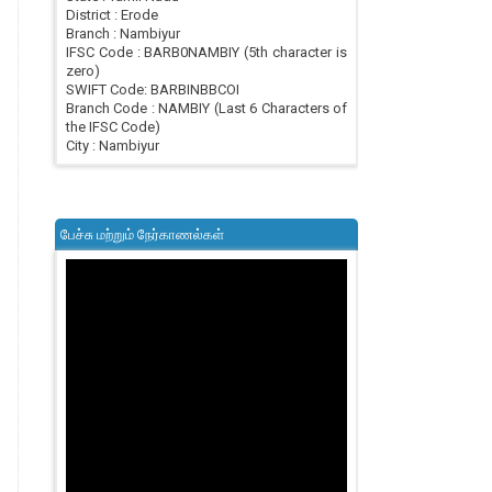
District : Erode
Branch : Nambiyur
IFSC Code : BARB0NAMBIY (5th character is
zero)
SWIFT Code: BARBINBBCOI
Branch Code : NAMBIY (Last 6 Characters of
the IFSC Code)
City : Nambiyur
பேச்சு மற்றும் நேர்காணல்கள்