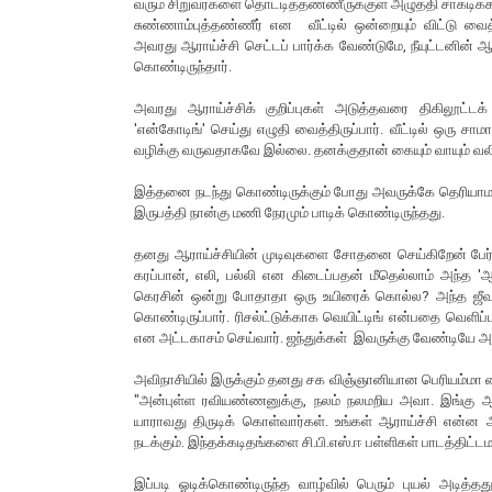
வரும் சிறுவர்களை தொட்டித்தண்ணீருக்குள் அழுத்தி சாகடிக்க
சுண்ணாம்புத்தண்ணீர் என வீட்டில் ஒன்றையும் விட்டு வ
அவரது ஆராய்ச்சி செட்டப் பார்க்க வேண்டுமே, நீயுட்டனின் ஆ
கொண்டிருந்தார்.
அவரது ஆராய்ச்சிக் குறிப்புகள் அடுத்தவரை திகிலூட்டக் 
'என்கோடிங்' செய்து எழுதி வைத்திருப்பார். வீட்டில் ஒர
வழிக்கு வருவதாகவே இல்லை. தனக்குதான் கையும் வாயும் வலிக
இத்தனை நடந்து கொண்டிருக்கும் போது அவருக்கே தெரியாமல்
இருபத்தி நான்கு மணி நேரமும் பாடிக் கொண்டிருந்தது.
தனது ஆராய்ச்சியின் முடிவுகளை சோதனை செய்கிறேன் பேர்வழ
கரப்பான், எலி, பல்லி என கிடைப்பதன் மீதெல்லாம் அந்த 'ஆ
கெரசின் ஒன்று போதாதா ஒரு உயிரைக் கொல்ல? அந்த ஜீவன் ச
கொண்டிருப்பார். ரிசல்ட்டுக்காக வெயிட்டிங் என்பதை வெளிப்ப
என அட்டகாசம் செய்வார். ஜந்துக்கள் இவருக்கு வேண்டியே அவர
அவிநாசியில் இருக்கும் தனது சக விஞ்ஞானியான பெரியம்மா ப
"அன்புள்ள ரவியண்ணனுக்கு, நலம் நலமறிய அவா. இங்கு ஆரா
யாராவது திருடிக் கொள்வார்கள். உங்கள் ஆராய்ச்சி என்ன 
நடக்கும். இந்தக்கடிதங்களை சி.பி.எஸ்.ஈ பள்ளிகள் பாடத்திட
இப்படி ஓடிக்கொண்டிருந்த வாழ்வில் பெரும் புயல் அடித்