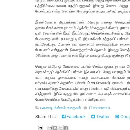
ஆறுமாதம் விடுப்பு முடிந்து போனபோது அணு கழகத்தில் இவர
பத்திரிக்கையாளரை சந்திப்பதுதான் இவரது வேலை. அணு ஆற
வேண்டாம் என்று சொன்னாலே குழப்பக் கூடிய மனிதர். குழப்ப
இதன்பிறகாக மீடியாக்காரர்கள் அவரது புகழை கொடிபற
தலையங்கங்களை நா.சாமி ஆக்கிரமிக்கத்துவங்கினார். நார
டிவி சேனல்களில் இவர் இடம்பெறும் செய்திக்காட்சிகள் டி.ஆர்
பேசுவதை ஒளிபரப்புமாறு டிவி நிர்வாகிகள் உத்தரவிட்டார்கள். 
நடந்தேறியது. ஆனால் நாராயணசாமி எதைப்பற்றியும் கவலைப
போடலாம் என்றுதான் நினைத்தார்கள் ஆனால் இவரது வேகத்
அறிக்கை புகழ் ரமணன் தன் இழந்த புகழை மீட்பது குறித்து சீர
வெறும் பி.ஆர்.ஓ வேலையை மட்டும் செய்ய முடியாது என அண
அமைச்சரும் ஆக்கிவிட்டார்கள். இவரை விட வேறு யாராலும் பி
கார், கறுப்பு பூனைப்படை என்று பட்டையைக் கிளப்பும் 
ஈக்குவேஷனா? அதாங்க யுரேனியம் vs செளகார் ஜானகி. யுரேன
என பயணித்து அமலாபாலில் வந்து நிற்கிறார். யுரேனியம் பற்ற
விஞ்ஞானி. இப்பொழுது சில நாட்களாக அவரைக் காணவில்லை.
போஸ் கொடுக்க போயிருக்கிறார் என்கிறார்கள்.
புனைவு
,
மின்னல் கதைகள்
17 comments
Share This:
Facebook
Twitter
Goog