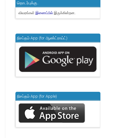
தொடர்புக்கு..
விவரங்கள்
இருக்கின்றன.
இணைப்பில்
நிசப்தம் App (for ஆண்ட்ராய்ட்)
நிசப்தம் App (for Apple)