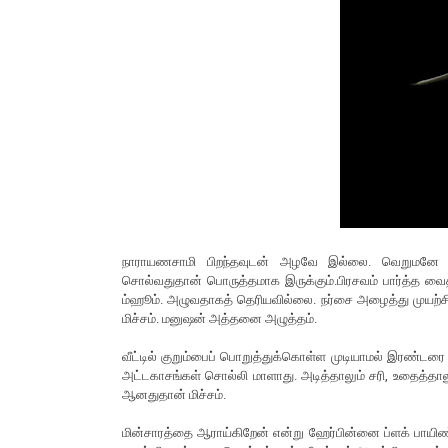
நாராயணசாமி பிறந்தவுடன் அழவே இல்லை. வெறுமனே
சொல்வதுதான் பொருத்தமாக இருக்கும்.பிரசவம் பார்த்த வைத்திய
ம்ஹூம். அழுவதாகத் தெரியவில்லை. நர்சை அழைத்து முயற்ச
மிச்சம். மனுஷன் அத்தனை அழுத்தம்.
வீட்டில் குறும்பைப் பொறுத்துக்கொள்ள முடியாமல் இரண்டரை வ
அட்டகாசங்கள் சொல்லி மாளாது. அடித்தாலும் சரி, உதைத்தா
ஆனதுதான் மிச்சம்.
மின்சாரத்தை ஆராய்கிறேன் என்று ஹேர்பின்னை ப்ளக் பாயிண்டி