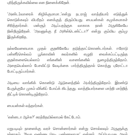
புரிந்திருக்கவில்லை என நினைக்கிறேன்.
‘அண்டர்வாரைக் கிழிக்குமாமா..’என்று நடராஜ் வாத்தியார் எடுத்துக்
கொடுக்கவும் விபரீதம் எனக்குத் திரும்பியது. பையன்கள் கமுக்கமாகச்
சிரித்தார்கள். மன்சூர் அடிப்பதற்குக வாகாக நான் அருகிலேயே
நின்றிருந்தேன். ‘அவனுக்கு நீ அசிஸ்டெண்ட்டா?’ என்று கும்மிய கும்மு
இருக்கிறதே.
நல்லவேளையாக முதல் குறளிலேயே தடுத்தாட்கொண்டார்கள். ஈரோடு
பன்னீர்செல்வம் பூங்காவின் சுவர்களில் எழுதி வைக்கப்பட்டிருந்த
குறள்களையெல்லாம் எங்களின் வசனங்களில் நுழைத்திருந்தோம்.
அதையெல்லாம் பேசவிட்டு வேடிக்கை பார்த்திருந்தால் கொத்து புரோட்டா
போட்டிருப்பார்கள்.
அடியை வாங்கிக் கொண்டு ஆடுகளத்தில் அமர்ந்திருந்தோம். இரண்டு
பேருக்குமே முகம் வீங்கிப் போய்க் கிடந்தது. வாத்தியார்களை மாற்றி மாற்றித்
திட்டிக் கொண்டிருந்தோம்.
பையன்கள் வந்தார்கள்.
‘என்னடா ஆச்சு?’ சுரத்தேயில்லாமல் கேட்டோம்.
மறுபடியும் நாளைக்கு வரச் சொன்னார்கள் என்று சொல்லவும் அருளுக்கு
உற்சாகம். ‘வேற ஒண்ணு ரெடி பண்ணலாமா’ என்றார். அப்பொழுது அவர்