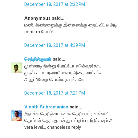
December 18, 2017 at 2:22 PM
Anonymous said...
மணி அண்ணனுக்கு இன்னைக்கு நைட் வீட்ல அடி
confirm டோய்!!
December 18, 2017 at 4:39 PM
செந்தில்குமார்
said...
முன்னாடி நின்னு போட்டோ எடுக்கறதோட
முடிச்சுட்டா பரவாயில்லை, அதை வாட்சப்ல
அனுப்பிவேற கொள்ளுவாங்களே
December 18, 2017 at 7:21 PM
Vinoth Subramanian
said...
//நடக்க தெரிஞ்சா என்ன தெரியாட்டி என்ன?
தொப்புள் தெரியுதா ன்னு மட்டும் பா(ர்)க்கவும்.//
vera level... chanceless reply...