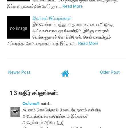
நாட்களாகவே மனதுக்குள் ஓடிக் கொண்டிருந்தது.
இந்த நிறுவனத்தில் சேர்ந்து ஏ…
Read More
இவர்கள் இப்படித்தான்
இங்கெல்லாம் பத்து மாத வாடகையை வீட்டுக்கு
அட்வான்ஸாக தர வேண்டும். இங்கு என்றால்
பெங்களூரைச் சொல்கிறேன். சென்னையிலும்
அப்படித்தானே?. ஹைதராபாத் இந்த வி…
Read More
Newer Post
Older Post
13 எதிர் சப்தங்கள்:
சேக்காளி
said...
//பணம் கொடுத்தால் மேடையேறலாம் என்கிற
அயோக்கியத்தனமெல்லாம் இல்லை.//
அதெல்லாம் அப்போ(து)