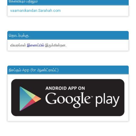
கேள்வியும் பதிலும்
vaamanikandan.Sarahah.com
தொடர்புக்கு..
விவரங்கள்
இருக்கின்றன.
இணைப்பில்
நிசப்தம் App (for ஆண்ட்ராய்ட்)