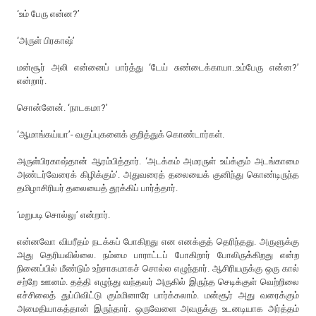
‘உம் பேரு என்ன?’
‘அருள் பிரகாஷ்’
மன்சூர் அலி என்னைப் பார்த்து ‘டேய் சுண்டைக்காயா..உம்பேரு என்ன?’
என்றார்.
சொன்னேன். ‘நாடகமா?’
‘ஆமாங்கய்யா’- வகுப்புகளைக் குறித்துக் கொண்டார்கள்.
அருள்பிரகாஷ்தான் ஆரம்பித்தார். ‘அடக்கம் அமரருள் உய்க்கும் அடங்காமை
அண்டர்வேரைக் கிழிக்கும்’. அதுவரைத் தலையைக் குனிந்து கொண்டிருந்த
தமிழாசிரியர் தலையைத் தூக்கிப் பார்த்தார்.
‘மறுபடி சொல்லு’ என்றார்.
என்னவோ விபரீதம் நடக்கப் போகிறது என எனக்குத் தெரிந்தது. அருளுக்கு
அது தெரியவில்லை. நம்மை பாராட்டப் போகிறார் போலிருக்கிறது என்ற
நினைப்பில் மீண்டும் உற்சாகமாகச் சொல்ல எழுந்தார். ஆசிரியருக்கு ஒரு கால்
சற்றே ஊனம். தத்தி எழுந்து வந்தவர் அருகில் இருந்த செடிக்குள் வெற்றிலை
எச்சிலைத் துப்பிவிட்டு கும்மினாரே பார்க்கலாம். மன்சூர் அது வரைக்கும்
அமைதியாகத்தான் இருந்தார். ஒருவேளை அவருக்கு உடனடியாக அர்த்தம்