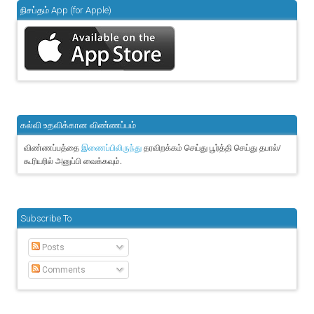
நிசப்தம் App (for Apple)
கல்வி உதவிக்கான விண்ணப்பம்
விண்ணப்பத்தை
தரவிறக்கம் செய்து பூர்த்தி செய்து தபால்/
இணைப்பிலிருந்து
கூரியரில் அனுப்பி வைக்கவும்.
Subscribe To
Posts
Comments