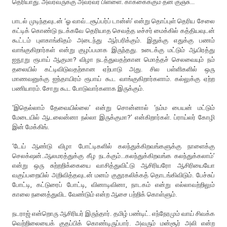
தெரியாது. அவரவருக்கு அவரவர் பிள்ளை. காக்கைக்கும் தன் குஞ்சு...
பாடல் முடிந்தவுடன் ‘ஓ வாவ்...சூப்பர்ப் டான்ஸ்’ என்று தொப்புள் தெரிய சேலை
கட்டிக் கொண்டு நடக்கவே தெரியாத செவத்த டீச்சர் மைக்கில் கத்தியவுடன்
கூட்டம் புளகாங்கிதம் அடைந்து ஆர்பரிக்கும். இதுக்கு எதுக்கு பணம்
வாங்குகிறார்கள் என்று குழப்பமாக இருந்தது. உடைக்கு மட்டும் ஆயிரத்து
ஐநூறு ரூபாய் ஆகுமா? விழா நடத்துவதற்கான மொத்தச் செலவையும் நம்
தலையில் கட்டிவிடுவதற்கான ஏற்பாடு அது. சில பள்ளிகளில் ஒரு
மாணவனுக்கு ஐந்தாயிரம் ரூபாய் கூட வாங்குகிறார்களாம். கல்லுக்கு ஏற்ற
பணியாரம். சோறு கூட போடுவார்களாக இருக்கும்.
‘இதெல்லாம் தேவையில்லை’ என்று சொன்னால் ‘நம்ம பையன் மட்டும்
மேடையில் ஆடலைன்னா நல்லா இருக்குமா?’ என்கிறார்கள். ப்ராய்லர் கோழி
இன் மேக்கிங்.
‘டேய் ஆண்டு விழா போட்டிகளில் கலந்துக்கிறவங்களுக்கு நாளைக்கு
செலக்‌ஷன்..ஆலமரத்துக்கு கீழ நடக்கும்...கலந்துக்கிறவங்க கலந்துக்கலாம்’
என்று ஒரு சுற்றறிக்கையை வாசித்துவிட்டு ஆசிரியரோ ஆசிரியையோ
வகுப்பறையில் அறிவித்தவுடன் மனம் குதூகலிக்கத் தொடங்கிவிடும். பேச்சுப்
போட்டி, கட்டுரைப் போட்டி, வினாடிவினா, நாடகம் என்று எல்லாவற்றிலும்
காலை நனைத்துவிட வேண்டும் என்ற ஆசை பற்றிக் கொள்ளும்.
நடராஜ் என்றொரு ஆசிரியர் இருந்தார். தமிழ் பண்டிட். எந்நேரமும் வாய் சிவக்க
வெற்றிலையைக் குதப்பிக் கொண்டிருப்பார். அவரும் மன்சூர் அலி என்ற