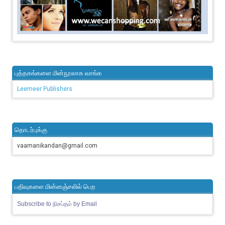
புத்தகங்களை மின்நூலாக வாங்க
Leemeer Publishers
தொடர்புக்கு
vaamanikandan@gmail.com
பதிவுகளை மின்னஞ்சலில் பெற
Subscribe to நிசப்தம் by Email