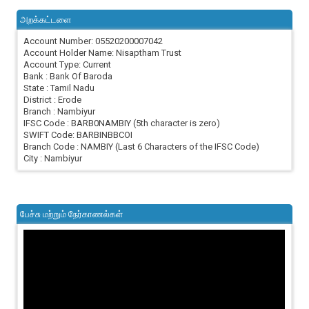
அறக்கட்டளை
Account Number: 05520200007042
Account Holder Name: Nisaptham Trust
Account Type: Current
Bank : Bank Of Baroda
State : Tamil Nadu
District : Erode
Branch : Nambiyur
IFSC Code : BARB0NAMBIY (5th character is zero)
SWIFT Code: BARBINBBCOI
Branch Code : NAMBIY (Last 6 Characters of the IFSC Code)
City : Nambiyur
பேச்சு மற்றும் நேர்காணல்கள்