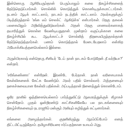
இன்னொரு ஆசிரியரும்தான் பெரும்பாலும் கலை நிகழ்ச்சிகளைத்
தேர்ந்தெடுப்பார்கள். சொல்லிக் கொடுத்துக் கொண்டிருக்கமாட்டார்கள்.
நடனம் ஆடிக் காட்டலாம், நாடகம் நடத்திக் காட்டலாம். அவர்களுக்குப்
பிடித்திருந்தால் ‘உங்க டீம் செலக்ட் ஆகிடுச்சு’ என்பார்கள். பிறகு தகவல்
பலகையிலும் அறிவித்துவிடுவார்கள். அதன் பிறகு மாணவர்களாகத்
தயாரித்துக் கொள்ள வேண்டியதுதான். மூன்றாம் வகுப்புக்கான கலை
நிகழ்ச்சியில் கூட ஆடிக்காட்டச் சொல்லித் திறமையிருந்தால்தான்
தேர்ந்தெடுத்தார்கள். பணம் கொடுத்தால் மேடையேறலாம் என்கிற
அயோக்கியத்தனமெல்லாம் இல்லை.
அருள்பிரகாஷ் என்றொரு சீனியர் ‘டேய் நான் நாடகம் போடுறேன்..நீ வர்றியா?’
என்றார்.
‘சரிங்கண்ணா’ என்றேன். இரண்டே பேர்தான். நான் வரிசையாகக்
கேள்விகளைக் கேட்க வேண்டும். அவர் பதில் சொல்வார். அத்தனையும்
நகைச்சுவையான கேள்வி பதில்கள். அப்படித்தான் நினைத்துக் கொண்டோம்.
ஒரே நாளில் ஒத்திகையெல்லாம் பார்த்துவிட்டு ஆலமரத்துக்குக் கீழாகச்
சென்றோம். முதல் ஒன்றிரண்டு காட்சிகளிலேயே பல நாடகங்களையும்
நிகழ்ச்சிகளையும் நடராஜூம் மன்சூர் அலியும் கழித்துக் கட்டினார்கள்.
எங்களை அழைத்தார்கள். குறளிலிருந்து ஆரம்பிப்போம் எனத்
திட்டமிட்டிருந்தோம். தமிழாசிரியரை ஈர்ப்பதற்கான உபாயம் அது.