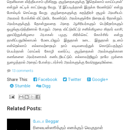
தெளிவான வித்தியாசம் புரிகிறது. குழந்தைகளுக்கு ‘இதெல்லாம் வாய்ப்புகள்’
என்றுச் சுட்டிக் காட்டுவது வேறு. ‘நீ இப்படித்தான் இருக்க வேண்டும்’ என்று
மோல்டிங் செய்வது வேறு. குழந்தைகளுக்கு சுதந்திரச் சூழல் அவசியம்.
அவரவர் போக்கில் விட்டுவிட வேண்டும். அவர்களுக்கே நிறையத் தோன்றும்.
அவர்களுக்குத் தோன்றுவதை அதை ஆசிரியர்களும் பெற்றோர்களும்
ஒழுங்குபடுத்தினால் போதும். அதை விட்டுவிட்டு சனிக்கிழமை கிதார் வாசி;
ஞாயிற்றுக்கிழமை அபாகஸ் பழகு; கிரிக்கெட் கோச்சிங் என்று
தாளிப்பதுமில்லாமல் மேடையிலும் இதுதான் உடை. இதுதான் நடனம்
என்றெல்லாம் எல்லாவற்றையும் நாம் வடிவமைத்துக் கொடுப்பதற்குப்
பெயர்தான் ப்ராய்லர் கோழி வளர்ப்பு. குழந்தைகள் அவர்களுக்கான
களங்களை அவர்களாகக் கண்டறியட்டும். எல்லாவற்றிலும் நாமே மூக்கை
நுழைத்தால் அதைப் போன்ற டார்ச்சர் அவர்களுக்கு வேறெதுவுமில்லை.
13 comments
Share This:
Facebook
Twitter
Google+
Stumble
Digg
Related Posts:
போடா Beggar
ரிலையன்ஸூக்கும் எனக்கும் வெகுநாள்