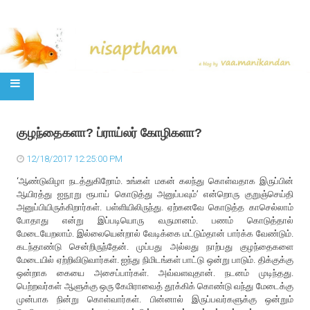
SKIP TO CONTENT
குழந்தைகளா? ப்ராய்லர் கோழிகளா?
12/18/2017 12:25:00 PM
‘ஆண்டுவிழா நடத்துகிறோம். உங்கள் மகன் கலந்து கொள்வதாக இருப்பின்
ஆயிரத்து ஐநூறு ரூபாய் கொடுத்து அனுப்பவும்’ என்றொரு குறுஞ்செய்தி
அனுப்பியிருக்கிறார்கள். பள்ளியிலிருந்து. ஏற்கனவே கொடுத்த காசெல்லாம்
போதாது என்று இப்படியொரு வருமானம். பணம் கொடுத்தால்
மேடையேறலாம். இல்லையென்றால் வேடிக்கை மட்டும்தான் பார்க்க வேண்டும்.
கடந்தாண்டு சென்றிருந்தேன். முப்பது அல்லது நாற்பது குழந்தைகளை
மேடையில் ஏற்றிவிடுவார்கள். ஐந்து நிமிடங்கள் பாட்டு ஒன்று பாடும். திக்குக்கு
ஒன்றாக கையை அசைப்பார்கள். அவ்வளவுதான். நடனம் முடிந்தது.
பெற்றவர்கள் ஆளுக்கு ஒரு கேமிராவைத் தூக்கிக் கொண்டு வந்து மேடைக்கு
முன்பாக நின்று கொள்வார்கள். பின்னால் இருப்பவர்களுக்கு ஒன்றும்