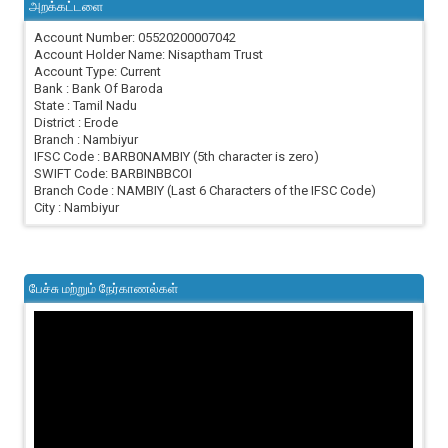
அறக்கட்டளை
Account Number: 05520200007042
Account Holder Name: Nisaptham Trust
Account Type: Current
Bank : Bank Of Baroda
State : Tamil Nadu
District : Erode
Branch : Nambiyur
IFSC Code : BARB0NAMBIY (5th character is zero)
SWIFT Code: BARBINBBCOI
Branch Code : NAMBIY (Last 6 Characters of the IFSC Code)
City : Nambiyur
பேச்சு மற்றும் நேர்காணல்கள்