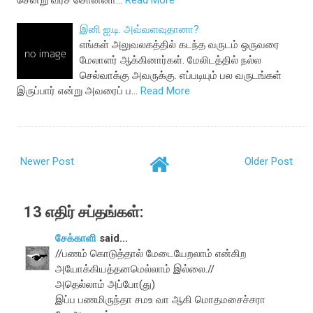
சென்று வரச் சொன்னா…
Read More
இனி ஐ.டி. அவ்வளவுதானா?
எங்கள் அலுவலகத்தில் கடந்த வருடம் ஒருவரை
மேலாளர் ஆக்கினார்கள். மேலிடத்தில் நல்ல
செல்வாக்கு அவருக்கு. எப்படியும் பல வருடங்கள்
இருப்பார் என்று அவரைப் ப…
Read More
Newer Post
Older Post
13 எதிர் சப்தங்கள்:
சேக்காளி
said...
//பணம் கொடுத்தால் மேடையேறலாம் என்கிற
அயோக்கியத்தனமெல்லாம் இல்லை.//
அதெல்லாம் அப்போ(து)
இப்ப பணமிருந்தா சமஉ வா ஆகி மொதமசைச்சரா