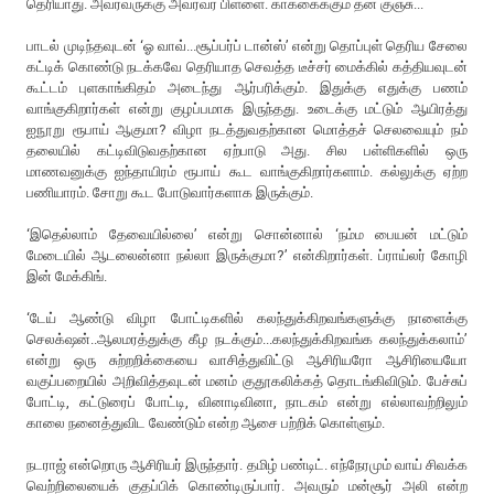
தெரியாது. அவரவருக்கு அவரவர் பிள்ளை. காக்கைக்கும் தன் குஞ்சு...
பாடல் முடிந்தவுடன் ‘ஓ வாவ்...சூப்பர்ப் டான்ஸ்’ என்று தொப்புள் தெரிய சேலை
கட்டிக் கொண்டு நடக்கவே தெரியாத செவத்த டீச்சர் மைக்கில் கத்தியவுடன்
கூட்டம் புளகாங்கிதம் அடைந்து ஆர்பரிக்கும். இதுக்கு எதுக்கு பணம்
வாங்குகிறார்கள் என்று குழப்பமாக இருந்தது. உடைக்கு மட்டும் ஆயிரத்து
ஐநூறு ரூபாய் ஆகுமா? விழா நடத்துவதற்கான மொத்தச் செலவையும் நம்
தலையில் கட்டிவிடுவதற்கான ஏற்பாடு அது. சில பள்ளிகளில் ஒரு
மாணவனுக்கு ஐந்தாயிரம் ரூபாய் கூட வாங்குகிறார்களாம். கல்லுக்கு ஏற்ற
பணியாரம். சோறு கூட போடுவார்களாக இருக்கும்.
‘இதெல்லாம் தேவையில்லை’ என்று சொன்னால் ‘நம்ம பையன் மட்டும்
மேடையில் ஆடலைன்னா நல்லா இருக்குமா?’ என்கிறார்கள். ப்ராய்லர் கோழி
இன் மேக்கிங்.
‘டேய் ஆண்டு விழா போட்டிகளில் கலந்துக்கிறவங்களுக்கு நாளைக்கு
செலக்‌ஷன்..ஆலமரத்துக்கு கீழ நடக்கும்...கலந்துக்கிறவங்க கலந்துக்கலாம்’
என்று ஒரு சுற்றறிக்கையை வாசித்துவிட்டு ஆசிரியரோ ஆசிரியையோ
வகுப்பறையில் அறிவித்தவுடன் மனம் குதூகலிக்கத் தொடங்கிவிடும். பேச்சுப்
போட்டி, கட்டுரைப் போட்டி, வினாடிவினா, நாடகம் என்று எல்லாவற்றிலும்
காலை நனைத்துவிட வேண்டும் என்ற ஆசை பற்றிக் கொள்ளும்.
நடராஜ் என்றொரு ஆசிரியர் இருந்தார். தமிழ் பண்டிட். எந்நேரமும் வாய் சிவக்க
வெற்றிலையைக் குதப்பிக் கொண்டிருப்பார். அவரும் மன்சூர் அலி என்ற