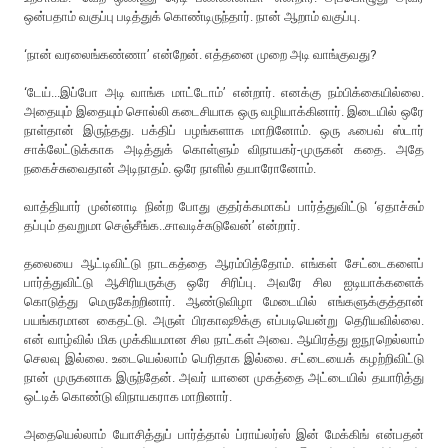
ஒன்பதாம் வகுப்பு படித்துக் கொண்டிருந்தார். நான் ஆறாம் வகுப்பு.
‘நான் வரலைங்கண்ணா’ என்றேன். எத்தனை முறை அடி வாங்குவது?
‘டேய்...இப்போ அடி வாங்க மாட்டோம்’ என்றார். எனக்கு நம்பிக்கையில்லை.
அதையும் இதையும் சொல்லி கடைசியாக ஒரு வழியாக்கினார். இடையில் ஒரே
நாள்தான் இருந்தது. பக்திப் பழங்களாக மாறினோம். ஒரு ஃபைவ் ஸ்டார்
சாக்லேட்டுக்காக அடித்துக் கொள்ளும் விநாயகர்-முருகன் கதை. அதே
நகைச்சுவைதான் அடிநாதம். ஒரே நாளில் தயாரோனோம்.
வாத்தியார் முன்னாடி நின்ற போது குதர்க்கமாகப் பார்த்துவிட்டு ‘ஏதாச்சும்
தப்பும் தவறுமா செஞ்சீங்க..சாவடிச்சுடுவேன்’ என்றார்.
தலையை ஆட்டிவிட்டு நாடகத்தை ஆரம்பித்தோம். எங்கள் சேட்டைகளைப்
பார்த்துவிட்டு ஆசிரியருக்கு ஒரே சிரிப்பு. அவரே சில ஐடியாக்களைக்
கொடுத்து மெருகேற்றினார். ஆண்டுவிழா மேடையில் எங்களுக்குத்தான்
பயங்கரமான கைதட்டு. அருள் பிரகாஷூக்கு எப்படியென்று தெரியவில்லை.
என் வாழ்வில் மிக முக்கியமான சில நாட்கள் அவை. ஆயிரத்து ஐநூறெல்லாம்
செலவு இல்லை. உடையெல்லாம் பெரிதாக இல்லை. சட்டையைக் கழற்றிவிட்டு
நான் முருகனாக இருந்தேன். அவர் யானை முகத்தை அட்டையில் தயாரித்து
ஒட்டிக் கொண்டு விநாயகராக மாறினார்.
அதையெல்லாம் யோசித்துப் பார்த்தால் ப்ராய்லர்ஸ் இன் மேக்கிங் என்பதன்