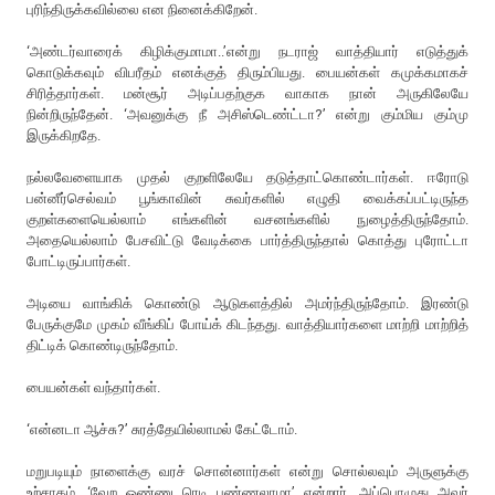
புரிந்திருக்கவில்லை என நினைக்கிறேன்.
‘அண்டர்வாரைக் கிழிக்குமாமா..’என்று நடராஜ் வாத்தியார் எடுத்துக்
கொடுக்கவும் விபரீதம் எனக்குத் திரும்பியது. பையன்கள் கமுக்கமாகச்
சிரித்தார்கள். மன்சூர் அடிப்பதற்குக வாகாக நான் அருகிலேயே
நின்றிருந்தேன். ‘அவனுக்கு நீ அசிஸ்டெண்ட்டா?’ என்று கும்மிய கும்மு
இருக்கிறதே.
நல்லவேளையாக முதல் குறளிலேயே தடுத்தாட்கொண்டார்கள். ஈரோடு
பன்னீர்செல்வம் பூங்காவின் சுவர்களில் எழுதி வைக்கப்பட்டிருந்த
குறள்களையெல்லாம் எங்களின் வசனங்களில் நுழைத்திருந்தோம்.
அதையெல்லாம் பேசவிட்டு வேடிக்கை பார்த்திருந்தால் கொத்து புரோட்டா
போட்டிருப்பார்கள்.
அடியை வாங்கிக் கொண்டு ஆடுகளத்தில் அமர்ந்திருந்தோம். இரண்டு
பேருக்குமே முகம் வீங்கிப் போய்க் கிடந்தது. வாத்தியார்களை மாற்றி மாற்றித்
திட்டிக் கொண்டிருந்தோம்.
பையன்கள் வந்தார்கள்.
‘என்னடா ஆச்சு?’ சுரத்தேயில்லாமல் கேட்டோம்.
மறுபடியும் நாளைக்கு வரச் சொன்னார்கள் என்று சொல்லவும் அருளுக்கு
உற்சாகம். ‘வேற ஒண்ணு ரெடி பண்ணலாமா’ என்றார். அப்பொழுது அவர்