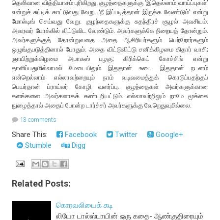
தெளிவான வித்தியாசம் புரிகிறது. குழந்தைகளுக்கு ‘இதெல்லாம் வாய்ப்புகள்’
என்றுச் சுட்டிக் காட்டுவது வேறு. ‘நீ இப்படித்தான் இருக்க வேண்டும்’ என்று
மோல்டிங் செய்வது வேறு. குழந்தைகளுக்கு சுதந்திரச் சூழல் அவசியம்.
அவரவர் போக்கில் விட்டுவிட வேண்டும். அவர்களுக்கே நிறையத் தோன்றும்.
அவர்களுக்குத் தோன்றுவதை அதை ஆசிரியர்களும் பெற்றோர்களும்
ஒழுங்குபடுத்தினால் போதும். அதை விட்டுவிட்டு சனிக்கிழமை கிதார் வாசி;
ஞாயிற்றுக்கிழமை அபாகஸ் பழகு; கிரிக்கெட் கோச்சிங் என்று
தாளிப்பதுமில்லாமல் மேடையிலும் இதுதான் உடை. இதுதான் நடனம்
என்றெல்லாம் எல்லாவற்றையும் நாம் வடிவமைத்துக் கொடுப்பதற்குப்
பெயர்தான் ப்ராய்லர் கோழி வளர்ப்பு. குழந்தைகள் அவர்களுக்கான
களங்களை அவர்களாகக் கண்டறியட்டும். எல்லாவற்றிலும் நாமே மூக்கை
நுழைத்தால் அதைப் போன்ற டார்ச்சர் அவர்களுக்கு வேறெதுவுமில்லை.
13 comments
Share This:
Facebook
Twitter
Google+
Stumble
Digg
Related Posts:
கொரவலியைக் கடி
லியோ டால்ஸ்டாயின் ஒரு கதை- ஆண்குதிரையும்