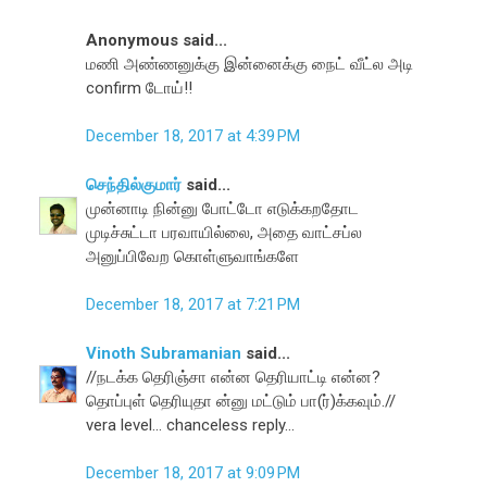
Anonymous said...
மணி அண்ணனுக்கு இன்னைக்கு நைட் வீட்ல அடி
confirm டோய்!!
December 18, 2017 at 4:39 PM
செந்தில்குமார்
said...
முன்னாடி நின்னு போட்டோ எடுக்கறதோட
முடிச்சுட்டா பரவாயில்லை, அதை வாட்சப்ல
அனுப்பிவேற கொள்ளுவாங்களே
December 18, 2017 at 7:21 PM
Vinoth Subramanian
said...
//நடக்க தெரிஞ்சா என்ன தெரியாட்டி என்ன?
தொப்புள் தெரியுதா ன்னு மட்டும் பா(ர்)க்கவும்.//
vera level... chanceless reply...
December 18, 2017 at 9:09 PM