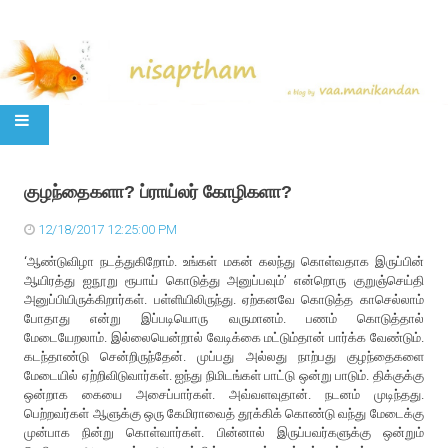
SKIP TO CONTENT
குழந்தைகளா? ப்ராய்லர் கோழிகளா?
12/18/2017 12:25:00 PM
‘ஆண்டுவிழா நடத்துகிறோம். உங்கள் மகன் கலந்து கொள்வதாக இருப்பின்
ஆயிரத்து ஐநூறு ரூபாய் கொடுத்து அனுப்பவும்’ என்றொரு குறுஞ்செய்தி
அனுப்பியிருக்கிறார்கள். பள்ளியிலிருந்து. ஏற்கனவே கொடுத்த காசெல்லாம்
போதாது என்று இப்படியொரு வருமானம். பணம் கொடுத்தால்
மேடையேறலாம். இல்லையென்றால் வேடிக்கை மட்டும்தான் பார்க்க வேண்டும்.
கடந்தாண்டு சென்றிருந்தேன். முப்பது அல்லது நாற்பது குழந்தைகளை
மேடையில் ஏற்றிவிடுவார்கள். ஐந்து நிமிடங்கள் பாட்டு ஒன்று பாடும். திக்குக்கு
ஒன்றாக கையை அசைப்பார்கள். அவ்வளவுதான். நடனம் முடிந்தது.
பெற்றவர்கள் ஆளுக்கு ஒரு கேமிராவைத் தூக்கிக் கொண்டு வந்து மேடைக்கு
முன்பாக நின்று கொள்வார்கள். பின்னால் இருப்பவர்களுக்கு ஒன்றும்