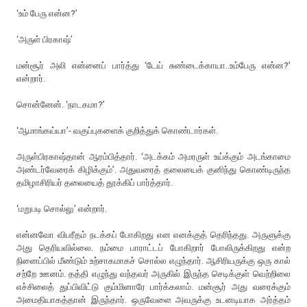
‘உம் பேரு என்ன?’
‘அருள் பிரகாஷ்’
மன்சூர் அலி என்னைப் பார்த்து ‘டேய் சுண்டைக்காயா..உம்பேரு என்ன?’
என்றார்.
சொன்னேன். ‘நாடகமா?’
‘ஆமாங்கய்யா’- வகுப்புகளைக் குறித்துக் கொண்டார்கள்.
அருள்பிரகாஷ்தான் ஆரம்பித்தார். ‘அடக்கம் அமரருள் உய்க்கும் அடங்காமை
அண்டர்வேரைக் கிழிக்கும்’. அதுவரைத் தலையைக் குனிந்து கொண்டிருந்த
தமிழாசிரியர் தலையைத் தூக்கிப் பார்த்தார்.
‘மறுபடி சொல்லு’ என்றார்.
என்னவோ விபரீதம் நடக்கப் போகிறது என எனக்குத் தெரிந்தது. அருளுக்கு
அது தெரியவில்லை. நம்மை பாராட்டப் போகிறார் போலிருக்கிறது என்ற
நினைப்பில் மீண்டும் உற்சாகமாகச் சொல்ல எழுந்தார். ஆசிரியருக்கு ஒரு கால்
சற்றே ஊனம். தத்தி எழுந்து வந்தவர் அருகில் இருந்த செடிக்குள் வெற்றிலை
எச்சிலைத் துப்பிவிட்டு கும்மினாரே பார்க்கலாம். மன்சூர் அது வரைக்கும்
அமைதியாகத்தான் இருந்தார். ஒருவேளை அவருக்கு உடனடியாக அர்த்தம்