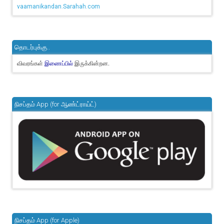
vaamanikandan.Sarahah.com
தொடர்புக்கு..
விவரங்கள்
இருக்கின்றன.
இணைப்பில்
நிசப்தம் App (for ஆண்ட்ராய்ட்)
நிசப்தம் App (for Apple)