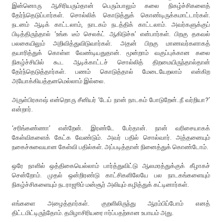
இன்னொரு ஆசிரியரும்தான் பெரும்பாலும் கலை நிகழ்ச்சிகளைத்
தேர்ந்தெடுப்பார்கள். சொல்லிக் கொடுத்துக் கொண்டிருக்கமாட்டார்கள்.
நடனம் ஆடிக் காட்டலாம், நாடகம் நடத்திக் காட்டலாம். அவர்களுக்குப்
பிடித்திருந்தால் ‘உங்க டீம் செலக்ட் ஆகிடுச்சு’ என்பார்கள். பிறகு தகவல்
பலகையிலும் அறிவித்துவிடுவார்கள். அதன் பிறகு மாணவர்களாகத்
தயாரித்துக் கொள்ள வேண்டியதுதான். மூன்றாம் வகுப்புக்கான கலை
நிகழ்ச்சியில் கூட ஆடிக்காட்டச் சொல்லித் திறமையிருந்தால்தான்
தேர்ந்தெடுத்தார்கள். பணம் கொடுத்தால் மேடையேறலாம் என்கிற
அயோக்கியத்தனமெல்லாம் இல்லை.
அருள்பிரகாஷ் என்றொரு சீனியர் ‘டேய் நான் நாடகம் போடுறேன்..நீ வர்றியா?’
என்றார்.
‘சரிங்கண்ணா’ என்றேன். இரண்டே பேர்தான். நான் வரிசையாகக்
கேள்விகளைக் கேட்க வேண்டும். அவர் பதில் சொல்வார். அத்தனையும்
நகைச்சுவையான கேள்வி பதில்கள். அப்படித்தான் நினைத்துக் கொண்டோம்.
ஒரே நாளில் ஒத்திகையெல்லாம் பார்த்துவிட்டு ஆலமரத்துக்குக் கீழாகச்
சென்றோம். முதல் ஒன்றிரண்டு காட்சிகளிலேயே பல நாடகங்களையும்
நிகழ்ச்சிகளையும் நடராஜூம் மன்சூர் அலியும் கழித்துக் கட்டினார்கள்.
எங்களை அழைத்தார்கள். குறளிலிருந்து ஆரம்பிப்போம் எனத்
திட்டமிட்டிருந்தோம். தமிழாசிரியரை ஈர்ப்பதற்கான உபாயம் அது.