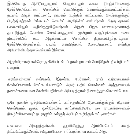
இன்னொரு ஆசிரியரும்தான் பெரும்பாலும் கலை நிகழ்ச்சிகளைத்
தேர்ந்தெடுப்பார்கள். சொல்லிக் கொடுத்துக் கொண்டிருக்கமாட்டார்கள்.
நடனம் ஆடிக் காட்டலாம், நாடகம் நடத்திக் காட்டலாம். அவர்களுக்குப்
பிடித்திருந்தால் ‘உங்க டீம் செலக்ட் ஆகிடுச்சு’ என்பார்கள். பிறகு தகவல்
பலகையிலும் அறிவித்துவிடுவார்கள். அதன் பிறகு மாணவர்களாகத்
தயாரித்துக் கொள்ள வேண்டியதுதான். மூன்றாம் வகுப்புக்கான கலை
நிகழ்ச்சியில் கூட ஆடிக்காட்டச் சொல்லித் திறமையிருந்தால்தான்
தேர்ந்தெடுத்தார்கள். பணம் கொடுத்தால் மேடையேறலாம் என்கிற
அயோக்கியத்தனமெல்லாம் இல்லை.
அருள்பிரகாஷ் என்றொரு சீனியர் ‘டேய் நான் நாடகம் போடுறேன்..நீ வர்றியா?’
என்றார்.
‘சரிங்கண்ணா’ என்றேன். இரண்டே பேர்தான். நான் வரிசையாகக்
கேள்விகளைக் கேட்க வேண்டும். அவர் பதில் சொல்வார். அத்தனையும்
நகைச்சுவையான கேள்வி பதில்கள். அப்படித்தான் நினைத்துக் கொண்டோம்.
ஒரே நாளில் ஒத்திகையெல்லாம் பார்த்துவிட்டு ஆலமரத்துக்குக் கீழாகச்
சென்றோம். முதல் ஒன்றிரண்டு காட்சிகளிலேயே பல நாடகங்களையும்
நிகழ்ச்சிகளையும் நடராஜூம் மன்சூர் அலியும் கழித்துக் கட்டினார்கள்.
எங்களை அழைத்தார்கள். குறளிலிருந்து ஆரம்பிப்போம் எனத்
திட்டமிட்டிருந்தோம். தமிழாசிரியரை ஈர்ப்பதற்கான உபாயம் அது.