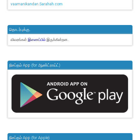
vaamanikandan.Sarahah.com
தொடர்புக்கு..
விவரங்கள்
இருக்கின்றன.
இணைப்பில்
நிசப்தம் App (for ஆண்ட்ராய்ட்)
நிசப்தம் App (for Apple)