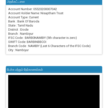
அறக்கட்டளை
Account Number: 05520200007042
Account Holder Name: Nisaptham Trust
Account Type: Current
Bank : Bank Of Baroda
State : Tamil Nadu
District : Erode
Branch : Nambiyur
IFSC Code : BARB0NAMBIY (5th character is zero)
SWIFT Code: BARBINBBCOI
Branch Code : NAMBIY (Last 6 Characters of the IFSC Code)
City : Nambiyur
பேச்சு மற்றும் நேர்காணல்கள்