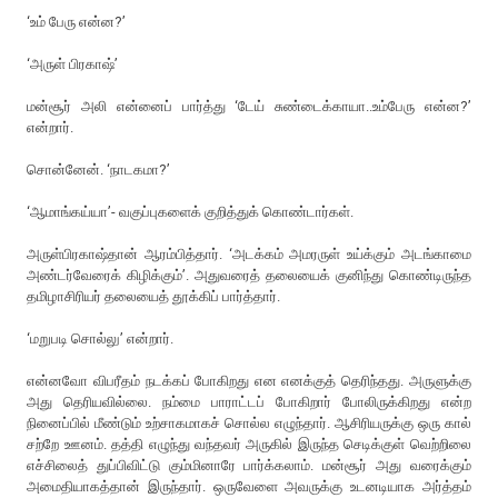
‘உம் பேரு என்ன?’
‘அருள் பிரகாஷ்’
மன்சூர் அலி என்னைப் பார்த்து ‘டேய் சுண்டைக்காயா..உம்பேரு என்ன?’
என்றார்.
சொன்னேன். ‘நாடகமா?’
‘ஆமாங்கய்யா’- வகுப்புகளைக் குறித்துக் கொண்டார்கள்.
அருள்பிரகாஷ்தான் ஆரம்பித்தார். ‘அடக்கம் அமரருள் உய்க்கும் அடங்காமை
அண்டர்வேரைக் கிழிக்கும்’. அதுவரைத் தலையைக் குனிந்து கொண்டிருந்த
தமிழாசிரியர் தலையைத் தூக்கிப் பார்த்தார்.
‘மறுபடி சொல்லு’ என்றார்.
என்னவோ விபரீதம் நடக்கப் போகிறது என எனக்குத் தெரிந்தது. அருளுக்கு
அது தெரியவில்லை. நம்மை பாராட்டப் போகிறார் போலிருக்கிறது என்ற
நினைப்பில் மீண்டும் உற்சாகமாகச் சொல்ல எழுந்தார். ஆசிரியருக்கு ஒரு கால்
சற்றே ஊனம். தத்தி எழுந்து வந்தவர் அருகில் இருந்த செடிக்குள் வெற்றிலை
எச்சிலைத் துப்பிவிட்டு கும்மினாரே பார்க்கலாம். மன்சூர் அது வரைக்கும்
அமைதியாகத்தான் இருந்தார். ஒருவேளை அவருக்கு உடனடியாக அர்த்தம்