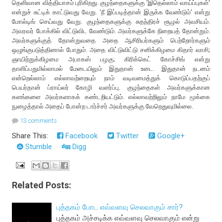
தெளிவான வித்தியாசம் புரிகிறது. குழந்தைகளுக்கு ‘இதெல்லாம் வாய்ப்புகள்’
என்றுச் சுட்டிக் காட்டுவது வேறு. ‘நீ இப்படித்தான் இருக்க வேண்டும்’ என்று
மோல்டிங் செய்வது வேறு. குழந்தைகளுக்கு சுதந்திரச் சூழல் அவசியம்.
அவரவர் போக்கில் விட்டுவிட வேண்டும். அவர்களுக்கே நிறையத் தோன்றும்.
அவர்களுக்குத் தோன்றுவதை அதை ஆசிரியர்களும் பெற்றோர்களும்
ஒழுங்குபடுத்தினால் போதும். அதை விட்டுவிட்டு சனிக்கிழமை கிதார் வாசி;
ஞாயிற்றுக்கிழமை அபாகஸ் பழகு; கிரிக்கெட் கோச்சிங் என்று
தாளிப்பதுமில்லாமல் மேடையிலும் இதுதான் உடை. இதுதான் நடனம்
என்றெல்லாம் எல்லாவற்றையும் நாம் வடிவமைத்துக் கொடுப்பதற்குப்
பெயர்தான் ப்ராய்லர் கோழி வளர்ப்பு. குழந்தைகள் அவர்களுக்கான
களங்களை அவர்களாகக் கண்டறியட்டும். எல்லாவற்றிலும் நாமே மூக்கை
நுழைத்தால் அதைப் போன்ற டார்ச்சர் அவர்களுக்கு வேறெதுவுமில்லை.
13 comments
Share This:
Facebook
Twitter
Google+
Stumble
Digg
Related Posts:
புத்தகம் போட எவ்வளவு செலவாகும் சார்?
புத்தகம் அச்சடிக்க எவ்வளவு செலவாகும் என்று