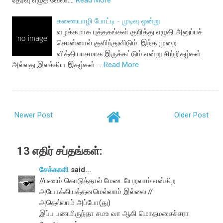
தேர்வு எழுத வேண்…
Read More
கணையாழி போட்டி - முடிவு ஒன்று
வழக்கமாக புத்தகங்கள் குறித்து எழுதி அனுப்பச்
சொன்னால் குவிந்துவிடும். இந்த முறை
வித்தியாசமாக இருக்கட்டும் என்று சிற்றிதழ்கள்
அல்லது இலக்கிய இதழ்கள் …
Read More
Newer Post
Older Post
13 எதிர் சப்தங்கள்:
சேக்காளி
said...
//பணம் கொடுத்தால் மேடையேறலாம் என்கிற
அயோக்கியத்தனமெல்லாம் இல்லை.//
அதெல்லாம் அப்போ(து)
இப்ப பணமிருந்தா சமஉ வா ஆகி மொதமசைச்சரா