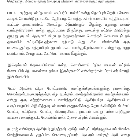
தெரியாது. அவரவருக்கு அவரவர் பிள்ளை. காக்கைக்கும் தன் குஞ்சு...
பாடல் முடிந்தவுடன் ‘ஓ வாவ்...சூப்பர்ப் டான்ஸ்’ என்று தொப்புள் தெரிய சேலை
கட்டிக் கொண்டு நடக்கவே தெரியாத செவத்த டீச்சர் மைக்கில் கத்தியவுடன்
கூட்டம் புளகாங்கிதம் அடைந்து ஆர்பரிக்கும். இதுக்கு எதுக்கு பணம்
வாங்குகிறார்கள் என்று குழப்பமாக இருந்தது. உடைக்கு மட்டும் ஆயிரத்து
ஐநூறு ரூபாய் ஆகுமா? விழா நடத்துவதற்கான மொத்தச் செலவையும் நம்
தலையில் கட்டிவிடுவதற்கான ஏற்பாடு அது. சில பள்ளிகளில் ஒரு
மாணவனுக்கு ஐந்தாயிரம் ரூபாய் கூட வாங்குகிறார்களாம். கல்லுக்கு ஏற்ற
பணியாரம். சோறு கூட போடுவார்களாக இருக்கும்.
‘இதெல்லாம் தேவையில்லை’ என்று சொன்னால் ‘நம்ம பையன் மட்டும்
மேடையில் ஆடலைன்னா நல்லா இருக்குமா?’ என்கிறார்கள். ப்ராய்லர் கோழி
இன் மேக்கிங்.
‘டேய் ஆண்டு விழா போட்டிகளில் கலந்துக்கிறவங்களுக்கு நாளைக்கு
செலக்‌ஷன்..ஆலமரத்துக்கு கீழ நடக்கும்...கலந்துக்கிறவங்க கலந்துக்கலாம்’
என்று ஒரு சுற்றறிக்கையை வாசித்துவிட்டு ஆசிரியரோ ஆசிரியையோ
வகுப்பறையில் அறிவித்தவுடன் மனம் குதூகலிக்கத் தொடங்கிவிடும். பேச்சுப்
போட்டி, கட்டுரைப் போட்டி, வினாடிவினா, நாடகம் என்று எல்லாவற்றிலும்
காலை நனைத்துவிட வேண்டும் என்ற ஆசை பற்றிக் கொள்ளும்.
நடராஜ் என்றொரு ஆசிரியர் இருந்தார். தமிழ் பண்டிட். எந்நேரமும் வாய் சிவக்க
வெற்றிலையைக் குதப்பிக் கொண்டிருப்பார். அவரும் மன்சூர் அலி என்ற