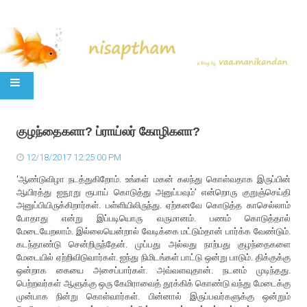
SKIP TO CONTENT
குழந்தைகளா? ப்ராய்லர் கோழிகளா?
12/18/2017 12:25:00 PM
‘ஆண்டுவிழா நடத்துகிறோம். உங்கள் மகன் கலந்து கொள்வதாக இருப்பின்
ஆயிரத்து ஐநூறு ரூபாய் கொடுத்து அனுப்பவும்’ என்றொரு குறுஞ்செய்தி
அனுப்பியிருக்கிறார்கள். பள்ளியிலிருந்து. ஏற்கனவே கொடுத்த காசெல்லாம்
போதாது என்று இப்படியொரு வருமானம். பணம் கொடுத்தால்
மேடையேறலாம். இல்லையென்றால் வேடிக்கை மட்டும்தான் பார்க்க வேண்டும்.
கடந்தாண்டு சென்றிருந்தேன். முப்பது அல்லது நாற்பது குழந்தைகளை
மேடையில் ஏற்றிவிடுவார்கள். ஐந்து நிமிடங்கள் பாட்டு ஒன்று பாடும். திக்குக்கு
ஒன்றாக கையை அசைப்பார்கள். அவ்வளவுதான். நடனம் முடிந்தது.
பெற்றவர்கள் ஆளுக்கு ஒரு கேமிராவைத் தூக்கிக் கொண்டு வந்து மேடைக்கு
முன்பாக நின்று கொள்வார்கள். பின்னால் இருப்பவர்களுக்கு ஒன்றும்