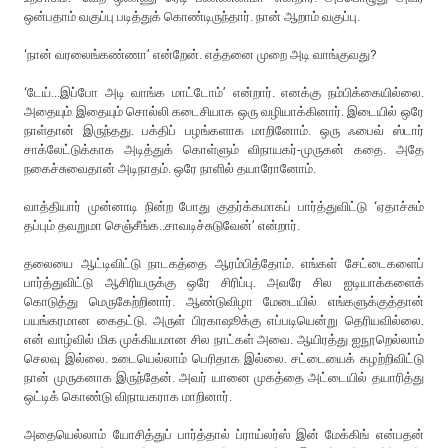
ஒன்பதாம் வகுப்பு படித்துக் கொண்டிருந்தார். நான் ஆறாம் வகுப்பு.
‘நான் வரலைங்கண்ணா’ என்றேன். எத்தனை முறை அடி வாங்குவது?
‘டேய்...இப்போ அடி வாங்க மாட்டோம்’ என்றார். எனக்கு நம்பிக்கையில்லை.
அதையும் இதையும் சொல்லி கடைசியாக ஒரு வழியாக்கினார். இடையில் ஒரே
நாள்தான் இருந்தது. பக்திப் பழங்களாக மாறினோம். ஒரு ஃபைவ் ஸ்டார்
சாக்லேட்டுக்காக அடித்துக் கொள்ளும் விநாயகர்-முருகன் கதை. அதே
நகைச்சுவைதான் அடிநாதம். ஒரே நாளில் தயாரோனோம்.
வாத்தியார் முன்னாடி நின்ற போது குதர்க்கமாகப் பார்த்துவிட்டு ‘ஏதாச்சும்
தப்பும் தவறுமா செஞ்சீங்க..சாவடிச்சுடுவேன்’ என்றார்.
தலையை ஆட்டிவிட்டு நாடகத்தை ஆரம்பித்தோம். எங்கள் சேட்டைகளைப்
பார்த்துவிட்டு ஆசிரியருக்கு ஒரே சிரிப்பு. அவரே சில ஐடியாக்களைக்
கொடுத்து மெருகேற்றினார். ஆண்டுவிழா மேடையில் எங்களுக்குத்தான்
பயங்கரமான கைதட்டு. அருள் பிரகாஷூக்கு எப்படியென்று தெரியவில்லை.
என் வாழ்வில் மிக முக்கியமான சில நாட்கள் அவை. ஆயிரத்து ஐநூறெல்லாம்
செலவு இல்லை. உடையெல்லாம் பெரிதாக இல்லை. சட்டையைக் கழற்றிவிட்டு
நான் முருகனாக இருந்தேன். அவர் யானை முகத்தை அட்டையில் தயாரித்து
ஒட்டிக் கொண்டு விநாயகராக மாறினார்.
அதையெல்லாம் யோசித்துப் பார்த்தால் ப்ராய்லர்ஸ் இன் மேக்கிங் என்பதன்