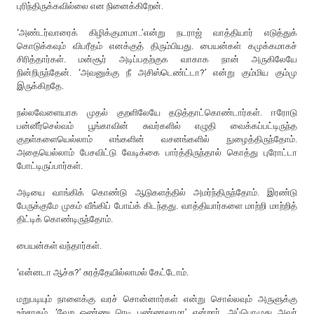
புரிந்திருக்கவில்லை என நினைக்கிறேன்.
‘அண்டர்வாரைக் கிழிக்குமாமா..’என்று நடராஜ் வாத்தியார் எடுத்துக்
கொடுக்கவும் விபரீதம் எனக்குத் திரும்பியது. பையன்கள் கமுக்கமாகச்
சிரித்தார்கள். மன்சூர் அடிப்பதற்குக வாகாக நான் அருகிலேயே
நின்றிருந்தேன். ‘அவனுக்கு நீ அசிஸ்டெண்ட்டா?’ என்று கும்மிய கும்மு
இருக்கிறதே.
நல்லவேளையாக முதல் குறளிலேயே தடுத்தாட்கொண்டார்கள். ஈரோடு
பன்னீர்செல்வம் பூங்காவின் சுவர்களில் எழுதி வைக்கப்பட்டிருந்த
குறள்களையெல்லாம் எங்களின் வசனங்களில் நுழைத்திருந்தோம்.
அதையெல்லாம் பேசவிட்டு வேடிக்கை பார்த்திருந்தால் கொத்து புரோட்டா
போட்டிருப்பார்கள்.
அடியை வாங்கிக் கொண்டு ஆடுகளத்தில் அமர்ந்திருந்தோம். இரண்டு
பேருக்குமே முகம் வீங்கிப் போய்க் கிடந்தது. வாத்தியார்களை மாற்றி மாற்றித்
திட்டிக் கொண்டிருந்தோம்.
பையன்கள் வந்தார்கள்.
‘என்னடா ஆச்சு?’ சுரத்தேயில்லாமல் கேட்டோம்.
மறுபடியும் நாளைக்கு வரச் சொன்னார்கள் என்று சொல்லவும் அருளுக்கு
உற்சாகம். ‘வேற ஒண்ணு ரெடி பண்ணலாமா’ என்றார். அப்பொழுது அவர்