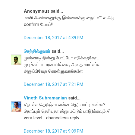
Anonymous said...
மணி அண்ணனுக்கு இன்னைக்கு நைட் வீட்ல அடி
confirm டோய்!!
December 18, 2017 at 4:39 PM
செந்தில்குமார்
said...
முன்னாடி நின்னு போட்டோ எடுக்கறதோட
முடிச்சுட்டா பரவாயில்லை, அதை வாட்சப்ல
அனுப்பிவேற கொள்ளுவாங்களே
December 18, 2017 at 7:21 PM
Vinoth Subramanian
said...
//நடக்க தெரிஞ்சா என்ன தெரியாட்டி என்ன?
தொப்புள் தெரியுதா ன்னு மட்டும் பா(ர்)க்கவும்.//
vera level... chanceless reply...
December 18, 2017 at 9:09 PM