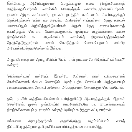
இன்னொரு ஆசிரியரும்தான் பெரும்பாலும் கலை நிகழ்ச்சிகளைத்
தேர்ந்தெடுப்பார்கள். சொல்லிக் கொடுத்துக் கொண்டிருக்கமாட்டார்கள்.
நடனம் ஆடிக் காட்டலாம், நாடகம் நடத்திக் காட்டலாம். அவர்களுக்குப்
பிடித்திருந்தால் ‘உங்க டீம் செலக்ட் ஆகிடுச்சு’ என்பார்கள். பிறகு தகவல்
பலகையிலும் அறிவித்துவிடுவார்கள். அதன் பிறகு மாணவர்களாகத்
தயாரித்துக் கொள்ள வேண்டியதுதான். மூன்றாம் வகுப்புக்கான கலை
நிகழ்ச்சியில் கூட ஆடிக்காட்டச் சொல்லித் திறமையிருந்தால்தான்
தேர்ந்தெடுத்தார்கள். பணம் கொடுத்தால் மேடையேறலாம் என்கிற
அயோக்கியத்தனமெல்லாம் இல்லை.
அருள்பிரகாஷ் என்றொரு சீனியர் ‘டேய் நான் நாடகம் போடுறேன்..நீ வர்றியா?’
என்றார்.
‘சரிங்கண்ணா’ என்றேன். இரண்டே பேர்தான். நான் வரிசையாகக்
கேள்விகளைக் கேட்க வேண்டும். அவர் பதில் சொல்வார். அத்தனையும்
நகைச்சுவையான கேள்வி பதில்கள். அப்படித்தான் நினைத்துக் கொண்டோம்.
ஒரே நாளில் ஒத்திகையெல்லாம் பார்த்துவிட்டு ஆலமரத்துக்குக் கீழாகச்
சென்றோம். முதல் ஒன்றிரண்டு காட்சிகளிலேயே பல நாடகங்களையும்
நிகழ்ச்சிகளையும் நடராஜூம் மன்சூர் அலியும் கழித்துக் கட்டினார்கள்.
எங்களை அழைத்தார்கள். குறளிலிருந்து ஆரம்பிப்போம் எனத்
திட்டமிட்டிருந்தோம். தமிழாசிரியரை ஈர்ப்பதற்கான உபாயம் அது.