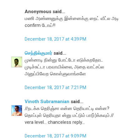
Anonymous said...
மணி அண்ணனுக்கு இன்னைக்கு நைட் வீட்ல அடி
confirm டோய்!!
December 18, 2017 at 4:39 PM
செந்தில்குமார்
said...
முன்னாடி நின்னு போட்டோ எடுக்கறதோட
முடிச்சுட்டா பரவாயில்லை, அதை வாட்சப்ல
அனுப்பிவேற கொள்ளுவாங்களே
December 18, 2017 at 7:21 PM
Vinoth Subramanian
said...
//நடக்க தெரிஞ்சா என்ன தெரியாட்டி என்ன?
தொப்புள் தெரியுதா ன்னு மட்டும் பா(ர்)க்கவும்.//
vera level... chanceless reply...
December 18, 2017 at 9:09 PM