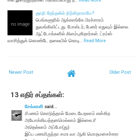
சில இறைதூதர்கள் அவ்வப்போது ந…
Read More
ஞாநி தேர்தலில் நிற்கிறாராமே?
பெங்களூரில் ஆங்காங்கே பிரச்சாரம்
துவங்கிவிட்டது. போஸ்டர், பேனர் எதுவும் இல்லை.
ஆட்டோக்களில் கிளம்புகிறார்கள். ட்ரம்ஸ்
வாசித்துக் கொண்டே தலையில் கொடி…
Read More
Newer Post
Older Post
13 எதிர் சப்தங்கள்:
சேக்காளி
said...
//பணம் கொடுத்தால் மேடையேறலாம் என்கிற
அயோக்கியத்தனமெல்லாம் இல்லை.//
அதெல்லாம் அப்போ(து)
இப்ப பணமிருந்தா சமஉ வா ஆகி மொதமசைச்சரா