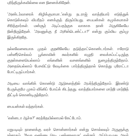
புரிந்திருக்கவில்லை என நினைக்கிறேன்.
‘அண்டர்வாரைக் கிழிக்குமாமா..’என்று நடராஜ் வாத்தியார் எடுத்துக்
கொடுக்கவும் விபரீதம் எனக்குத் திரும்பியது. பையன்கள் கமுக்கமாகச்
சிரித்தார்கள். மன்சூர் அடிப்பதற்குக வாகாக நான் அருகிலேயே
நின்றிருந்தேன். ‘அவனுக்கு நீ அசிஸ்டெண்ட்டா?’ என்று கும்மிய கும்மு
இருக்கிறதே.
நல்லவேளையாக முதல் குறளிலேயே தடுத்தாட்கொண்டார்கள். ஈரோடு
பன்னீர்செல்வம் பூங்காவின் சுவர்களில் எழுதி வைக்கப்பட்டிருந்த
குறள்களையெல்லாம் எங்களின் வசனங்களில் நுழைத்திருந்தோம்.
அதையெல்லாம் பேசவிட்டு வேடிக்கை பார்த்திருந்தால் கொத்து புரோட்டா
போட்டிருப்பார்கள்.
அடியை வாங்கிக் கொண்டு ஆடுகளத்தில் அமர்ந்திருந்தோம். இரண்டு
பேருக்குமே முகம் வீங்கிப் போய்க் கிடந்தது. வாத்தியார்களை மாற்றி மாற்றித்
திட்டிக் கொண்டிருந்தோம்.
பையன்கள் வந்தார்கள்.
‘என்னடா ஆச்சு?’ சுரத்தேயில்லாமல் கேட்டோம்.
மறுபடியும் நாளைக்கு வரச் சொன்னார்கள் என்று சொல்லவும் அருளுக்கு
உற்சாகம். ‘வேற ஒண்ணு ரெடி பண்ணலாமா’ என்றார். அப்பொழுது அவர்