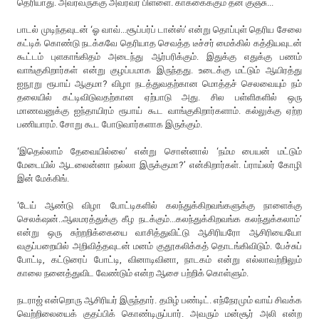
தெரியாது. அவரவருக்கு அவரவர் பிள்ளை. காக்கைக்கும் தன் குஞ்சு...
பாடல் முடிந்தவுடன் ‘ஓ வாவ்...சூப்பர்ப் டான்ஸ்’ என்று தொப்புள் தெரிய சேலை
கட்டிக் கொண்டு நடக்கவே தெரியாத செவத்த டீச்சர் மைக்கில் கத்தியவுடன்
கூட்டம் புளகாங்கிதம் அடைந்து ஆர்பரிக்கும். இதுக்கு எதுக்கு பணம்
வாங்குகிறார்கள் என்று குழப்பமாக இருந்தது. உடைக்கு மட்டும் ஆயிரத்து
ஐநூறு ரூபாய் ஆகுமா? விழா நடத்துவதற்கான மொத்தச் செலவையும் நம்
தலையில் கட்டிவிடுவதற்கான ஏற்பாடு அது. சில பள்ளிகளில் ஒரு
மாணவனுக்கு ஐந்தாயிரம் ரூபாய் கூட வாங்குகிறார்களாம். கல்லுக்கு ஏற்ற
பணியாரம். சோறு கூட போடுவார்களாக இருக்கும்.
‘இதெல்லாம் தேவையில்லை’ என்று சொன்னால் ‘நம்ம பையன் மட்டும்
மேடையில் ஆடலைன்னா நல்லா இருக்குமா?’ என்கிறார்கள். ப்ராய்லர் கோழி
இன் மேக்கிங்.
‘டேய் ஆண்டு விழா போட்டிகளில் கலந்துக்கிறவங்களுக்கு நாளைக்கு
செலக்‌ஷன்..ஆலமரத்துக்கு கீழ நடக்கும்...கலந்துக்கிறவங்க கலந்துக்கலாம்’
என்று ஒரு சுற்றறிக்கையை வாசித்துவிட்டு ஆசிரியரோ ஆசிரியையோ
வகுப்பறையில் அறிவித்தவுடன் மனம் குதூகலிக்கத் தொடங்கிவிடும். பேச்சுப்
போட்டி, கட்டுரைப் போட்டி, வினாடிவினா, நாடகம் என்று எல்லாவற்றிலும்
காலை நனைத்துவிட வேண்டும் என்ற ஆசை பற்றிக் கொள்ளும்.
நடராஜ் என்றொரு ஆசிரியர் இருந்தார். தமிழ் பண்டிட். எந்நேரமும் வாய் சிவக்க
வெற்றிலையைக் குதப்பிக் கொண்டிருப்பார். அவரும் மன்சூர் அலி என்ற