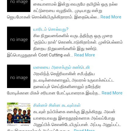
கையாளாமல் இன்று எவருமே தமிழில் ஒரு நல்ல
கட்டுரையை எழுதிவிட முடியாது என்று
ஜெயமோகன் சொல்லியிருக்கிறாராம். இதையெல்ல…
Read More
யாரிடம் சொல்வது?
சில நிறுவனங்களில் வருடத்திற்கு ஒரு முறை
‘குடும்ப நாள்’ கொண்டாடுகிறார்கள். முன்பெல்லாம்
நிறைய நிறுவனங்களில் இது உண்டு.
இப்பொழுதுதான் Cost Cutting என்…
Read More
மலையை அசைக்கும் சுண்டெலி
அரவிந்த் கெஜ்ரிவாலின் சமீபத்திய
நடவடிக்கைகளாலும், அவரால் உருவாக்கப்பட்ட
தலைப்புச் செய்திகளினாலும் நரேந்திர
மோடிக்கான மிகச் சரியான போட்டியாளராக இவர்த…
Read More
சின்னச் சின்ன கடவுள்கள்
கடவுள் நம்பிக்கை எனக்கு இருக்கிறது. அவன்
யாரையாவது இறைதூதர்களாக அவ்வப்போது
அனுப்பிக் கொண்டேயிருப்பான். அப்படி அனுப்பட்ட