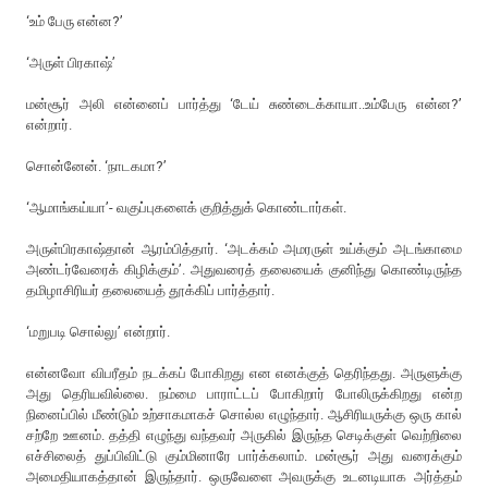
‘உம் பேரு என்ன?’
‘அருள் பிரகாஷ்’
மன்சூர் அலி என்னைப் பார்த்து ‘டேய் சுண்டைக்காயா..உம்பேரு என்ன?’
என்றார்.
சொன்னேன். ‘நாடகமா?’
‘ஆமாங்கய்யா’- வகுப்புகளைக் குறித்துக் கொண்டார்கள்.
அருள்பிரகாஷ்தான் ஆரம்பித்தார். ‘அடக்கம் அமரருள் உய்க்கும் அடங்காமை
அண்டர்வேரைக் கிழிக்கும்’. அதுவரைத் தலையைக் குனிந்து கொண்டிருந்த
தமிழாசிரியர் தலையைத் தூக்கிப் பார்த்தார்.
‘மறுபடி சொல்லு’ என்றார்.
என்னவோ விபரீதம் நடக்கப் போகிறது என எனக்குத் தெரிந்தது. அருளுக்கு
அது தெரியவில்லை. நம்மை பாராட்டப் போகிறார் போலிருக்கிறது என்ற
நினைப்பில் மீண்டும் உற்சாகமாகச் சொல்ல எழுந்தார். ஆசிரியருக்கு ஒரு கால்
சற்றே ஊனம். தத்தி எழுந்து வந்தவர் அருகில் இருந்த செடிக்குள் வெற்றிலை
எச்சிலைத் துப்பிவிட்டு கும்மினாரே பார்க்கலாம். மன்சூர் அது வரைக்கும்
அமைதியாகத்தான் இருந்தார். ஒருவேளை அவருக்கு உடனடியாக அர்த்தம்