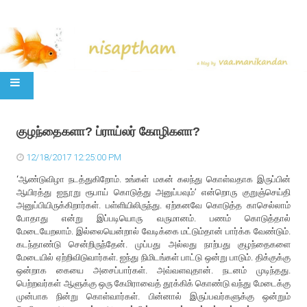
SKIP TO CONTENT
குழந்தைகளா? ப்ராய்லர் கோழிகளா?
12/18/2017 12:25:00 PM
‘ஆண்டுவிழா நடத்துகிறோம். உங்கள் மகன் கலந்து கொள்வதாக இருப்பின்
ஆயிரத்து ஐநூறு ரூபாய் கொடுத்து அனுப்பவும்’ என்றொரு குறுஞ்செய்தி
அனுப்பியிருக்கிறார்கள். பள்ளியிலிருந்து. ஏற்கனவே கொடுத்த காசெல்லாம்
போதாது என்று இப்படியொரு வருமானம். பணம் கொடுத்தால்
மேடையேறலாம். இல்லையென்றால் வேடிக்கை மட்டும்தான் பார்க்க வேண்டும்.
கடந்தாண்டு சென்றிருந்தேன். முப்பது அல்லது நாற்பது குழந்தைகளை
மேடையில் ஏற்றிவிடுவார்கள். ஐந்து நிமிடங்கள் பாட்டு ஒன்று பாடும். திக்குக்கு
ஒன்றாக கையை அசைப்பார்கள். அவ்வளவுதான். நடனம் முடிந்தது.
பெற்றவர்கள் ஆளுக்கு ஒரு கேமிராவைத் தூக்கிக் கொண்டு வந்து மேடைக்கு
முன்பாக நின்று கொள்வார்கள். பின்னால் இருப்பவர்களுக்கு ஒன்றும்