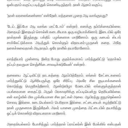
ஒன்பதாம் வகுப்பு படித்துக் கொண்டிருந்தார். நான் ஆறாம் வகுப்பு.
‘நான் வரலைங்கண்ணா’ என்றேன். எத்தனை முறை அடி வாங்குவது?
‘டேய்...இப்போ அடி வாங்க மாட்டோம்’ என்றார். எனக்கு நம்பிக்கையில்லை.
அதையும் இதையும் சொல்லி கடைசியாக ஒரு வழியாக்கினார். இடையில் ஒரே
நாள்தான் இருந்தது. பக்திப் பழங்களாக மாறினோம். ஒரு ஃபைவ் ஸ்டார்
சாக்லேட்டுக்காக அடித்துக் கொள்ளும் விநாயகர்-முருகன் கதை. அதே
நகைச்சுவைதான் அடிநாதம். ஒரே நாளில் தயாரோனோம்.
வாத்தியார் முன்னாடி நின்ற போது குதர்க்கமாகப் பார்த்துவிட்டு ‘ஏதாச்சும்
தப்பும் தவறுமா செஞ்சீங்க..சாவடிச்சுடுவேன்’ என்றார்.
தலையை ஆட்டிவிட்டு நாடகத்தை ஆரம்பித்தோம். எங்கள் சேட்டைகளைப்
பார்த்துவிட்டு ஆசிரியருக்கு ஒரே சிரிப்பு. அவரே சில ஐடியாக்களைக்
கொடுத்து மெருகேற்றினார். ஆண்டுவிழா மேடையில் எங்களுக்குத்தான்
பயங்கரமான கைதட்டு. அருள் பிரகாஷூக்கு எப்படியென்று தெரியவில்லை.
என் வாழ்வில் மிக முக்கியமான சில நாட்கள் அவை. ஆயிரத்து ஐநூறெல்லாம்
செலவு இல்லை. உடையெல்லாம் பெரிதாக இல்லை. சட்டையைக் கழற்றிவிட்டு
நான் முருகனாக இருந்தேன். அவர் யானை முகத்தை அட்டையில் தயாரித்து
ஒட்டிக் கொண்டு விநாயகராக மாறினார்.
அதையெல்லாம் யோசித்துப் பார்த்தால் ப்ராய்லர்ஸ் இன் மேக்கிங் என்பதன்