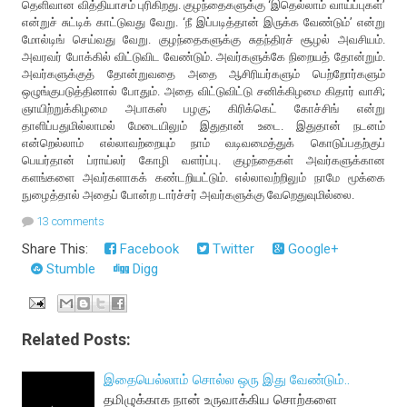
தெளிவான வித்தியாசம் புரிகிறது. குழந்தைகளுக்கு ‘இதெல்லாம் வாய்ப்புகள்’
என்றுச் சுட்டிக் காட்டுவது வேறு. ‘நீ இப்படித்தான் இருக்க வேண்டும்’ என்று
மோல்டிங் செய்வது வேறு. குழந்தைகளுக்கு சுதந்திரச் சூழல் அவசியம்.
அவரவர் போக்கில் விட்டுவிட வேண்டும். அவர்களுக்கே நிறையத் தோன்றும்.
அவர்களுக்குத் தோன்றுவதை அதை ஆசிரியர்களும் பெற்றோர்களும்
ஒழுங்குபடுத்தினால் போதும். அதை விட்டுவிட்டு சனிக்கிழமை கிதார் வாசி;
ஞாயிற்றுக்கிழமை அபாகஸ் பழகு; கிரிக்கெட் கோச்சிங் என்று
தாளிப்பதுமில்லாமல் மேடையிலும் இதுதான் உடை. இதுதான் நடனம்
என்றெல்லாம் எல்லாவற்றையும் நாம் வடிவமைத்துக் கொடுப்பதற்குப்
பெயர்தான் ப்ராய்லர் கோழி வளர்ப்பு. குழந்தைகள் அவர்களுக்கான
களங்களை அவர்களாகக் கண்டறியட்டும். எல்லாவற்றிலும் நாமே மூக்கை
நுழைத்தால் அதைப் போன்ற டார்ச்சர் அவர்களுக்கு வேறெதுவுமில்லை.
13 comments
Share This:
Facebook
Twitter
Google+
Stumble
Digg
Related Posts:
இதையெல்லாம் சொல்ல ஒரு இது வேண்டும்..
தமிழுக்காக நான் உருவாக்கிய சொற்களை