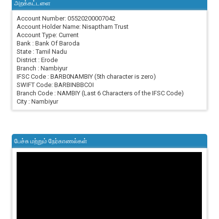
அறக்கட்டளை
Account Number: 05520200007042
Account Holder Name: Nisaptham Trust
Account Type: Current
Bank : Bank Of Baroda
State : Tamil Nadu
District : Erode
Branch : Nambiyur
IFSC Code : BARB0NAMBIY (5th character is zero)
SWIFT Code: BARBINBBCOI
Branch Code : NAMBIY (Last 6 Characters of the IFSC Code)
City : Nambiyur
பேச்சு மற்றும் நேர்காணல்கள்