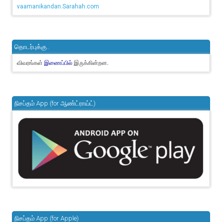
vaamanikandan.Sarahah.com
தொடர்புக்கு..
விவரங்கள்
இருக்கின்றன.
இணைப்பில்
நிசப்தம் App (for ஆண்ட்ராய்ட்)
நிசப்தம் App (for Apple)