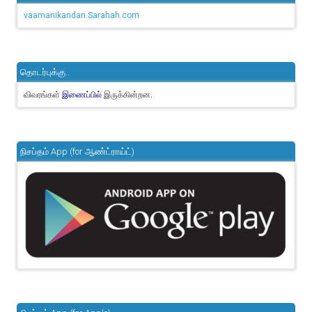
vaamanikandan.Sarahah.com
தொடர்புக்கு..
விவரங்கள்
இருக்கின்றன.
இணைப்பில்
நிசப்தம் App (for ஆண்ட்ராய்ட்)