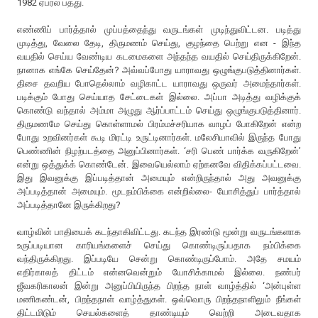
1982 ஏப்ரல் பத்து.
எண்ணிப் பார்த்தால் முப்பத்தைந்து வருடங்கள் முடிந்துவிட்டன. படித்து
முடித்து, வேலை தேடி, திருமணம் செய்து, குழந்தை பெற்று என - இந்த
வயதில் செய்ய வேண்டிய கடமைகளை அந்தந்த வயதில் செய்திருக்கிறேன்.
நானாக எங்கே செய்தேன்? அவ்வப்போது யாராவது ஒழுங்குபடுத்தினார்கள்.
திசை தவறிய போதெல்லாம் வழிகாட்ட யாராவது ஒருவர் அமைந்தார்கள்.
படிக்கும் போது செய்யாத சேட்டைகள் இல்லை. அப்பா அடித்து வழிக்குக்
கொண்டு வந்தால் அம்மா அழுது ஆர்ப்பாட்டம் செய்து ஒழுங்குபடுத்தினார்.
திருமணமே செய்து கொள்ளாமல் பிரம்மச்சரியாக வாழப் போகிறேன் என்ற
போது உறவினர்கள் கூடி மிரட்டி உருட்டினார்கள். மலேசியாவில் இருந்த போது
பெண்ணின் நிழற்படத்தை அனுப்பினார்கள். ‘சரி பெண் பார்க்க வருகிறேன்’
என்று ஒத்துக்க் கொண்டேன். இவையெல்லாம் ஏற்கனவே விதிக்கப்பட்டவை.
இது இவனுக்கு இப்படித்தான் அமையும் என்றிருந்தால் அது அவனுக்கு
அப்படித்தான் அமையும். மூடநம்பிக்கை என்றில்லை- யோசித்துப் பார்த்தால்
அப்படித்தானே இருக்கிறது?
வாழ்வின் பாதியைக் கடந்தாகிவிட்டது. கடந்த இரண்டு மூன்று வருடங்களாக
உருப்படியான காரியங்களைச் செய்து கொண்டிருப்பதாக நம்பிக்கை
வந்திருக்கிறது. இப்படியே சென்று கொண்டிருப்போம். அதே சமயம்
எதிர்காலத் திட்டம் என்னவென்றும் யோசிக்காமல் இல்லை. நண்பர்
ஜீவகரிகாலன் இன்று அனுப்பியிருந்த பிறந்த நாள் வாழ்த்தில் ‘அன்புள்ள
மணிகண்டன், பிறந்தநாள் வாழ்த்துகள். ஒவ்வொரு பிறந்தநாளிலும் நீங்கள்
திட்டமிடும் செயல்களைத் தாண்டியும் வெற்றி அடைவதாக