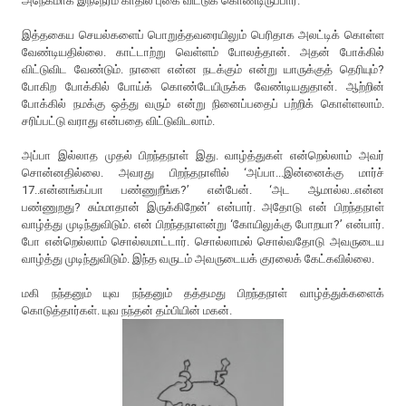
அநேகமாக இந்நேரம் காதில் புகை விட்டுக் கொண்டிருப்பார்.
இத்தகைய செயல்களைப் பொறுத்தவரையிலும் பெரிதாக அலட்டிக் கொள்ள
வேண்டியதில்லை. காட்டாற்று வெள்ளம் போலத்தான். அதன் போக்கில்
விட்டுவிட வேண்டும். நாளை என்ன நடக்கும் என்று யாருக்குத் தெரியும்?
போகிற போக்கில் போய்க் கொண்டேயிருக்க வேண்டியதுதான். ஆற்றின்
போக்கில் நமக்கு ஒத்து வரும் என்று நினைப்பதைப் பற்றிக் கொள்ளலாம்.
சரிப்பட்டு வராது என்பதை விட்டுவிடலாம்.
அப்பா இல்லாத முதல் பிறந்தநாள் இது. வாழ்த்துகள் என்றெல்லாம் அவர்
சொன்னதில்லை. அவரது பிறந்தநாளில் ‘அப்பா...இன்னைக்கு மார்ச்
17..என்னங்கப்பா பண்ணுறீங்க?’ என்பேன். ‘அட ஆமால்ல..என்ன
பண்ணுறது? சும்மாதான் இருக்கிறேன்’ என்பார். அதோடு என் பிறந்தநாள்
வாழ்த்து முடிந்துவிடும். என் பிறந்தநாளன்று ‘கோயிலுக்கு போறயா?’ என்பார்.
போ என்றெல்லாம் சொல்லமாட்டார். சொல்லாமல் சொல்வதோடு அவருடைய
வாழ்த்து முடிந்துவிடும். இந்த வருடம் அவருடையக் குரலைக் கேட்கவில்லை.
மகி நந்தனும் யுவ நந்தனும் தத்தமது பிறந்தநாள் வாழ்த்துக்களைக்
கொடுத்தார்கள். யுவ நந்தன் தம்பியின் மகன்.