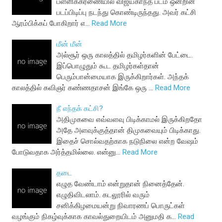
பள்ளிக்கரணையில் விஜயகாந்த் படம் ஒன்றின்
படப்பிடிப்பு நடந்து கொண்டிருந்தது. அவர் கட்சி
ஆரம்பிக்கப் போகிறார் எ…
Read More
மீன் மீன்
அல்சூர் ஒரு காலத்தில் தமிழர்களின் பேட்டை.
இப்பொழுதும் கூட தமிழர்கள்தான்
பெரும்பான்மையாக இருக்கிறார்கள். அந்தக்
காலத்தில் கவிஞர் கண்ணதாசன் இங்கே ஒரு …
Read More
நீ எந்தக் கட்சி?
அதிமுகவை எவ்வளவு பிடிக்காமல் இருக்கிறதோ
அதே அளவுக்குத்தான் திமுகவையும் பிடிக்காது.
இதைச் சொல்வதற்காக நடுநிலை என்ற வேஷம்
போடுவதாக அர்த்தமில்லை. என்னு…
Read More
தடை
எழுத வேண்டாம் என்றுதான் நினைத்தேன்.
எழுதிவிடலாம். கடலூரில் வரும்
சனிக்கிழமையன்று நிவாரணப் பொருட்கள்
வழங்கும் நிகழ்வுக்காக காவல்துறையிடம் அனுமதி க…
Read