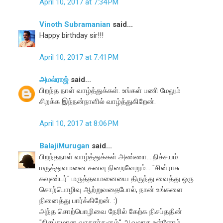
April 10, 2017 at 7:34 PM
Vinoth Subramanian
said...
Happy birthday sir!!!
April 10, 2017 at 7:41 PM
அமல்ராஜ்
said...
பிறந்த நாள் வாழ்த்துக்கள். உங்கள் பணி மேலும்
சிறக்க இந்நன்நாளில் வாழ்த்துகிறேன்.
April 10, 2017 at 8:06 PM
BalajiMurugan
said...
பிறந்தநாள் வாழ்த்துக்கள் அண்ணா....நிச்சயம்
மருத்துவமனை கனவு நிறைவேறும்... "சின்ராசு
கவுண்டர்" மருத்தவமனையை திருந்து வைத்து ஒரு
சொற்பொழிவு ஆற்றுவதைபோல், நான் உங்களை
நினைத்து பார்க்கிறேன். :)
அந்த சொற்பொழிவை நேரில் கேற்க நிசப்ததின்
"நிசப்தமான வாசகர்களும்" ஆவலாக உள்ளோம்....