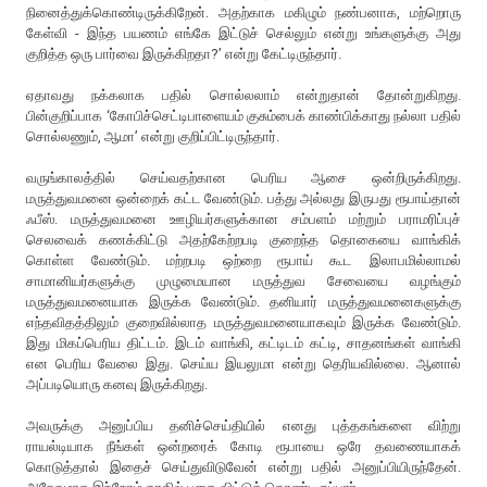
நினைத்துக்கொண்டிருக்கிறேன். அதற்காக மகிழும் நண்பனாக, மற்றொரு
கேள்வி - இந்த பயணம் எங்கே இட்டுச் செல்லும் என்று உங்களுக்கு அது
குறித்த ஒரு பார்வை இருக்கிறதா?’ என்று கேட்டிருந்தார்.
ஏதாவது நக்கலாக பதில் சொல்லலாம் என்றுதான் தோன்றுகிறது.
பின்குறிப்பாக ‘கோபிச்செட்டிபாளையம் குசும்பைக் காண்பிக்காது நல்லா பதில்
சொல்லணும், ஆமா’ என்று குறிப்பிட்டிருந்தார்.
வருங்காலத்தில் செய்வதற்கான பெரிய ஆசை ஒன்றிருக்கிறது.
மருத்துவமனை ஒன்றைக் கட்ட வேண்டும். பத்து அல்லது இருபது ரூபாய்தான்
ஃபீஸ். மருத்துவமனை ஊழியர்களுக்கான சம்பளம் மற்றும் பராமரிப்புச்
செலவைக் கணக்கிட்டு அதற்கேற்றபடி குறைந்த தொகையை வாங்கிக்
கொள்ள வேண்டும். மற்றபடி ஒற்றை ரூபாய் கூட இலாபமில்லாமல்
சாமானியர்களுக்கு முழுமையான மருத்துவ சேவையை வழங்கும்
மருத்துவமனையாக இருக்க வேண்டும். தனியார் மருத்துவமனைகளுக்கு
எந்தவிதத்திலும் குறைவில்லாத மருத்துவமனையாகவும் இருக்க வேண்டும்.
இது மிகப்பெரிய திட்டம். இடம் வாங்கி, கட்டிடம் கட்டி, சாதனங்கள் வாங்கி
என பெரிய வேலை இது. செய்ய இயலுமா என்று தெரியவில்லை. ஆனால்
அப்படியொரு கனவு இருக்கிறது.
அவருக்கு அனுப்பிய தனிச்செய்தியில் எனது புத்தகங்களை விற்று
ராயல்டியாக நீங்கள் ஒன்றரைக் கோடி ரூபாயை ஒரே தவணையாகக்
கொடுத்தால் இதைச் செய்துவிடுவேன் என்று பதில் அனுப்பியிருந்தேன்.