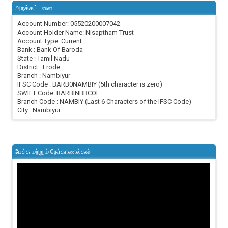
அறக்கட்டளை
Account Number: 05520200007042
Account Holder Name: Nisaptham Trust
Account Type: Current
Bank : Bank Of Baroda
State : Tamil Nadu
District : Erode
Branch : Nambiyur
IFSC Code : BARB0NAMBIY (5th character is zero)
SWIFT Code: BARBINBBCOI
Branch Code : NAMBIY (Last 6 Characters of the IFSC Code)
City : Nambiyur
பேச்சு மற்றும் நேர்காணல்கள்