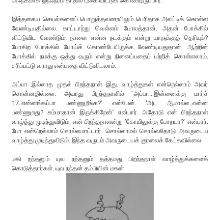
அநேகமாக இந்நேரம் காதில் புகை விட்டுக் கொண்டிருப்பார்.
இத்தகைய செயல்களைப் பொறுத்தவரையிலும் பெரிதாக அலட்டிக் கொள்ள
வேண்டியதில்லை. காட்டாற்று வெள்ளம் போலத்தான். அதன் போக்கில்
விட்டுவிட வேண்டும். நாளை என்ன நடக்கும் என்று யாருக்குத் தெரியும்?
போகிற போக்கில் போய்க் கொண்டேயிருக்க வேண்டியதுதான். ஆற்றின்
போக்கில் நமக்கு ஒத்து வரும் என்று நினைப்பதைப் பற்றிக் கொள்ளலாம்.
சரிப்பட்டு வராது என்பதை விட்டுவிடலாம்.
அப்பா இல்லாத முதல் பிறந்தநாள் இது. வாழ்த்துகள் என்றெல்லாம் அவர்
சொன்னதில்லை. அவரது பிறந்தநாளில் ‘அப்பா...இன்னைக்கு மார்ச்
17..என்னங்கப்பா பண்ணுறீங்க?’ என்பேன். ‘அட ஆமால்ல..என்ன
பண்ணுறது? சும்மாதான் இருக்கிறேன்’ என்பார். அதோடு என் பிறந்தநாள்
வாழ்த்து முடிந்துவிடும். என் பிறந்தநாளன்று ‘கோயிலுக்கு போறயா?’ என்பார்.
போ என்றெல்லாம் சொல்லமாட்டார். சொல்லாமல் சொல்வதோடு அவருடைய
வாழ்த்து முடிந்துவிடும். இந்த வருடம் அவருடையக் குரலைக் கேட்கவில்லை.
மகி நந்தனும் யுவ நந்தனும் தத்தமது பிறந்தநாள் வாழ்த்துக்களைக்
கொடுத்தார்கள். யுவ நந்தன் தம்பியின் மகன்.