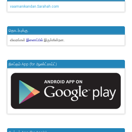
vaamanikandan.Sarahah.com
தொடர்புக்கு..
விவரங்கள்
இருக்கின்றன.
இணைப்பில்
நிசப்தம் App (for ஆண்ட்ராய்ட்)