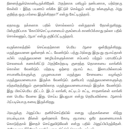
நினைத்துக்கொண்டிருக்கிறேன். அதற்காக மகிழும் நண்பனாக, மற்றொரு
கேள்வி - இந்த பயணம் எங்கே இட்டுச் செல்லும் என்று உங்களுக்கு அது
குறித்த ஒரு பார்வை இருக்கிறதா?’ என்று கேட்டிருந்தார்.
ஏதாவது நக்கலாக பதில் சொல்லலாம் என்றுதான் தோன்றுகிறது.
பின்குறிப்பாக ‘கோபிச்செட்டிபாளையம் குசும்பைக் காண்பிக்காது நல்லா பதில்
சொல்லணும், ஆமா’ என்று குறிப்பிட்டிருந்தார்.
வருங்காலத்தில் செய்வதற்கான பெரிய ஆசை ஒன்றிருக்கிறது.
மருத்துவமனை ஒன்றைக் கட்ட வேண்டும். பத்து அல்லது இருபது ரூபாய்தான்
ஃபீஸ். மருத்துவமனை ஊழியர்களுக்கான சம்பளம் மற்றும் பராமரிப்புச்
செலவைக் கணக்கிட்டு அதற்கேற்றபடி குறைந்த தொகையை வாங்கிக்
கொள்ள வேண்டும். மற்றபடி ஒற்றை ரூபாய் கூட இலாபமில்லாமல்
சாமானியர்களுக்கு முழுமையான மருத்துவ சேவையை வழங்கும்
மருத்துவமனையாக இருக்க வேண்டும். தனியார் மருத்துவமனைகளுக்கு
எந்தவிதத்திலும் குறைவில்லாத மருத்துவமனையாகவும் இருக்க வேண்டும்.
இது மிகப்பெரிய திட்டம். இடம் வாங்கி, கட்டிடம் கட்டி, சாதனங்கள் வாங்கி
என பெரிய வேலை இது. செய்ய இயலுமா என்று தெரியவில்லை. ஆனால்
அப்படியொரு கனவு இருக்கிறது.
அவருக்கு அனுப்பிய தனிச்செய்தியில் எனது புத்தகங்களை விற்று
ராயல்டியாக நீங்கள் ஒன்றரைக் கோடி ரூபாயை ஒரே தவணையாகக்
கொடுத்தால் இதைச் செய்துவிடுவேன் என்று பதில் அனுப்பியிருந்தேன்.