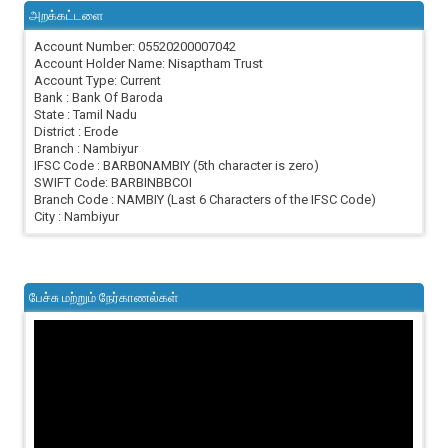
அறக்கட்டளை
Account Number: 05520200007042
Account Holder Name: Nisaptham Trust
Account Type: Current
Bank : Bank Of Baroda
State : Tamil Nadu
District : Erode
Branch : Nambiyur
IFSC Code : BARB0NAMBIY (5th character is zero)
SWIFT Code: BARBINBBCOI
Branch Code : NAMBIY (Last 6 Characters of the IFSC Code)
City : Nambiyur
பேச்சு மற்றும் நேர்காணல்கள்