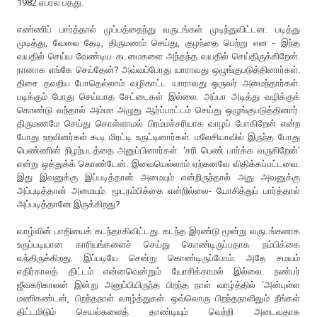
1982 ஏப்ரல் பத்து.
எண்ணிப் பார்த்தால் முப்பத்தைந்து வருடங்கள் முடிந்துவிட்டன. படித்து
முடித்து, வேலை தேடி, திருமணம் செய்து, குழந்தை பெற்று என - இந்த
வயதில் செய்ய வேண்டிய கடமைகளை அந்தந்த வயதில் செய்திருக்கிறேன்.
நானாக எங்கே செய்தேன்? அவ்வப்போது யாராவது ஒழுங்குபடுத்தினார்கள்.
திசை தவறிய போதெல்லாம் வழிகாட்ட யாராவது ஒருவர் அமைந்தார்கள்.
படிக்கும் போது செய்யாத சேட்டைகள் இல்லை. அப்பா அடித்து வழிக்குக்
கொண்டு வந்தால் அம்மா அழுது ஆர்ப்பாட்டம் செய்து ஒழுங்குபடுத்தினார்.
திருமணமே செய்து கொள்ளாமல் பிரம்மச்சரியாக வாழப் போகிறேன் என்ற
போது உறவினர்கள் கூடி மிரட்டி உருட்டினார்கள். மலேசியாவில் இருந்த போது
பெண்ணின் நிழற்படத்தை அனுப்பினார்கள். ‘சரி பெண் பார்க்க வருகிறேன்’
என்று ஒத்துக்க் கொண்டேன். இவையெல்லாம் ஏற்கனவே விதிக்கப்பட்டவை.
இது இவனுக்கு இப்படித்தான் அமையும் என்றிருந்தால் அது அவனுக்கு
அப்படித்தான் அமையும். மூடநம்பிக்கை என்றில்லை- யோசித்துப் பார்த்தால்
அப்படித்தானே இருக்கிறது?
வாழ்வின் பாதியைக் கடந்தாகிவிட்டது. கடந்த இரண்டு மூன்று வருடங்களாக
உருப்படியான காரியங்களைச் செய்து கொண்டிருப்பதாக நம்பிக்கை
வந்திருக்கிறது. இப்படியே சென்று கொண்டிருப்போம். அதே சமயம்
எதிர்காலத் திட்டம் என்னவென்றும் யோசிக்காமல் இல்லை. நண்பர்
ஜீவகரிகாலன் இன்று அனுப்பியிருந்த பிறந்த நாள் வாழ்த்தில் ‘அன்புள்ள
மணிகண்டன், பிறந்தநாள் வாழ்த்துகள். ஒவ்வொரு பிறந்தநாளிலும் நீங்கள்
திட்டமிடும் செயல்களைத் தாண்டியும் வெற்றி அடைவதாக