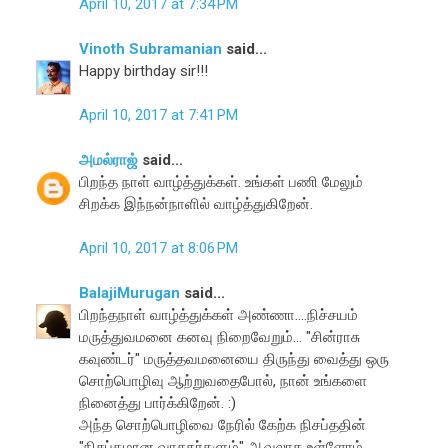
April 10, 2017 at 7:34 PM
Vinoth Subramanian
said...
Happy birthday sir!!!
April 10, 2017 at 7:41 PM
அமல்ராஜ்
said...
பிறந்த நாள் வாழ்த்துக்கள். உங்கள் பணி மேலும்
சிறக்க இந்நன்நாளில் வாழ்த்துகிறேன்.
April 10, 2017 at 8:06 PM
BalajiMurugan
said...
பிறந்தநாள் வாழ்த்துக்கள் அண்ணா....நிச்சயம்
மருத்துவமனை கனவு நிறைவேறும்... "சின்ராசு
கவுண்டர்" மருத்தவமனையை திருந்து வைத்து ஒரு
சொற்பொழிவு ஆற்றுவதைபோல், நான் உங்களை
நினைத்து பார்க்கிறேன். :)
அந்த சொற்பொழிவை நேரில் கேற்க நிசப்ததின்
"நிசப்தமான வாசகர்களும்" ஆவலாக உள்ளோம்....