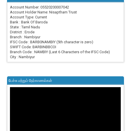
Account Number: 05520200007042
Account Holder Name: Nisaptham Trust
Account Type: Current
Bank : Bank Of Baroda
State : Tamil Nadu
District : Erode
Branch : Nambiyur
IFSC Code : BARB0NAMBIY (5th character is zero)
SWIFT Code: BARBINBBCOI
Branch Code : NAMBIY (Last 6 Characters of the IFSC Code)
City : Nambiyur
பேச்சு மற்றும் நேர்காணல்கள்