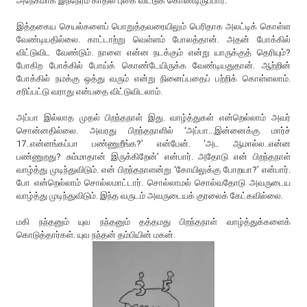
அநேகமாக இந்நேரம் காதில் புகை விட்டுக் கொண்டிருப்பார்.
இத்தகைய செயல்களைப் பொறுத்தவரையிலும் பெரிதாக அலட்டிக் கொள்ள
வேண்டியதில்லை. காட்டாற்று வெள்ளம் போலத்தான். அதன் போக்கில்
விட்டுவிட வேண்டும். நாளை என்ன நடக்கும் என்று யாருக்குத் தெரியும்?
போகிற போக்கில் போய்க் கொண்டேயிருக்க வேண்டியதுதான். ஆற்றின்
போக்கில் நமக்கு ஒத்து வரும் என்று நினைப்பதைப் பற்றிக் கொள்ளலாம்.
சரிப்பட்டு வராது என்பதை விட்டுவிடலாம்.
அப்பா இல்லாத முதல் பிறந்தநாள் இது. வாழ்த்துகள் என்றெல்லாம் அவர்
சொன்னதில்லை. அவரது பிறந்தநாளில் ‘அப்பா...இன்னைக்கு மார்ச்
17..என்னங்கப்பா பண்ணுறீங்க?’ என்பேன். ‘அட ஆமால்ல..என்ன
பண்ணுறது? சும்மாதான் இருக்கிறேன்’ என்பார். அதோடு என் பிறந்தநாள்
வாழ்த்து முடிந்துவிடும். என் பிறந்தநாளன்று ‘கோயிலுக்கு போறயா?’ என்பார்.
போ என்றெல்லாம் சொல்லமாட்டார். சொல்லாமல் சொல்வதோடு அவருடைய
வாழ்த்து முடிந்துவிடும். இந்த வருடம் அவருடையக் குரலைக் கேட்கவில்லை.
மகி நந்தனும் யுவ நந்தனும் தத்தமது பிறந்தநாள் வாழ்த்துக்களைக்
கொடுத்தார்கள். யுவ நந்தன் தம்பியின் மகன்.