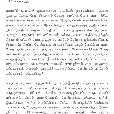
1982 ஏப்ரல் பத்து.
எண்ணிப் பார்த்தால் முப்பத்தைந்து வருடங்கள் முடிந்துவிட்டன. படித்து
முடித்து, வேலை தேடி, திருமணம் செய்து, குழந்தை பெற்று என - இந்த
வயதில் செய்ய வேண்டிய கடமைகளை அந்தந்த வயதில் செய்திருக்கிறேன்.
நானாக எங்கே செய்தேன்? அவ்வப்போது யாராவது ஒழுங்குபடுத்தினார்கள்.
திசை தவறிய போதெல்லாம் வழிகாட்ட யாராவது ஒருவர் அமைந்தார்கள்.
படிக்கும் போது செய்யாத சேட்டைகள் இல்லை. அப்பா அடித்து வழிக்குக்
கொண்டு வந்தால் அம்மா அழுது ஆர்ப்பாட்டம் செய்து ஒழுங்குபடுத்தினார்.
திருமணமே செய்து கொள்ளாமல் பிரம்மச்சரியாக வாழப் போகிறேன் என்ற
போது உறவினர்கள் கூடி மிரட்டி உருட்டினார்கள். மலேசியாவில் இருந்த போது
பெண்ணின் நிழற்படத்தை அனுப்பினார்கள். ‘சரி பெண் பார்க்க வருகிறேன்’
என்று ஒத்துக்க் கொண்டேன். இவையெல்லாம் ஏற்கனவே விதிக்கப்பட்டவை.
இது இவனுக்கு இப்படித்தான் அமையும் என்றிருந்தால் அது அவனுக்கு
அப்படித்தான் அமையும். மூடநம்பிக்கை என்றில்லை- யோசித்துப் பார்த்தால்
அப்படித்தானே இருக்கிறது?
வாழ்வின் பாதியைக் கடந்தாகிவிட்டது. கடந்த இரண்டு மூன்று வருடங்களாக
உருப்படியான காரியங்களைச் செய்து கொண்டிருப்பதாக நம்பிக்கை
வந்திருக்கிறது. இப்படியே சென்று கொண்டிருப்போம். அதே சமயம்
எதிர்காலத் திட்டம் என்னவென்றும் யோசிக்காமல் இல்லை. நண்பர்
ஜீவகரிகாலன் இன்று அனுப்பியிருந்த பிறந்த நாள் வாழ்த்தில் ‘அன்புள்ள
மணிகண்டன், பிறந்தநாள் வாழ்த்துகள். ஒவ்வொரு பிறந்தநாளிலும் நீங்கள்
திட்டமிடும் செயல்களைத் தாண்டியும் வெற்றி அடைவதாக