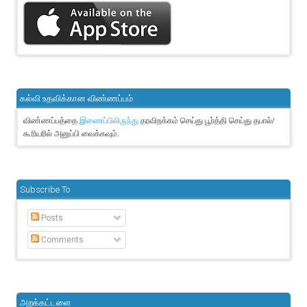
கல்வி உதவிக்கான விண்ணப்பம்
விண்ணப்பத்தை
தரவிறக்கம் செய்து பூர்த்தி செய்து தபால்/
இணைப்பிலிருந்து
கூரியரில் அனுப்பி வைக்கவும்.
Subscribe To
Posts
Comments
அறக்கட்டளை