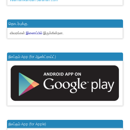
vaamanikandan.Sarahah.com
தொடர்புக்கு..
விவரங்கள்
இருக்கின்றன.
இணைப்பில்
நிசப்தம் App (for ஆண்ட்ராய்ட்)
நிசப்தம் App (for Apple)