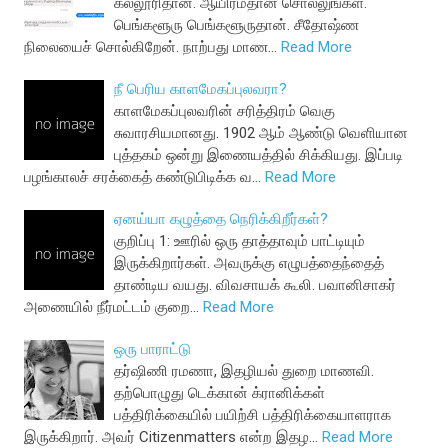
கல்லூரிதான். ஆயிரம்தான் சொல்லுங்கள்.
பெங்களூரு பெங்களூருதான். சீதோஷ்ண
நிலையைச் சொல்கிறேன். நாற்பது மாண…
Read More
நீ பெரிய காளமேகப்புலவரா?
காளமேகப்புலவரின் சரித்திரம் வெகு
சுவாரசியமானது. 1902 ஆம் ஆண்டு வெளியான
புத்தகம் ஒன்று இணையத்தில் சிக்கியது. இப்படி
பழங்காலச் சரக்கைத் கண்டுபிடிக்க வ…
Read More
ஏனய்யா கழுத்தை நெரிக்கிறீர்கள்?
குறிப்பு 1: ஊரில் ஒரு தாத்தாவும் பாட்டியும்
இருக்கிறார்கள். அவருக்கு எழுபத்தைந்தைத்
தாண்டிய வயது. விவசாயக் கூலி. பவானிசாகர்
அணையில் நீர்மட்டம் குறை…
Read More
ஒரு பாராட்டு
தர்ஷிணி ரமணா, இதழியல் துறை மாணவி.
தற்பொழுது டெக்கான் க்ரானிக்கள்
பத்திரிக்கையில் பயிற்சி பத்திரிக்கையாளராக
இருக்கிறார். அவர் Citizenmatters என்ற இதழ…
Read More