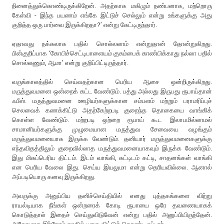
நினைத்துக்கொண்டிருக்கிறேன். அதற்காக மகிழும் நண்பனாக, மற்றொரு
கேள்வி - இந்த பயணம் எங்கே இட்டுச் செல்லும் என்று உங்களுக்கு அது
குறித்த ஒரு பார்வை இருக்கிறதா?’ என்று கேட்டிருந்தார்.
ஏதாவது நக்கலாக பதில் சொல்லலாம் என்றுதான் தோன்றுகிறது.
பின்குறிப்பாக ‘கோபிச்செட்டிபாளையம் குசும்பைக் காண்பிக்காது நல்லா பதில்
சொல்லணும், ஆமா’ என்று குறிப்பிட்டிருந்தார்.
வருங்காலத்தில் செய்வதற்கான பெரிய ஆசை ஒன்றிருக்கிறது.
மருத்துவமனை ஒன்றைக் கட்ட வேண்டும். பத்து அல்லது இருபது ரூபாய்தான்
ஃபீஸ். மருத்துவமனை ஊழியர்களுக்கான சம்பளம் மற்றும் பராமரிப்புச்
செலவைக் கணக்கிட்டு அதற்கேற்றபடி குறைந்த தொகையை வாங்கிக்
கொள்ள வேண்டும். மற்றபடி ஒற்றை ரூபாய் கூட இலாபமில்லாமல்
சாமானியர்களுக்கு முழுமையான மருத்துவ சேவையை வழங்கும்
மருத்துவமனையாக இருக்க வேண்டும். தனியார் மருத்துவமனைகளுக்கு
எந்தவிதத்திலும் குறைவில்லாத மருத்துவமனையாகவும் இருக்க வேண்டும்.
இது மிகப்பெரிய திட்டம். இடம் வாங்கி, கட்டிடம் கட்டி, சாதனங்கள் வாங்கி
என பெரிய வேலை இது. செய்ய இயலுமா என்று தெரியவில்லை. ஆனால்
அப்படியொரு கனவு இருக்கிறது.
அவருக்கு அனுப்பிய தனிச்செய்தியில் எனது புத்தகங்களை விற்று
ராயல்டியாக நீங்கள் ஒன்றரைக் கோடி ரூபாயை ஒரே தவணையாகக்
கொடுத்தால் இதைச் செய்துவிடுவேன் என்று பதில் அனுப்பியிருந்தேன்.