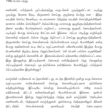
1982 ஏப்ரல் பத்து.
எண்ணிப் பார்த்தால் முப்பத்தைந்து வருடங்கள் முடிந்துவிட்டன. படித்து
முடித்து, வேலை தேடி, திருமணம் செய்து, குழந்தை பெற்று என - இந்த
வயதில் செய்ய வேண்டிய கடமைகளை அந்தந்த வயதில் செய்திருக்கிறேன்.
நானாக எங்கே செய்தேன்? அவ்வப்போது யாராவது ஒழுங்குபடுத்தினார்கள்.
திசை தவறிய போதெல்லாம் வழிகாட்ட யாராவது ஒருவர் அமைந்தார்கள்.
படிக்கும் போது செய்யாத சேட்டைகள் இல்லை. அப்பா அடித்து வழிக்குக்
கொண்டு வந்தால் அம்மா அழுது ஆர்ப்பாட்டம் செய்து ஒழுங்குபடுத்தினார்.
திருமணமே செய்து கொள்ளாமல் பிரம்மச்சரியாக வாழப் போகிறேன் என்ற
போது உறவினர்கள் கூடி மிரட்டி உருட்டினார்கள். மலேசியாவில் இருந்த போது
பெண்ணின் நிழற்படத்தை அனுப்பினார்கள். ‘சரி பெண் பார்க்க வருகிறேன்’
என்று ஒத்துக்க் கொண்டேன். இவையெல்லாம் ஏற்கனவே விதிக்கப்பட்டவை.
இது இவனுக்கு இப்படித்தான் அமையும் என்றிருந்தால் அது அவனுக்கு
அப்படித்தான் அமையும். மூடநம்பிக்கை என்றில்லை- யோசித்துப் பார்த்தால்
அப்படித்தானே இருக்கிறது?
வாழ்வின் பாதியைக் கடந்தாகிவிட்டது. கடந்த இரண்டு மூன்று வருடங்களாக
உருப்படியான காரியங்களைச் செய்து கொண்டிருப்பதாக நம்பிக்கை
வந்திருக்கிறது. இப்படியே சென்று கொண்டிருப்போம். அதே சமயம்
எதிர்காலத் திட்டம் என்னவென்றும் யோசிக்காமல் இல்லை. நண்பர்
ஜீவகரிகாலன் இன்று அனுப்பியிருந்த பிறந்த நாள் வாழ்த்தில் ‘அன்புள்ள
மணிகண்டன், பிறந்தநாள் வாழ்த்துகள். ஒவ்வொரு பிறந்தநாளிலும் நீங்கள்
திட்டமிடும் செயல்களைத் தாண்டியும் வெற்றி அடைவதாக