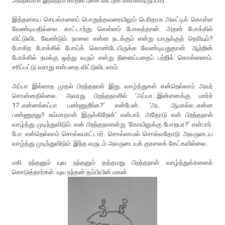
அநேகமாக இந்நேரம் காதில் புகை விட்டுக் கொண்டிருப்பார்.
இத்தகைய செயல்களைப் பொறுத்தவரையிலும் பெரிதாக அலட்டிக் கொள்ள
வேண்டியதில்லை. காட்டாற்று வெள்ளம் போலத்தான். அதன் போக்கில்
விட்டுவிட வேண்டும். நாளை என்ன நடக்கும் என்று யாருக்குத் தெரியும்?
போகிற போக்கில் போய்க் கொண்டேயிருக்க வேண்டியதுதான். ஆற்றின்
போக்கில் நமக்கு ஒத்து வரும் என்று நினைப்பதைப் பற்றிக் கொள்ளலாம்.
சரிப்பட்டு வராது என்பதை விட்டுவிடலாம்.
அப்பா இல்லாத முதல் பிறந்தநாள் இது. வாழ்த்துகள் என்றெல்லாம் அவர்
சொன்னதில்லை. அவரது பிறந்தநாளில் ‘அப்பா...இன்னைக்கு மார்ச்
17..என்னங்கப்பா பண்ணுறீங்க?’ என்பேன். ‘அட ஆமால்ல..என்ன
பண்ணுறது? சும்மாதான் இருக்கிறேன்’ என்பார். அதோடு என் பிறந்தநாள்
வாழ்த்து முடிந்துவிடும். என் பிறந்தநாளன்று ‘கோயிலுக்கு போறயா?’ என்பார்.
போ என்றெல்லாம் சொல்லமாட்டார். சொல்லாமல் சொல்வதோடு அவருடைய
வாழ்த்து முடிந்துவிடும். இந்த வருடம் அவருடையக் குரலைக் கேட்கவில்லை.
மகி நந்தனும் யுவ நந்தனும் தத்தமது பிறந்தநாள் வாழ்த்துக்களைக்
கொடுத்தார்கள். யுவ நந்தன் தம்பியின் மகன்.