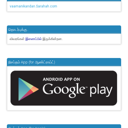
vaamanikandan.Sarahah.com
தொடர்புக்கு..
விவரங்கள்
இருக்கின்றன.
இணைப்பில்
நிசப்தம் App (for ஆண்ட்ராய்ட்)