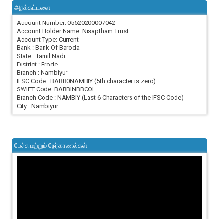
அறக்கட்டளை
Account Number: 05520200007042
Account Holder Name: Nisaptham Trust
Account Type: Current
Bank : Bank Of Baroda
State : Tamil Nadu
District : Erode
Branch : Nambiyur
IFSC Code : BARB0NAMBIY (5th character is zero)
SWIFT Code: BARBINBBCOI
Branch Code : NAMBIY (Last 6 Characters of the IFSC Code)
City : Nambiyur
பேச்சு மற்றும் நேர்காணல்கள்