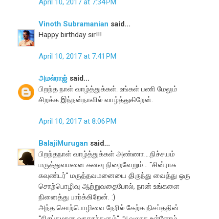
April 10, 2017 at 7:34 PM
Vinoth Subramanian
said...
Happy birthday sir!!!
April 10, 2017 at 7:41 PM
அமல்ராஜ்
said...
பிறந்த நாள் வாழ்த்துக்கள். உங்கள் பணி மேலும்
சிறக்க இந்நன்நாளில் வாழ்த்துகிறேன்.
April 10, 2017 at 8:06 PM
BalajiMurugan
said...
பிறந்தநாள் வாழ்த்துக்கள் அண்ணா....நிச்சயம்
மருத்துவமனை கனவு நிறைவேறும்... "சின்ராசு
கவுண்டர்" மருத்தவமனையை திருந்து வைத்து ஒரு
சொற்பொழிவு ஆற்றுவதைபோல், நான் உங்களை
நினைத்து பார்க்கிறேன். :)
அந்த சொற்பொழிவை நேரில் கேற்க நிசப்ததின்
"நிசப்தமான வாசகர்களும்" ஆவலாக உள்ளோம்....