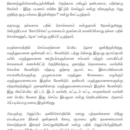
நினைத்துக்கொண்டிருக்கிறேன். அதற்காக மகிழும் நண்பனாக, மற்றொரு
கேள்வி - இந்த பயணம் எங்கே இட்டுச் செல்லும் என்று உங்களுக்கு அது
குறித்த ஒரு பார்வை இருக்கிறதா?’ என்று கேட்டிருந்தார்.
ஏதாவது நக்கலாக பதில் சொல்லலாம் என்றுதான் தோன்றுகிறது.
பின்குறிப்பாக ‘கோபிச்செட்டிபாளையம் குசும்பைக் காண்பிக்காது நல்லா பதில்
சொல்லணும், ஆமா’ என்று குறிப்பிட்டிருந்தார்.
வருங்காலத்தில் செய்வதற்கான பெரிய ஆசை ஒன்றிருக்கிறது.
மருத்துவமனை ஒன்றைக் கட்ட வேண்டும். பத்து அல்லது இருபது ரூபாய்தான்
ஃபீஸ். மருத்துவமனை ஊழியர்களுக்கான சம்பளம் மற்றும் பராமரிப்புச்
செலவைக் கணக்கிட்டு அதற்கேற்றபடி குறைந்த தொகையை வாங்கிக்
கொள்ள வேண்டும். மற்றபடி ஒற்றை ரூபாய் கூட இலாபமில்லாமல்
சாமானியர்களுக்கு முழுமையான மருத்துவ சேவையை வழங்கும்
மருத்துவமனையாக இருக்க வேண்டும். தனியார் மருத்துவமனைகளுக்கு
எந்தவிதத்திலும் குறைவில்லாத மருத்துவமனையாகவும் இருக்க வேண்டும்.
இது மிகப்பெரிய திட்டம். இடம் வாங்கி, கட்டிடம் கட்டி, சாதனங்கள் வாங்கி
என பெரிய வேலை இது. செய்ய இயலுமா என்று தெரியவில்லை. ஆனால்
அப்படியொரு கனவு இருக்கிறது.
அவருக்கு அனுப்பிய தனிச்செய்தியில் எனது புத்தகங்களை விற்று
ராயல்டியாக நீங்கள் ஒன்றரைக் கோடி ரூபாயை ஒரே தவணையாகக்
கொடுத்தால் இதைச் செய்துவிடுவேன் என்று பதில் அனுப்பியிருந்தேன்.