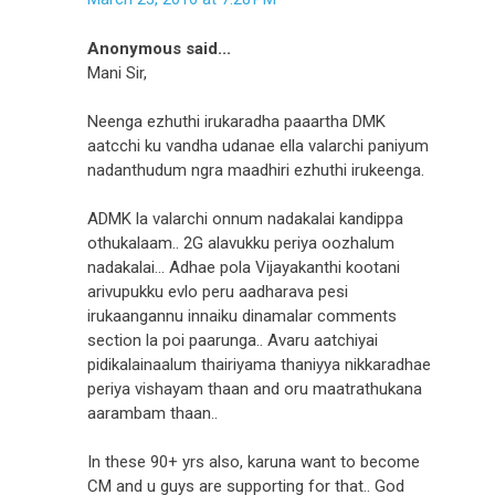
Anonymous said...
Mani Sir,
Neenga ezhuthi irukaradha paaartha DMK
aatcchi ku vandha udanae ella valarchi paniyum
nadanthudum ngra maadhiri ezhuthi irukeenga.
ADMK la valarchi onnum nadakalai kandippa
othukalaam.. 2G alavukku periya oozhalum
nadakalai... Adhae pola Vijayakanthi kootani
arivupukku evlo peru aadharava pesi
irukaangannu innaiku dinamalar comments
section la poi paarunga.. Avaru aatchiyai
pidikalainaalum thairiyama thaniyya nikkaradhae
periya vishayam thaan and oru maatrathukana
aarambam thaan..
In these 90+ yrs also, karuna want to become
CM and u guys are supporting for that.. God