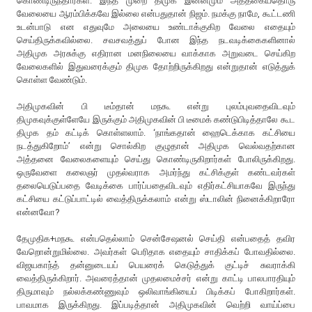
கொண்டிருந்தார்கள். இந்த முறை திமுக இன்னமும் அத்தகையதொரு
வேலையை ஆரம்பிக்கவே இல்லை என்பதுதான் நிஜம். நமக்கு நாமே, கூட்டணி
உடன்பாடு என எதுவுமே அலையை உண்டாக்குகிற வேலை எதையும்
செய்திருக்கவில்லை. சவசவத்துப் போன இந்த நடவடிக்கைகளினால்
அதிமுக அரசுக்கு எதிரான மனநிலையை வாக்காக அறுவடை செய்கிற
வேலைகளில் இதுவரைக்கும் திமுக தோற்றிருக்கிறது என்றுதான் எடுத்துக்
கொள்ள வேண்டும்.
அதிமுகவின் பி டீம்தான் மநகூ என்று புலம்புவதைவிடவும்
திமுகவுக்குள்ளேயே இருக்கும் அதிமுகவின் பி டீமைக் கண்டுபிடித்தாலே கூட
திமுக தம் கட்டிக் கொள்ளலாம். ‘நாங்கதான் ஹைடெக்காக கட்சியை
நடத்துகிறோம்’ என்று சொல்கிற குழுதான் அதிமுக வெல்வதற்கான
அத்தனை வேலைகளையும் செய்து கொண்டிருகிறார்கள் போலிருக்கிறது.
ஒருவேளை கலைஞர் முதல்வராக அமர்ந்து கட்சிக்குள் கண்டவர்கள்
தலையெடுப்பதை வேடிக்கை பார்ப்பதைவிடவும் எதிர்கட்சியாகவே இருந்து
கட்சியை கட்டுப்பாட்டில் வைத்திருக்கலாம் என்று ஸ்டாலின் நினைக்கிறாரோ
என்னவோ?
தேமுதிக+மநகூ என்பதெல்லாம் சென்சேஷனல் செய்தி என்பதைத் தவிர
வேறொன்றுமில்லை. அவர்கள் பெரிதாக எதையும் சாதிக்கப் போவதில்லை.
விஜயகாந்த் தன்னுடையப் பெயரைக் கெடுத்துக் குட்டிச் சுவராக்கி
வைத்திருக்கிறார். அவரைத்தான் முதலமைச்சர் என்று காட்டி பாலபாரதியும்
திருமாவும் நல்லக்கண்ணுவும் ஒலிவாங்கியைப் பிடிக்கப் போகிறார்கள்.
பாவமாக இருக்கிறது. இப்படித்தான் அதிமுகவின் வெற்றி வாய்ப்பை