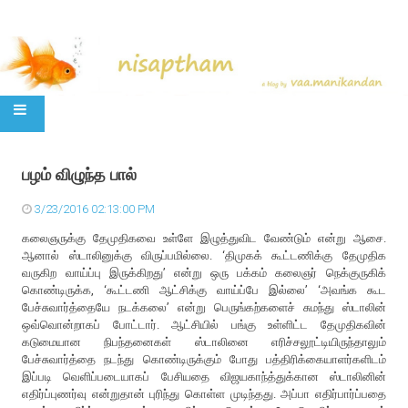
SKIP TO CONTENT
பழம் விழுந்த பால்
3/23/2016 02:13:00 PM
கலைஞருக்கு தேமுதிகவை உள்ளே இழுத்துவிட வேண்டும் என்று ஆசை.
ஆனால் ஸ்டாலினுக்கு விருப்பமில்லை. ‘திமுகக் கூட்டணிக்கு தேமுதிக
வருகிற வாய்ப்பு இருக்கிறது’ என்று ஒரு பக்கம் கலைஞர் நெக்குருகிக்
கொண்டிருக்க, ‘கூட்டணி ஆட்சிக்கு வாய்ப்பே இல்லை’ ‘அவங்க கூட
பேச்சுவார்த்தையே நடக்கலை’ என்று பெருங்கற்களைச் சுமந்து ஸ்டாலின்
ஒவ்வொன்றாகப் போட்டார். ஆட்சியில் பங்கு உள்ளிட்ட தேமுதிகவின்
கடுமையான நிபந்தனைகள் ஸ்டாலினை எரிச்சலூட்டியிருந்தாலும்
பேச்சுவார்த்தை நடந்து கொண்டிருக்கும் போது பத்திரிக்கையாளர்களிடம்
இப்படி வெளிப்படையாகப் பேசியதை விஜயகாந்த்துக்கான ஸ்டாலினின்
எதிர்ப்புணர்வு என்றுதான் புரிந்து கொள்ள முடிந்தது. அப்பா எதிர்பார்ப்பதை