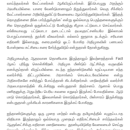
வாய்ந்தவர்கள் வேட்பாளர்கள் ஆகியிருப்பார்கள். இப்பொழுது அதற்கும்
அவசியமில்லை. யாரை வேண்டுமானாலும் நிறுத்துவார்கள். வெகு சீக்கிரம்
வேட்பாளர்களை அறிவித்துவிட்டு வேலையை ஆரம்பித்துவிடுவார்கள். ‘இந்தத்
தொகுதிகளை நீங்க பார்த்துக்குங்க’ என்று ஒவ்வொரு பெருந்தலைகளுக்கும்
சில தொகுதிகள் ஒதுக்கப்பட்டு மேலிருந்து கீழாக பட்டுவாடா செய்வார்கள்.
எங்கேயாவது பட்டுவாடா தடைபட்டால் தயவுதாட்சண்யமே இல்லாமல்
பொறுப்பாளரைத் தூக்கி வீசுவார்கள். எல்லாம் ஜரூராக நடக்கும். சரியான
எதிரணி இல்லாதது, கரைபுரண்டு ஓடப் போகிற அதிமுகவின் பணபலம்
போன்றவை கட்சியை கரை சேர்த்துவிடும் என்றுதான் தோன்றுகிறது.
அதிமுகவுக்கு ஆதரவான தொனியாக இருந்தாலும் இவற்றைத்தான் Fact
ஆகப் புரிந்து கொள்கிறேன். அதிமுக மீண்டும் ஆட்சிக்கு வருவதில்
எனக்கும்தான் விருப்பமில்லை. கடந்த ஐந்தாண்டுகளில் உருப்படியான எந்த
வளர்ச்சித் திட்டமுமில்லை. அரசாங்கம் செயல்படவேயில்லை என்று
அதிகாரிகளே சலித்துப் போய்த்தான் கிடக்கிறார்கள். மாநிலத்தின் வளர்ச்சி
அதலபாதாளத்தில் கிடக்கிறது என்பதுதான் நிதர்சனம். ஆனால் பொது
மனிதனுக்கு அதுபற்றிய பெரிய கவலை எதுவும் இருக்கப் போவதில்லை. ஆடு
மாடு கொடுத்தார்கள், இலவசங்கள் கொடுத்தார்கள், மின்சாரம் இருக்கிறது
என்பதுதான் முக்கியக் காரணிகளாக இருக்கப் போகிறது.
ஐந்தாண்டுகளுக்கு ஒரு முறை மாற்றம் என்பது தமிழகத்தில் எழுதப்படாத
விதியாக இருந்தாலும் ஒவ்வொரு முறையும் எதிர்கட்சியைச் சார்ந்தவர்கள்
ஆளுங்கட்சிக்கு எதிரான மனநிலையை தூண்டிவிடுகிற வேலையைச் செய்து