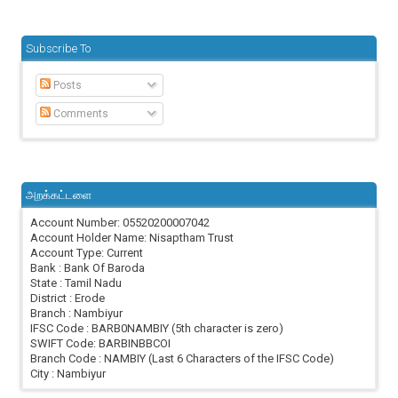
Subscribe To
Posts
Comments
அறக்கட்டளை
Account Number: 05520200007042
Account Holder Name: Nisaptham Trust
Account Type: Current
Bank : Bank Of Baroda
State : Tamil Nadu
District : Erode
Branch : Nambiyur
IFSC Code : BARB0NAMBIY (5th character is zero)
SWIFT Code: BARBINBBCOI
Branch Code : NAMBIY (Last 6 Characters of the IFSC Code)
City : Nambiyur