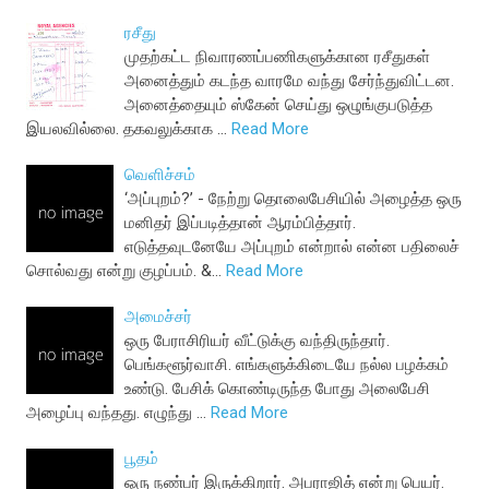
ரசீது
முதற்கட்ட நிவாரணப்பணிகளுக்கான ரசீதுகள்
அனைத்தும் கடந்த வாரமே வந்து சேர்ந்துவிட்டன.
அனைத்தையும் ஸ்கேன் செய்து ஒழுங்குபடுத்த
இயலவில்லை. தகவலுக்காக …
Read More
வெளிச்சம்
‘அப்புறம்?’ - நேற்று தொலைபேசியில் அழைத்த ஒரு
மனிதர் இப்படித்தான் ஆரம்பித்தார்.
எடுத்தவுடனேயே அப்புறம் என்றால் என்ன பதிலைச்
சொல்வது என்று குழப்பம். &…
Read More
அமைச்சர்
ஒரு பேராசிரியர் வீட்டுக்கு வந்திருந்தார்.
பெங்களூர்வாசி. எங்களுக்கிடையே நல்ல பழக்கம்
உண்டு. பேசிக் கொண்டிருந்த போது அலைபேசி
அழைப்பு வந்தது. எழுந்து …
Read More
பூதம்
ஒரு நண்பர் இருக்கிறார். அபராஜித் என்று பெயர்.