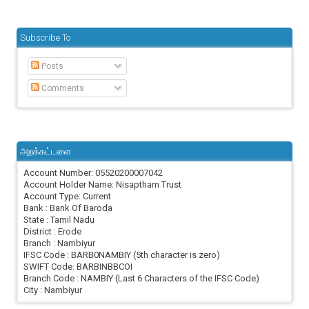
Subscribe To
Posts
Comments
அறக்கட்டளை
Account Number: 05520200007042
Account Holder Name: Nisaptham Trust
Account Type: Current
Bank : Bank Of Baroda
State : Tamil Nadu
District : Erode
Branch : Nambiyur
IFSC Code : BARB0NAMBIY (5th character is zero)
SWIFT Code: BARBINBBCOI
Branch Code : NAMBIY (Last 6 Characters of the IFSC Code)
City : Nambiyur