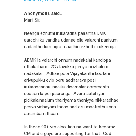
Anonymous said...
Mani Sir,
Neenga ezhuthi irukaradha paaartha DMK
aatcchi ku vandha udanae ella valarchi paniyum
nadanthudum ngra maadhiri ezhuthi irukeenga.
ADMK la valarchi onnum nadakalai kandippa
othukalaam.. 2G alavukku periya oozhalum
nadakalai... Adhae pola Vijayakanthi kootani
arivupukku evlo peru aadharava pesi
irukaangannu innaiku dinamalar comments
section la poi paarunga.. Avaru aatchiyai
pidikalainaalum thairiyama thaniyya nikkaradhae
periya vishayam thaan and oru maatrathukana
aarambam thaan..
In these 90+ yrs also, karuna want to become
CM and u guys are supporting for that.. God