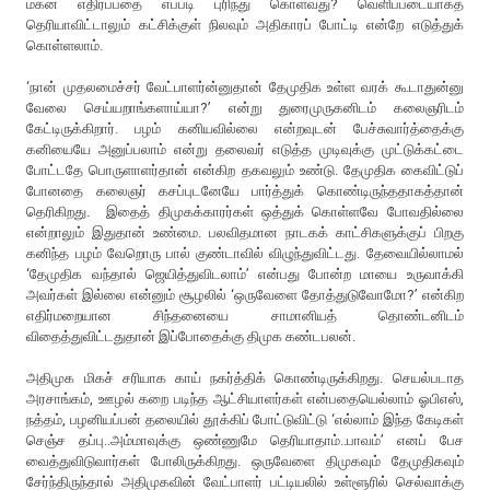
மகன் எதிர்ப்பதை எப்படி புரிந்து கொள்வது? வெளிப்படையாகத்
தெரியாவிட்டாலும் கட்சிக்குள் நிலவும் அதிகாரப் போட்டி என்றே எடுத்துக்
கொள்ளலாம்.
‘நான் முதலமைச்சர் வேட்பாளர்ன்னுதான் தேமுதிக உள்ள வரக் கூடாதுன்னு
வேலை செய்யறாங்களாய்யா?’ என்று துரைமுருகனிடம் கலைஞரிடம்
கேட்டிருக்கிறார். பழம் கனியவில்லை என்றவுடன் பேச்சுவார்த்தைக்கு
கனியையே அனுப்பலாம் என்று தலைவர் எடுத்த முடிவுக்கு முட்டுக்கட்டை
போட்டதே பொருளாளர்தான் என்கிற தகவலும் உண்டு. தேமுதிக கைவிட்டுப்
போனதை கலைஞர் கசப்புடனேயே பார்த்துக் கொண்டிருந்ததாகத்தான்
தெரிகிறது. இதைத் திமுகக்காரர்கள் ஒத்துக் கொள்ளவே போவதில்லை
என்றாலும் இதுதான் உண்மை. பலவிதமான நாடகக் காட்சிகளுக்குப் பிறகு
கனிந்த பழம் வேறொரு பால் குண்டாவில் விழுந்துவிட்டது. தேவையில்லாமல்
‘தேமுதிக வந்தால் ஜெயித்துவிடலாம்’ என்பது போன்ற மாயை உருவாக்கி
அவர்கள் இல்லை என்னும் சூழலில் ‘ஒருவேளை தோத்துடுவோமோ?’ என்கிற
எதிர்மறையான சிந்தனையை சாமானியத் தொண்டனிடம்
விதைத்துவிட்டதுதான் இப்போதைக்கு திமுக கண்டபலன்.
அதிமுக மிகச் சரியாக காய் நகர்த்திக் கொண்டிருக்கிறது. செயல்படாத
அரசாங்கம், ஊழல் கறை படிந்த ஆட்சியாளர்கள் என்பதையெல்லாம் ஓபிஎஸ்,
நத்தம், பழனியப்பன் தலையில் தூக்கிப் போட்டுவிட்டு ‘எல்லாம் இந்த கேடிகள்
செஞ்ச தப்பு..அம்மாவுக்கு ஒண்ணுமே தெரியாதாம்..பாவம்’ எனப் பேச
வைத்துவிடுவார்கள் போலிருக்கிறது. ஒருவேளை திமுகவும் தேமுதிகவும்
சேர்ந்திருந்தால் அதிமுகவின் வேட்பாளர் பட்டியலில் உள்ளூரில் செல்வாக்கு