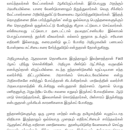
வாய்ந்தவர்கள் வேட்பாளர்கள் ஆகியிருப்பார்கள். இப்பொழுது அதற்கும்
அவசியமில்லை. யாரை வேண்டுமானாலும் நிறுத்துவார்கள். வெகு சீக்கிரம்
வேட்பாளர்களை அறிவித்துவிட்டு வேலையை ஆரம்பித்துவிடுவார்கள். ‘இந்தத்
தொகுதிகளை நீங்க பார்த்துக்குங்க’ என்று ஒவ்வொரு பெருந்தலைகளுக்கும்
சில தொகுதிகள் ஒதுக்கப்பட்டு மேலிருந்து கீழாக பட்டுவாடா செய்வார்கள்.
எங்கேயாவது பட்டுவாடா தடைபட்டால் தயவுதாட்சண்யமே இல்லாமல்
பொறுப்பாளரைத் தூக்கி வீசுவார்கள். எல்லாம் ஜரூராக நடக்கும். சரியான
எதிரணி இல்லாதது, கரைபுரண்டு ஓடப் போகிற அதிமுகவின் பணபலம்
போன்றவை கட்சியை கரை சேர்த்துவிடும் என்றுதான் தோன்றுகிறது.
அதிமுகவுக்கு ஆதரவான தொனியாக இருந்தாலும் இவற்றைத்தான் Fact
ஆகப் புரிந்து கொள்கிறேன். அதிமுக மீண்டும் ஆட்சிக்கு வருவதில்
எனக்கும்தான் விருப்பமில்லை. கடந்த ஐந்தாண்டுகளில் உருப்படியான எந்த
வளர்ச்சித் திட்டமுமில்லை. அரசாங்கம் செயல்படவேயில்லை என்று
அதிகாரிகளே சலித்துப் போய்த்தான் கிடக்கிறார்கள். மாநிலத்தின் வளர்ச்சி
அதலபாதாளத்தில் கிடக்கிறது என்பதுதான் நிதர்சனம். ஆனால் பொது
மனிதனுக்கு அதுபற்றிய பெரிய கவலை எதுவும் இருக்கப் போவதில்லை. ஆடு
மாடு கொடுத்தார்கள், இலவசங்கள் கொடுத்தார்கள், மின்சாரம் இருக்கிறது
என்பதுதான் முக்கியக் காரணிகளாக இருக்கப் போகிறது.
ஐந்தாண்டுகளுக்கு ஒரு முறை மாற்றம் என்பது தமிழகத்தில் எழுதப்படாத
விதியாக இருந்தாலும் ஒவ்வொரு முறையும் எதிர்கட்சியைச் சார்ந்தவர்கள்
ஆளுங்கட்சிக்கு எதிரான மனநிலையை தூண்டிவிடுகிற வேலையைச் செய்து