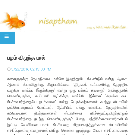
SKIP TO CONTENT
பழம் விழுந்த பால்
3/23/2016 02:13:00 PM
கலைஞருக்கு தேமுதிகவை உள்ளே இழுத்துவிட வேண்டும் என்று ஆசை.
ஆனால் ஸ்டாலினுக்கு விருப்பமில்லை. ‘திமுகக் கூட்டணிக்கு தேமுதிக
வருகிற வாய்ப்பு இருக்கிறது’ என்று ஒரு பக்கம் கலைஞர் நெக்குருகிக்
கொண்டிருக்க, ‘கூட்டணி ஆட்சிக்கு வாய்ப்பே இல்லை’ ‘அவங்க கூட
பேச்சுவார்த்தையே நடக்கலை’ என்று பெருங்கற்களைச் சுமந்து ஸ்டாலின்
ஒவ்வொன்றாகப் போட்டார். ஆட்சியில் பங்கு உள்ளிட்ட தேமுதிகவின்
கடுமையான நிபந்தனைகள் ஸ்டாலினை எரிச்சலூட்டியிருந்தாலும்
பேச்சுவார்த்தை நடந்து கொண்டிருக்கும் போது பத்திரிக்கையாளர்களிடம்
இப்படி வெளிப்படையாகப் பேசியதை விஜயகாந்த்துக்கான ஸ்டாலினின்
எதிர்ப்புணர்வு என்றுதான் புரிந்து கொள்ள முடிந்தது. அப்பா எதிர்பார்ப்பதை