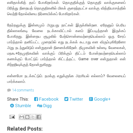
எளிதாக்கித் தரப் போகிறார்கள். தொகுதிக்குத் தொகுதி வாக்குகளைப்
பிரித்து நிறையத் தொகுதிகளில் மிகக் குறைந்தபட்ச வாக்கு வித்தியாசத்தில்
வெற்றி தோல்வியை நிர்ணயிக்கப் போகிறார்கள்.
தேர்தலுக்கு இன்னமும் அறுபது நாட்கள் இருக்கின்றன. ஏதேனும் பெரிய
தில்லாலங்கடி வேலை நடக்காவிட்டால் களம் இப்படித்தான் இருக்கப்
போகிறது. இன்றைய சூழலில் மேற்சொன்னவற்றையெல்லாம் ஒரு சேரப்
பார்த்தால் தனிப்பட்ட முறையில் எது நடக்கக் கூடாது என விரும்புகிறேனோ
அது நடந்துவிடும் என்றுதான் நினைக்கிறேன். திமுகவின் உள்ளடி வேலைகள்,
மநகூ+தேமுதிகவின் வாக்குப் பிரிக்கும் திட்டம் போன்றவற்றையெல்லாம்
கணக்குப் போட்டுப் பார்த்தால் கிட்டத்தட்ட Game over என்றுதான் என்
சிற்றறிவுக்குத் தோன்றுகிறது.
என்னமோ நடக்கட்டும். நமக்கு எதுக்குங்க அரசியல் எல்லாம்? வேலையைப்
பார்க்கலாம்.
14 comments
Share This:
Facebook
Twitter
Google+
Stumble
Digg
Related Posts: