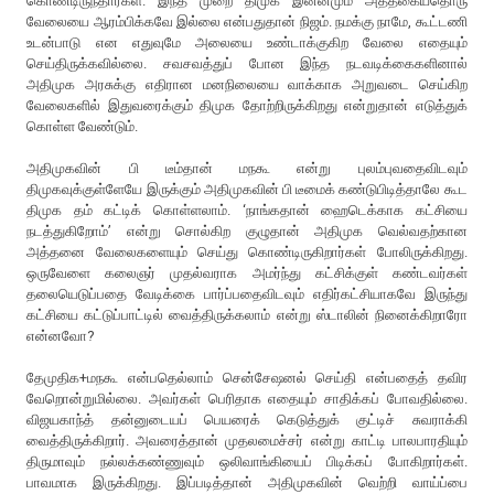
கொண்டிருந்தார்கள். இந்த முறை திமுக இன்னமும் அத்தகையதொரு
வேலையை ஆரம்பிக்கவே இல்லை என்பதுதான் நிஜம். நமக்கு நாமே, கூட்டணி
உடன்பாடு என எதுவுமே அலையை உண்டாக்குகிற வேலை எதையும்
செய்திருக்கவில்லை. சவசவத்துப் போன இந்த நடவடிக்கைகளினால்
அதிமுக அரசுக்கு எதிரான மனநிலையை வாக்காக அறுவடை செய்கிற
வேலைகளில் இதுவரைக்கும் திமுக தோற்றிருக்கிறது என்றுதான் எடுத்துக்
கொள்ள வேண்டும்.
அதிமுகவின் பி டீம்தான் மநகூ என்று புலம்புவதைவிடவும்
திமுகவுக்குள்ளேயே இருக்கும் அதிமுகவின் பி டீமைக் கண்டுபிடித்தாலே கூட
திமுக தம் கட்டிக் கொள்ளலாம். ‘நாங்கதான் ஹைடெக்காக கட்சியை
நடத்துகிறோம்’ என்று சொல்கிற குழுதான் அதிமுக வெல்வதற்கான
அத்தனை வேலைகளையும் செய்து கொண்டிருகிறார்கள் போலிருக்கிறது.
ஒருவேளை கலைஞர் முதல்வராக அமர்ந்து கட்சிக்குள் கண்டவர்கள்
தலையெடுப்பதை வேடிக்கை பார்ப்பதைவிடவும் எதிர்கட்சியாகவே இருந்து
கட்சியை கட்டுப்பாட்டில் வைத்திருக்கலாம் என்று ஸ்டாலின் நினைக்கிறாரோ
என்னவோ?
தேமுதிக+மநகூ என்பதெல்லாம் சென்சேஷனல் செய்தி என்பதைத் தவிர
வேறொன்றுமில்லை. அவர்கள் பெரிதாக எதையும் சாதிக்கப் போவதில்லை.
விஜயகாந்த் தன்னுடையப் பெயரைக் கெடுத்துக் குட்டிச் சுவராக்கி
வைத்திருக்கிறார். அவரைத்தான் முதலமைச்சர் என்று காட்டி பாலபாரதியும்
திருமாவும் நல்லக்கண்ணுவும் ஒலிவாங்கியைப் பிடிக்கப் போகிறார்கள்.
பாவமாக இருக்கிறது. இப்படித்தான் அதிமுகவின் வெற்றி வாய்ப்பை