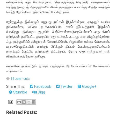
எளிதாக்கித் தரப் போகிறார்கள். தொகுதிக்குத் தொகுதி வாக்குகளைப்
பிரித்து நிறையத் தொகுதிகளில் மிகக் குறைந்தபட்ச வாக்கு வித்தியாசத்தில்
வெற்றி தோல்வியை நிர்ணயிக்கப் போகிறார்கள்.
தேர்தலுக்கு இன்னமும் அறுபது நாட்கள் இருக்கின்றன. ஏதேனும் பெரிய
தில்லாலங்கடி வேலை நடக்காவிட்டால் களம் இப்படித்தான் இருக்கப்
போகிறது. இன்றைய சூழலில் மேற்சொன்னவற்றையெல்லாம் ஒரு சேரப்
பார்த்தால் தனிப்பட்ட முறையில் எது நடக்கக் கூடாது என விரும்புகிறேனோ
அது நடந்துவிடும் என்றுதான் நினைக்கிறேன். திமுகவின் உள்ளடி வேலைகள்,
மநகூ+தேமுதிகவின் வாக்குப் பிரிக்கும் திட்டம் போன்றவற்றையெல்லாம்
கணக்குப் போட்டுப் பார்த்தால் கிட்டத்தட்ட Game over என்றுதான் என்
சிற்றறிவுக்குத் தோன்றுகிறது.
என்னமோ நடக்கட்டும். நமக்கு எதுக்குங்க அரசியல் எல்லாம்? வேலையைப்
பார்க்கலாம்.
14 comments
Share This:
Facebook
Twitter
Google+
Stumble
Digg
Related Posts: