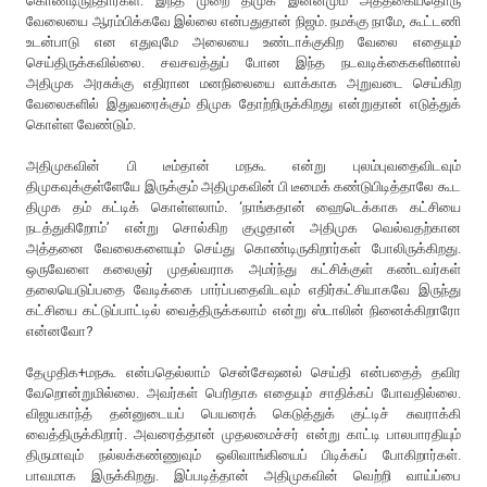
கொண்டிருந்தார்கள். இந்த முறை திமுக இன்னமும் அத்தகையதொரு
வேலையை ஆரம்பிக்கவே இல்லை என்பதுதான் நிஜம். நமக்கு நாமே, கூட்டணி
உடன்பாடு என எதுவுமே அலையை உண்டாக்குகிற வேலை எதையும்
செய்திருக்கவில்லை. சவசவத்துப் போன இந்த நடவடிக்கைகளினால்
அதிமுக அரசுக்கு எதிரான மனநிலையை வாக்காக அறுவடை செய்கிற
வேலைகளில் இதுவரைக்கும் திமுக தோற்றிருக்கிறது என்றுதான் எடுத்துக்
கொள்ள வேண்டும்.
அதிமுகவின் பி டீம்தான் மநகூ என்று புலம்புவதைவிடவும்
திமுகவுக்குள்ளேயே இருக்கும் அதிமுகவின் பி டீமைக் கண்டுபிடித்தாலே கூட
திமுக தம் கட்டிக் கொள்ளலாம். ‘நாங்கதான் ஹைடெக்காக கட்சியை
நடத்துகிறோம்’ என்று சொல்கிற குழுதான் அதிமுக வெல்வதற்கான
அத்தனை வேலைகளையும் செய்து கொண்டிருகிறார்கள் போலிருக்கிறது.
ஒருவேளை கலைஞர் முதல்வராக அமர்ந்து கட்சிக்குள் கண்டவர்கள்
தலையெடுப்பதை வேடிக்கை பார்ப்பதைவிடவும் எதிர்கட்சியாகவே இருந்து
கட்சியை கட்டுப்பாட்டில் வைத்திருக்கலாம் என்று ஸ்டாலின் நினைக்கிறாரோ
என்னவோ?
தேமுதிக+மநகூ என்பதெல்லாம் சென்சேஷனல் செய்தி என்பதைத் தவிர
வேறொன்றுமில்லை. அவர்கள் பெரிதாக எதையும் சாதிக்கப் போவதில்லை.
விஜயகாந்த் தன்னுடையப் பெயரைக் கெடுத்துக் குட்டிச் சுவராக்கி
வைத்திருக்கிறார். அவரைத்தான் முதலமைச்சர் என்று காட்டி பாலபாரதியும்
திருமாவும் நல்லக்கண்ணுவும் ஒலிவாங்கியைப் பிடிக்கப் போகிறார்கள்.
பாவமாக இருக்கிறது. இப்படித்தான் அதிமுகவின் வெற்றி வாய்ப்பை