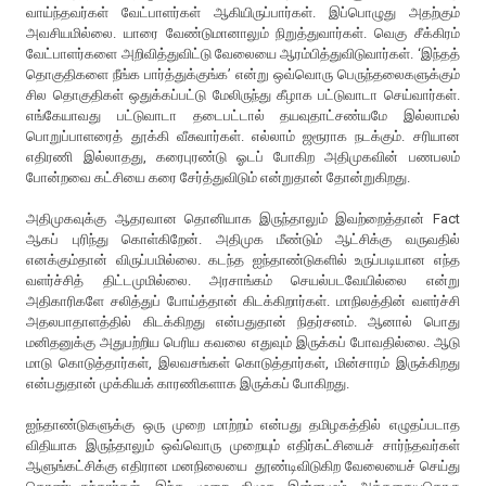
வாய்ந்தவர்கள் வேட்பாளர்கள் ஆகியிருப்பார்கள். இப்பொழுது அதற்கும்
அவசியமில்லை. யாரை வேண்டுமானாலும் நிறுத்துவார்கள். வெகு சீக்கிரம்
வேட்பாளர்களை அறிவித்துவிட்டு வேலையை ஆரம்பித்துவிடுவார்கள். ‘இந்தத்
தொகுதிகளை நீங்க பார்த்துக்குங்க’ என்று ஒவ்வொரு பெருந்தலைகளுக்கும்
சில தொகுதிகள் ஒதுக்கப்பட்டு மேலிருந்து கீழாக பட்டுவாடா செய்வார்கள்.
எங்கேயாவது பட்டுவாடா தடைபட்டால் தயவுதாட்சண்யமே இல்லாமல்
பொறுப்பாளரைத் தூக்கி வீசுவார்கள். எல்லாம் ஜரூராக நடக்கும். சரியான
எதிரணி இல்லாதது, கரைபுரண்டு ஓடப் போகிற அதிமுகவின் பணபலம்
போன்றவை கட்சியை கரை சேர்த்துவிடும் என்றுதான் தோன்றுகிறது.
அதிமுகவுக்கு ஆதரவான தொனியாக இருந்தாலும் இவற்றைத்தான் Fact
ஆகப் புரிந்து கொள்கிறேன். அதிமுக மீண்டும் ஆட்சிக்கு வருவதில்
எனக்கும்தான் விருப்பமில்லை. கடந்த ஐந்தாண்டுகளில் உருப்படியான எந்த
வளர்ச்சித் திட்டமுமில்லை. அரசாங்கம் செயல்படவேயில்லை என்று
அதிகாரிகளே சலித்துப் போய்த்தான் கிடக்கிறார்கள். மாநிலத்தின் வளர்ச்சி
அதலபாதாளத்தில் கிடக்கிறது என்பதுதான் நிதர்சனம். ஆனால் பொது
மனிதனுக்கு அதுபற்றிய பெரிய கவலை எதுவும் இருக்கப் போவதில்லை. ஆடு
மாடு கொடுத்தார்கள், இலவசங்கள் கொடுத்தார்கள், மின்சாரம் இருக்கிறது
என்பதுதான் முக்கியக் காரணிகளாக இருக்கப் போகிறது.
ஐந்தாண்டுகளுக்கு ஒரு முறை மாற்றம் என்பது தமிழகத்தில் எழுதப்படாத
விதியாக இருந்தாலும் ஒவ்வொரு முறையும் எதிர்கட்சியைச் சார்ந்தவர்கள்
ஆளுங்கட்சிக்கு எதிரான மனநிலையை தூண்டிவிடுகிற வேலையைச் செய்து