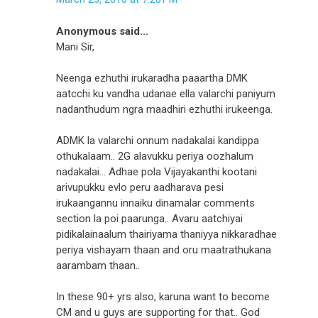
Anonymous said...
Mani Sir,
Neenga ezhuthi irukaradha paaartha DMK
aatcchi ku vandha udanae ella valarchi paniyum
nadanthudum ngra maadhiri ezhuthi irukeenga.
ADMK la valarchi onnum nadakalai kandippa
othukalaam.. 2G alavukku periya oozhalum
nadakalai... Adhae pola Vijayakanthi kootani
arivupukku evlo peru aadharava pesi
irukaangannu innaiku dinamalar comments
section la poi paarunga.. Avaru aatchiyai
pidikalainaalum thairiyama thaniyya nikkaradhae
periya vishayam thaan and oru maatrathukana
aarambam thaan..
In these 90+ yrs also, karuna want to become
CM and u guys are supporting for that.. God