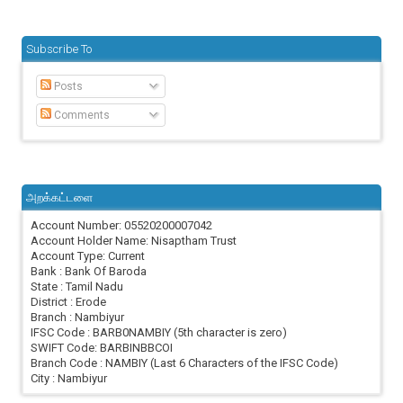
Subscribe To
Posts
Comments
அறக்கட்டளை
Account Number: 05520200007042
Account Holder Name: Nisaptham Trust
Account Type: Current
Bank : Bank Of Baroda
State : Tamil Nadu
District : Erode
Branch : Nambiyur
IFSC Code : BARB0NAMBIY (5th character is zero)
SWIFT Code: BARBINBBCOI
Branch Code : NAMBIY (Last 6 Characters of the IFSC Code)
City : Nambiyur