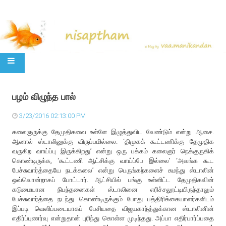
SKIP TO CONTENT
பழம் விழுந்த பால்
3/23/2016 02:13:00 PM
கலைஞருக்கு தேமுதிகவை உள்ளே இழுத்துவிட வேண்டும் என்று ஆசை.
ஆனால் ஸ்டாலினுக்கு விருப்பமில்லை. ‘திமுகக் கூட்டணிக்கு தேமுதிக
வருகிற வாய்ப்பு இருக்கிறது’ என்று ஒரு பக்கம் கலைஞர் நெக்குருகிக்
கொண்டிருக்க, ‘கூட்டணி ஆட்சிக்கு வாய்ப்பே இல்லை’ ‘அவங்க கூட
பேச்சுவார்த்தையே நடக்கலை’ என்று பெருங்கற்களைச் சுமந்து ஸ்டாலின்
ஒவ்வொன்றாகப் போட்டார். ஆட்சியில் பங்கு உள்ளிட்ட தேமுதிகவின்
கடுமையான நிபந்தனைகள் ஸ்டாலினை எரிச்சலூட்டியிருந்தாலும்
பேச்சுவார்த்தை நடந்து கொண்டிருக்கும் போது பத்திரிக்கையாளர்களிடம்
இப்படி வெளிப்படையாகப் பேசியதை விஜயகாந்த்துக்கான ஸ்டாலினின்
எதிர்ப்புணர்வு என்றுதான் புரிந்து கொள்ள முடிந்தது. அப்பா எதிர்பார்ப்பதை