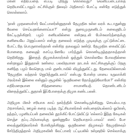
மகன் எதிர்ப்பதை எப்படி புரிந்து கொள்வது? வெளிப்படையாகத்
தெரியாவிட்டாலும் கட்சிக்குள் நிலவும் அதிகாரப் போட்டி என்றே எடுத்துக்
கொள்ளலாம்.
‘நான் முதலமைச்சர் வேட்பாளர்ன்னுதான் தேமுதிக உள்ள வரக் கூடாதுன்னு
வேலை செய்யறாங்களாய்யா?’ என்று துரைமுருகனிடம் கலைஞரிடம்
கேட்டிருக்கிறார். பழம் கனியவில்லை என்றவுடன் பேச்சுவார்த்தைக்கு
கனியையே அனுப்பலாம் என்று தலைவர் எடுத்த முடிவுக்கு முட்டுக்கட்டை
போட்டதே பொருளாளர்தான் என்கிற தகவலும் உண்டு. தேமுதிக கைவிட்டுப்
போனதை கலைஞர் கசப்புடனேயே பார்த்துக் கொண்டிருந்ததாகத்தான்
தெரிகிறது. இதைத் திமுகக்காரர்கள் ஒத்துக் கொள்ளவே போவதில்லை
என்றாலும் இதுதான் உண்மை. பலவிதமான நாடகக் காட்சிகளுக்குப் பிறகு
கனிந்த பழம் வேறொரு பால் குண்டாவில் விழுந்துவிட்டது. தேவையில்லாமல்
‘தேமுதிக வந்தால் ஜெயித்துவிடலாம்’ என்பது போன்ற மாயை உருவாக்கி
அவர்கள் இல்லை என்னும் சூழலில் ‘ஒருவேளை தோத்துடுவோமோ?’ என்கிற
எதிர்மறையான சிந்தனையை சாமானியத் தொண்டனிடம்
விதைத்துவிட்டதுதான் இப்போதைக்கு திமுக கண்டபலன்.
அதிமுக மிகச் சரியாக காய் நகர்த்திக் கொண்டிருக்கிறது. செயல்படாத
அரசாங்கம், ஊழல் கறை படிந்த ஆட்சியாளர்கள் என்பதையெல்லாம் ஓபிஎஸ்,
நத்தம், பழனியப்பன் தலையில் தூக்கிப் போட்டுவிட்டு ‘எல்லாம் இந்த கேடிகள்
செஞ்ச தப்பு..அம்மாவுக்கு ஒண்ணுமே தெரியாதாம்..பாவம்’ எனப் பேச
வைத்துவிடுவார்கள் போலிருக்கிறது. ஒருவேளை திமுகவும் தேமுதிகவும்
சேர்ந்திருந்தால் அதிமுகவின் வேட்பாளர் பட்டியலில் உள்ளூரில் செல்வாக்கு