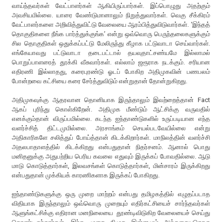
வாய்ந்தவர்கள் வேட்பாளர்கள் ஆகியிருப்பார்கள். இப்பொழுது அதற்கும்
அவசியமில்லை. யாரை வேண்டுமானாலும் நிறுத்துவார்கள். வெகு சீக்கிரம்
வேட்பாளர்களை அறிவித்துவிட்டு வேலையை ஆரம்பித்துவிடுவார்கள். ‘இந்தத்
தொகுதிகளை நீங்க பார்த்துக்குங்க’ என்று ஒவ்வொரு பெருந்தலைகளுக்கும்
சில தொகுதிகள் ஒதுக்கப்பட்டு மேலிருந்து கீழாக பட்டுவாடா செய்வார்கள்.
எங்கேயாவது பட்டுவாடா தடைபட்டால் தயவுதாட்சண்யமே இல்லாமல்
பொறுப்பாளரைத் தூக்கி வீசுவார்கள். எல்லாம் ஜரூராக நடக்கும். சரியான
எதிரணி இல்லாதது, கரைபுரண்டு ஓடப் போகிற அதிமுகவின் பணபலம்
போன்றவை கட்சியை கரை சேர்த்துவிடும் என்றுதான் தோன்றுகிறது.
அதிமுகவுக்கு ஆதரவான தொனியாக இருந்தாலும் இவற்றைத்தான் Fact
ஆகப் புரிந்து கொள்கிறேன். அதிமுக மீண்டும் ஆட்சிக்கு வருவதில்
எனக்கும்தான் விருப்பமில்லை. கடந்த ஐந்தாண்டுகளில் உருப்படியான எந்த
வளர்ச்சித் திட்டமுமில்லை. அரசாங்கம் செயல்படவேயில்லை என்று
அதிகாரிகளே சலித்துப் போய்த்தான் கிடக்கிறார்கள். மாநிலத்தின் வளர்ச்சி
அதலபாதாளத்தில் கிடக்கிறது என்பதுதான் நிதர்சனம். ஆனால் பொது
மனிதனுக்கு அதுபற்றிய பெரிய கவலை எதுவும் இருக்கப் போவதில்லை. ஆடு
மாடு கொடுத்தார்கள், இலவசங்கள் கொடுத்தார்கள், மின்சாரம் இருக்கிறது
என்பதுதான் முக்கியக் காரணிகளாக இருக்கப் போகிறது.
ஐந்தாண்டுகளுக்கு ஒரு முறை மாற்றம் என்பது தமிழகத்தில் எழுதப்படாத
விதியாக இருந்தாலும் ஒவ்வொரு முறையும் எதிர்கட்சியைச் சார்ந்தவர்கள்
ஆளுங்கட்சிக்கு எதிரான மனநிலையை தூண்டிவிடுகிற வேலையைச் செய்து