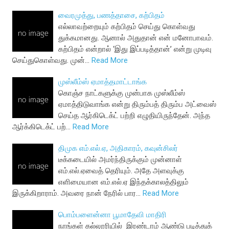
வைரமுத்து, பணத்தாசை, கற்பிதம்
எல்லாவற்றையும் கற்பிதம் செய்து கொள்வது
துக்கமானது. ஆனால் அதுதான் என் மனோபாவம்.
கற்பிதம் என்றால் ‘இது இப்படித்தான்’ என்று முடிவு
செய்துகொள்வது. முன்…
Read More
முஸ்லீம்ஸ் ஏமாத்தமாட்டாங்க
கொஞ்ச நாட்களுக்கு முன்பாக முஸ்லீம்ஸ்
ஏமாத்திடுவாங்க என்று திரும்பத் திரும்ப அட்வைஸ்
செய்த ஆர்கிடெக்ட் பற்றி எழுதியிருந்தேன். அந்த
ஆர்க்கிடெக்ட் பற்…
Read More
திமுக எம்.எல்.ஏ, அதிகாரம், கவுன்சிலர்
டீக்கடையில் அமர்ந்திருக்கும் முன்னாள்
எம்.எல்.ஏவைத் தெரியும். அதே அளவுக்கு
எளிமையான எம்.எல்.ஏ இந்தக்காலத்திலும்
இருக்கிறாராம். அவரை நான் நேரில் பார…
Read More
பொம்பளைன்னா பூமாதேவி மாதிரி
நாங்கள் கல்லூரியில் இரண்டாம் ஆண்டு படித்துக்