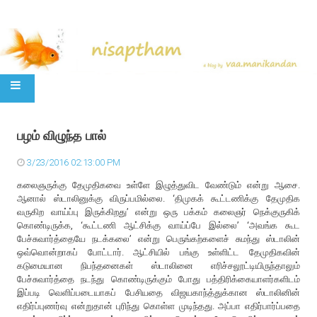
SKIP TO CONTENT
பழம் விழுந்த பால்
3/23/2016 02:13:00 PM
கலைஞருக்கு தேமுதிகவை உள்ளே இழுத்துவிட வேண்டும் என்று ஆசை.
ஆனால் ஸ்டாலினுக்கு விருப்பமில்லை. ‘திமுகக் கூட்டணிக்கு தேமுதிக
வருகிற வாய்ப்பு இருக்கிறது’ என்று ஒரு பக்கம் கலைஞர் நெக்குருகிக்
கொண்டிருக்க, ‘கூட்டணி ஆட்சிக்கு வாய்ப்பே இல்லை’ ‘அவங்க கூட
பேச்சுவார்த்தையே நடக்கலை’ என்று பெருங்கற்களைச் சுமந்து ஸ்டாலின்
ஒவ்வொன்றாகப் போட்டார். ஆட்சியில் பங்கு உள்ளிட்ட தேமுதிகவின்
கடுமையான நிபந்தனைகள் ஸ்டாலினை எரிச்சலூட்டியிருந்தாலும்
பேச்சுவார்த்தை நடந்து கொண்டிருக்கும் போது பத்திரிக்கையாளர்களிடம்
இப்படி வெளிப்படையாகப் பேசியதை விஜயகாந்த்துக்கான ஸ்டாலினின்
எதிர்ப்புணர்வு என்றுதான் புரிந்து கொள்ள முடிந்தது. அப்பா எதிர்பார்ப்பதை