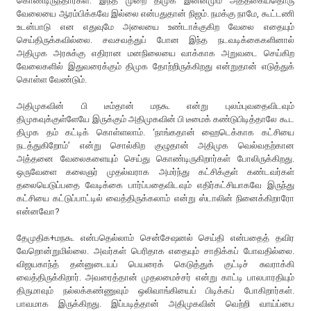
கொண்டிருந்தார்கள். இந்த முறை திமுக இன்னமும் அத்தகையதொரு
வேலையை ஆரம்பிக்கவே இல்லை என்பதுதான் நிஜம். நமக்கு நாமே, கூட்டணி
உடன்பாடு என எதுவுமே அலையை உண்டாக்குகிற வேலை எதையும்
செய்திருக்கவில்லை. சவசவத்துப் போன இந்த நடவடிக்கைகளினால்
அதிமுக அரசுக்கு எதிரான மனநிலையை வாக்காக அறுவடை செய்கிற
வேலைகளில் இதுவரைக்கும் திமுக தோற்றிருக்கிறது என்றுதான் எடுத்துக்
கொள்ள வேண்டும்.
அதிமுகவின் பி டீம்தான் மநகூ என்று புலம்புவதைவிடவும்
திமுகவுக்குள்ளேயே இருக்கும் அதிமுகவின் பி டீமைக் கண்டுபிடித்தாலே கூட
திமுக தம் கட்டிக் கொள்ளலாம். ‘நாங்கதான் ஹைடெக்காக கட்சியை
நடத்துகிறோம்’ என்று சொல்கிற குழுதான் அதிமுக வெல்வதற்கான
அத்தனை வேலைகளையும் செய்து கொண்டிருகிறார்கள் போலிருக்கிறது.
ஒருவேளை கலைஞர் முதல்வராக அமர்ந்து கட்சிக்குள் கண்டவர்கள்
தலையெடுப்பதை வேடிக்கை பார்ப்பதைவிடவும் எதிர்கட்சியாகவே இருந்து
கட்சியை கட்டுப்பாட்டில் வைத்திருக்கலாம் என்று ஸ்டாலின் நினைக்கிறாரோ
என்னவோ?
தேமுதிக+மநகூ என்பதெல்லாம் சென்சேஷனல் செய்தி என்பதைத் தவிர
வேறொன்றுமில்லை. அவர்கள் பெரிதாக எதையும் சாதிக்கப் போவதில்லை.
விஜயகாந்த் தன்னுடையப் பெயரைக் கெடுத்துக் குட்டிச் சுவராக்கி
வைத்திருக்கிறார். அவரைத்தான் முதலமைச்சர் என்று காட்டி பாலபாரதியும்
திருமாவும் நல்லக்கண்ணுவும் ஒலிவாங்கியைப் பிடிக்கப் போகிறார்கள்.
பாவமாக இருக்கிறது. இப்படித்தான் அதிமுகவின் வெற்றி வாய்ப்பை