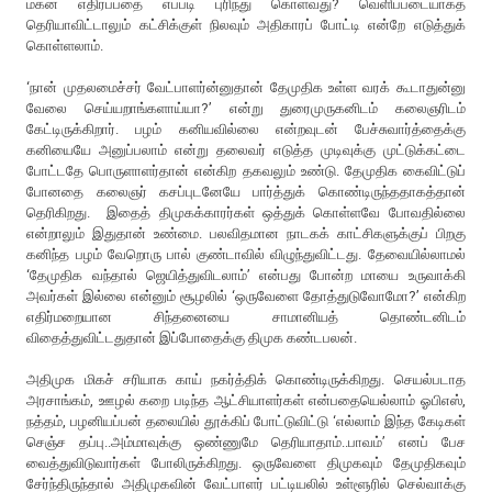
மகன் எதிர்ப்பதை எப்படி புரிந்து கொள்வது? வெளிப்படையாகத்
தெரியாவிட்டாலும் கட்சிக்குள் நிலவும் அதிகாரப் போட்டி என்றே எடுத்துக்
கொள்ளலாம்.
‘நான் முதலமைச்சர் வேட்பாளர்ன்னுதான் தேமுதிக உள்ள வரக் கூடாதுன்னு
வேலை செய்யறாங்களாய்யா?’ என்று துரைமுருகனிடம் கலைஞரிடம்
கேட்டிருக்கிறார். பழம் கனியவில்லை என்றவுடன் பேச்சுவார்த்தைக்கு
கனியையே அனுப்பலாம் என்று தலைவர் எடுத்த முடிவுக்கு முட்டுக்கட்டை
போட்டதே பொருளாளர்தான் என்கிற தகவலும் உண்டு. தேமுதிக கைவிட்டுப்
போனதை கலைஞர் கசப்புடனேயே பார்த்துக் கொண்டிருந்ததாகத்தான்
தெரிகிறது. இதைத் திமுகக்காரர்கள் ஒத்துக் கொள்ளவே போவதில்லை
என்றாலும் இதுதான் உண்மை. பலவிதமான நாடகக் காட்சிகளுக்குப் பிறகு
கனிந்த பழம் வேறொரு பால் குண்டாவில் விழுந்துவிட்டது. தேவையில்லாமல்
‘தேமுதிக வந்தால் ஜெயித்துவிடலாம்’ என்பது போன்ற மாயை உருவாக்கி
அவர்கள் இல்லை என்னும் சூழலில் ‘ஒருவேளை தோத்துடுவோமோ?’ என்கிற
எதிர்மறையான சிந்தனையை சாமானியத் தொண்டனிடம்
விதைத்துவிட்டதுதான் இப்போதைக்கு திமுக கண்டபலன்.
அதிமுக மிகச் சரியாக காய் நகர்த்திக் கொண்டிருக்கிறது. செயல்படாத
அரசாங்கம், ஊழல் கறை படிந்த ஆட்சியாளர்கள் என்பதையெல்லாம் ஓபிஎஸ்,
நத்தம், பழனியப்பன் தலையில் தூக்கிப் போட்டுவிட்டு ‘எல்லாம் இந்த கேடிகள்
செஞ்ச தப்பு..அம்மாவுக்கு ஒண்ணுமே தெரியாதாம்..பாவம்’ எனப் பேச
வைத்துவிடுவார்கள் போலிருக்கிறது. ஒருவேளை திமுகவும் தேமுதிகவும்
சேர்ந்திருந்தால் அதிமுகவின் வேட்பாளர் பட்டியலில் உள்ளூரில் செல்வாக்கு