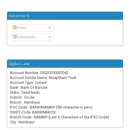
Subscribe To
Posts
Comments
அறக்கட்டளை
Account Number: 05520200007042
Account Holder Name: Nisaptham Trust
Account Type: Current
Bank : Bank Of Baroda
State : Tamil Nadu
District : Erode
Branch : Nambiyur
IFSC Code : BARB0NAMBIY (5th character is zero)
SWIFT Code: BARBINBBCOI
Branch Code : NAMBIY (Last 6 Characters of the IFSC Code)
City : Nambiyur