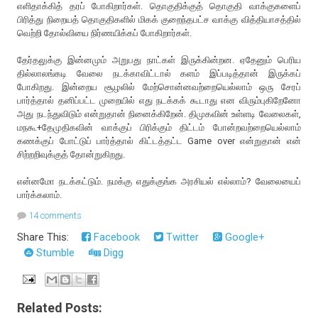
எளிதாக்கித் தரப் போகிறார்கள். தொகுதிக்குத் தொகுதி வாக்குகளைப்
பிரித்து நிறையத் தொகுதிகளில் மிகக் குறைந்தபட்ச வாக்கு வித்தியாசத்தில்
வெற்றி தோல்வியை நிர்ணயிக்கப் போகிறார்கள்.
தேர்தலுக்கு இன்னமும் அறுபது நாட்கள் இருக்கின்றன. ஏதேனும் பெரிய
தில்லாலங்கடி வேலை நடக்காவிட்டால் களம் இப்படித்தான் இருக்கப்
போகிறது. இன்றைய சூழலில் மேற்சொன்னவற்றையெல்லாம் ஒரு சேரப்
பார்த்தால் தனிப்பட்ட முறையில் எது நடக்கக் கூடாது என விரும்புகிறேனோ
அது நடந்துவிடும் என்றுதான் நினைக்கிறேன். திமுகவின் உள்ளடி வேலைகள்,
மநகூ+தேமுதிகவின் வாக்குப் பிரிக்கும் திட்டம் போன்றவற்றையெல்லாம்
கணக்குப் போட்டுப் பார்த்தால் கிட்டத்தட்ட Game over என்றுதான் என்
சிற்றறிவுக்குத் தோன்றுகிறது.
என்னமோ நடக்கட்டும். நமக்கு எதுக்குங்க அரசியல் எல்லாம்? வேலையைப்
பார்க்கலாம்.
14 comments
Share This:
Facebook
Twitter
Google+
Stumble
Digg
Related Posts: