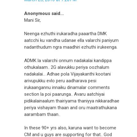
Anonymous said...
Mani Sir,
Neenga ezhuthi irukaradha paaartha DMK
aatcchi ku vandha udanae ella valarchi paniyum
nadanthudum ngra maadhiri ezhuthi irukeenga.
ADMK la valarchi onnum nadakalai kandippa
othukalaam.. 2G alavukku periya oozhalum
nadakalai... Adhae pola Vijayakanthi kootani
arivupukku evlo peru aadharava pesi
irukaangannu innaiku dinamalar comments
section la poi paarunga.. Avaru aatchiyai
pidikalainaalum thairiyama thaniyya nikkaradhae
periya vishayam thaan and oru maatrathukana
aarambam thaan..
In these 90+ yrs also, karuna want to become
CM and u guys are supporting for that.. God