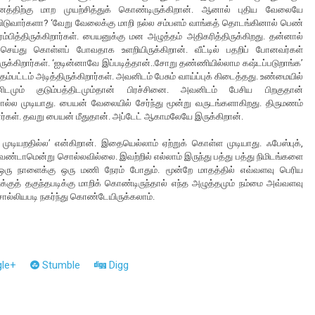
வனத்திற்கு மாற முயற்சித்துக் கொண்டிருக்கிறான். ஆனால் புதிய வேலையே
ிடுவார்களா? ‘வேறு வேலைக்கு மாறி நல்ல சம்பளம் வாங்கத் தொடங்கினால் பெண்
பித்திருக்கிறார்கள். பையனுக்கு மன அழுத்தம் அதிகரித்திருக்கிறது. தன்னால்
ய்து கொள்ளப் போவதாக உளறியிருக்கிறான். வீட்டில் பதறிப் போனவர்கள்
க்கிறார்கள். ‘ஐடின்னாவே இப்படித்தான்..சோறு தண்ணியில்லாம கஷ்டப்படுறாங்க’
்பட்டம் அடித்திருக்கிறார்கள். அவனிடம் பேசும் வாய்ப்புக் கிடைத்தது. உண்மையில்
டமும் குடும்பத்திடமும்தான் பிரச்சினை. அவனிடம் பேசிய பிறகுதான்
ு சொல்ல முடியாது. பையன் வேலையில் சேர்ந்து மூன்று வருடங்களாகிறது. திருமணம்
றார்கள். தவறு பையன் மீதுதான். அப்டேட் ஆகாமலேயே இருக்கிறான்.
ியறதில்ல’ என்கிறான். இதையெல்லாம் ஏற்றுக் கொள்ள முடியாது. ஃபேஸ்புக்,
ேண்டாமென்று சொல்லவில்லை. இவற்றில் எல்லாம் இருந்து பத்து பத்து நிமிடங்களை
். ஒரு நாளைக்கு ஒரு மணி நேரம் போதும். மூன்றே மாதத்தில் எவ்வளவு பெரிய
க்குத் தகுந்தபடிக்கு மாறிக் கொண்டிருந்தால் எந்த அழுத்தமும் நம்மை அவ்வளவு
ொல்லியபடி நகர்ந்து கொண்டேயிருக்கலாம்.
le+
Stumble
Digg