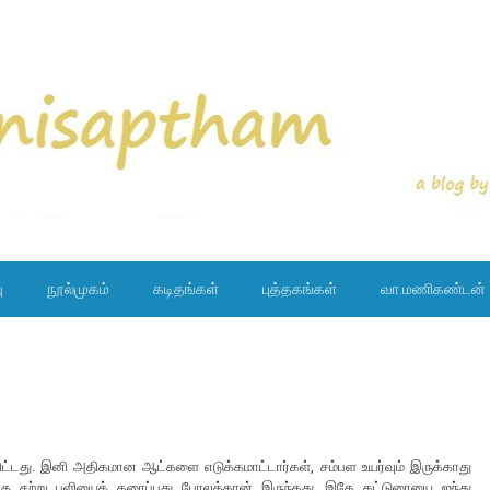
ு
நூல்முகம்
கடிதங்கள்
புத்தகங்கள்
வா.மணிகண்டன்
்கிவிட்டது. இனி அதிகமான ஆட்களை எடுக்கமாட்டார்கள், சம்பள உயர்வும் இருக்காது
ுக்கு சற்று புளியைக் கரைப்பது போலத்தான் இருந்தது. இதே கட்டுரையை ஐந்து