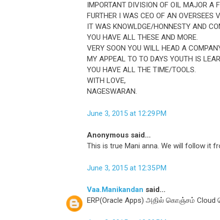
IMPORTANT DIVISION OF OIL MAJOR A 
FURTHER I WAS CEO OF AN OVERSEES 
IT WAS KNOWLDGE/HONNESTY AND CO
YOU HAVE ALL THESE AND MORE.
VERY SOON YOU WILL HEAD A COMPANY
MY APPEAL TO TO DAYS YOUTH IS LEA
YOU HAVE ALL THE TIME/TOOLS.
WITH LOVE,
NAGESWARAN.
June 3, 2015 at 12:29 PM
Anonymous said...
This is true Mani anna. We will follow it
June 3, 2015 at 12:35 PM
Vaa.Manikandan
said...
ERP(Oracle Apps) அதில் கொஞ்சம் Cloud தெ