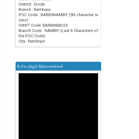
District : Erode
Branch : Nambiyur
IFSC Code : BARB0NAMBIY (5th character is
zero)
SWIFT Code: BARBINBBCOI
Branch Code : NAMBIY (Last 6 Characters of
the IFSC Code)
City : Nambiyur
பேச்சு மற்றும் நேர்காணல்கள்