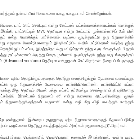
ப் பார்த்தால் தங்கள் பிரச்சினைகளை கதை கதையாகச் சொல்கிறார்கள்.
ல்லை. டாட் நெட் தெரியுமா என்று கேட்டால் லட்சக்கணக்கானவர்கள் ‘எனக்குத்
றங்கி, டாட்நெட்டில் MVC தெரியுமா என்று கேட்டால் முக்கால்வாசிப் பேர் பின்
் என்று யோசித்துப் பார்க்கலாம். படிப்பை முடித்துவிட்டு ஒரு நிறுவனத்தில்
ன்று எதுவாக வேண்டுமானாலும் இருக்கட்டும்- அதில் மட்டும்தான் அடுத்த ஐந்து
தொழில்நுட்பம் எப்படி இருந்ததோ அது மட்டும்தான் ஐந்து வருடங்களுக்குப் பிறகும்
்து குட்டிக்கரணம் அடித்து வெகு முன்னால் ஓடியிருக்கும். ஐந்து வருடங்களுக்குப்
(Advanced versions) தெரியுமா என்றுதான் கேட்கிறார்கள். நிறையப் பேருக்குத்
்சினை- புதிய தொழில்நுட்பத்தைத் தெரிந்து வைத்திருக்கும் ஆட்களை வளைப்பது.
ட்டு ஒரு நிறுவனத்தில் வேலையை வாங்கிவிடுவார்கள். வாங்கிவிட்டு சும்மா
்கு இது தெரியும்..அவன் பத்து லட்சம் தர்றேன்னு சொல்லுறான்..நீ பதினோரு
ம்பட்சத்தில் இரண்டாம் நிறுவனம் சரி என்று தலையை ஆட்டிவிடுகிறது. முதல்
நம் நிறுவனத்துக்குத்தான் வருவான்’ என்று வழி மீது விழி வைத்துக் காத்துக்
றே ஒன்றுதான். இன்றைய சூழலுக்கு ஏற்ப நிறுவனங்களுக்குத் தேவைப்படுகிற
ற்பம். ஒருவேளை தெரிந்து வைத்திருந்தால் அவர்கள் ராஜாவாகத் திரிகிறார்கள்.
ியிருந்தது. பெங்களூரில் மென்பொருள் துறையில் இருக்கிறான். மூன்று வருட