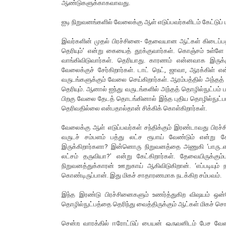
ஆண்டுகளுக்காகவாவது.
ஐடி நிறுவனங்களில் வேலைக்கு ஆள் எடுப்பவர்களிடம் கேட்டு
இவர்களின் முதல் பிரச்சினை- தேவையான ஆட்கள் கிடைப்பதி
தெரியும்’ என்று கையைத் தூக்குவார்கள். கொஞ்சம் உள்ளே இ
வாங்கிவிடுவார்கள். தெரியாது. காரணம் என்னவாக இருக்கும
வேலைக்குச் சேர்கிறார்கள். டாட் நெட், ஜாவா, ஆரக்கிள் எ
வருடங்களுக்கும் வேலை செய்கிறார்கள். ஆரம்பத்தில் அந்தத் 
தெரியும். ஆனால் ஐந்து வருடங்களில் அந்தத் தொழில்நுட்பம் பத
பிறகு வேலை தேடத் தொடங்கினால் இந்த புதிய தொழில்நுட்பம் 
தெரிவதில்லை என்பதால்தான் சிக்கிக் கொள்கிறார்கள்.
வேலைக்கு ஆள் எடுப்பவர்கள் சந்திக்கும் இரண்டாவது பிரச
வருடச் சம்பளம் பத்து லட்ச ரூபாய் வேண்டும் என்று கே
இருக்கிறார்களா? இன்னொரு நிறுவனத்தை அணுகி ‘பாரு..எனக
லட்சம் தருவியா?’ என்று கேட்கிறார்கள். தேவையிருக்கு
நிறுவனத்துக்காரன் ஊறுகாய் ஆகிவிடுகிறான். ‘எப்படியும் 
கொண்டிருப்பான். இது மிகச் சாதாரணமாக நடக்கிற சம்பவம்.
இந்த இரண்டு பிரச்சினைகளும் உணர்த்துகிற விஷயம் ஒன்
தொழில்நுட்பத்தை தெரிந்து வைத்திருக்கும் ஆட்கள் மிகச் சொ
சென்ற வாரத்தில் ஈரோட்டுப் பையன் ஒருவனிடம் பேச வேண்ட