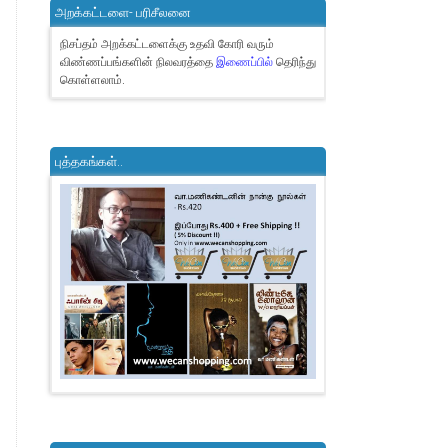
அறக்கட்டளை- பரிசீலனை
நிசப்தம் அறக்கட்டளைக்கு உதவி கோரி வரும்
விண்ணப்பங்களின் நிலவரத்தை
இணைப்பில்
தெரிந்து
கொள்ளலாம்.
புத்தகங்கள்..