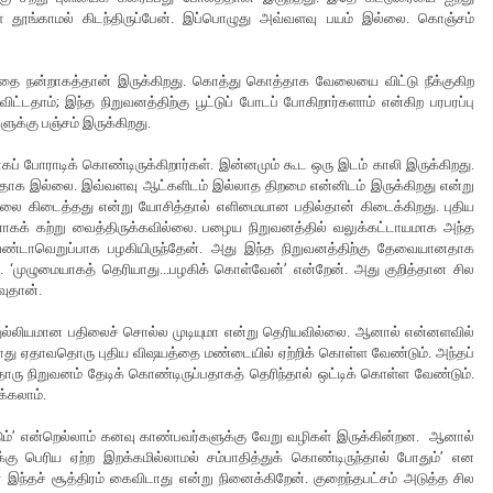
கள் தூங்காமல் கிடந்திருப்பேன். இப்பொழுது அவ்வளவு பயம் இல்லை. கொஞ்சம்
ந்தை நன்றாகத்தான் இருக்கிறது. கொத்து கொத்தாக வேலையை விட்டு நீக்குகிற
ட்டதாம்; இந்த நிறுவனத்திற்கு பூட்டுப் போடப் போகிறார்களாம் என்கிற பரபரப்பு
்கு பஞ்சம் இருக்கிறது.
ாகப் போராடிக் கொண்டிருக்கிறார்கள். இன்னமும் கூட ஒரு இடம் காலி இருக்கிறது.
ுவதாக இல்லை. இவ்வளவு ஆட்களிடம் இல்லாத திறமை என்னிடம் இருக்கிறது என்று
ேலை கிடைத்தது என்று யோசித்தால் எளிமையான பதில்தான் கிடைக்கிறது. புதிய
னாகக் கற்று வைத்திருக்கவில்லை. பழைய நிறுவனத்தில் வலுக்கட்டாயமாக அந்த
 வேண்டாவெறுப்பாக பழகியிருந்தேன். அது இந்த நிறுவனத்திற்கு தேவையானதாக
். ‘முழுமையாகத் தெரியாது...பழகிக் கொள்வேன்’ என்றேன். அது குறித்தான சில
வுதான்.
் துல்லியமான பதிலைச் சொல்ல முடியுமா என்று தெரியவில்லை. ஆனால் என்னளவில்
ோது ஏதாவதொரு புதிய விஷயத்தை மண்டையில் ஏற்றிக் கொள்ள வேண்டும். அந்தப்
ரு நிறுவனம் தேடிக் கொண்டிருப்பதாகத் தெரிந்தால் ஒட்டிக் கொள்ள வேண்டும்.
க்கலாம்.
ம்’ என்றெல்லாம் கனவு காண்பவர்களுக்கு வேறு வழிகள் இருக்கின்றன. ஆனால்
்கு பெரிய ஏற்ற இறக்கமில்லாமல் சம்பாதித்துக் கொண்டிருந்தால் போதும்’ என
ந்தச் சூத்திரம் கைவிடாது என்று நினைக்கிறேன். குறைந்தபட்சம் அடுத்த சில