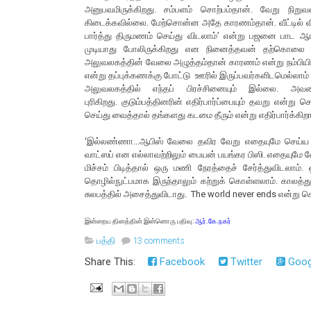
அனுபவமிருக்கிறது. சம்பளம் சொற்பம்தான். வேறு நிறு
கிடைக்கவில்லை. மேற்சொன்ன அதே காரணம்தான். வீட்டில் வ
பார்த்து திருமணம் செய்து விடலாம்’ என்று பஜனை பாட ஆரம்
முடியாது போலிருக்கிறது என நினைத்தவன் தற்கொலை செ
அலுவலகத்தின் வேலை அழுத்தம்தான் காரணம் என்று நம்பியிரு
என்று தப்புக்கணக்கு போட்டு ஊரில் இருப்பவர்களிடமெல்லாம் தம
அலுவலகத்தில் எந்தப் பிரச்சினையும் இல்லை. அவனி
புரிகிறது. குடும்பத்தினரின் எதிர்பார்ப்பையும் தவறு என்ற
செய்து வைத்தால் தங்களது கடமை தீரும் என்று எதிர்பார்க்கி
‘இல்லண்ணா...ஆபிஸ் வேலை தவிர வேறு எதையுமே செய்ய முட
வாட்ஸப் என எல்லாவற்றிலும் பையன் பயங்கர பிஸி. எதையுமே வ
மிச்சம் பிடித்தால் ஒரு மணி நேரத்தைச் சேர்த்துவிடலாம
தொழில்நுட்பமாக இருந்தாலும் கற்றுக் கொள்ளலாம். காலத்து
சுலபத்தில் அசைத்துவிடாது. The world never ends என்று ச
இன்றைய தினத்தின் இன்னொரு பதிவு:
ஆர்.கே.நகர்
பத்தி
13 comments
Share This:
Facebook
Twitter
Goog