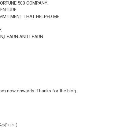
FORTUNE 500 COMPANY.
VENTURE.
MMITMENT THAT HELPED ME.
.
RN,LEARN AND LEARN.
 from now onwards. Thanks for the blog.
ரியும் :)