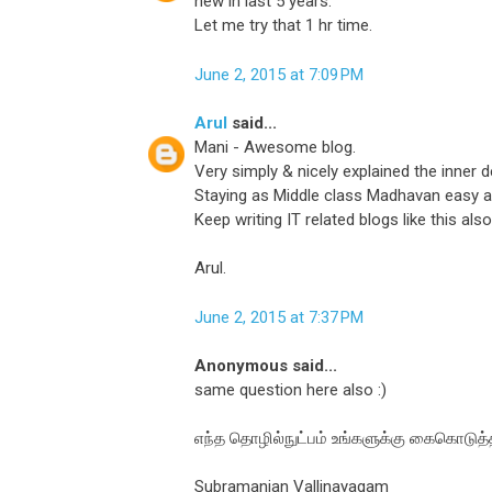
new in last 5 years.
Let me try that 1 hr time.
June 2, 2015 at 7:09 PM
Arul
said...
Mani - Awesome blog.
Very simply & nicely explained the inner d
Staying as Middle class Madhavan easy as 
Keep writing IT related blogs like this al
Arul.
June 2, 2015 at 7:37 PM
Anonymous said...
same question here also :)
எந்த தொழில்நுட்பம் உங்களுக்கு கைகொடுத
Subramanian Vallinayagam