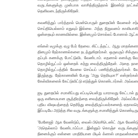
வருடங்களுக்கு முன்பாக வாசித்திருந்தால் இரண்டு நாட்
தெளிவடைந்திருக்கிறேன்.
கவனித்துப் பார்த்தால் மென்பொருள் துறையின் வேலைச் ச
செய்தியெல்லாம் எதுவும் இல்லை. அந்த நிறுவனம் காலியாகிவி
ஒன்றையும் காணவில்லை. இன்னமும் சொல்லப் போனால் ஆட்களுக
எங்கள் டீமுக்கு ஏழு பேர் தேவை. கிட்டத்தட்ட ஆறு மாதங்கள
தினமும் நேர்காணல்களை நடத்துகிறார்கள். ஒருவரும் சிக்க
தப்புக் கணக்கு போட்டுவிட வேண்டாம். எதனால் எனக்கு வ
தொழில்நுட்பம் ஒன்றைக் கற்று வைத்திருந்தேன். அதை நா
தொழில்நுட்பத்தில் வேலை செய்யப் பணித்திருந்தார்கள்.
இருந்தது. நேர்காணலின் போது ‘அது தெரியுமா?’ என்றார்கள
கேள்விகளைக் கேட்டுவிட்டு எடுத்துக் கொண்டார்கள். அவ்வள
ஐடி துறையில் சமாளிப்பது எப்படியென்று யாராவது கேட்டால
ஒரு எளிமையான சூத்திரத்தை வைத்திருக்கிறேன். அவ்வப்ப
புதிய விஷயத்தைத் தெரிந்து வைத்திருப்பவர்களைத் ஏதாவதொ
இப்படியே அடுத்த சில வருடங்களுக்கு சமாளித்துக் கொண்டிரு
‘மேனேஜர் ஆக வேண்டும், வைஸ் பிரெசிடெண்ட் ஆக வேண்டு
‘அதெல்லாம் வேண்டாம்ப்பா....இன்னும் கொஞ்ச வருடங்களுக
நினைக்கும் என்னை மாதிரியான மிடில் க்ளாஸ் மாதவன்களை இ