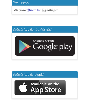
தொடர்புக்கு..
விவரங்கள்
இருக்கின்றன.
இணைப்பில்
நிசப்தம் App (for ஆண்ட்ராய்ட்)
நிசப்தம் App (for Apple)