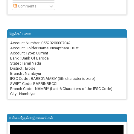
Comments
அறக்கட்டளை
Account Number: 05520200007042
Account Holder Name: Nisaptham Trust
Account Type: Current
Bank : Bank Of Baroda
State : Tamil Nadu
District : Erode
Branch : Nambiyur
IFSC Code : BARB0NAMBIY (5th character is zero)
SWIFT Code: BARBINBBCOI
Branch Code : NAMBIY (Last 6 Characters of the IFSC Code)
City : Nambiyur
பேச்சு மற்றும் நேர்காணல்கள்