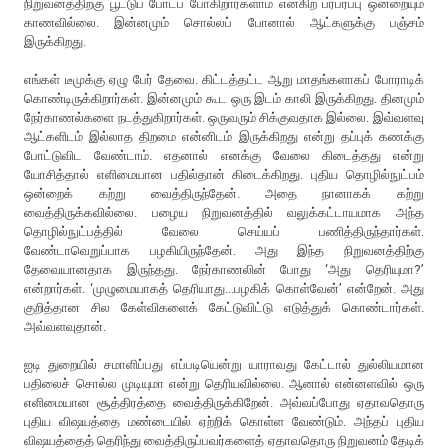
நிறுவனத்திற்கு பூட்டுப் போடப் போகிறார்களாம் என்கிற பரபரப்பு ஒன்றையும்
காணவில்லை. இன்னமும் சொல்லப் போனால் ஆட்களுக்கு பஞ்சம்
இருக்கிறது.
எங்கள் டீமுக்கு ஏழு பேர் தேவை. கிட்டத்தட்ட ஆறு மாதங்களாகப் போராடிக்
கொண்டிருக்கிறார்கள். இன்னமும் கூட ஒரு இடம் காலி இருக்கிறது. தினமும்
நேர்காணல்களை நடத்துகிறார்கள். ஒருவரும் சிக்குவதாக இல்லை. இவ்வளவு
ஆட்களிடம் இல்லாத திறமை என்னிடம் இருக்கிறது என்று தப்புக் கணக்கு
போட்டுவிட வேண்டாம். எதனால் எனக்கு வேலை கிடைத்தது என்று
யோசித்தால் எளிமையான பதில்தான் கிடைக்கிறது. புதிய தொழில்நுட்பம்
ஒன்றைக் கற்று வைத்திருந்தேன். அதை நானாகக் கற்று
வைத்திருக்கவில்லை. பழைய நிறுவனத்தில் வலுக்கட்டாயமாக அந்த
தொழில்நுட்பத்தில் வேலை செய்யப் பணித்திருந்தார்கள்.
வேண்டாவெறுப்பாக பழகியிருந்தேன். அது இந்த நிறுவனத்திற்கு
தேவையானதாக இருந்தது. நேர்காணலின் போது ‘அது தெரியுமா?’
என்றார்கள். ‘முழுமையாகத் தெரியாது...பழகிக் கொள்வேன்’ என்றேன். அது
குறித்தான சில கேள்விகளைக் கேட்டுவிட்டு எடுத்துக் கொண்டார்கள்.
அவ்வளவுதான்.
ஐடி துறையில் சமாளிப்பது எப்படியென்று யாராவது கேட்டால் துல்லியமான
பதிலைச் சொல்ல முடியுமா என்று தெரியவில்லை. ஆனால் என்னளவில் ஒரு
எளிமையான சூத்திரத்தை வைத்திருக்கிறேன். அவ்வப்போது ஏதாவதொரு
புதிய விஷயத்தை மண்டையில் ஏற்றிக் கொள்ள வேண்டும். அந்தப் புதிய
விஷயத்தைத் தெரிந்து வைத்திருப்பவர்களைத் ஏதாவதொரு நிறுவனம் தேடிக்