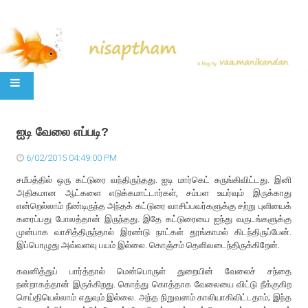
SKIP TO CONTENT
ஐடி வேலை எப்படி?
6/02/2015 04:49:00 PM
சமீபத்தில் ஒரு கட்டுரை வந்திருந்தது. ஐடி மார்கெட் சுருங்கிவிட்டது. இனி
அதிகமான ஆட்களை எடுக்கமாட்டார்கள், சம்பள உயர்வும் இருக்காது
என்றெல்லாம் நீண்டிருந்த அந்தக் கட்டுரை வாசிப்பவர்களுக்கு சற்று புளியைக்
கரைப்பது போலத்தான் இருந்தது. இதே கட்டுரையை ஐந்து வருடங்களுக்கு
முன்பாக வாசித்திருந்தால் இரண்டு நாட்கள் தூங்காமல் கிடந்திருப்பேன்.
இப்பொழுது அவ்வளவு பயம் இல்லை. கொஞ்சம் தெளிவடைந்திருக்கிறேன்.
கவனித்துப் பார்த்தால் மென்பொருள் துறையின் வேலைச் சந்தை
நன்றாகத்தான் இருக்கிறது. கொத்து கொத்தாக வேலையை விட்டு நீக்குகிற
செய்தியெல்லாம் எதுவும் இல்லை. அந்த நிறுவனம் காலியாகிவிட்டதாம்; இந்த