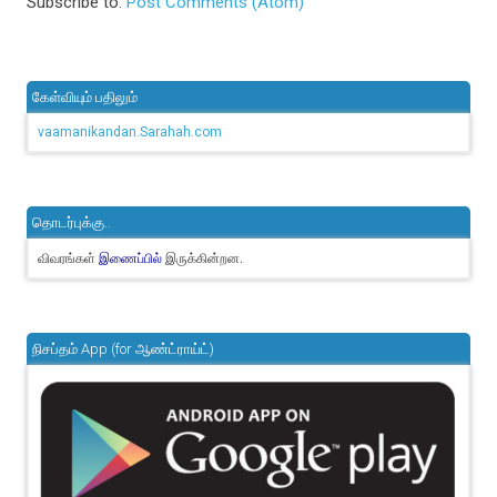
Subscribe to:
Post Comments (Atom)
கேள்வியும் பதிலும்
vaamanikandan.Sarahah.com
தொடர்புக்கு..
விவரங்கள்
இருக்கின்றன.
இணைப்பில்
நிசப்தம் App (for ஆண்ட்ராய்ட்)