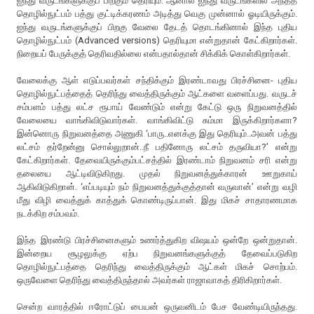
ஐந்து வருடங்களுக்குப் பிறகும் தெரியும். ஆனால் ஐந்து வருடங்களில் அந்தத்
தொழில்நுட்பம் பத்து குட்டிக்கரணம் அடித்து வெகு முன்னால் ஓடியிருக்கும்.
ஐந்து வருடங்களுக்குப் பிறகு வேலை தேடத் தொடங்கினால் இந்த புதிய
தொழில்நுட்பம் (Advanced versions) தெரியுமா என்றுதான் கேட்கிறார்கள்.
நிறையப் பேருக்குத் தெரிவதில்லை என்பதால்தான் சிக்கிக் கொள்கிறார்கள்.
வேலைக்கு ஆள் எடுப்பவர்கள் சந்திக்கும் இரண்டாவது பிரச்சினை- புதிய
தொழில்நுட்பத்தைத் தெரிந்து வைத்திருக்கும் ஆட்களை வளைப்பது. வருடச்
சம்பளம் பத்து லட்ச ரூபாய் வேண்டும் என்று கேட்டு ஒரு நிறுவனத்தில்
வேலையை வாங்கிவிடுவார்கள். வாங்கிவிட்டு சும்மா இருக்கிறார்களா?
இன்னொரு நிறுவனத்தை அணுகி ‘பாரு..எனக்கு இது தெரியும்..அவன் பத்து
லட்சம் தர்றேன்னு சொல்லுறான்..நீ பதினோரு லட்சம் தருவியா?’ என்று
கேட்கிறார்கள். தேவையிருக்கும்பட்சத்தில் இரண்டாம் நிறுவனம் சரி என்று
தலையை ஆட்டிவிடுகிறது. முதல் நிறுவனத்துக்காரன் ஊறுகாய்
ஆகிவிடுகிறான். ‘எப்படியும் நம் நிறுவனத்துக்குத்தான் வருவான்’ என்று வழி
மீது விழி வைத்துக் காத்துக் கொண்டிருப்பான். இது மிகச் சாதாரணமாக
நடக்கிற சம்பவம்.
இந்த இரண்டு பிரச்சினைகளும் உணர்த்துகிற விஷயம் ஒன்றே ஒன்றுதான்.
இன்றைய சூழலுக்கு ஏற்ப நிறுவனங்களுக்குத் தேவைப்படுகிற
தொழில்நுட்பத்தை தெரிந்து வைத்திருக்கும் ஆட்கள் மிகச் சொற்பம்.
ஒருவேளை தெரிந்து வைத்திருந்தால் அவர்கள் ராஜாவாகத் திரிகிறார்கள்.
சென்ற வாரத்தில் ஈரோட்டுப் பையன் ஒருவனிடம் பேச வேண்டியிருந்தது.