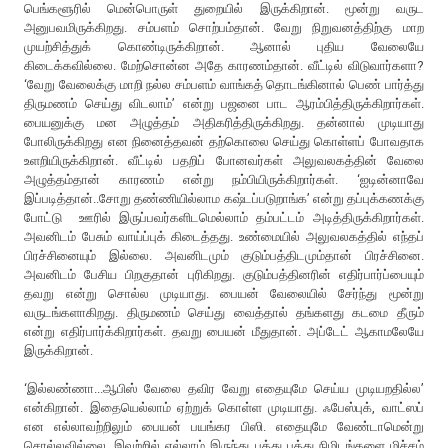
பெங்களூரில் மென்பொருள் துறையில் இருக்கிறான். மூன்று வருட
அனுபவமிருக்கிறது. சம்பளம் சொற்பம்தான். வேறு நிறுவனத்திற்கு மாற
முயற்சித்துக் கொண்டிருக்கிறான். ஆனால் புதிய வேலையே
கிடைக்கவில்லை. மேற்சொன்ன அதே காரணம்தான். வீட்டில் விடுவார்களா?
‘வேறு வேலைக்கு மாறி நல்ல சம்பளம் வாங்கத் தொடங்கினால் பெண் பார்த்து
திருமணம் செய்து விடலாம்’ என்று பஜனை பாட ஆரம்பித்திருக்கிறார்கள்.
பையனுக்கு மன அழுத்தம் அதிகரித்திருக்கிறது. தன்னால் முடியாது
போலிருக்கிறது என நினைத்தவன் தற்கொலை செய்து கொள்ளப் போவதாக
உளறியிருக்கிறான். வீட்டில் பதறிப் போனவர்கள் அலுவலகத்தின் வேலை
அழுத்தம்தான் காரணம் என்று நம்பியிருக்கிறார்கள். ‘ஐடின்னாவே
இப்படித்தான்..சோறு தண்ணியில்லாம கஷ்டப்படுறாங்க’ என்று தப்புக்கணக்கு
போட்டு ஊரில் இருப்பவர்களிடமெல்லாம் தம்பட்டம் அடித்திருக்கிறார்கள்.
அவனிடம் பேசும் வாய்ப்புக் கிடைத்தது. உண்மையில் அலுவலகத்தில் எந்தப்
பிரச்சினையும் இல்லை. அவனிடமும் குடும்பத்திடமும்தான் பிரச்சினை.
அவனிடம் பேசிய பிறகுதான் புரிகிறது. குடும்பத்தினரின் எதிர்பார்ப்பையும்
தவறு என்று சொல்ல முடியாது. பையன் வேலையில் சேர்ந்து மூன்று
வருடங்களாகிறது. திருமணம் செய்து வைத்தால் தங்களது கடமை தீரும்
என்று எதிர்பார்க்கிறார்கள். தவறு பையன் மீதுதான். அப்டேட் ஆகாமலேயே
இருக்கிறான்.
‘இல்லண்ணா...ஆபிஸ் வேலை தவிர வேறு எதையுமே செய்ய முடியறதில்ல’
என்கிறான். இதையெல்லாம் ஏற்றுக் கொள்ள முடியாது. ஃபேஸ்புக், வாட்ஸப்
என எல்லாவற்றிலும் பையன் பயங்கர பிஸி. எதையுமே வேண்டாமென்று
சொல்லவில்லை. இவற்றில் எல்லாம் இருந்து பத்து பத்து நிமிடங்களை மிச்சம்