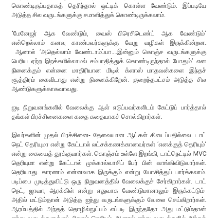
கொண்டிருப்பதாகத் தெரிந்தால் ஒட்டிக் கொள்ள வேண்டும். இப்படியே
அடுத்த சில வருடங்களுக்கு சமாளித்துக் கொண்டிருக்கலாம்.
‘மேனேஜர் ஆக வேண்டும், வைஸ் பிரெசிடெண்ட் ஆக வேண்டும்’
என்றெல்லாம் கனவு காண்பவர்களுக்கு வேறு வழிகள் இருக்கின்றன.
ஆனால் ‘அதெல்லாம் வேண்டாம்ப்பா....இன்னும் கொஞ்ச வருடங்களுக்கு
பெரிய ஏற்ற இறக்கமில்லாமல் சம்பாதித்துக் கொண்டிருந்தால் போதும்’ என
நினைக்கும் என்னை மாதிரியான மிடில் க்ளாஸ் மாதவன்களை இந்தச்
சூத்திரம் கைவிடாது என்று நினைக்கிறேன். குறைந்தபட்சம் அடுத்த சில
ஆண்டுகளுக்காகவாவது.
ஐடி நிறுவனங்களில் வேலைக்கு ஆள் எடுப்பவர்களிடம் கேட்டுப் பார்த்தால்
தங்கள் பிரச்சினைகளை கதை கதையாகச் சொல்கிறார்கள்.
இவர்களின் முதல் பிரச்சினை- தேவையான ஆட்கள் கிடைப்பதில்லை. டாட்
நெட் தெரியுமா என்று கேட்டால் லட்சக்கணக்கானவர்கள் ‘எனக்குத் தெரியும்’
என்று கையைத் தூக்குவார்கள். கொஞ்சம் உள்ளே இறங்கி, டாட்நெட்டில் MVC
தெரியுமா என்று கேட்டால் முக்கால்வாசிப் பேர் பின் வாங்கிவிடுவார்கள்.
தெரியாது. காரணம் என்னவாக இருக்கும் என்று யோசித்துப் பார்க்கலாம்.
படிப்பை முடித்துவிட்டு ஒரு நிறுவனத்தில் வேலைக்குச் சேர்கிறார்கள். டாட்
நெட், ஜாவா, ஆரக்கிள் என்று எதுவாக வேண்டுமானாலும் இருக்கட்டும்-
அதில் மட்டும்தான் அடுத்த ஐந்து வருடங்களுக்கும் வேலை செய்கிறார்கள்.
ஆரம்பத்தில் அந்தத் தொழில்நுட்பம் எப்படி இருந்ததோ அது மட்டும்தான்