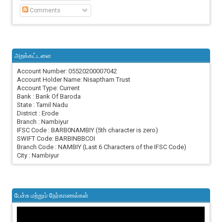
Comments
அறக்கட்டளை
Account Number: 05520200007042
Account Holder Name: Nisaptham Trust
Account Type: Current
Bank : Bank Of Baroda
State : Tamil Nadu
District : Erode
Branch : Nambiyur
IFSC Code : BARB0NAMBIY (5th character is zero)
SWIFT Code: BARBINBBCOI
Branch Code : NAMBIY (Last 6 Characters of the IFSC Code)
City : Nambiyur
பேச்சு மற்றும் நேர்காணல்கள்