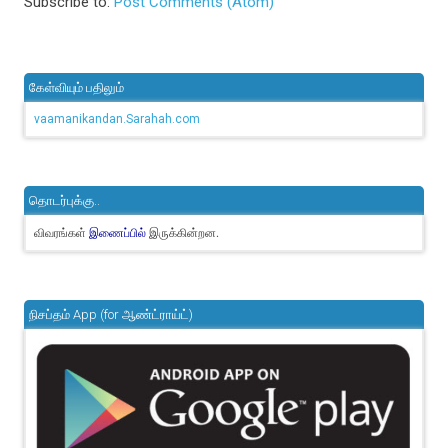
Subscribe to:
Post Comments (Atom)
கேள்வியும் பதிலும்
vaamanikandan.Sarahah.com
தொடர்புக்கு..
விவரங்கள்
இருக்கின்றன.
இணைப்பில்
நிசப்தம் App (for ஆண்ட்ராய்ட்)