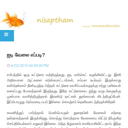
SKIP TO CONTENT
ஐடி வேலை எப்படி?
6/02/2015 04:49:00 PM
சமீபத்தில் ஒரு கட்டுரை வந்திருந்தது. ஐடி மார்கெட் சுருங்கிவிட்டது. இனி
அதிகமான ஆட்களை எடுக்கமாட்டார்கள், சம்பள உயர்வும் இருக்காது
என்றெல்லாம் நீண்டிருந்த அந்தக் கட்டுரை வாசிப்பவர்களுக்கு சற்று புளியைக்
கரைப்பது போலத்தான் இருந்தது. இதே கட்டுரையை ஐந்து வருடங்களுக்கு
முன்பாக வாசித்திருந்தால் இரண்டு நாட்கள் தூங்காமல் கிடந்திருப்பேன்.
இப்பொழுது அவ்வளவு பயம் இல்லை. கொஞ்சம் தெளிவடைந்திருக்கிறேன்.
கவனித்துப் பார்த்தால் மென்பொருள் துறையின் வேலைச் சந்தை
நன்றாகத்தான் இருக்கிறது. கொத்து கொத்தாக வேலையை விட்டு நீக்குகிற
செய்தியெல்லாம் எதுவும் இல்லை. அந்த நிறுவனம் காலியாகிவிட்டதாம்; இந்த