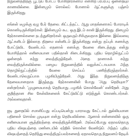
நிறுவனத்திற்கு பூட்டுப் போடப் போகிறார்களாம் என்கிற பரபரப்பு ஒன்றையும்
காணவில்லை. இன்னமும் சொல்லப் போனால் ஆட்களுக்கு பஞ்சம்
இருக்கிறது.
எங்கள் டீமுக்கு ஏழு பேர் தேவை. கிட்டத்தட்ட ஆறு மாதங்களாகப் போராடிக்
கொண்டிருக்கிறார்கள். இன்னமும் கூட ஒரு இடம் காலி இருக்கிறது. தினமும்
நேர்காணல்களை நடத்துகிறார்கள். ஒருவரும் சிக்குவதாக இல்லை. இவ்வளவு
ஆட்களிடம் இல்லாத திறமை என்னிடம் இருக்கிறது என்று தப்புக் கணக்கு
போட்டுவிட வேண்டாம். எதனால் எனக்கு வேலை கிடைத்தது என்று
யோசித்தால் எளிமையான பதில்தான் கிடைக்கிறது. புதிய தொழில்நுட்பம்
ஒன்றைக் கற்று வைத்திருந்தேன். அதை நானாகக் கற்று
வைத்திருக்கவில்லை. பழைய நிறுவனத்தில் வலுக்கட்டாயமாக அந்த
தொழில்நுட்பத்தில் வேலை செய்யப் பணித்திருந்தார்கள்.
வேண்டாவெறுப்பாக பழகியிருந்தேன். அது இந்த நிறுவனத்திற்கு
தேவையானதாக இருந்தது. நேர்காணலின் போது ‘அது தெரியுமா?’
என்றார்கள். ‘முழுமையாகத் தெரியாது...பழகிக் கொள்வேன்’ என்றேன். அது
குறித்தான சில கேள்விகளைக் கேட்டுவிட்டு எடுத்துக் கொண்டார்கள்.
அவ்வளவுதான்.
ஐடி துறையில் சமாளிப்பது எப்படியென்று யாராவது கேட்டால் துல்லியமான
பதிலைச் சொல்ல முடியுமா என்று தெரியவில்லை. ஆனால் என்னளவில் ஒரு
எளிமையான சூத்திரத்தை வைத்திருக்கிறேன். அவ்வப்போது ஏதாவதொரு
புதிய விஷயத்தை மண்டையில் ஏற்றிக் கொள்ள வேண்டும். அந்தப் புதிய
விஷயத்தைத் தெரிந்து வைத்திருப்பவர்களைத் ஏதாவதொரு நிறுவனம் தேடிக்