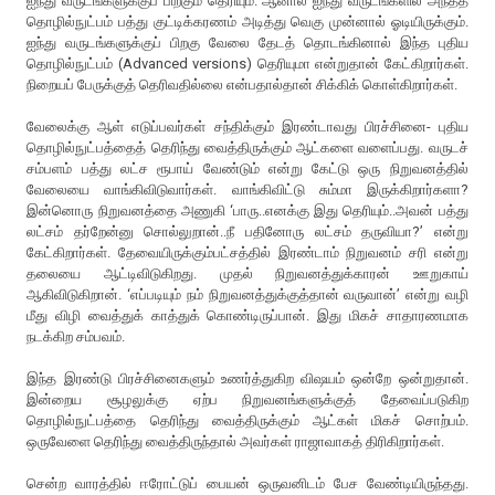
ஐந்து வருடங்களுக்குப் பிறகும் தெரியும். ஆனால் ஐந்து வருடங்களில் அந்தத்
தொழில்நுட்பம் பத்து குட்டிக்கரணம் அடித்து வெகு முன்னால் ஓடியிருக்கும்.
ஐந்து வருடங்களுக்குப் பிறகு வேலை தேடத் தொடங்கினால் இந்த புதிய
தொழில்நுட்பம் (Advanced versions) தெரியுமா என்றுதான் கேட்கிறார்கள்.
நிறையப் பேருக்குத் தெரிவதில்லை என்பதால்தான் சிக்கிக் கொள்கிறார்கள்.
வேலைக்கு ஆள் எடுப்பவர்கள் சந்திக்கும் இரண்டாவது பிரச்சினை- புதிய
தொழில்நுட்பத்தைத் தெரிந்து வைத்திருக்கும் ஆட்களை வளைப்பது. வருடச்
சம்பளம் பத்து லட்ச ரூபாய் வேண்டும் என்று கேட்டு ஒரு நிறுவனத்தில்
வேலையை வாங்கிவிடுவார்கள். வாங்கிவிட்டு சும்மா இருக்கிறார்களா?
இன்னொரு நிறுவனத்தை அணுகி ‘பாரு..எனக்கு இது தெரியும்..அவன் பத்து
லட்சம் தர்றேன்னு சொல்லுறான்..நீ பதினோரு லட்சம் தருவியா?’ என்று
கேட்கிறார்கள். தேவையிருக்கும்பட்சத்தில் இரண்டாம் நிறுவனம் சரி என்று
தலையை ஆட்டிவிடுகிறது. முதல் நிறுவனத்துக்காரன் ஊறுகாய்
ஆகிவிடுகிறான். ‘எப்படியும் நம் நிறுவனத்துக்குத்தான் வருவான்’ என்று வழி
மீது விழி வைத்துக் காத்துக் கொண்டிருப்பான். இது மிகச் சாதாரணமாக
நடக்கிற சம்பவம்.
இந்த இரண்டு பிரச்சினைகளும் உணர்த்துகிற விஷயம் ஒன்றே ஒன்றுதான்.
இன்றைய சூழலுக்கு ஏற்ப நிறுவனங்களுக்குத் தேவைப்படுகிற
தொழில்நுட்பத்தை தெரிந்து வைத்திருக்கும் ஆட்கள் மிகச் சொற்பம்.
ஒருவேளை தெரிந்து வைத்திருந்தால் அவர்கள் ராஜாவாகத் திரிகிறார்கள்.
சென்ற வாரத்தில் ஈரோட்டுப் பையன் ஒருவனிடம் பேச வேண்டியிருந்தது.