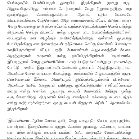
பெங்களூரில் மென்பொருள் துறையில் இருக்கிறான். மூன்று வருட
அனுபவமிருக்கிறது. சம்பளம் சொற்பம்தான். வேறு நிறுவனத்திற்கு மாற
முயற்சித்துக் கொண்டிருக்கிறான். ஆனால் புதிய வேலையே
கிடைக்கவில்லை. மேற்சொன்ன அதே காரணம்தான். வீட்டில் விடுவார்களா?
‘வேறு வேலைக்கு மாறி நல்ல சம்பளம் வாங்கத் தொடங்கினால் பெண் பார்த்து
திருமணம் செய்து விடலாம்’ என்று பஜனை பாட ஆரம்பித்திருக்கிறார்கள்.
பையனுக்கு மன அழுத்தம் அதிகரித்திருக்கிறது. தன்னால் முடியாது
போலிருக்கிறது என நினைத்தவன் தற்கொலை செய்து கொள்ளப் போவதாக
உளறியிருக்கிறான். வீட்டில் பதறிப் போனவர்கள் அலுவலகத்தின் வேலை
அழுத்தம்தான் காரணம் என்று நம்பியிருக்கிறார்கள். ‘ஐடின்னாவே
இப்படித்தான்..சோறு தண்ணியில்லாம கஷ்டப்படுறாங்க’ என்று தப்புக்கணக்கு
போட்டு ஊரில் இருப்பவர்களிடமெல்லாம் தம்பட்டம் அடித்திருக்கிறார்கள்.
அவனிடம் பேசும் வாய்ப்புக் கிடைத்தது. உண்மையில் அலுவலகத்தில் எந்தப்
பிரச்சினையும் இல்லை. அவனிடமும் குடும்பத்திடமும்தான் பிரச்சினை.
அவனிடம் பேசிய பிறகுதான் புரிகிறது. குடும்பத்தினரின் எதிர்பார்ப்பையும்
தவறு என்று சொல்ல முடியாது. பையன் வேலையில் சேர்ந்து மூன்று
வருடங்களாகிறது. திருமணம் செய்து வைத்தால் தங்களது கடமை தீரும்
என்று எதிர்பார்க்கிறார்கள். தவறு பையன் மீதுதான். அப்டேட் ஆகாமலேயே
இருக்கிறான்.
‘இல்லண்ணா...ஆபிஸ் வேலை தவிர வேறு எதையுமே செய்ய முடியறதில்ல’
என்கிறான். இதையெல்லாம் ஏற்றுக் கொள்ள முடியாது. ஃபேஸ்புக், வாட்ஸப்
என எல்லாவற்றிலும் பையன் பயங்கர பிஸி. எதையுமே வேண்டாமென்று
சொல்லவில்லை. இவற்றில் எல்லாம் இருந்து பத்து பத்து நிமிடங்களை மிச்சம்