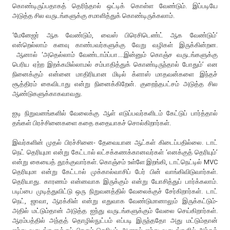
கொண்டிருப்பதாகத் தெரிந்தால் ஒட்டிக் கொள்ள வேண்டும். இப்படியே
அடுத்த சில வருடங்களுக்கு சமாளித்துக் கொண்டிருக்கலாம்.
‘மேனேஜர் ஆக வேண்டும், வைஸ் பிரெசிடெண்ட் ஆக வேண்டும்’
என்றெல்லாம் கனவு காண்பவர்களுக்கு வேறு வழிகள் இருக்கின்றன.
ஆனால் ‘அதெல்லாம் வேண்டாம்ப்பா....இன்னும் கொஞ்ச வருடங்களுக்கு
பெரிய ஏற்ற இறக்கமில்லாமல் சம்பாதித்துக் கொண்டிருந்தால் போதும்’ என
நினைக்கும் என்னை மாதிரியான மிடில் க்ளாஸ் மாதவன்களை இந்தச்
சூத்திரம் கைவிடாது என்று நினைக்கிறேன். குறைந்தபட்சம் அடுத்த சில
ஆண்டுகளுக்காகவாவது.
ஐடி நிறுவனங்களில் வேலைக்கு ஆள் எடுப்பவர்களிடம் கேட்டுப் பார்த்தால்
தங்கள் பிரச்சினைகளை கதை கதையாகச் சொல்கிறார்கள்.
இவர்களின் முதல் பிரச்சினை- தேவையான ஆட்கள் கிடைப்பதில்லை. டாட்
நெட் தெரியுமா என்று கேட்டால் லட்சக்கணக்கானவர்கள் ‘எனக்குத் தெரியும்’
என்று கையைத் தூக்குவார்கள். கொஞ்சம் உள்ளே இறங்கி, டாட்நெட்டில் MVC
தெரியுமா என்று கேட்டால் முக்கால்வாசிப் பேர் பின் வாங்கிவிடுவார்கள்.
தெரியாது. காரணம் என்னவாக இருக்கும் என்று யோசித்துப் பார்க்கலாம்.
படிப்பை முடித்துவிட்டு ஒரு நிறுவனத்தில் வேலைக்குச் சேர்கிறார்கள். டாட்
நெட், ஜாவா, ஆரக்கிள் என்று எதுவாக வேண்டுமானாலும் இருக்கட்டும்-
அதில் மட்டும்தான் அடுத்த ஐந்து வருடங்களுக்கும் வேலை செய்கிறார்கள்.
ஆரம்பத்தில் அந்தத் தொழில்நுட்பம் எப்படி இருந்ததோ அது மட்டும்தான்