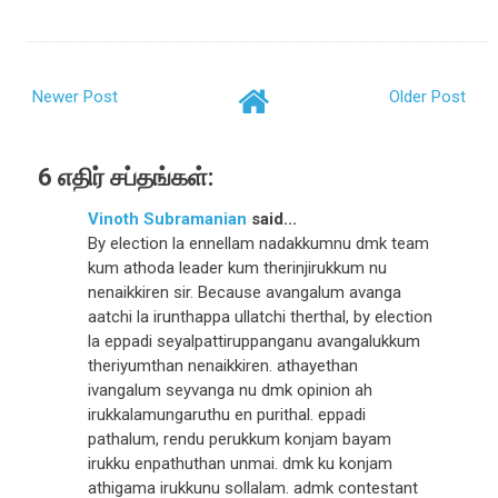
Newer Post
Older Post
6 எதிர் சப்தங்கள்:
Vinoth Subramanian
said...
By election la ennellam nadakkumnu dmk team
kum athoda leader kum therinjirukkum nu
nenaikkiren sir. Because avangalum avanga
aatchi la irunthappa ullatchi therthal, by election
la eppadi seyalpattiruppanganu avangalukkum
theriyumthan nenaikkiren. athayethan
ivangalum seyvanga nu dmk opinion ah
irukkalamungaruthu en purithal. eppadi
pathalum, rendu perukkum konjam bayam
irukku enpathuthan unmai. dmk ku konjam
athigama irukkunu sollalam. admk contestant