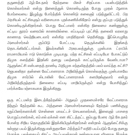
தருணத்தி ஆர்.கே.நகர் தேர்தலை மிகச் சிறப்பாக பயன்படுத்திக்
கொள்வார்கள் என்று நினைத்துக் கொண்டிருந்த போது முதல் ஆளாக
போர்வையை இழுத்து போர்த்திக் கொண்டு கலைஞர் படுத்துவிட்டார். பிற
அரசியல் கட்சிகளும் வரிசையாக புறக்கணிக்கிறோம் என்று குப்புற படுத்துக்
கொண்டிருக்கிறார்கள். பொது வேட்பாளர் என்கிற நிலைமை கண்ணுக்கு
எட்டிய தூரம் வரையில் காணவில்லை. எப்படியும் புரட்சித் தலைவி வரலாறு
காணாத வெற்றியடைவார் என்கிற மாதிரிதான் தெரிகிறது. இப்பொழுதே
அமைச்சர்கள் கும்பிடு போட்டபடி தெருக்களில் இறங்கத்
தொடங்கிவிட்டார்கள். இவர்களின் அசுரபலத்துக்கு முன்பாக ட்ராபிக்
ராமசாமியால் ஈடு கொடுக்க முடியாது. மற்ற கட்சிகள் எப்படியோ போகட்டும்
திமுக களத்தில் இறங்கி தனது பலத்தைக் காட்டியிருக்க வேண்டாமா?
ஆளுங்கட்சி என்பதைத் தாண்டி அதிமுக எந்தவிதத்தில் பலம் வாய்ந்த கட்சி?
ஜெயலலிதா தன்னை வேட்பாளாராக அறிவித்துக் கொள்வதற்கு முன்பாகவே
திமுக சார்பில் ஸ்டாலின் வேட்பாளாராகக் களமிறங்குவார் என்று
அறிவித்திருந்தால் நிலைமை எப்படி மாறியிருக்கும் என்று யோசித்துப்
பார்க்கவே உற்சாகமாக இருக்கிறது.
ஒரு சட்டமன்ற இடைத்தேர்தலில்- அதுவும் முதலமைச்சரே வேட்பாளராக
நிற்கும் தேர்தலில் கூட அத்தனை அமைச்சர்களையும் தேர்தல் பணிக்குழு
உறுப்பினர்களாக்கி சென்னை மாவட்டச் செயலாளர்கள், இளைஞர் பாசறை
பொறுப்பாளர்கள், எம்.எல்.ஏக்கள் என கிட்டத்தட்ட ஐம்பது பேரை ஆர்.கே.நகர்
போன்ற சிறிய தொகுதியில் இறக்கியிருக்கிறார்கள் என்றால் ஆளுங்கட்சிக்கு
உள்ளூர பயம் இருக்கிறது என்றுதானே அர்த்தம்? எதிரி பயப்படும் போது தனது
மொத்த பலத்தையும் திரட்டி அடிப்பவன்தான் உண்மையான வீரனாக இருக்க