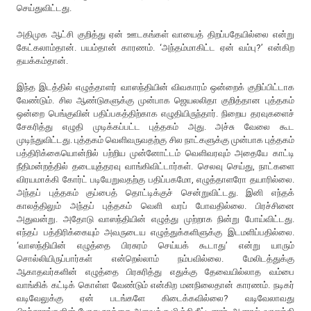
செய்துவிட்டது.
அதிமுக ஆட்சி குறித்து ஏன் ஊடகங்கள் வாயைத் திறப்பதேயில்லை என்று
கேட்கலாம்தான். பயம்தான் காரணம். ‘அந்தம்மாகிட்ட ஏன் வம்பு?’ என்கிற
தயக்கம்தான்.
இந்த இடத்தில் எழுத்தாளர் வாஸந்தியின் விவகாரம் ஒன்றைக் குறிப்பிட்டாக
வேண்டும். சில ஆண்டுகளுக்கு முன்பாக ஜெயலலிதா குறித்தான புத்தகம்
ஒன்றை பெங்குவின் பதிப்பகத்திற்காக எழுதியிருந்தார். நிறைய தரவுகளைச்
சேகரித்து எழுதி முடிக்கப்பட்ட புத்தகம் அது. அச்சு வேலை கூட
முடிந்துவிட்டது. புத்தகம் வெளிவருவதற்கு சில நாட்களுக்கு முன்பாக புத்தகம்
பத்திரிக்கையொன்றில் பற்றிய முன்னோட்டம் வெளிவரவும் அதையே காட்டி
நீதிமன்றத்தில் தடையுத்தரவு வாங்கிவிட்டார்கள். செலவு செய்து, நாட்களை
விரயமாக்கி கோர்ட் படியேறுவதற்கு பதிப்பகமோ, எழுத்தாளரோ தயாரில்லை.
அந்தப் புத்தகம் குப்பைத் தொட்டிக்குச் சென்றுவிட்டது. இனி எந்தக்
காலத்திலும் அந்தப் புத்தகம் வெளி வரப் போவதில்லை. பிரச்சினை
அதுவன்று. அதோடு வாஸந்தியின் எழுத்து முற்றாக நின்று போய்விட்டது.
எந்தப் பத்திரிக்கையும் அவருடைய எழுத்துக்களிளுக்கு இடமளிப்பதில்லை.
‘வாஸந்தியின் எழுத்தை பிரசுரம் செய்யக் கூடாது’ என்று யாரும்
சொல்லியிருப்பார்கள் என்றெல்லாம் நம்பவில்லை. மேலிடத்துக்கு
ஆகாதவர்களின் எழுத்தை பிரசுரித்து எதுக்கு தேவையில்லாத வம்பை
வாங்கிக் கட்டிக் கொள்ள வேண்டும் என்கிற மனநிலைதான் காரணம். நடிகர்
வடிவேலுக்கு ஏன் படங்களே கிடைக்கவில்லை? வடிவேலாவது