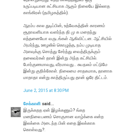
உருப்படியான கட்சியாக ஆகும் நிலையே இல்லாத
காங்கிரஸ் (தமிழகத்தில்).
ஆரம்ப கால துடிப்பின், உத்வேகத்தின் காரணம்
சூறாவளியாக வளர்ந்த தி மு க மறைந்து
எத்தனையோ வருடங்கள் ஆகிவிட்டன. ஆட்சியில்
அமர்ந்து, ஊழலில் கொழுத்த, நம்ப முடியாத
அளவுக்கு சொத்து சேர்த்து வைத்திருக்கும்
தலைவர்கள் தான் இன்று அந்த கட்சியில்.
போர்குணமாவது, வீரமாவது... சுயநலம் மட்டுமே
இன்று குறிக்கோள். நிலைமை சாதகமாக, தானாக
மாறாதா என்று காத்திருப்பது தான் ஒரே திட்டம்.
June 2, 2015 at 8:30 PM
சேக்காளி
said...
இருக்கறத ஏன் இழக்கணும்? ங்கற
மனநிலை.பணம் சொகுசான வாழ்க்கை என்ற
இலக்கை அடைந்த பின் எதை இலக்காக
கொள்வது?.