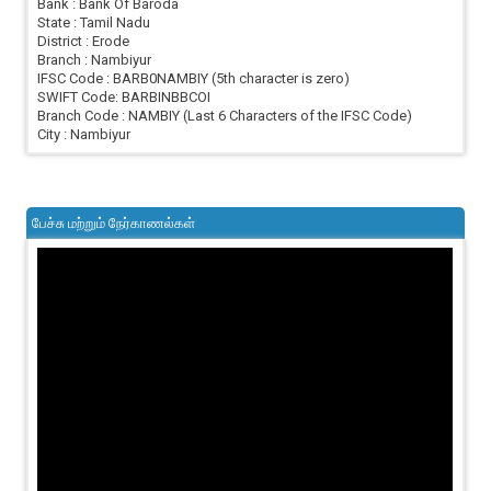
Bank : Bank Of Baroda
State : Tamil Nadu
District : Erode
Branch : Nambiyur
IFSC Code : BARB0NAMBIY (5th character is zero)
SWIFT Code: BARBINBBCOI
Branch Code : NAMBIY (Last 6 Characters of the IFSC Code)
City : Nambiyur
பேச்சு மற்றும் நேர்காணல்கள்