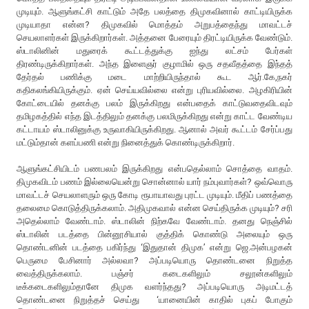
முடியும். ஆளுங்கட்சி காட்டும் அதே பலத்தை திமுகவினால் காட்டியிருக்க
முடியாதா என்ன? திமுகவில் மொத்தம் அறுபத்தைந்து மாவட்டச்
செயலாளர்கள் இருக்கிறார்கள். அத்தனை பேரையும் திரட்டியிருக்க வேண்டும்.
ஸ்டாலினின் மதுரைக் கூட்டத்துக்கு ஐந்து லட்சம் பேர்கள்
திரண்டிருக்கிறார்கள். அந்த இளைஞர் குழாமில் ஒரு சதவீதத்தை இந்தத்
தேர்தல் பணிக்கு மடை மாற்றியிருந்தால் கூட ஆர்.கே,நகர்
கதிகலங்கியிருக்கும். ஏன் செய்யவில்லை என்று புரியவில்லை. அழகிரியின்
கோட்டையில் தனக்கு பலம் இருக்கிறது என்பதைக் காட்டுவதைவிடவும்
தமிழகத்தில் எந்த இடத்திலும் தனக்கு பலமிருக்கிறது என்று காட்ட வேண்டிய
கட்டாயம் ஸ்டாலினுக்கு உருவாகியிருக்கிறது. ஆனால் அவர் கூட்டம் சேர்ப்பது
மட்டும்தான் களப்பணி என்று நினைத்துக் கொண்டிருக்கிறார்.
ஆளுங்கட்சியிடம் பணபலம் இருக்கிறது என்பதெல்லாம் சொத்தை வாதம்.
திமுகவிடம் பணம் இல்லையென்று சொன்னால் யார் நம்புவார்கள்? ஒவ்வொரு
மாவட்டச் செயலாளரும் ஒரு கோடி ரூபாயாவது புரட்ட முடியும். மீதிப் பணத்தை
தலைமை கொடுத்திருக்கலாம். அதிமுகவால் என்ன செய்திருக்க முடியும்? சரி
அதெல்லாம் வேண்டாம். ஸ்டாலின் நிற்கவே வேண்டாம். தனது நெஞ்சில்
ஸ்டாலின் படத்தை பின்னூசியால் குத்திக் கொண்டு அலையும் ஒரு
தொண்டனின் படத்தை பகிர்ந்து ‘இதுதான் திமுக’ என்று ஜெ.அன்பழகன்
பெருமை பேசினார் அல்லவா? அப்படியொரு தொண்டனை நிறுத்த
வைத்திருக்கலாம். பஞ்சர் கடைகளிலும் சலூன்களிலும்
டீக்கடைகளிலும்தானே திமுக வளர்ந்தது? அப்படியொரு அடிமட்டத்
தொண்டனை நிறுத்தச் செய்து ‘யானையின் காதில் புகப் போகும்