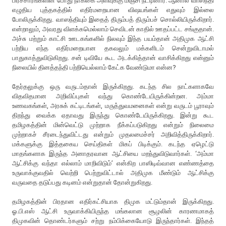
பிரச்சாரங்களின் போது நாக்கை அளவுக்கு மிஞ்சி நீட்டினார். ஆனால் வாஸந்தி
எழுதிய புத்தகத்தில் எதிர்மறையான விஷயங்கள் எதுவும் இல்லை
போலிருக்கிறது. வாஸந்தியும் இதைத் திரும்பத் திரும்பச் சொல்லியிருக்கிறார்.
என்றாலும், அவரது விளக்கமெல்லாம் செவிடன் காதில் ஊதப்பட்ட சங்குதான்.
அச்சு மற்றும் காட்சி ஊடகங்களில் நிலவும் இந்த பயம்தான் அதிமுக ஆட்சி
பற்றிய எந்த எதிர்மறையான தகவலும் மக்களிடம் சென்றுவிடாமல்
பாதுகாத்துவிடுகிறது. சன் டிவியே கூட அடக்கித்தான் வாசிக்கிறது என்னும்
நிலையில் தினத்தந்தி பற்றியெல்லாம் கேட்க வேண்டுமா என்ன?
தேர்தலுக்கு ஒரு வருடம்தான் இருக்கிறது. கடந்த சில நாட்களாகவே
விதவிதமான அறிவிப்புகள் வந்து கொண்டேயிருக்கின்றன. அம்மா
உணவகங்கள், அரசுக் கட்டிடங்கள், மருத்துவமனைகள் என்று வருடம் பூராவும்
திறந்து வைக்க ஏதாவது இருந்து கொண்டேயிருக்கிறது. இன்று கூட
தமிழகத்தின் மின்வெட்டு முற்றாக நீக்கப்படுகிறது என்றும் நிலைமை
முற்றாகச் சீரடைந்துவிட்டது என்றும் முதலமைச்சர் அறிவித்திருக்கிறார்.
மக்களுக்கு இத்தகைய செய்திகள் மிகப் பிடிக்கும். கடந்த ஏழெட்டு
மாதங்களாக இருந்த அனாதரவான ஆட்சியை மறந்துவிடுவார்கள். ‘அம்மா
ஆட்சிக்கு வந்தா எல்லாம் மாறிவிடும்’ என்கிற பாஸிடிவ்வான எண்ணத்தை
உருவாக்குவதில் வெற்றி பெற்றுவிட்டால் அதிமுக மீண்டும் ஆட்சிக்கு
வருவதை தடுப்பது கடினம் என்றுதான் தோன்றுகிறது.
தமிழகத்தின் பிரதான எதிர்கட்சியாக திமுக மட்டும்தான் இருக்கிறது.
ஓ.பி.எஸ் ஆட்சி உருவாக்கியிருந்த மங்கலான சூழலின் காரணமாகத்
திமுகவின் தொண்டர்களும் சற்று நம்பிக்கையோடு இருந்தார்கள். இந்தத்