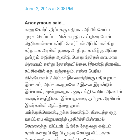
June 2, 2015 at 8:08 PM
Anonymous said...
ஹை கோர்ட் தீர்ப்புக்கு எதிராக அப்பீல் செய்ய
முடிவு செய்யப்பட பின் எழுதிய கட்டுரை போல்
தெரியைல்லை. சுப்ரீம் கோர்ட்டில் அப்பீல் என்கிற
கர்நாடக அரசின் முடிவு, அ தி மு க விற்கு அப்படி
ஒன்றும் அடுத்த ஆண்டு பொது தேர்தல் சுலபமாக
அமையும் என்று தோன்றவில்லை. இரண்டு திராவிட
கட்சிகளில் எது வந்தாலும், என்ன பெரிய
வித்தியாசம் ? அம்மா இலவசத்திற்கு பதில் ஐயா
இலவசம், அவ்வளவுதானே ? இவை இரண்டும்
இல்லாமல், மூன்றாவதாக ஒரு சக்தி பெரிய அளவில்
வளரும் சூழ்நிலை இல்லாதவரை, தமிழக அரசியல்
இவர்களின் ஆட்டத்தை தான்
பார்த்துக்கொண்டிருக்க வேண்டும். கிடைத்த ஒரு
வாய்ப்பை விஜயகாந்த் முதிர்ச்சியில்லாமல்
தொலைத்து விட்டார். இங்கே தேறுவது கஷ்டம்
தான் என்று பி ஜே பி முடிவு செய்து விட்டதாக
தோன்றுகிறது. எந்த காலத்திலுமே ஒரு