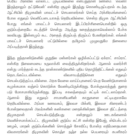
பெரிய அளவில் வாலாட்ட முடியவில்லை என்பதுதான் உண்மை. ‘எவனா
இருந்தாலும் தட்டுவேன்’ என்கிற சூழல் இருந்து கொண்டிருப்பதால் கடந்த
ஆட்சியில் திமுகவின் மாவட்டச் செயலாளர்கள் செய்த அக்கிரமங்களைப்
போல எதுவும் வெளிப்படையாகத் தெரியவில்லை. சென்ற திமுக ஆட்சியின்
போது எங்கள் மாவட்டச் செயலாளர் இடப்பிரச்சினையொன்றில் ஒரு
குடும்பத்தையே கடத்திச் சென்று அடித்து உதைத்ததாகவெல்லாம் பேச்சு
உலவியது. இன்னமும் கூட அதைத் திரும்பத் திரும்பப் பேசுகிறார்கள். எங்கள்
மாவட்டச் செயலாளர் மட்டுமில்லை தமிழகம் முழுவதுமே நிலைமை
அப்படித்தான் இருந்தது.
இந்த ஐந்தாண்டுகளில் குறுநில மன்னர்கள் ஒழிக்கப்பட்டு ஏக்ராட் சாம்ராட்
என்கிற நிலைமையை உருவாக்கி வைத்திருக்கிறார்கள். ஆனால் வளர்ச்சி
என்று பார்த்தால் கடந்த நான்காண்டுகளில் புதிய தொழிற்திட்டங்கள் எதுவும்
தொடங்கப்படவில்லை. விவசாயத்திற்கென எதுவும்
செயல்படுத்தப்படவில்லை. அரசு வேலை வாய்ப்புகளைப் பெற வேண்டுமானால்
கமுக்கமாக லஞ்சம் கொடுக்க வேண்டியிருக்கிறது. போக்குவரத்துத் துறை
படு மோசமாகியிருக்கிறது. இப்படி சகலத்தையும் சுட்டிக் காட்டலாம்தான்.
ஆனால் இது எதுவும் சாமானியனின் காதுகளை எட்டியதாகவே
தெரியவில்லை. அம்மா உணவகம், இலவச மிக்ஸி, இலவச கிரைண்டர்
போன்றவைதான் அவர்களின் கண்களை மறைக்கின்றன. இலவச திட்டத்தை
திமுகதான் செயல்படுத்தியது என்றாலும் ஊடகங்களால்
வெளிச்சமாக்கப்பட்ட திமுகவின் குடும்ப கட்சி என்கிற இமேஜ், ஸ்பெக்டரம்
ஊழல், மாறன் குடும்பங்களின் சொத்துச் சேகரிப்பு போன்ற எதிர்மறையான
விவகாரங்கள் திமுகவின் கொஞ்ச நஞ்ச நல்ல பெயரையும் கபளீகரம்