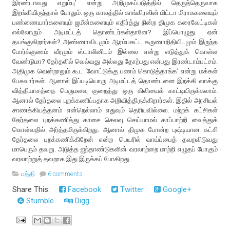
இரண்டாவது எறும்பு’ என்று அறிமுகப்படுத்தில் தெருத்தெருவாக
இறங்கியிருந்தால் போதும். ஒரு காலத்தில் காங்கிரஸின் மிட்டா மிராசுகளையும்
பண்ணையார்களையும் ஜமீன்களையும் எதிர்த்து நின்ற திமுக கரைவேட்டிகள்
எல்லோரும் அடிமட்டத் தொண்டர்கள்தானே? இப்பொழுது ஏன்
தயங்குகிறார்கள்? அண்ணாவிடமும் ஆரம்பகட்ட கருணாநிதியிடமும் இருந்த
போர்க்குணம் வீரமும் ஸ்டாலினிடம் இல்லை என்று எடுத்துக் கொள்ள
வேண்டுமா? தேர்தலில் வெல்வது அல்லது தோற்பது என்பது இரண்டாம்பட்சம்.
அதிமுக வென்றாலும் கூட ‘வோட்டுக்கு பணம் கொடுத்தாங்க’ என்று மக்கள்
பேசுவார்கள். ஆனால் இப்படியொரு அடிமட்டத் தொண்டனை இறக்கி வாக்கு
வித்தியாசத்தை பெருமளவு குறைத்து ஒரு கிலியைக் காட்டியிருக்கலாம்.
ஆனால் தேர்தலை புறக்கணிப்பதாக அறிவித்திருக்கிறார்கள். இதில் அரசியல்
சாணக்கியத்தனம் என்றெல்லாம் எதுவும் தெரியவில்லை. மற்றக் கட்சிகள்
தேர்தலை புறக்கணித்து காசை செலவு செய்யாமல் காப்பாற்றி வைத்துக்
கொள்வதில் அர்த்தமிருக்கிறது. ஆனால் திமுக போன்ற புஷ்டியான கட்சி
தேர்தலை புறக்கணிக்கிறேன் என்ற பெயரில் வாய்ப்பைத் தவறவிடுவது
மாபெரும் தவறு. அடுத்த ஐந்தாண்டுகளின் வரலாற்றை மாற்றி எழுதப் போகும்
வரலாற்றுத் தவறாக இது இருக்கப் போகிறது.
பத்தி
6 comments
Share This:
Facebook
Twitter
Google+
Stumble
Digg