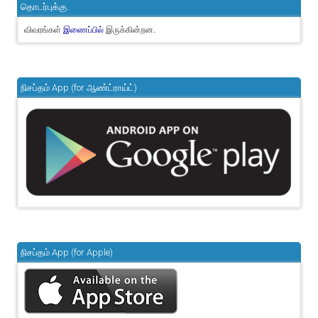
தொடர்புக்கு..
விவரங்கள்
இருக்கின்றன.
இணைப்பில்
நிசப்தம் App (for ஆண்ட்ராய்ட்)
நிசப்தம் App (for Apple)