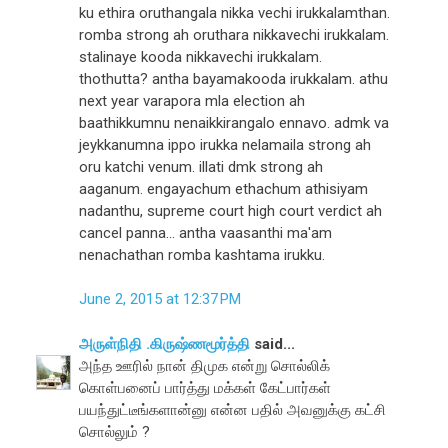
ku ethira oruthangala nikka vechi irukkalamthan.
romba strong ah oruthara nikkavechi irukkalam.
stalinaye kooda nikkavechi irukkalam.
thothutta? antha bayamakooda irukkalam. athu
next year varapora mla election ah
baathikkumnu nenaikkirangalo ennavo. admk va
jeykkanumna ippo irukka nelamaila strong ah
oru katchi venum. illati dmk strong ah
aaganum. engayachum ethachum athisiyam
nadanthu, supreme court high court verdict ah
cancel panna... antha vaasanthi ma'am
nenachathan romba kashtama irukku.
June 2, 2015 at 12:37 PM
அருள்நிதி .கிருஷ்ணமூர்த்தி
said...
அந்த ஊரில் நான் திமுக என்று சொல்லிக்
கொள்பனைப் பார்த்து மக்கள் கேட்பார்கள்
பயந்துட்டீங்களான்னு என்ன பதில் அவனுக்கு கட்சி
சொல்லும் ?