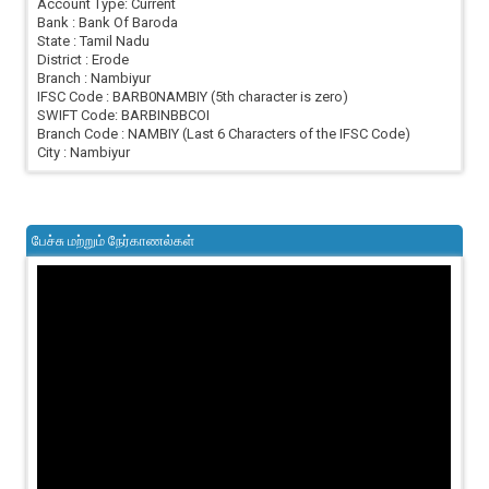
Account Type: Current
Bank : Bank Of Baroda
State : Tamil Nadu
District : Erode
Branch : Nambiyur
IFSC Code : BARB0NAMBIY (5th character is zero)
SWIFT Code: BARBINBBCOI
Branch Code : NAMBIY (Last 6 Characters of the IFSC Code)
City : Nambiyur
பேச்சு மற்றும் நேர்காணல்கள்