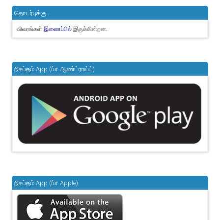
தொடர்புக்கு..
விவரங்கள்
இருக்கின்றன.
இணைப்பில்
நிசப்தம் App (for ஆண்ட்ராய்ட்)
நிசப்தம் App (for Apple)