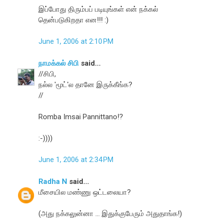
இப்போது திரும்பப் படியுங்கள் என் நக்கல்
தென்படுகிறதா என!!! :)
June 1, 2006 at 2:10 PM
நாமக்கல் சிபி
said...
//சிபி,
நல்ல 'மூட்'ல தானே இருக்கீங்க?
//
Romba Imsai Pannittano!?
:-))))
June 1, 2006 at 2:34 PM
Radha N
said...
மீசையில மண்ணு ஒட்டலையா?
(அது நக்கலுன்னா ... இதுக்குபேரும் அதுதாங்க!)