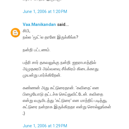
June 1, 2006 at 1:20 PM
Vaa.Manikandan
said...
சிபி,
நல்ல 'மூட்'ல தானே இருக்கீங்க?
நன்றி பட்டணம்.
பத்ரி சார் தகவலுக்கு நன்றி. ஐதராபாத்தில்
அமுதசுரபி அவ்வளவு சீக்கிரம் கிடைக்காது.
முயன்று பார்க்கிறேன்.
கண்ணன் அது கட்டுரைதான். 'கவிதை' என
பிழையோடு தட்டச்சு செய்துவிட்டேன். கவிதை
என்று வருமிடத்து 'கட்டுரை' என மாற்றிப் படித்து,
கட்டுரை நன்றாக இருக்கிறதா என்று சொல்லுங்கள்
;)
June 1, 2006 at 1:29 PM