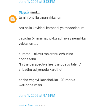
June 1, 2006 at 8:38 PM
அருண்
said...
tamil font illa...mannikkanum!
oru nalla kavidhai karpanai ya thoondanum.....
padicha 5 nimishathukku adhaiyey nenaikka
vekkanum.....
summa.....nilavu malarnnu ezhudina
podhaadhu....
"In the perspective lies the poet's talent"
enbadhu adiyenoda karuthu!
andha vagayil kavidhaikku 100 marks...
well done mani
June 1, 2006 at 9:16 PM