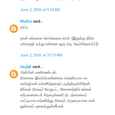
June 2, 2006 at 9:53 AM
Muthu
said...
குப்பு,
நான் உங்களை சொல்லலை சாமி. (இதுக்கு நீங்க
மங்களூர் வந்து என்னை ஒரு அடி அடிச்சிறலாம்):))
June 2, 2006 at 10:10 AM
வெற்றி
said...
அன்பின் மணிகண்டன்,
நிலாவை இளம்பெண்ணாக, காதலியாக பல
கவிஞர்கள் வர்ணித்ததைப் படித்திருக்கிறேன்.
நீங்கள் மிகவும் வேறுபட்ட கோணத்தில் உங்கள்
கற்பனையைச் சிறகடிக்கவிட்டு , நிலாவைப்
பாட்டியாக வர்ணித்து மிகவும் அருமையான கவி
ஒன்றைப் புனைந்துள்ளீர்கள்.