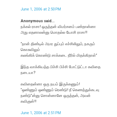
June 1, 2006 at 2:50 PM
Anonymous said...
நக்கல் ராசா! ஒருத்தன் விமர்சனம் பண்றான்னா
அது எதனாலன்னு மொதல்ல யோசி ராசா!!
“நான் திண்டில் அமர துப்பும் எச்சிலிலும், நகரும்
கொசுவிலும்
கலங்கிக் கொண்டு சாக்கடை நீரில் மிதக்கிறாள்”
இந்த வாக்கியத்த பிச்சி பிச்சி போட்டுட்டா கவிதை
நடையா?
கவிதைன்னா ஒரு நயம் இருக்கணும்!
"ஒண்ணும் ஒண்ணும் ரெண்டு! நீ கெணத்துக்கடவு
நண்டு"ன்னு சொன்னானே ஒருத்தன், அவன்
கவிஞன்!!
June 1, 2006 at 2:51 PM