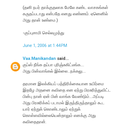
(தனி நபர் தாக்குதலாக மேலே கண்ட வாசகங்கள்
கருதப்படாது என்பதே எனது எண்ணம். ஏனெனில்
அது தான் உண்மை.)
-குப்புசாமி செல்லமுத்து
June 1, 2006 at 1:44 PM
Vaa.Manikandan
said...
குப்ஸ் நீங்க தப்பா புரிஞ்சுகிட்டீங்க....
அது பின்வாங்கல் இல்லை...நக்கலு....
தரமான இலக்கியப் பத்திரிக்கையான உயிர்மை
இதழே அதனை கவிதை என ஏற்று பிரசுரித்துவிட்ட
பின்பு நான் ஏன் பின் வாங்க வேண்டும்....அப்படி
அது பிரசுரிக்கப் படாமல் இருந்திருந்தாலும் கூட
யார் ஏற்றுக் கொண்டாலும் ஏற்றுக்
கொள்ளவில்லையென்றாலும் எனக்கு அது
கவிதைதான்.