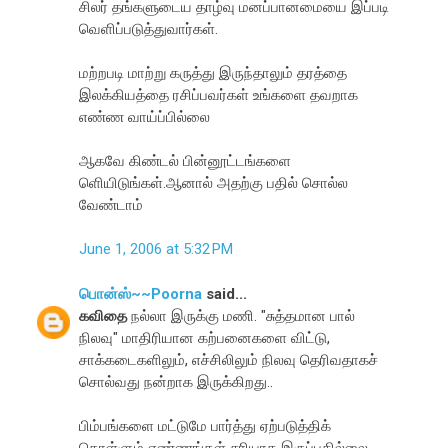
சிலர் தங்களுடைய தாழ்வு மனப்பானமையை இப்படி
வெளிப்படுத்துவார்கள்.
மற்றபடி மாற்று கருத்து இருந்தாலும் தரத்தை
இலக்கியத்தை ரசிப்பவர்கள் உங்களை தவறாக
எண்ண வாய்ப்பில்லை
ஆகவே கிண்டல் பின்னூட்டங்களை
ளெியிடுங்கள்.ஆனால் அதற்கு பதில் சொல்ல
வேண்டாம்
June 1, 2006 at 5:32 PM
பொன்ஸ்~~Poorna
said...
கவிதை
நல்லா இருக்கு மணி. "சுத்தமான பால்
நிலவு" மாதிரியான கற்பனைகளை விட்டு,
சாக்கடைகளிலும், எச்சிலிலும் நிலவு தெரிவதாகச்
சொல்வது நன்றாக இருக்கிறது..
பிம்பங்களை மட்டுமே பார்த்து ஏற்படுத்திக்
கொள்ளும் எண்ணங்கள் சரியாக இருப்பதில்லை..