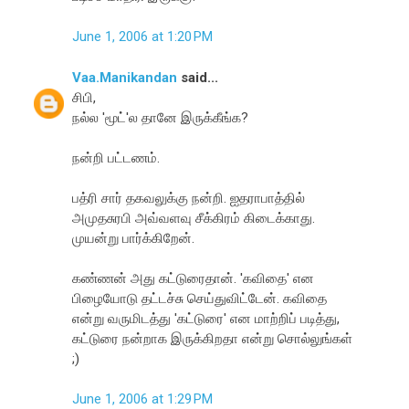
June 1, 2006 at 1:20 PM
Vaa.Manikandan
said...
சிபி,
நல்ல 'மூட்'ல தானே இருக்கீங்க?
நன்றி பட்டணம்.
பத்ரி சார் தகவலுக்கு நன்றி. ஐதராபாத்தில்
அமுதசுரபி அவ்வளவு சீக்கிரம் கிடைக்காது.
முயன்று பார்க்கிறேன்.
கண்ணன் அது கட்டுரைதான். 'கவிதை' என
பிழையோடு தட்டச்சு செய்துவிட்டேன். கவிதை
என்று வருமிடத்து 'கட்டுரை' என மாற்றிப் படித்து,
கட்டுரை நன்றாக இருக்கிறதா என்று சொல்லுங்கள்
;)
June 1, 2006 at 1:29 PM