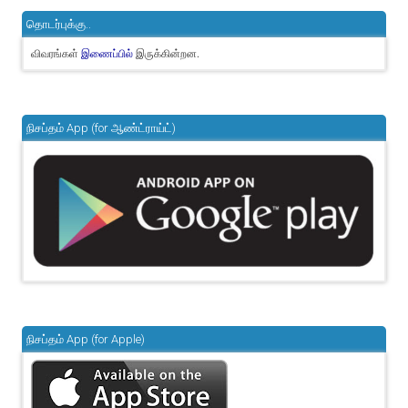
தொடர்புக்கு..
விவரங்கள்
இருக்கின்றன.
இணைப்பில்
நிசப்தம் App (for ஆண்ட்ராய்ட்)
நிசப்தம் App (for Apple)