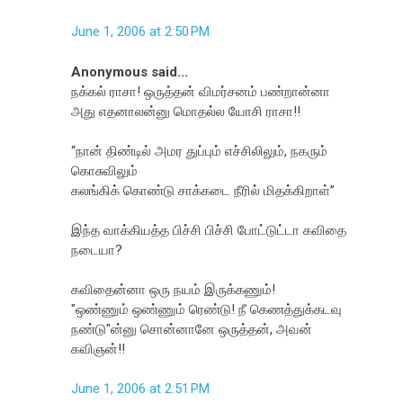
June 1, 2006 at 2:50 PM
Anonymous said...
நக்கல் ராசா! ஒருத்தன் விமர்சனம் பண்றான்னா
அது எதனாலன்னு மொதல்ல யோசி ராசா!!
“நான் திண்டில் அமர துப்பும் எச்சிலிலும், நகரும்
கொசுவிலும்
கலங்கிக் கொண்டு சாக்கடை நீரில் மிதக்கிறாள்”
இந்த வாக்கியத்த பிச்சி பிச்சி போட்டுட்டா கவிதை
நடையா?
கவிதைன்னா ஒரு நயம் இருக்கணும்!
"ஒண்ணும் ஒண்ணும் ரெண்டு! நீ கெணத்துக்கடவு
நண்டு"ன்னு சொன்னானே ஒருத்தன், அவன்
கவிஞன்!!
June 1, 2006 at 2:51 PM