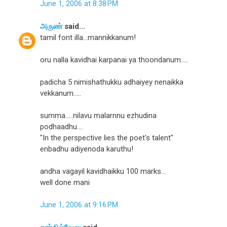
June 1, 2006 at 8:38 PM
அருண்
said...
tamil font illa...mannikkanum!
oru nalla kavidhai karpanai ya thoondanum.....
padicha 5 nimishathukku adhaiyey nenaikka
vekkanum.....
summa.....nilavu malarnnu ezhudina
podhaadhu....
"In the perspective lies the poet's talent"
enbadhu adiyenoda karuthu!
andha vagayil kavidhaikku 100 marks...
well done mani
June 1, 2006 at 9:16 PM