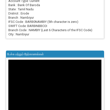
Account Type: Current
Bank : Bank Of Baroda
State : Tamil Nadu
District : Erode
Branch : Nambiyur
IFSC Code : BARB0NAMBIY (5th character is zero)
SWIFT Code: BARBINBBCOI
Branch Code : NAMBIY (Last 6 Characters of the IFSC Code)
City : Nambiyur
பேச்சு மற்றும் நேர்காணல்கள்