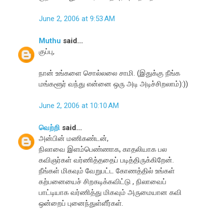
June 2, 2006 at 9:53 AM
Muthu
said...
குப்பு,
நான் உங்களை சொல்லலை சாமி. (இதுக்கு நீங்க
மங்களூர் வந்து என்னை ஒரு அடி அடிச்சிறலாம்):))
June 2, 2006 at 10:10 AM
வெற்றி
said...
அன்பின் மணிகண்டன்,
நிலாவை இளம்பெண்ணாக, காதலியாக பல
கவிஞர்கள் வர்ணித்ததைப் படித்திருக்கிறேன்.
நீங்கள் மிகவும் வேறுபட்ட கோணத்தில் உங்கள்
கற்பனையைச் சிறகடிக்கவிட்டு , நிலாவைப்
பாட்டியாக வர்ணித்து மிகவும் அருமையான கவி
ஒன்றைப் புனைந்துள்ளீர்கள்.