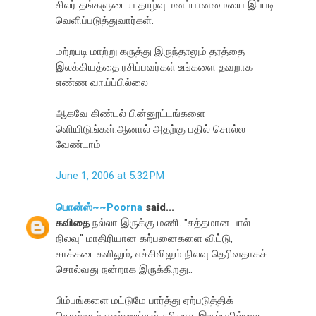
சிலர் தங்களுடைய தாழ்வு மனப்பானமையை இப்படி
வெளிப்படுத்துவார்கள்.
மற்றபடி மாற்று கருத்து இருந்தாலும் தரத்தை
இலக்கியத்தை ரசிப்பவர்கள் உங்களை தவறாக
எண்ண வாய்ப்பில்லை
ஆகவே கிண்டல் பின்னூட்டங்களை
ளெியிடுங்கள்.ஆனால் அதற்கு பதில் சொல்ல
வேண்டாம்
June 1, 2006 at 5:32 PM
பொன்ஸ்~~Poorna
said...
கவிதை
நல்லா இருக்கு மணி. "சுத்தமான பால்
நிலவு" மாதிரியான கற்பனைகளை விட்டு,
சாக்கடைகளிலும், எச்சிலிலும் நிலவு தெரிவதாகச்
சொல்வது நன்றாக இருக்கிறது..
பிம்பங்களை மட்டுமே பார்த்து ஏற்படுத்திக்
கொள்ளும் எண்ணங்கள் சரியாக இருப்பதில்லை..