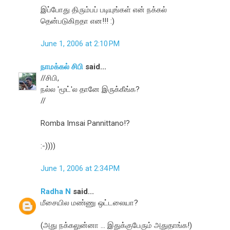
இப்போது திரும்பப் படியுங்கள் என் நக்கல்
தென்படுகிறதா என!!! :)
June 1, 2006 at 2:10 PM
நாமக்கல் சிபி
said...
//சிபி,
நல்ல 'மூட்'ல தானே இருக்கீங்க?
//
Romba Imsai Pannittano!?
:-))))
June 1, 2006 at 2:34 PM
Radha N
said...
மீசையில மண்ணு ஒட்டலையா?
(அது நக்கலுன்னா ... இதுக்குபேரும் அதுதாங்க!)