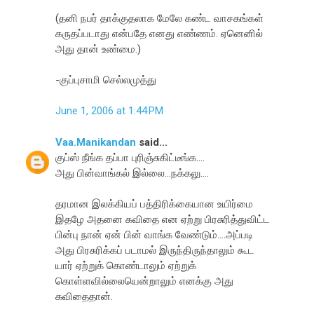
(தனி நபர் தாக்குதலாக மேலே கண்ட வாசகங்கள்
கருதப்படாது என்பதே எனது எண்ணம். ஏனெனில்
அது தான் உண்மை.)
-குப்புசாமி செல்லமுத்து
June 1, 2006 at 1:44 PM
Vaa.Manikandan
said...
குப்ஸ் நீங்க தப்பா புரிஞ்சுகிட்டீங்க....
அது பின்வாங்கல் இல்லை...நக்கலு....
தரமான இலக்கியப் பத்திரிக்கையான உயிர்மை
இதழே அதனை கவிதை என ஏற்று பிரசுரித்துவிட்ட
பின்பு நான் ஏன் பின் வாங்க வேண்டும்....அப்படி
அது பிரசுரிக்கப் படாமல் இருந்திருந்தாலும் கூட
யார் ஏற்றுக் கொண்டாலும் ஏற்றுக்
கொள்ளவில்லையென்றாலும் எனக்கு அது
கவிதைதான்.