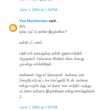
June 1, 2006 at 1:20 PM
Vaa.Manikandan
said...
சிபி,
நல்ல 'மூட்'ல தானே இருக்கீங்க?
நன்றி பட்டணம்.
பத்ரி சார் தகவலுக்கு நன்றி. ஐதராபாத்தில்
அமுதசுரபி அவ்வளவு சீக்கிரம் கிடைக்காது.
முயன்று பார்க்கிறேன்.
கண்ணன் அது கட்டுரைதான். 'கவிதை' என
பிழையோடு தட்டச்சு செய்துவிட்டேன். கவிதை
என்று வருமிடத்து 'கட்டுரை' என மாற்றிப் படித்து,
கட்டுரை நன்றாக இருக்கிறதா என்று சொல்லுங்கள்
;)
June 1, 2006 at 1:29 PM