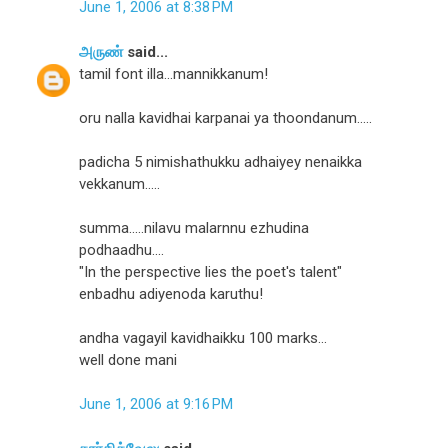
June 1, 2006 at 8:38 PM
அருண்
said...
tamil font illa...mannikkanum!
oru nalla kavidhai karpanai ya thoondanum.....
padicha 5 nimishathukku adhaiyey nenaikka
vekkanum.....
summa.....nilavu malarnnu ezhudina
podhaadhu....
"In the perspective lies the poet's talent"
enbadhu adiyenoda karuthu!
andha vagayil kavidhaikku 100 marks...
well done mani
June 1, 2006 at 9:16 PM