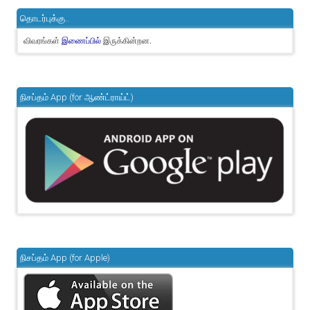
தொடர்புக்கு..
விவரங்கள்
இருக்கின்றன.
இணைப்பில்
நிசப்தம் App (for ஆண்ட்ராய்ட்)
நிசப்தம் App (for Apple)