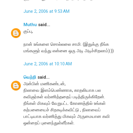
June 2, 2006 at 9:53 AM
Muthu
said...
குப்பு,
நான் உங்களை சொல்லலை சாமி. (இதுக்கு நீங்க
மங்களூர் வந்து என்னை ஒரு அடி அடிச்சிறலாம்):))
June 2, 2006 at 10:10 AM
வெற்றி
said...
அன்பின் மணிகண்டன்,
நிலாவை இளம்பெண்ணாக, காதலியாக பல
கவிஞர்கள் வர்ணித்ததைப் படித்திருக்கிறேன்.
நீங்கள் மிகவும் வேறுபட்ட கோணத்தில் உங்கள்
கற்பனையைச் சிறகடிக்கவிட்டு , நிலாவைப்
பாட்டியாக வர்ணித்து மிகவும் அருமையான கவி
ஒன்றைப் புனைந்துள்ளீர்கள்.