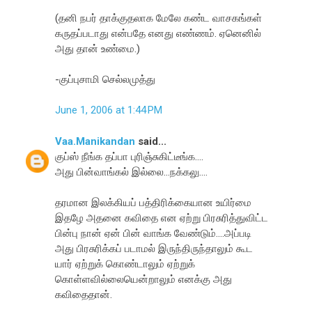
(தனி நபர் தாக்குதலாக மேலே கண்ட வாசகங்கள்
கருதப்படாது என்பதே எனது எண்ணம். ஏனெனில்
அது தான் உண்மை.)
-குப்புசாமி செல்லமுத்து
June 1, 2006 at 1:44 PM
Vaa.Manikandan
said...
குப்ஸ் நீங்க தப்பா புரிஞ்சுகிட்டீங்க....
அது பின்வாங்கல் இல்லை...நக்கலு....
தரமான இலக்கியப் பத்திரிக்கையான உயிர்மை
இதழே அதனை கவிதை என ஏற்று பிரசுரித்துவிட்ட
பின்பு நான் ஏன் பின் வாங்க வேண்டும்....அப்படி
அது பிரசுரிக்கப் படாமல் இருந்திருந்தாலும் கூட
யார் ஏற்றுக் கொண்டாலும் ஏற்றுக்
கொள்ளவில்லையென்றாலும் எனக்கு அது
கவிதைதான்.