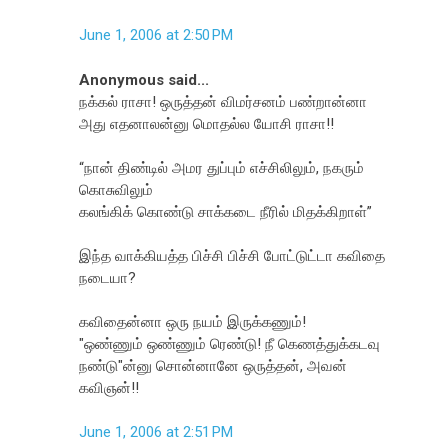
June 1, 2006 at 2:50 PM
Anonymous said...
நக்கல் ராசா! ஒருத்தன் விமர்சனம் பண்றான்னா
அது எதனாலன்னு மொதல்ல யோசி ராசா!!
“நான் திண்டில் அமர துப்பும் எச்சிலிலும், நகரும்
கொசுவிலும்
கலங்கிக் கொண்டு சாக்கடை நீரில் மிதக்கிறாள்”
இந்த வாக்கியத்த பிச்சி பிச்சி போட்டுட்டா கவிதை
நடையா?
கவிதைன்னா ஒரு நயம் இருக்கணும்!
"ஒண்ணும் ஒண்ணும் ரெண்டு! நீ கெணத்துக்கடவு
நண்டு"ன்னு சொன்னானே ஒருத்தன், அவன்
கவிஞன்!!
June 1, 2006 at 2:51 PM