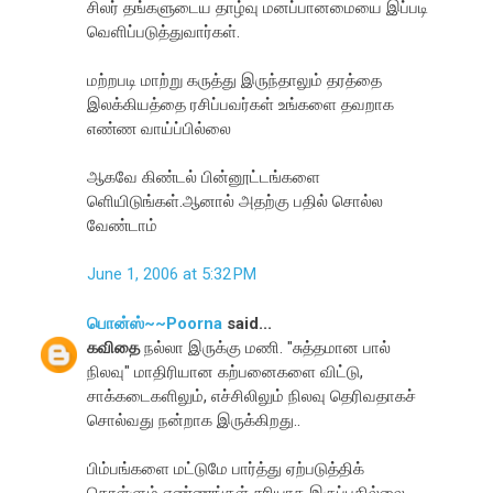
சிலர் தங்களுடைய தாழ்வு மனப்பானமையை இப்படி
வெளிப்படுத்துவார்கள்.
மற்றபடி மாற்று கருத்து இருந்தாலும் தரத்தை
இலக்கியத்தை ரசிப்பவர்கள் உங்களை தவறாக
எண்ண வாய்ப்பில்லை
ஆகவே கிண்டல் பின்னூட்டங்களை
ளெியிடுங்கள்.ஆனால் அதற்கு பதில் சொல்ல
வேண்டாம்
June 1, 2006 at 5:32 PM
பொன்ஸ்~~Poorna
said...
கவிதை
நல்லா இருக்கு மணி. "சுத்தமான பால்
நிலவு" மாதிரியான கற்பனைகளை விட்டு,
சாக்கடைகளிலும், எச்சிலிலும் நிலவு தெரிவதாகச்
சொல்வது நன்றாக இருக்கிறது..
பிம்பங்களை மட்டுமே பார்த்து ஏற்படுத்திக்
கொள்ளும் எண்ணங்கள் சரியாக இருப்பதில்லை..