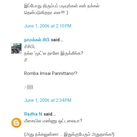
இப்போது திரும்பப் படியுங்கள் என் நக்கல்
தென்படுகிறதா என!!! :)
June 1, 2006 at 2:10 PM
நாமக்கல் சிபி
said...
//சிபி,
நல்ல 'மூட்'ல தானே இருக்கீங்க?
//
Romba Imsai Pannittano!?
:-))))
June 1, 2006 at 2:34 PM
Radha N
said...
மீசையில மண்ணு ஒட்டலையா?
(அது நக்கலுன்னா ... இதுக்குபேரும் அதுதாங்க!)