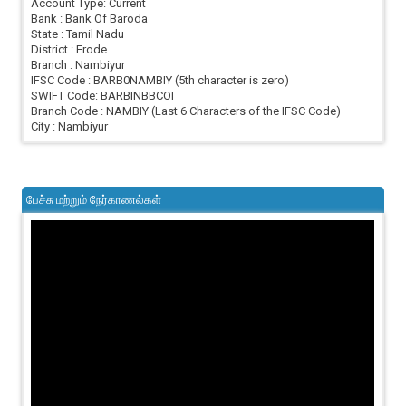
Account Type: Current
Bank : Bank Of Baroda
State : Tamil Nadu
District : Erode
Branch : Nambiyur
IFSC Code : BARB0NAMBIY (5th character is zero)
SWIFT Code: BARBINBBCOI
Branch Code : NAMBIY (Last 6 Characters of the IFSC Code)
City : Nambiyur
பேச்சு மற்றும் நேர்காணல்கள்