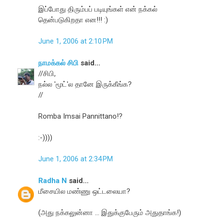
இப்போது திரும்பப் படியுங்கள் என் நக்கல்
தென்படுகிறதா என!!! :)
June 1, 2006 at 2:10 PM
நாமக்கல் சிபி
said...
//சிபி,
நல்ல 'மூட்'ல தானே இருக்கீங்க?
//
Romba Imsai Pannittano!?
:-))))
June 1, 2006 at 2:34 PM
Radha N
said...
மீசையில மண்ணு ஒட்டலையா?
(அது நக்கலுன்னா ... இதுக்குபேரும் அதுதாங்க!)