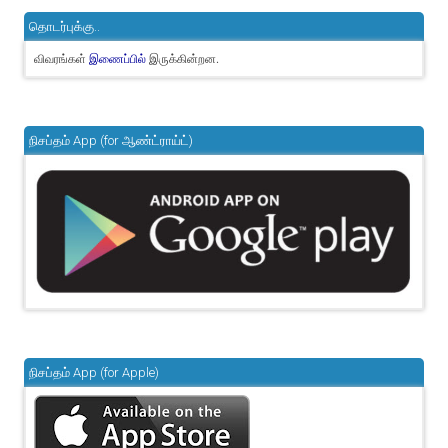
தொடர்புக்கு..
விவரங்கள்
இருக்கின்றன.
இணைப்பில்
நிசப்தம் App (for ஆண்ட்ராய்ட்)
நிசப்தம் App (for Apple)