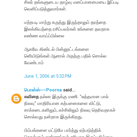
சிலர் தங்களுடைய தாழ்வு மனப்பானமையை இப்படி
வெளிப்படுத்துவார்கள்.
மற்றபடி மாற்று கருத்து இருந்தாலும் தரத்தை
இலக்கியத்தை ரசிப்பவர்கள் உங்களை தவறாக
எண்ண வாய்ப்பில்லை
ஆகவே கிண்டல் பின்னூட்டங்களை
ளெியிடுங்கள்.ஆனால் அதற்கு பதில் சொல்ல
வேண்டாம்
June 1, 2006 at 5:32 PM
பொன்ஸ்~~Poorna
said...
கவிதை
நல்லா இருக்கு மணி. "சுத்தமான பால்
நிலவு" மாதிரியான கற்பனைகளை விட்டு,
சாக்கடைகளிலும், எச்சிலிலும் நிலவு தெரிவதாகச்
சொல்வது நன்றாக இருக்கிறது..
பிம்பங்களை மட்டுமே பார்த்து ஏற்படுத்திக்
கொள்ளும் எண்ணங்கள் சரியாக இருப்பதில்லை..