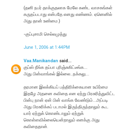
(தனி நபர் தாக்குதலாக மேலே கண்ட வாசகங்கள்
கருதப்படாது என்பதே எனது எண்ணம். ஏனெனில்
அது தான் உண்மை.)
-குப்புசாமி செல்லமுத்து
June 1, 2006 at 1:44 PM
Vaa.Manikandan
said...
குப்ஸ் நீங்க தப்பா புரிஞ்சுகிட்டீங்க....
அது பின்வாங்கல் இல்லை...நக்கலு....
தரமான இலக்கியப் பத்திரிக்கையான உயிர்மை
இதழே அதனை கவிதை என ஏற்று பிரசுரித்துவிட்ட
பின்பு நான் ஏன் பின் வாங்க வேண்டும்....அப்படி
அது பிரசுரிக்கப் படாமல் இருந்திருந்தாலும் கூட
யார் ஏற்றுக் கொண்டாலும் ஏற்றுக்
கொள்ளவில்லையென்றாலும் எனக்கு அது
கவிதைதான்.