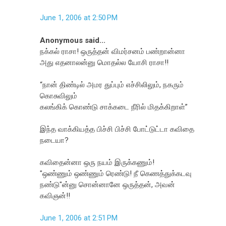
June 1, 2006 at 2:50 PM
Anonymous said...
நக்கல் ராசா! ஒருத்தன் விமர்சனம் பண்றான்னா
அது எதனாலன்னு மொதல்ல யோசி ராசா!!
“நான் திண்டில் அமர துப்பும் எச்சிலிலும், நகரும்
கொசுவிலும்
கலங்கிக் கொண்டு சாக்கடை நீரில் மிதக்கிறாள்”
இந்த வாக்கியத்த பிச்சி பிச்சி போட்டுட்டா கவிதை
நடையா?
கவிதைன்னா ஒரு நயம் இருக்கணும்!
"ஒண்ணும் ஒண்ணும் ரெண்டு! நீ கெணத்துக்கடவு
நண்டு"ன்னு சொன்னானே ஒருத்தன், அவன்
கவிஞன்!!
June 1, 2006 at 2:51 PM