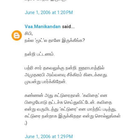
June 1, 2006 at 1:20 PM
Vaa.Manikandan
said...
சிபி,
நல்ல 'மூட்'ல தானே இருக்கீங்க?
நன்றி பட்டணம்.
பத்ரி சார் தகவலுக்கு நன்றி. ஐதராபாத்தில்
அமுதசுரபி அவ்வளவு சீக்கிரம் கிடைக்காது.
முயன்று பார்க்கிறேன்.
கண்ணன் அது கட்டுரைதான். 'கவிதை' என
பிழையோடு தட்டச்சு செய்துவிட்டேன். கவிதை
என்று வருமிடத்து 'கட்டுரை' என மாற்றிப் படித்து,
கட்டுரை நன்றாக இருக்கிறதா என்று சொல்லுங்கள்
;)
June 1, 2006 at 1:29 PM