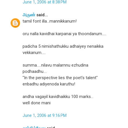
June 1, 2006 at 8:38 PM
அருண்
said...
tamil font illa...mannikkanum!
oru nalla kavidhai karpanai ya thoondanum.....
padicha 5 nimishathukku adhaiyey nenaikka
vekkanum.....
summa.....nilavu malarnnu ezhudina
podhaadhu....
"In the perspective lies the poet's talent"
enbadhu adiyenoda karuthu!
andha vagayil kavidhaikku 100 marks...
well done mani
June 1, 2006 at 9:16 PM