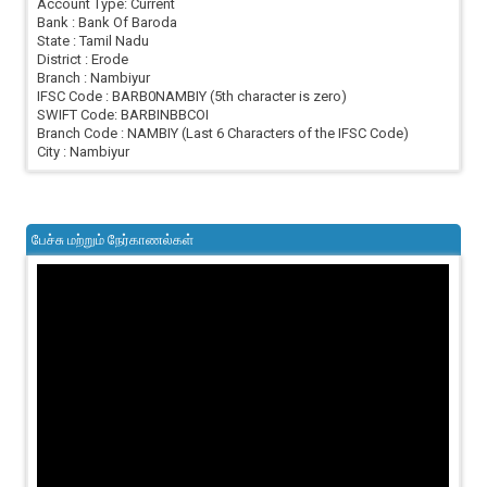
Account Type: Current
Bank : Bank Of Baroda
State : Tamil Nadu
District : Erode
Branch : Nambiyur
IFSC Code : BARB0NAMBIY (5th character is zero)
SWIFT Code: BARBINBBCOI
Branch Code : NAMBIY (Last 6 Characters of the IFSC Code)
City : Nambiyur
பேச்சு மற்றும் நேர்காணல்கள்