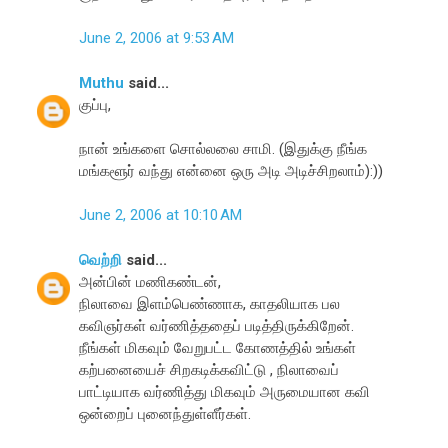
June 2, 2006 at 9:53 AM
Muthu
said...
குப்பு,
நான் உங்களை சொல்லலை சாமி. (இதுக்கு நீங்க
மங்களூர் வந்து என்னை ஒரு அடி அடிச்சிறலாம்):))
June 2, 2006 at 10:10 AM
வெற்றி
said...
அன்பின் மணிகண்டன்,
நிலாவை இளம்பெண்ணாக, காதலியாக பல
கவிஞர்கள் வர்ணித்ததைப் படித்திருக்கிறேன்.
நீங்கள் மிகவும் வேறுபட்ட கோணத்தில் உங்கள்
கற்பனையைச் சிறகடிக்கவிட்டு , நிலாவைப்
பாட்டியாக வர்ணித்து மிகவும் அருமையான கவி
ஒன்றைப் புனைந்துள்ளீர்கள்.