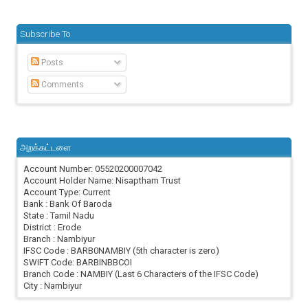
Subscribe To
Posts
Comments
அறக்கட்டளை
Account Number: 05520200007042
Account Holder Name: Nisaptham Trust
Account Type: Current
Bank : Bank Of Baroda
State : Tamil Nadu
District : Erode
Branch : Nambiyur
IFSC Code : BARB0NAMBIY (5th character is zero)
SWIFT Code: BARBINBBCOI
Branch Code : NAMBIY (Last 6 Characters of the IFSC Code)
City : Nambiyur