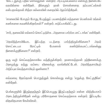
‘கேட்டதுக்கு பதில் சொல்லுங்க’ என்றார். அப்படியெல்லாம் எனக்கு நினைப்பே
வரவில்லை என்றேன். நீங்களும் நான் சொன்னதை நம்பமாட்டீர்கள்
என்பதால்தான் சித்ரா சுக்லாவின் கதையில் ஆரம்பித்தேன்.
‘சாலையில் போகும் போது, பேருந்துப் பயணத்தில் எத்தனை பெண்கள் உங்கள்
கண்களை கவனிக்கிறார்கள்?’ என்றார். கடுப்பாகிவிட்டது.
‘சார், தலையில் எல்லாம் கொட்டிடுச்சு...அதனால பார்க்க மாட்டாங்க’ என்றேன்.
‘அரவிந்த்சாமியோட இப்பத்த படத்தை பார்த்திருக்கீங்களா? அவர்
சொட்டையா ரோட்டில் போனால் கண்டுக்கமாட்டாங்கன்னு
நினைக்குறீங்களா?’ என்றார்.
ஒரு வழி செய்வதற்காகவே வந்திருக்கிறார். நானாகத்தான் நற்றிணைக்கு
அழைத்து வந்து வம்பை விலைக்கு வாங்கிவிட்டேன். அரவிந்தசாமியும்
அடுப்புல வெந்தசாமியும் ஒண்ணா?
எவ்வளவு நேரம்தான் பொறுத்துக் கொள்வது என்று ‘எதுக்கு கேட்குறீங்க’
என்றேன்.
பெங்களூரில் இருந்ததற்கும் இப்பொழுது இருப்பதற்கும் என்ன வித்தியாசம்
அடைந்திருக்கிறேன் என்று பரிசோதனை செய்வதற்காக என்றார். இப்படியே
விதவிதமான கேள்விகள்.