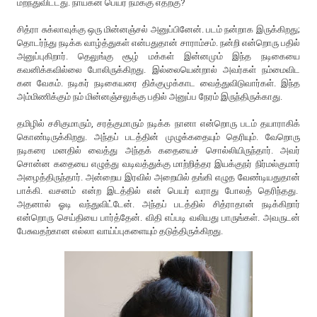
மறந்துவிட்டது. நாயகன் பெயர் நமக்கு எதற்கு?
சித்ரா சுக்லாவுக்கு ஒரு மின்னஞ்சல் அனுப்பினேன். படம் நன்றாக இருக்கிறது;
தொடர்ந்து நடிக்க வாழ்த்துகள் என்பதுதான் சாராம்சம். நன்றி என்றொரு பதில்
அனுப்புகிறார். தெலுங்கு சூழ் மக்கள் இன்னமும் இந்த நடிகையை
கவனிக்கவில்லை போலிருக்கிறது. இல்லையென்றால் அவர்கள் நம்மைவிட
கன வேகம். நடிகர் நடிகையரை திக்குமுக்காட வைத்துவிடுவார்கள். இந்த
அம்மிணிக்கும் நம் மின்னஞ்சலுக்கு பதில் அனுப்ப நேரம் இருந்திருக்காது.
தமிழில் சசிகுமாரும், சரத்குமாரும் நடிக்க நானா என்றொரு படம் தயாராகிக்
கொண்டிருக்கிறது. அந்தப் படத்தின் முழுக்கதையும் தெரியும். வேறொரு
நடிகரை மனதில் வைத்து அந்தக் கதையைச் சொல்லியிருந்தார். அவர்
சொன்ன கதையை எழுத்து வடிவத்துக்கு மாற்றித்தர இயக்குநர் நிர்மல்குமார்
அழைத்திருந்தார். அன்றைய இரவில் அறையில் தங்கி எழுத வேண்டியதுதான்
பாக்கி. வசனம் என்ற இடத்தில் என் பெயர் வராது போலத் தெரிந்தது.
அதனால் ஓடி வந்துவிட்டேன். அந்தப் படத்தில் சித்ராதான் நடிக்கிறார்
என்றொரு செய்தியை பார்த்தேன். விதி எப்படி வலியது பாருங்கள். அவருடன்
பேசுவதற்கான எல்லா வாய்ப்புகளையும் தடுத்திருக்கிறது.