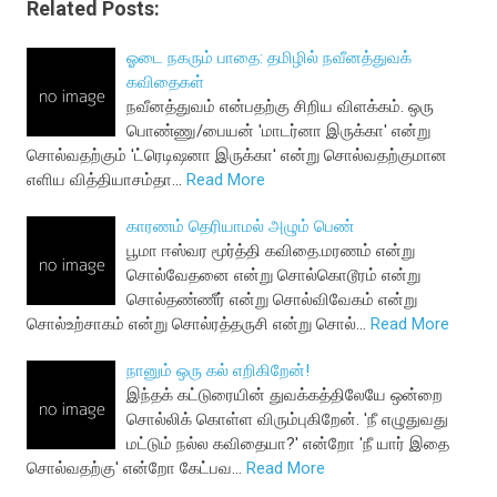
Related Posts:
ஓடை நகரும் பாதை: தமிழில் நவீனத்துவக்
கவிதைகள்
நவீனத்துவம் என்பதற்கு சிறிய விளக்கம். ஒரு
பொண்ணு/பையன் 'மாடர்னா இருக்கா' என்று
சொல்வதற்கும் 'ட்ரெடிஷனா இருக்கா' என்று சொல்வதற்குமான
எளிய வித்தியாசம்தா…
Read More
காரணம் தெரியாமல் அழும் பெண்
பூமா ஈஸ்வர மூர்த்தி கவிதை.மரணம் என்று
சொல்வேதனை என்று சொல்கொடூரம் என்று
சொல்தண்ணீர் என்று சொல்விவேகம் என்று
சொல்உற்சாகம் என்று சொல்ரத்தருசி என்று சொல்…
Read More
நானும் ஒரு கல் எறிகிறேன்!
இந்தக் கட்டுரையின் துவக்கத்திலேயே ஒன்றை
சொல்லிக் கொள்ள விரும்புகிறேன். 'நீ எழுதுவது
மட்டும் நல்ல கவிதையா?' என்றோ 'நீ யார் இதை
சொல்வதற்கு' என்றோ கேட்பவ…
Read More