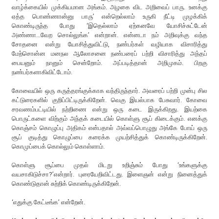
வாழ்க்கையில் முக்கியமான அங்கம். அழகை விட அறிவைப் பாரு. உனக்கு
ஏத்த பொண்ணான்னு பாரு’ என்றெல்லாம் உருகி நீட்டி முழக்கிக்
கொண்டிருந்த போது ‘இதெல்லாம் ஏற்கனவே யோசிச்சுட்டேன்
அண்ணா...வேற சொல்லுங்க’ என்றான். என்னடா நம் அறிவுக்கு வந்த
சோதனை என்று யோசித்துவிட்டு, நண்பர்கள் வழியாக விசாரித்து
மேற்சொன்ன மனநல ஆலோசனை நண்பரைப் பற்றி விசாரித்து அந்தப்
பையனும் நானும் சென்றோம். அப்படித்தான் அறிமுகம். பிறகு
நண்பர்களாகிவிட்டோம்.
கோவையில் ஒரு கருத்தரங்குக்காக வந்திருந்தார். அவரைப் பற்றி முன்பு சில
கட்டுரைகளில் குறிப்பிட்டிருக்கிறேன். வெகு இயல்பாக பேசுவார். கோவை
சரவணம்பட்டியில் நற்றிணை என்று ஒரு கடை இருக்கிறது. இயற்கை
பொருட்களை விற்கும் அந்தக் கடையில் கொள்ளு சூப் கிடைக்கும். எனக்கு
கொஞ்சம் கொழுப்பு அதிகம் என்பதால் அவ்வப்பொழுது அங்கே போய் ஒரு
சூப் குடித்து கொழுப்பை கரைக்க முயற்சித்துக் கொண்டிருக்கிறேன்.
கொமுப்பைக் கொல்லும் கொள்ளாம்.
கொள்ளு சூப்பை முதல் மிடறு உறிஞ்சும் போது ‘உங்களுக்கு
வயசாகிடுச்சா?’என்றார். புரையேறிவிட்டது. இளைஞன் என்று நினைத்துக்
கொண்டுதான் சுற்றிக் கொண்டிருக்கிறேன்.
‘எதுக்கு கேட்டீங்க’ என்றேன்.