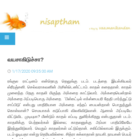
SKIP TO CONTENT
வயசாகிடுச்சா?
1/17/2020 09:35:00 AM
ரங்குல ராட்டினம் என்றொரு தெலுங்கு படம். படத்தை இயக்கியவர்
ஸ்ரீரஞ்சனி. செல்வராகவனின் அசிஸ்டெண்ட்டாம். காதல் கதைதான். காதல்
முளைத்த பிறகு காதலி மிகுந்த அக்கறை காட்டுவார். அக்கறையென்றால்
அக்கறை அப்படியொரு அக்கறை. ‘பிஸ்கட்டில் எக்ஸ்பையரி தேதி பார்த்துட்டு
சாப்பிடு’ என்பது மாதிரியான அக்கறை. எந்தப் பையன்தான் பொறுத்துக்
கொள்வான்? செமயாகக் கடுப்பாகி விலகிவிடுவான். ஆனால் அப்படியே
விட்டுவிட முடியுமா? மீண்டும் காதல் எப்படி துளிர்க்கிறது என்பதுதான் படம்.
காதலிக்கு பெற்றவர்கள் இல்லை; காதலனுக்கு அம்மா பாதியிலேயே
இறந்துவிடுவார். வெறும் காதலர்கள் மட்டும்தான். சலிப்பில்லாமல் இருக்கும்.
படம் ஓடியதா என்று தெரியவில்லை. சித்ரா சுக்லாதான் நாயகி. நாயகன் பெயர்