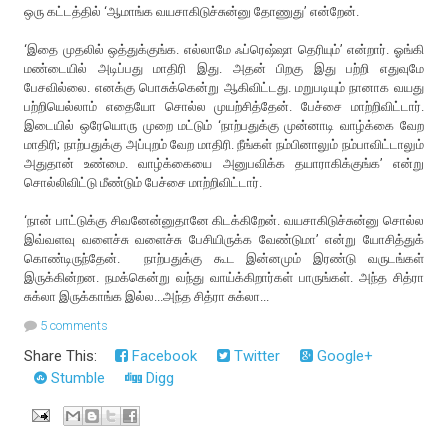
ஒரு கட்டத்தில் ‘ஆமாங்க வயசாகிடுச்சுன்னு தோணுது’ என்றேன்.
‘இதை முதலில் ஒத்துக்குங்க. எல்லாமே ஃப்ரெஷ்ஷா தெரியும்’ என்றார். ஓங்கி
மண்டையில் அடிப்பது மாதிரி இது. அதன் பிறகு இது பற்றி எதுவுமே
பேசவில்லை. எனக்கு பொசுக்கென்று ஆகிவிட்டது. மறுபடியும் நானாக வயது
பற்றியெல்லாம் எதையோ சொல்ல முயற்சித்தேன். பேச்சை மாற்றிவிட்டார்.
இடையில் ஒரேயொரு முறை மட்டும் ‘நாற்பதுக்கு முன்னாடி வாழ்க்கை வேற
மாதிரி; நாற்பதுக்கு அப்புறம் வேற மாதிரி. நீங்கள் நம்பினாலும் நம்பாவிட்டாலும்
அதுதான் உண்மை. வாழ்க்கையை அனுபவிக்க தயாராகிக்குங்க’ என்று
சொல்லிவிட்டு மீண்டும் பேச்சை மாற்றிவிட்டார்.
‘நான் பாட்டுக்கு சிவனேன்னுதானே கிடக்கிறேன். வயசாகிடுச்சுன்னு சொல்ல
இவ்வளவு வளைச்சு வளைச்சு பேசியிருக்க வேண்டுமா’ என்று யோசித்துக்
கொண்டிருந்தேன். நாற்பதுக்கு கூட இன்னமும் இரண்டு வருடங்கள்
இருக்கின்றன. நமக்கென்று வந்து வாய்க்கிறார்கள் பாருங்கள். அந்த சித்ரா
சுக்லா இருக்காங்க இல்ல...அந்த சித்ரா சுக்லா...
5 comments
Share This:
Facebook
Twitter
Google+
Stumble
Digg