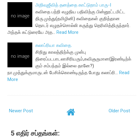
அறிவுஜீவித் தனத்தை காட்டுறாம் பாரு-I
கவிதை பற்றி எழுதிய பதிவிற்கு பின்னூட்டமிட்ட
திரு.முத்து(தமிழினி) கவிதைகள் குறித்தான
தொடர் எழுதச்சொல்லி கருத்து தெரிவித்திருந்தார்.
அந்தக் கட்டுரையே அத…
Read More
கலாப்ரியா கவிதை.
சிறிது காலத்திற்க்கு முன்பு
திரைப்படபாடலாசிரியரும்,கவிஞருமான(இரண்டிற்க்
கும் சம்பந்தம் இல்லை தானே?)
நா.முத்துக்குமாருடன் பேசிக்கொண்டிருந்த போது கலாப்ரி…
Read
More
Newer Post
Older Post
5 எதிர் சப்தங்கள்: