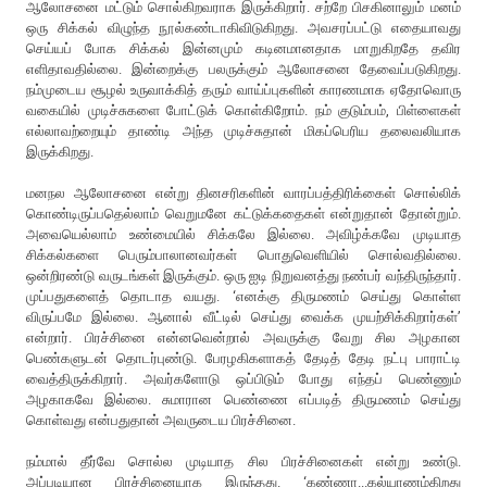
ஆலோசனை மட்டும் சொல்கிறவராக இருக்கிறார். சற்றே பிசகினாலும் மனம்
ஒரு சிக்கல் விழுந்த நூல்கண்டாகிவிடுகிறது. அவசரப்பட்டு எதையாவது
செய்யப் போக சிக்கல் இன்னமும் கடினமானதாக மாறுகிறதே தவிர
எளிதாவதில்லை. இன்றைக்கு பலருக்கும் ஆலோசனை தேவைப்படுகிறது.
நம்முடைய சூழல் உருவாக்கித் தரும் வாய்ப்புகளின் காரணமாக ஏதோவொரு
வகையில் முடிச்சுகளை போட்டுக் கொள்கிறோம். நம் குடும்பம், பிள்ளைகள்
எல்லாவற்றையும் தாண்டி அந்த முடிச்சுதான் மிகப்பெரிய தலைவலியாக
இருக்கிறது.
மனநல ஆலோசனை என்று தினசரிகளின் வாரப்பத்திரிக்கைள் சொல்லிக்
கொண்டிருப்பதெல்லாம் வெறுமனே கட்டுக்கதைகள் என்றுதான் தோன்றும்.
அவையெல்லாம் உண்மையில் சிக்கலே இல்லை. அவிழ்க்கவே முடியாத
சிக்கல்களை பெரும்பாலானவர்கள் பொதுவெளியில் சொல்வதில்லை.
ஒன்றிரண்டு வருடங்கள் இருக்கும். ஒரு ஐடி நிறுவனத்து நண்பர் வந்திருந்தார்.
முப்பதுகளைத் தொடாத வயது. ‘எனக்கு திருமணம் செய்து கொள்ள
விருப்பமே இல்லை. ஆனால் வீட்டில் செய்து வைக்க முயற்சிக்கிறார்கள்’
என்றார். பிரச்சினை என்னவென்றால் அவருக்கு வேறு சில அழகான
பெண்களுடன் தொடர்புண்டு. பேரழகிகளாகத் தேடித் தேடி நட்பு பாராட்டி
வைத்திருக்கிறார். அவர்களோடு ஒப்பிடும் போது எந்தப் பெண்ணும்
அழகாகவே இல்லை. சுமாரான பெண்ணை எப்படித் திருமணம் செய்து
கொள்வது என்பதுதான் அவருடைய பிரச்சினை.
நம்மால் தீர்வே சொல்ல முடியாத சில பிரச்சினைகள் என்று உண்டு.
அப்படியான பிரச்சினையாக இருந்தது. ‘கண்ணா...கல்யாணம்கிறது