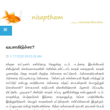
SKIP TO CONTENT
வயசாகிடுச்சா?
1/17/2020 09:35:00 AM
ரங்குல ராட்டினம் என்றொரு தெலுங்கு படம். படத்தை இயக்கியவர்
ஸ்ரீரஞ்சனி. செல்வராகவனின் அசிஸ்டெண்ட்டாம். காதல் கதைதான். காதல்
முளைத்த பிறகு காதலி மிகுந்த அக்கறை காட்டுவார். அக்கறையென்றால்
அக்கறை அப்படியொரு அக்கறை. ‘பிஸ்கட்டில் எக்ஸ்பையரி தேதி பார்த்துட்டு
சாப்பிடு’ என்பது மாதிரியான அக்கறை. எந்தப் பையன்தான் பொறுத்துக்
கொள்வான்? செமயாகக் கடுப்பாகி விலகிவிடுவான். ஆனால் அப்படியே
விட்டுவிட முடியுமா? மீண்டும் காதல் எப்படி துளிர்க்கிறது என்பதுதான் படம்.
காதலிக்கு பெற்றவர்கள் இல்லை; காதலனுக்கு அம்மா பாதியிலேயே
இறந்துவிடுவார். வெறும் காதலர்கள் மட்டும்தான். சலிப்பில்லாமல் இருக்கும்.
படம் ஓடியதா என்று தெரியவில்லை. சித்ரா சுக்லாதான் நாயகி. நாயகன் பெயர்