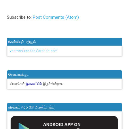
Subscribe to:
Post Comments (Atom)
கேள்வியும் பதிலும்
vaamanikandan.Sarahah.com
தொடர்புக்கு..
விவரங்கள்
இருக்கின்றன.
இணைப்பில்
நிசப்தம் App (for ஆண்ட்ராய்ட்)