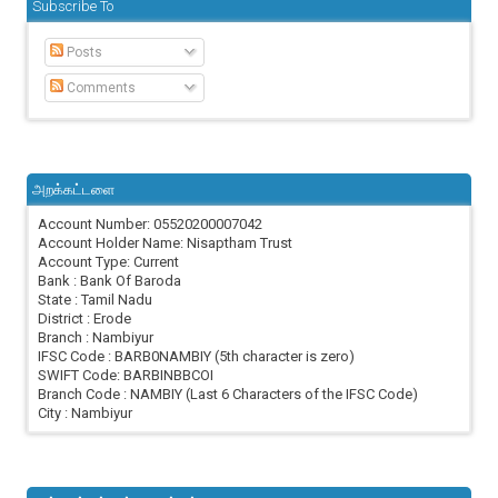
Subscribe To
Posts
Comments
அறக்கட்டளை
Account Number: 05520200007042
Account Holder Name: Nisaptham Trust
Account Type: Current
Bank : Bank Of Baroda
State : Tamil Nadu
District : Erode
Branch : Nambiyur
IFSC Code : BARB0NAMBIY (5th character is zero)
SWIFT Code: BARBINBBCOI
Branch Code : NAMBIY (Last 6 Characters of the IFSC Code)
City : Nambiyur