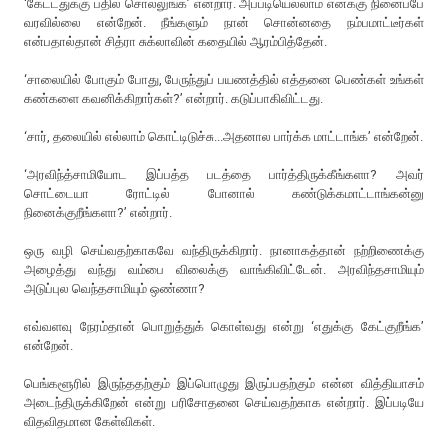
‘கேட்டதுக்கு பதில் சொல்லுங்க’ என்றார். அப்படியெல்லாம் எனக்கு நினைப்பே
வரவில்லை என்றேன். நீங்களும் நான் சொன்னதை நம்பமாட்டீர்கள்
என்பதால்தான் சித்ரா சுக்லாவின் கதையில் ஆரம்பித்தேன்.
‘சாலையில் போகும் போது, பேருந்துப் பயணத்தில் எத்தனை பெண்கள் உங்கள்
கண்களை கவனிக்கிறார்கள்?’ என்றார். கடுப்பாகிவிட்டது.
‘சார், தலையில் எல்லாம் கொட்டிடுச்சு...அதனால பார்க்க மாட்டாங்க’ என்றேன்.
‘அரவிந்த்சாமியோட இப்பத்த படத்தை பார்த்திருக்கீங்களா? அவர்
சொட்டையா ரோட்டில் போனால் கண்டுக்கமாட்டாங்கன்னு
நினைக்குறீங்களா?’ என்றார்.
ஒரு வழி செய்வதற்காகவே வந்திருக்கிறார். நானாகத்தான் நற்றிணைக்கு
அழைத்து வந்து வம்பை விலைக்கு வாங்கிவிட்டேன். அரவிந்தசாமியும்
அடுப்புல வெந்தசாமியும் ஒண்ணா?
எவ்வளவு நேரம்தான் பொறுத்துக் கொள்வது என்று ‘எதுக்கு கேட்குறீங்க’
என்றேன்.
பெங்களூரில் இருந்ததற்கும் இப்பொழுது இருப்பதற்கும் என்ன வித்தியாசம்
அடைந்திருக்கிறேன் என்று பரிசோதனை செய்வதற்காக என்றார். இப்படியே
விதவிதமான கேள்விகள்.