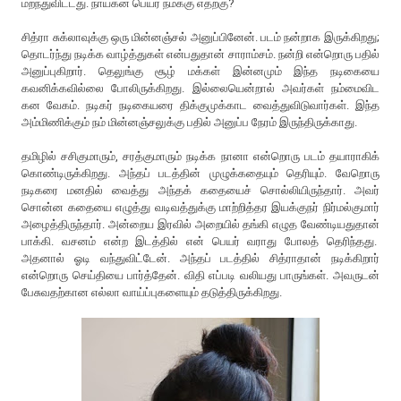
மறந்துவிட்டது. நாயகன் பெயர் நமக்கு எதற்கு?
சித்ரா சுக்லாவுக்கு ஒரு மின்னஞ்சல் அனுப்பினேன். படம் நன்றாக இருக்கிறது;
தொடர்ந்து நடிக்க வாழ்த்துகள் என்பதுதான் சாராம்சம். நன்றி என்றொரு பதில்
அனுப்புகிறார். தெலுங்கு சூழ் மக்கள் இன்னமும் இந்த நடிகையை
கவனிக்கவில்லை போலிருக்கிறது. இல்லையென்றால் அவர்கள் நம்மைவிட
கன வேகம். நடிகர் நடிகையரை திக்குமுக்காட வைத்துவிடுவார்கள். இந்த
அம்மிணிக்கும் நம் மின்னஞ்சலுக்கு பதில் அனுப்ப நேரம் இருந்திருக்காது.
தமிழில் சசிகுமாரும், சரத்குமாரும் நடிக்க நானா என்றொரு படம் தயாராகிக்
கொண்டிருக்கிறது. அந்தப் படத்தின் முழுக்கதையும் தெரியும். வேறொரு
நடிகரை மனதில் வைத்து அந்தக் கதையைச் சொல்லியிருந்தார். அவர்
சொன்ன கதையை எழுத்து வடிவத்துக்கு மாற்றித்தர இயக்குநர் நிர்மல்குமார்
அழைத்திருந்தார். அன்றைய இரவில் அறையில் தங்கி எழுத வேண்டியதுதான்
பாக்கி. வசனம் என்ற இடத்தில் என் பெயர் வராது போலத் தெரிந்தது.
அதனால் ஓடி வந்துவிட்டேன். அந்தப் படத்தில் சித்ராதான் நடிக்கிறார்
என்றொரு செய்தியை பார்த்தேன். விதி எப்படி வலியது பாருங்கள். அவருடன்
பேசுவதற்கான எல்லா வாய்ப்புகளையும் தடுத்திருக்கிறது.