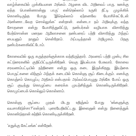
வாழ்க்கையில் முக்கியமான அங்கம். அழகை விட அறிவைப் பாரு. உனக்கு
ஏத்த பொண்ணான்னு பாரு’ என்றெல்லாம் உருகி நீட்டி முழக்கிக்
கொண்டிருந்த போது ‘இதெல்லாம் ஏற்கனவே யோசிச்சுட்டேன்
அண்ணா...வேற சொல்லுங்க’ என்றான். என்னடா நம் அறிவுக்கு வந்த
சோதனை என்று யோசித்துவிட்டு, நண்பர்கள் வழியாக விசாரித்து
மேற்சொன்ன மனநல ஆலோசனை நண்பரைப் பற்றி விசாரித்து அந்தப்
பையனும் நானும் சென்றோம். அப்படித்தான் அறிமுகம். பிறகு
நண்பர்களாகிவிட்டோம்.
கோவையில் ஒரு கருத்தரங்குக்காக வந்திருந்தார். அவரைப் பற்றி முன்பு சில
கட்டுரைகளில் குறிப்பிட்டிருக்கிறேன். வெகு இயல்பாக பேசுவார். கோவை
சரவணம்பட்டியில் நற்றிணை என்று ஒரு கடை இருக்கிறது. இயற்கை
பொருட்களை விற்கும் அந்தக் கடையில் கொள்ளு சூப் கிடைக்கும். எனக்கு
கொஞ்சம் கொழுப்பு அதிகம் என்பதால் அவ்வப்பொழுது அங்கே போய் ஒரு
சூப் குடித்து கொழுப்பை கரைக்க முயற்சித்துக் கொண்டிருக்கிறேன்.
கொமுப்பைக் கொல்லும் கொள்ளாம்.
கொள்ளு சூப்பை முதல் மிடறு உறிஞ்சும் போது ‘உங்களுக்கு
வயசாகிடுச்சா?’என்றார். புரையேறிவிட்டது. இளைஞன் என்று நினைத்துக்
கொண்டுதான் சுற்றிக் கொண்டிருக்கிறேன்.
‘எதுக்கு கேட்டீங்க’ என்றேன்.