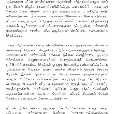
ஆலோசனை மட்டும் சொல்கிறவராக இருக்கிறார். சற்றே பிசகினாலும் மனம்
ஒரு சிக்கல் விழுந்த நூல்கண்டாகிவிடுகிறது. அவசரப்பட்டு எதையாவது
செய்யப் போக சிக்கல் இன்னமும் கடினமானதாக மாறுகிறதே தவிர
எளிதாவதில்லை. இன்றைக்கு பலருக்கும் ஆலோசனை தேவைப்படுகிறது.
நம்முடைய சூழல் உருவாக்கித் தரும் வாய்ப்புகளின் காரணமாக ஏதோவொரு
வகையில் முடிச்சுகளை போட்டுக் கொள்கிறோம். நம் குடும்பம், பிள்ளைகள்
எல்லாவற்றையும் தாண்டி அந்த முடிச்சுதான் மிகப்பெரிய தலைவலியாக
இருக்கிறது.
மனநல ஆலோசனை என்று தினசரிகளின் வாரப்பத்திரிக்கைள் சொல்லிக்
கொண்டிருப்பதெல்லாம் வெறுமனே கட்டுக்கதைகள் என்றுதான் தோன்றும்.
அவையெல்லாம் உண்மையில் சிக்கலே இல்லை. அவிழ்க்கவே முடியாத
சிக்கல்களை பெரும்பாலானவர்கள் பொதுவெளியில் சொல்வதில்லை.
ஒன்றிரண்டு வருடங்கள் இருக்கும். ஒரு ஐடி நிறுவனத்து நண்பர் வந்திருந்தார்.
முப்பதுகளைத் தொடாத வயது. ‘எனக்கு திருமணம் செய்து கொள்ள
விருப்பமே இல்லை. ஆனால் வீட்டில் செய்து வைக்க முயற்சிக்கிறார்கள்’
என்றார். பிரச்சினை என்னவென்றால் அவருக்கு வேறு சில அழகான
பெண்களுடன் தொடர்புண்டு. பேரழகிகளாகத் தேடித் தேடி நட்பு பாராட்டி
வைத்திருக்கிறார். அவர்களோடு ஒப்பிடும் போது எந்தப் பெண்ணும்
அழகாகவே இல்லை. சுமாரான பெண்ணை எப்படித் திருமணம் செய்து
கொள்வது என்பதுதான் அவருடைய பிரச்சினை.
நம்மால் தீர்வே சொல்ல முடியாத சில பிரச்சினைகள் என்று உண்டு.
அப்படியான பிரச்சினையாக இருந்தது. ‘கண்ணா...கல்யாணம்கிறது