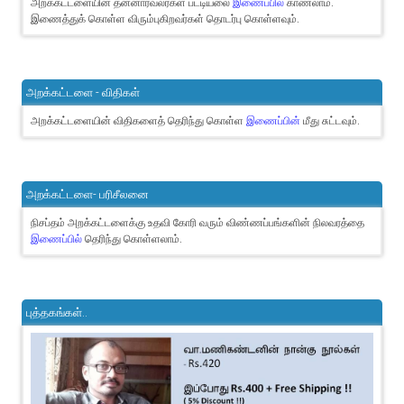
அறக்கட்டளையின் தன்னார்வலர்கள் பட்டியலை
இணைப்பில்
காணலாம்.
இணைத்துக் கொள்ள விரும்புகிறவர்கள் தொடர்பு கொள்ளவும்.
அறக்கட்டளை - விதிகள்
அறக்கட்டளையின் விதிகளைத் தெரிந்து கொள்ள
இணைப்பின்
மீது சுட்டவும்.
அறக்கட்டளை- பரிசீலனை
நிசப்தம் அறக்கட்டளைக்கு உதவி கோரி வரும் விண்ணப்பங்களின் நிலவரத்தை
இணைப்பில்
தெரிந்து கொள்ளலாம்.
புத்தகங்கள்..