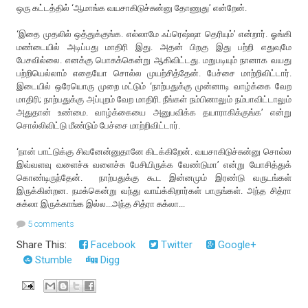
ஒரு கட்டத்தில் ‘ஆமாங்க வயசாகிடுச்சுன்னு தோணுது’ என்றேன்.
‘இதை முதலில் ஒத்துக்குங்க. எல்லாமே ஃப்ரெஷ்ஷா தெரியும்’ என்றார். ஓங்கி
மண்டையில் அடிப்பது மாதிரி இது. அதன் பிறகு இது பற்றி எதுவுமே
பேசவில்லை. எனக்கு பொசுக்கென்று ஆகிவிட்டது. மறுபடியும் நானாக வயது
பற்றியெல்லாம் எதையோ சொல்ல முயற்சித்தேன். பேச்சை மாற்றிவிட்டார்.
இடையில் ஒரேயொரு முறை மட்டும் ‘நாற்பதுக்கு முன்னாடி வாழ்க்கை வேற
மாதிரி; நாற்பதுக்கு அப்புறம் வேற மாதிரி. நீங்கள் நம்பினாலும் நம்பாவிட்டாலும்
அதுதான் உண்மை. வாழ்க்கையை அனுபவிக்க தயாராகிக்குங்க’ என்று
சொல்லிவிட்டு மீண்டும் பேச்சை மாற்றிவிட்டார்.
‘நான் பாட்டுக்கு சிவனேன்னுதானே கிடக்கிறேன். வயசாகிடுச்சுன்னு சொல்ல
இவ்வளவு வளைச்சு வளைச்சு பேசியிருக்க வேண்டுமா’ என்று யோசித்துக்
கொண்டிருந்தேன். நாற்பதுக்கு கூட இன்னமும் இரண்டு வருடங்கள்
இருக்கின்றன. நமக்கென்று வந்து வாய்க்கிறார்கள் பாருங்கள். அந்த சித்ரா
சுக்லா இருக்காங்க இல்ல...அந்த சித்ரா சுக்லா...
5 comments
Share This:
Facebook
Twitter
Google+
Stumble
Digg