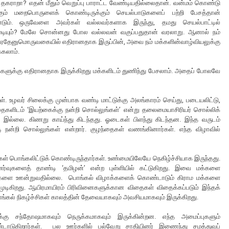
த் தகராறா? எதன் மீதும் வெறுப்பு பாராட்ட வேண்டியதில்லைதான். வன்மம் கொண்டு
் மறைபொருளைக் கொண்டிருக்கும் செயல்பாடுகளைப் பற்றி பேசத்தான்
ேண்டும். ஒருவேளை அவர்கள் வல்லவர்களாக இருந்து, தமது செயல்பாட்டில்
 முடியும்? மேலே சொன்னது போல வல்லவன் வகுப்பதுதான் வரலாறு. ஆனால் நம்
ு ஏதேனுமொருவகையில் எதிரானதாக இருப்பின், அவை நம் மக்களின்வாழ்வியலுக்கு
்கலாம்.
 மக்களுக்கு எதிரானதாக இருக்கிறது மக்களிடம் துணிந்து பேசலாம். அதைப் போலவே
ள். உழவர் சிலைக்கு முன்பாக வண்டி மாட்டுக்கு அலங்காரம் செய்து, படையலிட்டு,
களிடம் ‘இயற்கைக்கு நன்றி சொல்லுங்கள்’ என்று தலைமையாசிரியர் சொல்லிக்
் இல்லை. கிணறு காய்ந்து கிடந்தது. ஓடைகள் பிளந்து கிடந்தன. இந்த வருடம்
 நன்றி சொல்லுங்கள் என்றார். குழந்தைகள் வணங்கினார்கள். எந்த விழாவில்
கள் பொங்கலிட்டுக் கொண்டிருந்தார்கள். உண்மையிலேயே நெகிழ்ச்சியாக இருந்தது.
்வுகளைத் தாண்டி ‘தமிழன்’ என்ற புள்ளியில் கட்டுகிறது. இவை மக்களை
ிதைகளை ஊன்றுவதில்லை. பொங்கல் விழாக்களைக் கொண்டாடும் கிராம மக்களை
 முடிகிறது. ஆயிரமாயிரம் பிரிவினைகளுக்கான விதைகள் விதைக்கப்படும் இந்தக்
ல் நிகழ்ச்சிகள் காலத்தின் தேவையாகவும் அவசியமாகவும் இருக்கிறது.
 சந்தோஷமாகவும் நெருக்கமாகவும் இருக்கின்றன. எந்த அமைப்புகளும்
டாடுகிறார்கள். பல ஊர்களில் பல்வேறு சாதியினர் இணைந்து சமத்துவப்