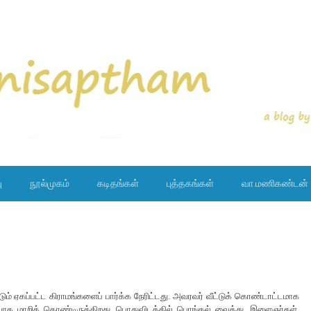
ு
நூல்முகம்
கடிதங்கள்
புத்தகங்கள்
வா.மணிகண்டன்
ஏகப்பட்ட கிராமங்களைப் பார்க்க நேரிட்டது. அவரவர் வீட்டுக் கொண்டாட்டமாக
வாக மாறிக் கொண்டிருக்கிறது. பொதுவிடத்தில் பொங்கல் வைத்து, இளைஞர்கள்,