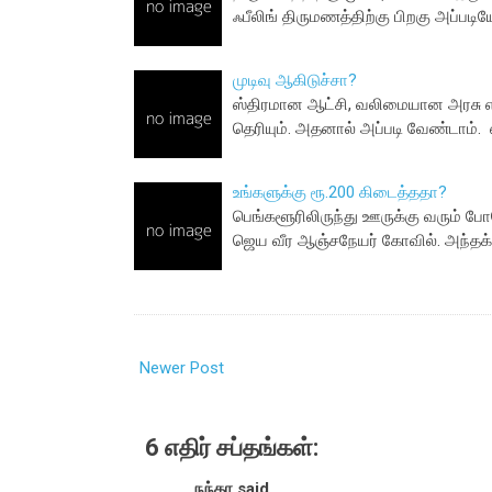
ஃபீலிங் திருமணத்திற்கு பிறகு அப்பட
முடிவு ஆகிடுச்சா?
ஸ்திரமான ஆட்சி, வலிமையான அரசு என்
தெரியும். அதனால் அப்படி வேண்டாம். 
உங்களுக்கு ரூ.200 கிடைத்ததா?
பெங்களூரிலிருந்து ஊருக்கு வரும் 
ஜெய வீர ஆஞ்சநேயர் கோவில். அந்தக
Newer Post
6 எதிர் சப்தங்கள்:
நந்தா said...