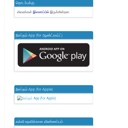
தொடர்புக்கு..
விவரங்கள்
இருக்கின்றன.
இணைப்பில்
நிசப்தம் App (for ஆண்ட்ராய்ட்)
நிசப்தம் App (for Apple)
கல்வி உதவிக்கான விண்ணப்பம்