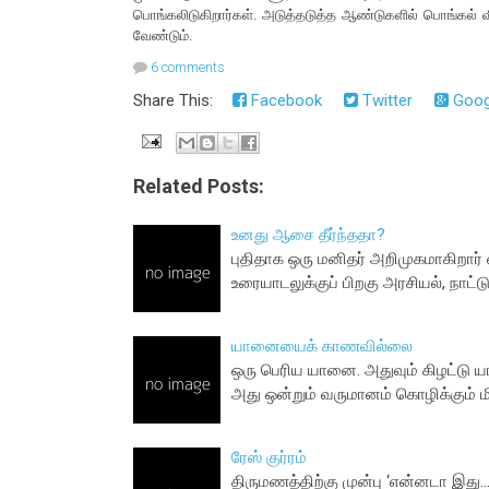
பொங்கலிடுகிறார்கள். அடுத்தடுத்த ஆண்டுகளில் பொங்கல
வேண்டும்.
6 comments
Share This:
Facebook
Twitter
Goog
Related Posts:
உனது ஆசை தீர்ந்ததா?
புதிதாக ஒரு மனிதர் அறிமுகமாகிறார
உரையாடலுக்குப் பிறகு அரசியல், நாட்டு 
யானையைக் காணவில்லை
ஒரு பெரிய யானை. அதுவும் கிழட்டு ய
அது ஒன்றும் வருமானம் கொழிக்கும் 
ரேஸ் குர்ரம்
திருமணத்திற்கு முன்பு ‘என்னடா இது..