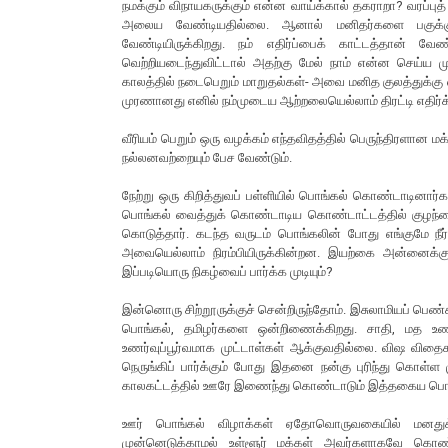
நமக்கும் விநாயகருக்கும் என்ன வாய்க்கால் தகராறா? வரப்பு
அலைய வேண்டியதில்லை. ஆனால் மனிதர்களை பகுக்கும
வேண்டியிருக்கிறது. நம் எதிர்ப்பைக் காட்டத்தான் வ
வெற்றியடைந்துவிட்டால் அதற்கு மேல் நாம் என்ன செய்ய
காலத்தில் நடைபெறும் மாறுதல்கள்- அவை மனித குலத்துக்க
முரணானது எனில் நம்முடைய ஆற்றலையெல்லாம் திரட்டி எதிர்க
வீரியம் பெறும் ஒரு வழக்கம் எந்தவிதத்தில் பெருந்திரளான
நல்லனவற்றையும் பேச வேண்டும்.
நேற்று ஒரு கிறித்துவப் பள்ளியில் பொங்கல் கொண்டாடினார்க
பொங்கல் வைத்துக் கொண்டாடிய கொண்டாட்டத்தில் குழந்தை
கொடுத்தார். கடந்த வருடம் பொங்கலின் போது எங்குமே நீர
அவையெல்லாம் நிரம்பியிருக்கின்றன. இயற்கை அன்னைக்கு
இப்படியொரு நிகழ்வைப் பார்க்க முடியும்?
இன்னொரு சிற்றூருக்குச் சென்றிருந்தோம். இசுலாமியப் பெண்
பொங்கல், தமிழர்களை ஒன்றிணைக்கிறது. சாதி, மத உணர
உணர்வுப்பூர்வமாக முட்டாள்கள் ஆக்குவதில்லை. விஷ வ
நெருங்கிப் பார்க்கும் போது இதனை நன்கு புரிந்து கொள்ள
காலகட்டத்தில் ஊரே இணைந்து கொண்டாடும் இத்தகைய பொங்க
ஊர் பொங்கல் விழாக்கள் ஏதோவொருவகையில் மனதுக்கு
முன்னெடுக்காமல் உள்ளூர் மக்கள் அவர்களாகவே கொண்