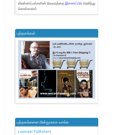
விண்ணப்பங்களின் நிலவரத்தை
இணைப்பில்
தெரிந்து
கொள்ளலாம்.
புத்தகங்கள்..
புத்தகங்களை மின்நூலாக வாங்க
Leemeer Publishers