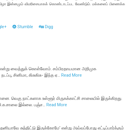
் விழா இன்னமும் விமரிசையாகக் கொண்டாடப்பட வேண்டும். மக்களைப் பிணைக்க
le+
Stumble
Digg
் என்று வைத்துக் கொள்வோம். சம்பிரதாயமான அறிமுக
நடப்பு, சினிமா, கிசுகிசு- இந்த ஏ…
Read More
ானை. வெகு நாட்களாக உள்ளூர் மிருகக்காட்சி சாலையில் இருக்கிறது.
மி.க.சாலை இல்லை. பஞ்ச…
Read More
.தனியாவே சுத்திட்டு இருக்கோமே’ என்று அவ்வப்போது எட்டிப்பார்க்கும்