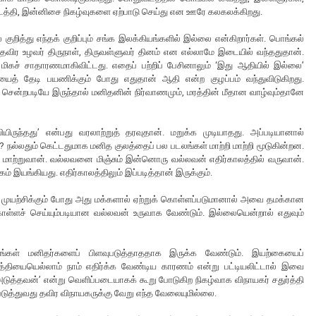
த்தி, இன்னிசை நிகழ்வுகளை ஏற்பாடு செய்து என ஊரே கலகலக்கிறது.
றித்து எந்தக் குறிப்பும் சங்க இலக்கியங்களில் இல்லை என்கிறார்கள். பொங்கல்
விர உழவர் திருநாள், திருவள்ளுவர் தினம் என எல்லாமே இடையில் வந்ததுதான்.
மிகச் சாதாரணமாகிவிட்டது. எதைப் பற்றிப் பேசினாலும் ‘இது ஆதியில் இல்லை’
யைத் தேடி பயணிக்கும் போது எதுதான் ஆதி என்ற குழப்பம் வந்துவிடுகிறது.
 சென்றபடியே இருந்தால் மனிதனின் நிர்வாணமும், மரத்தின் மீதான வாழ்வும்தானே
யிருந்தது’ என்பது வரலாற்றுத் தரவுதான். மறுக்க முடியாதது. அப்படியானால்
ல்லதும் கெட்டதுமாக மனித குலத்தைப் பல படலங்கள் மாற்றி மாற்றி மூடுகின்றன.
 மாற்றுவான். வல்லவனை மிஞ்சும் இன்னொரு வல்லவன் எதிர்காலத்தில் வருவான்.
் இயங்கியது. எதிர்காலத்திலும் இப்படித்தான் இருக்கும்.
முயற்சிக்கும் போது அது மக்களால் ஏற்றுக் கொள்ளப்படுமானால் அவை தமக்கான
ொள்ளச் செய்யும்படியான வல்லவன் உருவாக வேண்டும். இல்லையென்றால் எதுவும்
கங்கள் மனிதர்களைப் பிளவுபடுத்தாததாக இருக்க வேண்டும். இயற்கையைப்
்த்தியையெல்லாம் நாம் எதிர்க்க வேண்டிய காரணம் என்று பட்டியலிட்டால் இவை
அடுத்தவன்’ என்று வெளிப்படையாகக் கூறு போடுகிற நிகழ்வாக விநாயகர் சதுர்த்தி
படுத்துவது தவிர விநாயகருக்கு வேறு எந்த வேலையுமில்லை.