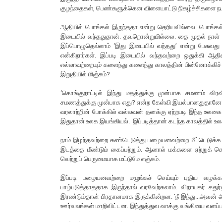
குழந்தைகள், பெண்களுக்கென விளையாட்டு நிகழ்ச்சிகளை நட
ஆதியில் பொங்கல் இருந்ததா என்று தெரியவில்லை. பொங்கல் கு
இடையில் வந்ததுதான். தவறொன்றுமில்லை. தை முதல் நாள் த
இப்பொழுதெல்லாம் ‘இது இடையில் வந்தது’ என்று பேசுவது 
என்கிறார்கள். இப்படி இடையில் வந்தவற்றை ஒதுக்கி ஆதி
எல்லாவற்றையும் களைந்து களைந்து காலத்தின் பின்னோக்கிச்
இறுதியில் மிஞ்சும்?
‘கொங்குநாட்டில் இந்து மதத்துக்கு முன்பாக சமணம் விரவி
சமணத்துக்கு முன்பாக எது? என்ற கேள்வி இயல்பானதுதானே? ந
வரலாற்றின் போக்கில் வல்லவன் தனக்கு ஏற்றபடி இந்த உலகை
இதுதான் உலக இயங்கியல். இப்படித்தான் கடந்த காலத்தில் உலகம
நாம் இழந்தவற்றை கண்டெடுத்து பழையனவற்றை மீட்டெடுக்க 
இடத்தை மீண்டும் கைப்பற்றும். ஆனால் மக்களை ஏற்றுக் க
வெற்றுப் பெருமையாக மட்டுமே எஞ்சும்.
இப்படி பழையனவற்றை மழுங்கச் செய்யும் புதிய வழக்
பாழ்படுத்தாததாக இருந்தால் வரவேற்கலாம். விநாயகர் சதுர
இரண்டும்தான் பிரதானமாக இருக்கின்றன. ‘நீ இந்து...அவன் 
ஊர்வலங்கள் மாறிவிட்டன. இந்துத்துவ வாக்கு வங்கியை வளப்