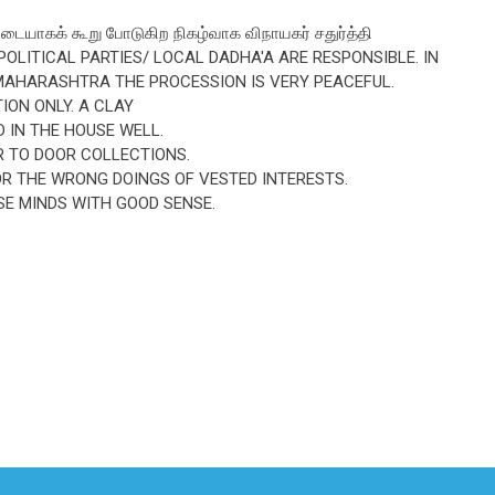
படையாகக் கூறு போடுகிற நிகழ்வாக விநாயகர் சதுர்த்தி
POLITICAL PARTIES/ LOCAL DADHA'A ARE RESPONSIBLE. IN
MAHARASHTRA THE PROCESSION IS VERY PEACEFUL.
TION ONLY. A CLAY
 IN THE HOUSE WELL.
R TO DOOR COLLECTIONS.
OR THE WRONG DOINGS OF VESTED INTERESTS.
SE MINDS WITH GOOD SENSE.