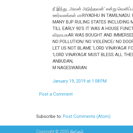
நீ இந்து...அவன் அடுத்தவன்’ என்று வெளிப்
ஊர்வலங்கள் மாRIYADHU IN TAMILNADU. 
MANY BJP RULING STATES INCLUDING 
TILL EARLY 90'S IT WAS A HOUSE FUNC
விநாயகAR WAS BOUGHT AND IMMERSED
NO POLLUTION/ NO VIOLENCE/ NO DOO
LET US NOT BLAME 'LORD VINAYAGA' F
'LORD VINAYAGA' MUST BLESS ALL THE
ANBUDAN,
M NAGESWARAN
January 19, 2019 at 1:08 PM
Post a Comment
Subscribe to:
Post Comments (Atom)
Copyright © 2005
நிசப்தம்