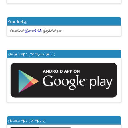
தொடர்புக்கு..
விவரங்கள்
இருக்கின்றன.
இணைப்பில்
நிசப்தம் App (for ஆண்ட்ராய்ட்)
நிசப்தம் App (for Apple)