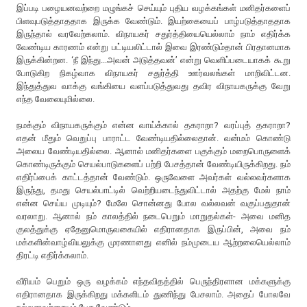
இப்படி பழையனவற்றை மழுங்கச் செய்யும் புதிய வழக்கங்கள் மனிதர்களைப்
பிளவுபடுத்தாததாக இருக்க வேண்டும். இயற்கையைப் பாழ்படுத்தாததாக
இருந்தால் வரவேற்கலாம். விநாயகர் சதுர்த்தியையெல்லாம் நாம் எதிர்க்க
வேண்டிய காரணம் என்று பட்டியலிட்டால் இவை இரண்டும்தான் பிரதானமாக
இருக்கின்றன. ‘நீ இந்து...அவன் அடுத்தவன்’ என்று வெளிப்படையாகக் கூறு
போடுகிற நிகழ்வாக விநாயகர் சதுர்த்தி ஊர்வலங்கள் மாறிவிட்டன.
இந்துத்துவ வாக்கு வங்கியை வளப்படுத்துவது தவிர விநாயகருக்கு வேறு
எந்த வேலையுமில்லை.
நமக்கும் விநாயகருக்கும் என்ன வாய்க்கால் தகராறா? வரப்புத் தகராறா?
எதன் மீதும் வெறுப்பு பாராட்ட வேண்டியதில்லைதான். வன்மம் கொண்டு
அலைய வேண்டியதில்லை. ஆனால் மனிதர்களை பகுக்கும் மறைபொருளைக்
கொண்டிருக்கும் செயல்பாடுகளைப் பற்றி பேசத்தான் வேண்டியிருக்கிறது. நம்
எதிர்ப்பைக் காட்டத்தான் வேண்டும். ஒருவேளை அவர்கள் வல்லவர்களாக
இருந்து, தமது செயல்பாட்டில் வெற்றியடைந்துவிட்டால் அதற்கு மேல் நாம்
என்ன செய்ய முடியும்? மேலே சொன்னது போல வல்லவன் வகுப்பதுதான்
வரலாறு. ஆனால் நம் காலத்தில் நடைபெறும் மாறுதல்கள்- அவை மனித
குலத்துக்கு ஏதேனுமொருவகையில் எதிரானதாக இருப்பின், அவை நம்
மக்களின்வாழ்வியலுக்கு முரணானது எனில் நம்முடைய ஆற்றலையெல்லாம்
திரட்டி எதிர்க்கலாம்.
வீரியம் பெறும் ஒரு வழக்கம் எந்தவிதத்தில் பெருந்திரளான மக்களுக்கு
எதிரானதாக இருக்கிறது மக்களிடம் துணிந்து பேசலாம். அதைப் போலவே