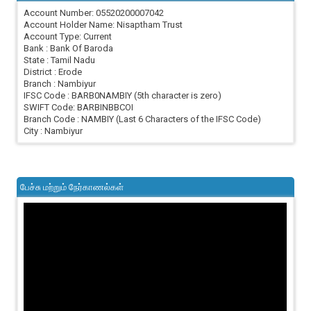
Account Number: 05520200007042
Account Holder Name: Nisaptham Trust
Account Type: Current
Bank : Bank Of Baroda
State : Tamil Nadu
District : Erode
Branch : Nambiyur
IFSC Code : BARB0NAMBIY (5th character is zero)
SWIFT Code: BARBINBBCOI
Branch Code : NAMBIY (Last 6 Characters of the IFSC Code)
City : Nambiyur
பேச்சு மற்றும் நேர்காணல்கள்