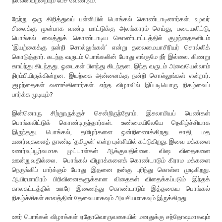
நல்லனவற்றையும் பேச வேண்டும்.
நேற்று ஒரு கிறித்துவப் பள்ளியில் பொங்கல் கொண்டாடினார்கள். உழவர்
சிலைக்கு முன்பாக வண்டி மாட்டுக்கு அலங்காரம் செய்து, படையலிட்டு,
பொங்கல் வைத்துக் கொண்டாடிய கொண்டாட்டத்தில் குழந்தைகளிடம்
‘இயற்கைக்கு நன்றி சொல்லுங்கள்’ என்று தலைமையாசிரியர் சொல்லிக்
கொடுத்தார். கடந்த வருடம் பொங்கலின் போது எங்குமே நீர் இல்லை. கிணறு
காய்ந்து கிடந்தது. ஓடைகள் பிளந்து கிடந்தன. இந்த வருடம் அவையெல்லாம்
நிரம்பியிருக்கின்றன. இயற்கை அன்னைக்கு நன்றி சொல்லுங்கள் என்றார்.
குழந்தைகள் வணங்கினார்கள். எந்த விழாவில் இப்படியொரு நிகழ்வைப்
பார்க்க முடியும்?
இன்னொரு சிற்றூருக்குச் சென்றிருந்தோம். இசுலாமியப் பெண்கள்
பொங்கலிட்டுக் கொண்டிருந்தார்கள். உண்மையிலேயே நெகிழ்ச்சியாக
இருந்தது. பொங்கல், தமிழர்களை ஒன்றிணைக்கிறது. சாதி, மத
உணர்வுகளைத் தாண்டி ‘தமிழன்’ என்ற புள்ளியில் கட்டுகிறது. இவை மக்களை
உணர்வுப்பூர்வமாக முட்டாள்கள் ஆக்குவதில்லை. விஷ விதைகளை
ஊன்றுவதில்லை. பொங்கல் விழாக்களைக் கொண்டாடும் கிராம மக்களை
நெருங்கிப் பார்க்கும் போது இதனை நன்கு புரிந்து கொள்ள முடிகிறது.
ஆயிரமாயிரம் பிரிவினைகளுக்கான விதைகள் விதைக்கப்படும் இந்தக்
காலகட்டத்தில் ஊரே இணைந்து கொண்டாடும் இத்தகைய பொங்கல்
நிகழ்ச்சிகள் காலத்தின் தேவையாகவும் அவசியமாகவும் இருக்கிறது.
ஊர் பொங்கல் விழாக்கள் ஏதோவொருவகையில் மனதுக்கு சந்தோஷமாகவும்