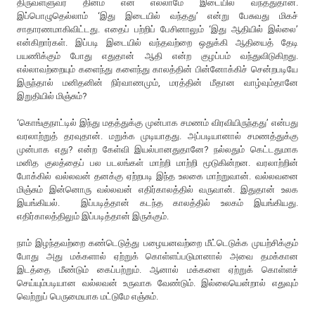
திருவள்ளுவர் தினம் என எல்லாமே இடையில் வந்ததுதான்.
இப்பொழுதெல்லாம் ‘இது இடையில் வந்தது’ என்று பேசுவது மிகச்
சாதாரணமாகிவிட்டது. எதைப் பற்றிப் பேசினாலும் ‘இது ஆதியில் இல்லை’
என்கிறார்கள். இப்படி இடையில் வந்தவற்றை ஒதுக்கி ஆதியைத் தேடி
பயணிக்கும் போது எதுதான் ஆதி என்ற குழப்பம் வந்துவிடுகிறது.
எல்லாவற்றையும் களைந்து களைந்து காலத்தின் பின்னோக்கிச் சென்றபடியே
இருந்தால் மனிதனின் நிர்வாணமும், மரத்தின் மீதான வாழ்வும்தானே
இறுதியில் மிஞ்சும்?
‘கொங்குநாட்டில் இந்து மதத்துக்கு முன்பாக சமணம் விரவியிருந்தது’ என்பது
வரலாற்றுத் தரவுதான். மறுக்க முடியாதது. அப்படியானால் சமணத்துக்கு
முன்பாக எது? என்ற கேள்வி இயல்பானதுதானே? நல்லதும் கெட்டதுமாக
மனித குலத்தைப் பல படலங்கள் மாற்றி மாற்றி மூடுகின்றன. வரலாற்றின்
போக்கில் வல்லவன் தனக்கு ஏற்றபடி இந்த உலகை மாற்றுவான். வல்லவனை
மிஞ்சும் இன்னொரு வல்லவன் எதிர்காலத்தில் வருவான். இதுதான் உலக
இயங்கியல். இப்படித்தான் கடந்த காலத்தில் உலகம் இயங்கியது.
எதிர்காலத்திலும் இப்படித்தான் இருக்கும்.
நாம் இழந்தவற்றை கண்டெடுத்து பழையனவற்றை மீட்டெடுக்க முயற்சிக்கும்
போது அது மக்களால் ஏற்றுக் கொள்ளப்படுமானால் அவை தமக்கான
இடத்தை மீண்டும் கைப்பற்றும். ஆனால் மக்களை ஏற்றுக் கொள்ளச்
செய்யும்படியான வல்லவன் உருவாக வேண்டும். இல்லையென்றால் எதுவும்
வெற்றுப் பெருமையாக மட்டுமே எஞ்சும்.