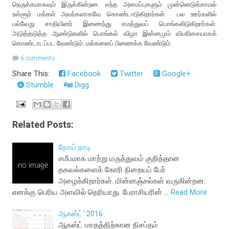
நெருக்கமாகவும் இருக்கின்றன. எந்த அமைப்புகளும் முன்னெடுக்காமல்
உள்ளூர் மக்கள் அவர்களாகவே கொண்டாடுகிறார்கள். பல ஊர்களில்
பல்வேறு சாதியினர் இணைந்து சமத்துவப் பொங்கலிடுகிறார்கள்.
அடுத்தடுத்த ஆண்டுகளில் பொங்கல் விழா இன்னமும் விமரிசையாகக்
கொண்டாடப்பட வேண்டும். மக்களைப் பிணைக்க வேண்டும்.
6 comments
Share This:
Facebook
Twitter
Google+
Stumble
Digg
Related Posts:
நோய் நாடி
சமீபமாக மாற்று மருத்துவம் குறித்தான
தகவல்களைக் கோரி நிறையப் பேர்
அழைக்கிறார்கள். மின்னஞ்சல்கள் வருகின்றன.
எனக்கு பெரிய அளவில் தெரியாது. பேராசியரின் …
Read More
ஆகஸ்ட்’ 2016
ஆகஸ்ட் மாதத்திற்கான நிசப்தம்