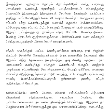
இதைத்தான் 'புதியதாக தொழில் தொடங்குகிறேன்' என்று யாராவது
சொன்னால் சொல்லத் தோன்றும். அடுத்தவர்களிடம் சம்பளத்துக்கு
வேலையில் இருந்தாலும் இதைத்தான் சொல்லத் தோன்றும். வாய்ப்புகள்
குறித்து மனம் யோசித்துக் கொண்டேயிருக்க வேண்டும். பொதுவாக நமக்கு
சம்பளம் வந்து கொண்டிருக்கும் வரையில் எதுவுமே பிரச்சினையில்லை.
எப்பொழுதாவது சம்பளம் ஆட்டம் காணும் போதுதான் பயம் வந்துவிடுகிறது.
அதுவும் முப்பத்தைந்தை தாண்டிய பிறகு கேட்கவே வேண்டியதில்லை.
இ.எம்.ஐ தொடங்கி குழந்தைகளுக்கான பள்ளிக்கட்டணம் வரை எல்லாமும்
சேர்ந்து பயமுறுத்தும். அதனால்தான் பதறுகிறார்கள்.
எந்தக் காலத்திலும் பயப்பட வேண்டியதில்லை என்பதை நாம் திரும்பத்
திரும்பச் சொல்லிக் கொண்டிருக்கலாம். இந்த உலகத்தின் தேவைகள் மிக
அதிகம். அந்த தேவையை நிறைவேற்றும் ஒரு மீச்சிறு பகுதியை நாம்
அடையாளம் கண்டறிந்து எடுத்துக் கொண்டால் போதும். வாழ்நாள்
முழுக்கவும் சம்பாதித்துக் கொண்டிருக்கலாம். வெறும் டிகிரியை வைத்துக்
கொண்டு அடுத்தவனுக்கு மாடு மாதிரி உழைத்து, எப்பொழுதுமே ஜன்னலைத்
தாண்டி யோசிக்கவில்லையென்றால் ஜன்னலைத் தாண்டி எட்டிக்
குதிக்கத்தான் தோன்றும்.
உண்மையிலேயே பணம், வேலை, சம்பளம் என்பதெல்லாம் அற்பமான
விஷயங்கள். சத்தியமாகத்தான். எப்படியோ அவற்றை மிக
முக்கியமானவையாக நம் மனம் நினைத்துக் கொள்கிறது. அதுதான் நம்
பெரும்பாலான பிரச்சினைகளுக்கும் மூல காரணமாகிவிடுகிறது. கடைசிக்கு,