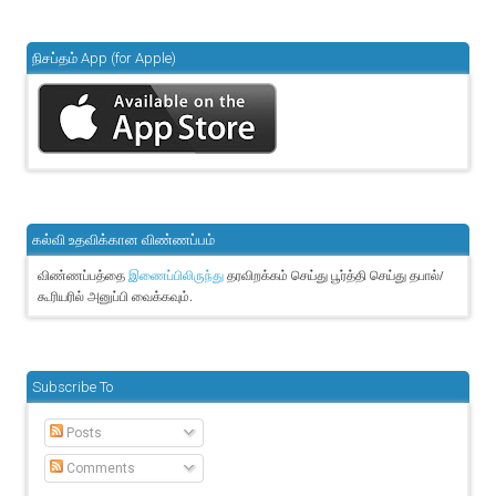
நிசப்தம் App (for Apple)
கல்வி உதவிக்கான விண்ணப்பம்
விண்ணப்பத்தை
தரவிறக்கம் செய்து பூர்த்தி செய்து தபால்/
இணைப்பிலிருந்து
கூரியரில் அனுப்பி வைக்கவும்.
Subscribe To
Posts
Comments