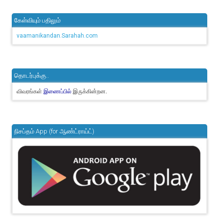
கேள்வியும் பதிலும்
vaamanikandan.Sarahah.com
தொடர்புக்கு..
விவரங்கள்
இருக்கின்றன.
இணைப்பில்
நிசப்தம் App (for ஆண்ட்ராய்ட்)