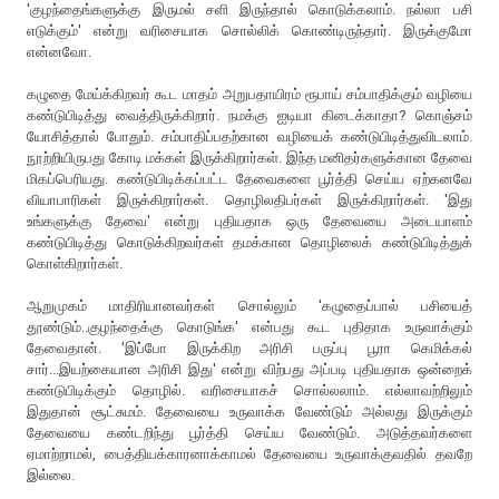
'குழந்தைங்களுக்கு இருமல் சளி இருந்தால் கொடுக்கலாம். நல்லா பசி
எடுக்கும்' என்று வரிசையாக சொல்லிக் கொண்டிருந்தார். இருக்குமோ
என்னவோ.
கழுதை மேய்க்கிறவர் கூட மாதம் அறுபதாயிரம் ரூபாய் சம்பாதிக்கும் வழியை
கண்டுபிடித்து வைத்திருக்கிறார். நமக்கு ஐடியா கிடைக்காதா? கொஞ்சம்
யோசித்தால் போதும். சம்பாதிப்பதற்கான வழியைக் கண்டுபிடித்துவிடலாம்.
நூற்றியிருபது கோடி மக்கள் இருக்கிறார்கள். இந்த மனிதர்களுக்கான தேவை
மிகப்பெரியது. கண்டுபிடிக்கப்பட்ட தேவைகளை பூர்த்தி செய்ய ஏற்கனவே
வியாபாரிகள் இருக்கிறார்கள். தொழிலதிபர்கள் இருக்கிறார்கள். 'இது
உங்களுக்கு தேவை' என்று புதியதாக ஒரு தேவையை அடையாளம்
கண்டுபிடித்து கொடுக்கிறவர்கள் தமக்கான தொழிலைக் கண்டுபிடித்துக்
கொள்கிறார்கள்.
ஆறுமுகம் மாதிரியானவர்கள் சொல்லும் 'கழுதைப்பால் பசியைத்
தூண்டும்..குழந்தைக்கு கொடுங்க' என்பது கூட புதிதாக உருவாக்கும்
தேவைதான். 'இப்போ இருக்கிற அரிசி பருப்பு பூரா கெமிக்கல்
சார்...இயற்கையான அரிசி இது' என்று விற்பது அப்படி புதியதாக ஒன்றைக்
கண்டுபிடிக்கும் தொழில். வரிசையாகச் சொல்லலாம். எல்லாவற்றிலும்
இதுதான் சூட்சுமம். தேவையை உருவாக்க வேண்டும் அல்லது இருக்கும்
தேவையை கண்டறிந்து பூர்த்தி செய்ய வேண்டும். அடுத்தவர்களை
ஏமாற்றாமல், பைத்தியக்காரனாக்காமல் தேவையை உருவாக்குவதில் தவறே
இல்லை.