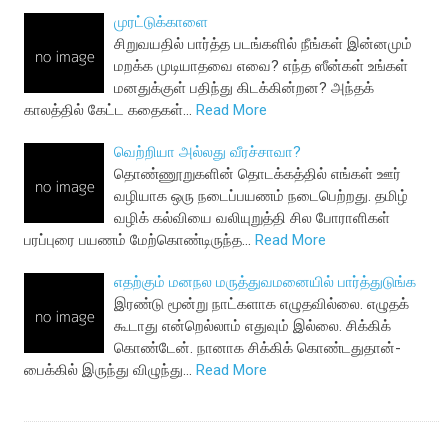
முரட்டுக்காளை
சிறுவயதில் பார்த்த படங்களில் நீங்கள் இன்னமும்
மறக்க முடியாதவை எவை? எந்த ஸீன்கள் உங்கள்
மனதுக்குள் பதிந்து கிடக்கின்றன? அந்தக்
காலத்தில் கேட்ட கதைகள்…
Read More
வெற்றியா அல்லது வீரச்சாவா?
தொண்ணூறுகளின் தொடக்கத்தில் எங்கள் ஊர்
வழியாக ஒரு நடைப்பயணம் நடைபெற்றது. தமிழ்
வழிக் கல்வியை வலியுறுத்தி சில போராளிகள்
பரப்புரை பயணம் மேற்கொண்டிருந்த…
Read More
எதற்கும் மனநல மருத்துவமனையில் பார்த்துடுங்க
இரண்டு மூன்று நாட்களாக எழுதவில்லை. எழுதக்
கூடாது என்றெல்லாம் எதுவும் இல்லை. சிக்கிக்
கொண்டேன். நானாக சிக்கிக் கொண்டதுதான்-
பைக்கில் இருந்து விழுந்து…
Read More