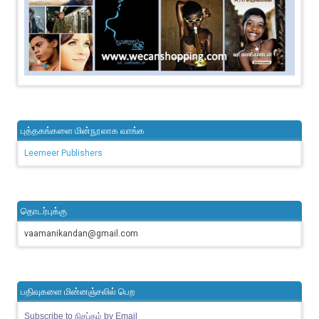
புத்தகங்களை மின்நூலாக வாங்க
Leemeer Publishers
தொடர்புக்கு
vaamanikandan@gmail.com
பதிவுகளை மின்னஞ்சலில் பெற
Subscribe to நிசப்தம் by Email