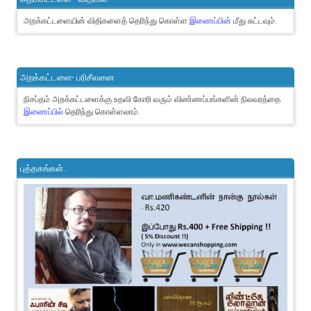
அறக்கட்டளையின் விதிகளைத் தெரிந்து கொள்ள
இணைப்பின்
மீது சுட்டவும்.
அறக்கட்டளை- பரிசீலனை
நிசப்தம் அறக்கட்டளைக்கு உதவி கோரி வரும் விண்ணப்பங்களின் நிலவரத்தை
இணைப்பில்
தெரிந்து கொள்ளலாம்.
புத்தகங்கள்..