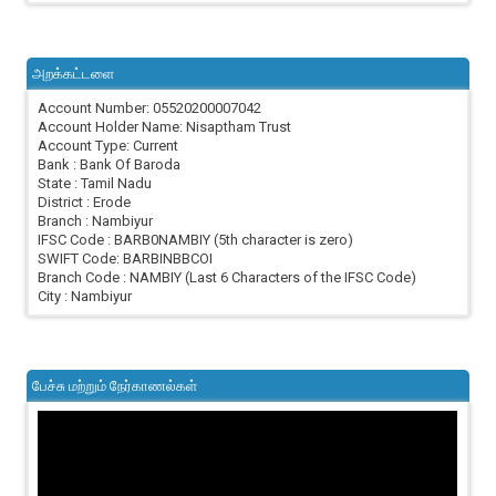
அறக்கட்டளை
Account Number: 05520200007042
Account Holder Name: Nisaptham Trust
Account Type: Current
Bank : Bank Of Baroda
State : Tamil Nadu
District : Erode
Branch : Nambiyur
IFSC Code : BARB0NAMBIY (5th character is zero)
SWIFT Code: BARBINBBCOI
Branch Code : NAMBIY (Last 6 Characters of the IFSC Code)
City : Nambiyur
பேச்சு மற்றும் நேர்காணல்கள்