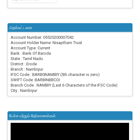
அறக்கட்டளை
Account Number: 05520200007042
Account Holder Name: Nisaptham Trust
Account Type: Current
Bank : Bank Of Baroda
State : Tamil Nadu
District : Erode
Branch : Nambiyur
IFSC Code : BARB0NAMBIY (5th character is zero)
SWIFT Code: BARBINBBCOI
Branch Code : NAMBIY (Last 6 Characters of the IFSC Code)
City : Nambiyur
பேச்சு மற்றும் நேர்காணல்கள்