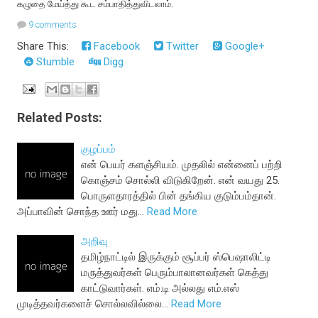
கழுதை மேய்த்து கூட சம்பாதித்துவிடலாம்.
9 comments
Share This:
Facebook
Twitter
Google+
Stumble
Digg
Related Posts:
குழப்பம்
என் பெயர் களஞ்சியம். முதலில் என்னைப் பற்றி
கொஞ்சம் சொல்லி விடுகிறேன். என் வயது 25.
பொருளதாரத்தில் பின் தங்கிய குடும்பம்தான்.
அப்பாவின் சொந்த ஊர் மது…
Read More
அறிவு
தமிழ்நாட்டில் இருக்கும் சூப்பர் ஸ்பெஷாலிட்டி
மருத்துவர்கள் பெரும்பாலானவர்கள் கெத்து
காட்டுவார்கள். எம்.டி அல்லது எம்.எஸ்
முடித்தவர்களைச் சொல்லவில்லை…
Read More