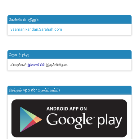
கேள்வியும் பதிலும்
vaamanikandan.Sarahah.com
தொடர்புக்கு..
விவரங்கள்
இருக்கின்றன.
இணைப்பில்
நிசப்தம் App (for ஆண்ட்ராய்ட்)