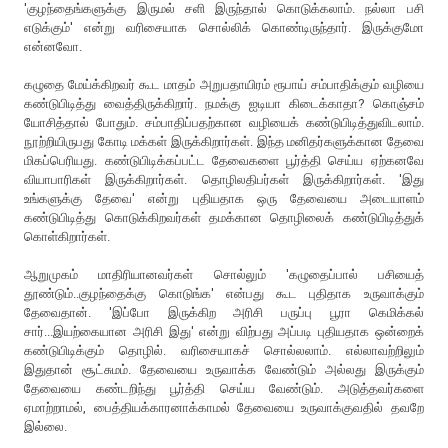
'குழந்தைங்களுக்கு இருமல் சளி இருந்தால் கொடுக்கலாம். நல்லா பசி
எடுக்கும்' என்று வரிசையாக சொல்லிக் கொண்டிருந்தார். இருக்குமோ
என்னவோ.
கழுதை மேய்க்கிறவர் கூட மாதம் அறுபதாயிரம் ரூபாய் சம்பாதிக்கும் வழியை
கண்டுபிடித்து வைத்திருக்கிறார். நமக்கு ஐடியா கிடைக்காதா? கொஞ்சம்
யோசித்தால் போதும். சம்பாதிப்பதற்கான வழியைக் கண்டுபிடித்துவிடலாம்.
நூற்றியிருபது கோடி மக்கள் இருக்கிறார்கள். இந்த மனிதர்களுக்கான தேவை
மிகப்பெரியது. கண்டுபிடிக்கப்பட்ட தேவைகளை பூர்த்தி செய்ய ஏற்கனவே
வியாபாரிகள் இருக்கிறார்கள். தொழிலதிபர்கள் இருக்கிறார்கள். 'இது
உங்களுக்கு தேவை' என்று புதியதாக ஒரு தேவையை அடையாளம்
கண்டுபிடித்து கொடுக்கிறவர்கள் தமக்கான தொழிலைக் கண்டுபிடித்துக்
கொள்கிறார்கள்.
ஆறுமுகம் மாதிரியானவர்கள் சொல்லும் 'கழுதைப்பால் பசியைத்
தூண்டும்..குழந்தைக்கு கொடுங்க' என்பது கூட புதிதாக உருவாக்கும்
தேவைதான். 'இப்போ இருக்கிற அரிசி பருப்பு பூரா கெமிக்கல்
சார்...இயற்கையான அரிசி இது' என்று விற்பது அப்படி புதியதாக ஒன்றைக்
கண்டுபிடிக்கும் தொழில். வரிசையாகச் சொல்லலாம். எல்லாவற்றிலும்
இதுதான் சூட்சுமம். தேவையை உருவாக்க வேண்டும் அல்லது இருக்கும்
தேவையை கண்டறிந்து பூர்த்தி செய்ய வேண்டும். அடுத்தவர்களை
ஏமாற்றாமல், பைத்தியக்காரனாக்காமல் தேவையை உருவாக்குவதில் தவறே
இல்லை.