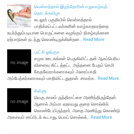
வெள்ளத்தால் இழந்தோரின் மறுவாழ்வுத்
தொடக்கவிழா
கடலூர் பகுதியில் வெள்ளத்தால்
பாதிக்கப்பட்டவர்களின் வாழ்வாதாரத்தை
உயர்த்தும்படியான பொருட்களை வழங்கும் நிகழ்வுக்கான
ஏற்பாடுகள் நடந்து கொண்டிருக்கின்றன…
Read More
புரட்சி ஓங்குக
சமூக ஊடகங்கள் பெருகிவிட்டதன் ஆகப்பெரிய
விளைவு கிட்டத்தட்ட அத்தனை பேரும் செமி
சேகுவேராக்களாகவும் அரைப்பாதி
அம்பேத்கர்களாகவும் மாறிவிட்டதுதான். சாவர்க…
Read More
கிள்ளு
வெகு காலம் ருத்திராட்சை அணிந்திருந்தேன்.
ஆனால் அம்மா ஏதாவது குறை சொல்லிக்
கொண்டேயிருந்தார். அதை அணிந்து கொண்டு
அசைவம் சாப்பிடக் கூடாது; பொய் சொல்லக்…
Read More