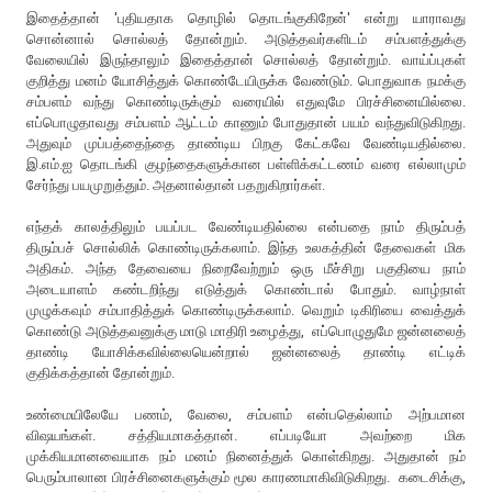
இதைத்தான் 'புதியதாக தொழில் தொடங்குகிறேன்' என்று யாராவது
சொன்னால் சொல்லத் தோன்றும். அடுத்தவர்களிடம் சம்பளத்துக்கு
வேலையில் இருந்தாலும் இதைத்தான் சொல்லத் தோன்றும். வாய்ப்புகள்
குறித்து மனம் யோசித்துக் கொண்டேயிருக்க வேண்டும். பொதுவாக நமக்கு
சம்பளம் வந்து கொண்டிருக்கும் வரையில் எதுவுமே பிரச்சினையில்லை.
எப்பொழுதாவது சம்பளம் ஆட்டம் காணும் போதுதான் பயம் வந்துவிடுகிறது.
அதுவும் முப்பத்தைந்தை தாண்டிய பிறகு கேட்கவே வேண்டியதில்லை.
இ.எம்.ஐ தொடங்கி குழந்தைகளுக்கான பள்ளிக்கட்டணம் வரை எல்லாமும்
சேர்ந்து பயமுறுத்தும். அதனால்தான் பதறுகிறார்கள்.
எந்தக் காலத்திலும் பயப்பட வேண்டியதில்லை என்பதை நாம் திரும்பத்
திரும்பச் சொல்லிக் கொண்டிருக்கலாம். இந்த உலகத்தின் தேவைகள் மிக
அதிகம். அந்த தேவையை நிறைவேற்றும் ஒரு மீச்சிறு பகுதியை நாம்
அடையாளம் கண்டறிந்து எடுத்துக் கொண்டால் போதும். வாழ்நாள்
முழுக்கவும் சம்பாதித்துக் கொண்டிருக்கலாம். வெறும் டிகிரியை வைத்துக்
கொண்டு அடுத்தவனுக்கு மாடு மாதிரி உழைத்து, எப்பொழுதுமே ஜன்னலைத்
தாண்டி யோசிக்கவில்லையென்றால் ஜன்னலைத் தாண்டி எட்டிக்
குதிக்கத்தான் தோன்றும்.
உண்மையிலேயே பணம், வேலை, சம்பளம் என்பதெல்லாம் அற்பமான
விஷயங்கள். சத்தியமாகத்தான். எப்படியோ அவற்றை மிக
முக்கியமானவையாக நம் மனம் நினைத்துக் கொள்கிறது. அதுதான் நம்
பெரும்பாலான பிரச்சினைகளுக்கும் மூல காரணமாகிவிடுகிறது. கடைசிக்கு,