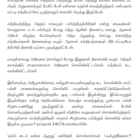
சமாதியில் சசிகலா சத்தியம் அடித்தது போல அடித்து வாங்கி கொண்டார்.
அவர் அதுவரைக்கும் பேசிப் பேசி என்னை உருக்கி வைத்திருந்தார் என்பதால்
எப்படி சத்தியம் கேட்டிருந்தாலும் கையில் அடித்து இருப்பேன்.
சத்தியத்திற்கு பிறகும் சகலமும் பார்த்திருக்கிறேன் என்று வையுங்கள்.
பொதுவாக படம் பார்க்கும் போது அந்த ஆளின் நினைப்பு வராது. ஆனால்
அரியர் விழுந்த போதெல்லாம் அந்த ஆளுக்கு செய்து கொடுத்த
சத்தியம்தான் நினைவுக்கு வரும். ஆனால் சத்தியத்தையும் மீறி எப்படியோ
திக்கித் திணறி படிப்பை முடித்துவிட்டேன்.
யாருக்காவது அறிவுரை சொல்லும் போது இதுதான் நினைவில் வரும். அந்தக்
காலத்தில் சாதாரணமாக அறிவுரை சொல்லிவிட்டார்கள். சத்தியம் கூட
வாங்கிவிட்டார்கள்.
இன்றைக்கு அறிமுகமில்லாத- கல்லூரி பையன்களுக்கு கூட சொல்லிவிடலாம்.
பள்ளி மாணவர்களுக்கு சொல்லிப் பாருங்கள். கதறவிட்டுவிடுவார்கள்.
திருப்பூரில் நகரத்துக்குள்ளுயே ஒரு டாஸ்மாக் இருக்கிறது. இப்பொழுதும்
இருக்கிறதா என்று தெரியவில்லை. கொஞ்ச காலத்துக்கு முன்பாக பள்ளி
சீருடையணிந்து குடித்துவிட்டு நான்கு மாணவர்கள் பேசிக்
கொண்டிருந்தார்கள். நண்பர் ஒருவர் சந்திக்க வருவதாகச் சொல்லியிருந்தார்.
அவருக்காக காத்திருந்தேன். சமூகம் சீரழிவதை பார்த்துக் கொண்டு சும்மா
இருக்க முடியுமா? நாம்தான் 24x7 போராளியாச்சே.
'தம்பி டைம் என்ன ஆகுது' என்றேன். சொன்னார்கள். 'படிக்குறீங்களா?'