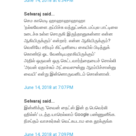
June 14, 2018 at 6:34 PM
Selvaraj said...
செம காமெடி ஹாஹாஹாஹாஹா
'நல்லவேளை..தப்பிச்சு வந்துட்டீங்க..மப்புல பாட்டிலை
உடைச்சு உள்ள சொருகி இருந்தானுகன்னா என்ன
ஆகியிருக்கும்' என்றார். என்ன ஆகியிருக்கும்?
வெளியே சரியும் கிட்டினியை கையில் பிடித்துக்
கொண்டு ஓட வேண்டியதாகியிருக்கும்'
அதில் ஒருவன் ஒரு கெட்டவார்த்தையைச் சொல்லி
'அவன் ஏதாச்சும் அட்வைஸுன்னு ஆரம்பிச்சான்னு
வையி' என்று இன்னொருவனிடம் சொன்னான்.
June 14, 2018 at 7:07 PM
Selvaraj said...
இன்னிக்கு 'செவன் நைட்ஸ் இன் த பெவெர்லி
ஹில்ஸ்' படத்த யாரெல்லாம் Google பண்ணுனீங்க.
நிசப்தம் வாசகர்கள் வெட்கபடாம கை தூக்குங்க
June 14, 2018 at 7:09 PM