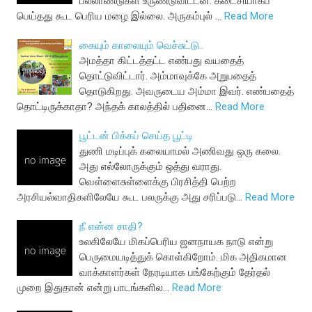
பல்லாண்டுகள் உருண்டுவிட்டன. கடைசியாகப்
பெய்தது கூட பெரிய மழை இல்லை. அருகம்புல் …
Read More
கையும் காலையும் வெச்சுட்டு..
அமத்தா கிட்டத்தட்ட எண்பது வயதைத்
தொட்டுவிட்டார். அம்மாவுக்கே அறுபதைத்
தொடுகிறது. அவருடைய அம்மா இவர். எண்பதைத்
தொட்டிருக்காதா? அந்தக் காலத்தில் பதினை…
Read More
பூட்டன் பிக்கப் செய்த பூட்டி
துணி மடிப்புக் கலையாமல் அணிவது ஒரு கலை.
அது எல்லோருக்கும் ஒத்து வராது.
வெள்ளைசுள்ளைக்கு பிரசித்தி பெற்ற
அரசியல்வாதிகளிலேயே கூட பலருக்கு அது சரிப்படு…
Read More
நீ என்ன சாதி?
உலகிலேயே மிகப்பெரிய ஜனநாயக நாடு என்று
பெருமையடித்துக் கொள்கிறோம். மிக அதிகமான
வாக்காளர்கள் நேரடியாக பங்கேற்கும் தேர்தல்
முறை இதுதான் என்று பாடங்களில…
Read More