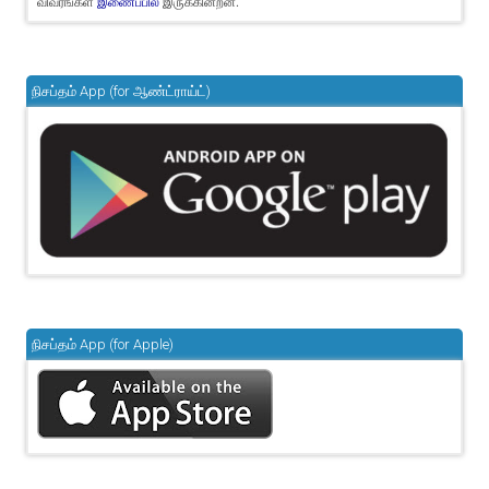
விவரங்கள்
இருக்கின்றன.
இணைப்பில்
நிசப்தம் App (for ஆண்ட்ராய்ட்)
நிசப்தம் App (for Apple)