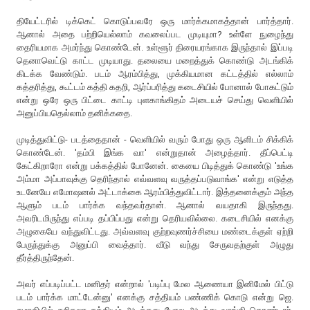
தியேட்டரில் டிக்கெட் கொடுப்பவரே ஒரு மார்க்கமாகத்தான் பார்த்தார்.
ஆனால் அதை பற்றியெல்லாம் கவலைப்பட முடியுமா? உள்ளே நுழைந்து
தைரியமாக அமர்ந்து கொண்டேன். உள்ளூர் திரையரங்காக இருந்தால் இப்படி
தெனாவெட்டு காட்ட முடியாது. தலையை மறைத்துக் கொண்டு அடங்கிக்
கிடக்க வேண்டும். படம் ஆரம்பித்து, முக்கியமான கட்டத்தில் எல்லாம்
கத்தரித்து, கூட்டம் கத்தி கதறி, ஆர்ப்பரித்து கடைசியில் போனால் போகட்டும்
என்று ஒரே ஒரு பிட்டை காட்டி புளகாங்கிதம் அடையச் செய்து வெளியில்
அனுப்பியதெல்லாம் தனிக்கதை.
முடித்துவிட்டு- படத்தைதான் - வெளியில் வரும் போது ஒரு ஆளிடம் சிக்கிக்
கொண்டேன். 'தம்பி இங்க வா' என்றுதான் அழைத்தார். தீப்பெட்டி
கேட்கிறாரோ என்று பக்கத்தில் போனேன். கையை பிடித்துக் கொண்டு 'உங்க
அம்மா அப்பாவுக்கு தெரிந்தால் எவ்வளவு வருத்தப்படுவாங்க' என்று எடுத்த
உடனேயே எமோஷனல் அட்டாக்கை ஆரம்பித்துவிட்டார். இத்தனைக்கும் அந்த
ஆளும் படம் பார்க்க வந்தவர்தான். ஆனால் வயதாகி இருந்தது.
அவரிடமிருந்து எப்படி தப்பிப்பது என்று தெரியவில்லை. கடைசியில் எனக்கு
அழுகையே வந்துவிட்டது. அவ்வளவு குற்றவுணர்ச்சியை மண்டைக்குள் ஏற்றி
பேருந்துக்கு அனுப்பி வைத்தார். வீடு வந்து சேருவதற்குள் அழுது
தீர்த்திருந்தேன்.
அவர் எப்படிப்பட்ட மனிதர் என்றால் 'படிப்பு மேல ஆணையா இனிமேல் பிட்டு
படம் பார்க்க மாட்டேன்னு' எனக்கு சத்தியம் பண்ணிக் கொடு என்று ஜெ.