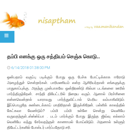
SKIP TO CONTENT
தம்பி எனக்கு ஒரு சத்தியம் செஞ்சு கொடு..
6/14/2018 01:38:00 PM
ஒன்பதாம் வகுப்பு படிக்கும் போது ஒரு பேச்சு போட்டிக்காக ஈரோடு
அழைத்துச் சென்றார்கள். பாரிமணியம் என்ற ஆசிரியர்தான் எங்களுக்கு
பாதுகாப்புக்கு. அதற்கு முன்பாகவே ஒன்றிரண்டு கில்மா படங்களை ஊரில்
பார்த்திருந்தேன். சாந்தி தியேட்டரில் நிறைய வரும். ஆனால் பிரச்சினை
என்னவென்றால் யாராவது பார்த்துவிட்டால் பெரிய வம்பாகிவிடும்.
இப்பொழுதே சுண்டைக்காய் மாதிரிதான் இருக்கிறேன். பள்ளிக் காலத்தில்
கேட்கவா வேண்டும்? பம்மி பம்மி உள்ளே சென்று வெளியே
வருவதற்குள்..ஸ்ஸ்ஸ்ப்பா . படம் பார்க்கும் போது இருந்த ஜிவ்வு எல்லாம்
வெளியே வந்து சேர்வதற்குள் காணாமல் போய்விடும். அதனால் உள்ளூர்
தியேட்டர்களில் போஸ்டர் பார்ப்பதோடு சரி.