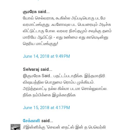
குமரேசு said...
யோவ் செல்வராசு, கூகிள்ல அப்படியொரு படமே
வரமாட்டீங்குது. ஃபளோவுல பட பெயரையும் அடிச்சு
விட்டுட்டாரு போல. வரவர நிசப்தமும் சவுக்கு தளம்
மாரியே ஆயிட்டு - எது உண்மை எது காமெடின்னு
தெரிய மாட்டீங்குது!
June 14, 2018 at 9:49 PM
Selvaraj said...
@குமரேசு Said... பதட்டப்படாதீங்க. இந்தமாதிரி
விஷயத்தில பொறுமை ரொம்ப முக்கியம்.
அடுத்தவாட்டி நல்ல கில்மா படமா சொல்லுவாப்ல.
நீங்க நம்பிக்கை இழக்காதீங்க
June 15, 2018 at 4:17 PM
சேக்காளி
said...
//இன்னிக்கு 'செவன் நைட்ஸ் இன் த பெவெர்லி