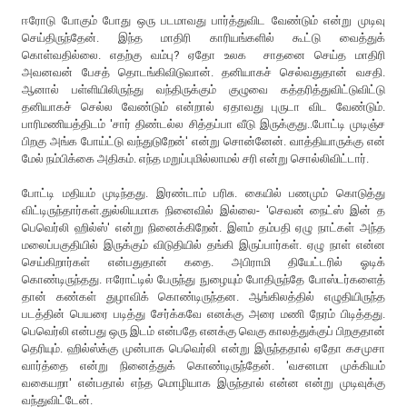
ஈரோடு போகும் போது ஒரு படமாவது பார்த்துவிட வேண்டும் என்று முடிவு
செய்திருந்தேன். இந்த மாதிரி காரியங்களில் கூட்டு வைத்துக்
கொள்வதில்லை. எதற்கு வம்பு? ஏதோ உலக சாதனை செய்த மாதிரி
அவனவன் பேசத் தொடங்கிவிடுவான். தனியாகச் செல்வதுதான் வசதி.
ஆனால் பள்ளியிலிருந்து வந்திருக்கும் குழுவை கத்தரித்துவிட்டுவிட்டு
தனியாகச் செல்ல வேண்டும் என்றால் ஏதாவது புருடா விட வேண்டும்.
பாரிமணியத்திடம் 'சார் திண்டல்ல சித்தப்பா வீடு இருக்குது..போட்டி முடிஞ்ச
பிறகு அங்க போய்ட்டு வந்துடுறேன்' என்று சொன்னேன். வாத்தியாருக்கு என்
மேல் நம்பிக்கை அதிகம். எந்த மறுப்புமில்லாமல் சரி என்று சொல்லிவிட்டார்.
போட்டி மதியம் முடிந்தது. இரண்டாம் பரிசு. கையில் பணமும் கொடுத்து
விட்டிருந்தார்கள்.துல்லியமாக நினைவில் இல்லை- 'செவன் நைட்ஸ் இன் த
பெவெர்லி ஹில்ஸ்' என்று நினைக்கிறேன். இளம் தம்பதி ஏழு நாட்கள் அந்த
மலைப்பகுதியில் இருக்கும் விடுதியில் தங்கி இருப்பார்கள். ஏழு நாள் என்ன
செய்கிறார்கள் என்பதுதான் கதை. அபிராமி தியேட்டரில் ஓடிக்
கொண்டிருந்தது. ஈரோட்டில் பேருந்து நுழையும் போதிருந்தே போஸ்டர்களைத்
தான் கண்கள் துழாவிக் கொண்டிருந்தன. ஆங்கிலத்தில் எழுதியிருந்த
படத்தின் பெயரை படித்து சேர்க்கவே எனக்கு அரை மணி நேரம் பிடித்தது.
பெவெர்லி என்பது ஒரு இடம் என்பதே எனக்கு வெகு காலத்துக்குப் பிறகுதான்
தெரியும். ஹில்ஸ்க்கு முன்பாக பெவெர்லி என்று இருந்ததால் ஏதோ கசமுசா
வார்த்தை என்று நினைத்துக் கொண்டிருந்தேன். 'வசனமா முக்கியம்
வகையறா' என்பதால் எந்த மொழியாக இருந்தால் என்ன என்று முடிவுக்கு
வந்துவிட்டேன்.