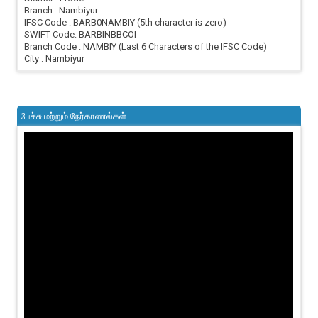
Branch : Nambiyur
IFSC Code : BARB0NAMBIY (5th character is zero)
SWIFT Code: BARBINBBCOI
Branch Code : NAMBIY (Last 6 Characters of the IFSC Code)
City : Nambiyur
பேச்சு மற்றும் நேர்காணல்கள்