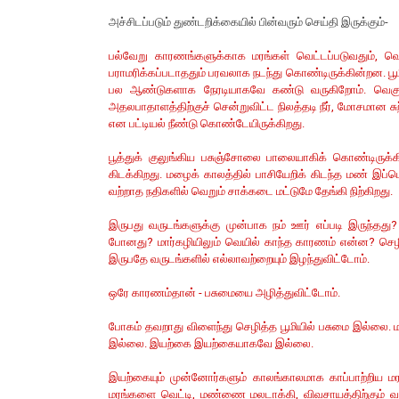
அச்சிடப்படும் துண்டறிக்கையில் பின்வரும் செய்தி இருக்கும்-
பல்வேறு காரணங்களுக்காக மரங்கள் வெட்டப்படுவதும், வெ
பராமரிக்கப்படாததும் பரவலாக நடந்து கொண்டிருக்கின்றன. பூ
பல ஆண்டுகளாக நேரடியாகவே கண்டு வருகிறோம். வெகுவா
அதலபாதாளத்திற்குச் சென்றுவிட்ட நிலத்தடி நீர், மோசமான ச
என பட்டியல் நீண்டு கொண்டேயிருக்கிறது.
பூத்துக் குலுங்கிய பசுஞ்சோலை பாலையாகிக் கொண்டிருக்கி
கிடக்கிறது. மழைக் காலத்தில் பாசியேறிக் கிடந்த மண் இப்
வற்றாத நதிகளில் வெறும் சாக்கடை மட்டுமே தேங்கி நிற்கிறது.
இருபது வருடங்களுக்கு முன்பாக நம் ஊர் எப்படி இருந்தத
போனது? மார்கழியிலும் வெயில் காந்த காரணம் என்ன? செழித
இருபதே வருடங்களில் எல்லாவற்றையும் இழந்துவிட்டோம்.
ஒரே காரணம்தான் - பசுமையை அழித்துவிட்டோம்.
போகம் தவறாது விளைந்து செழித்த பூமியில் பசுமை இல்லை. ம
இல்லை. இயற்கை இயற்கையாகவே இல்லை.
இயற்கையும் முன்னோர்களும் காலங்காலமாக காப்பாற்றிய 
மரங்களை வெட்டி, மண்ணை மலடாக்கி, விவசாயத்திற்கும் வாழ