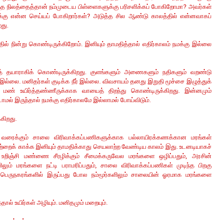
ுந்த நிலத்தைத்தான் நம்முடைய பிள்ளைகளுக்கு பரிசளிக்கப் போகிறோமா? அவர்கள்
றுக்கு என்ன செய்யப் போகிறார்கள்? அடுத்த சில ஆண்டு காலத்தில் என்னவாகப்
றது.
ல் நின்று கொண்டிருக்கிறோம். இனியும் தாமதித்தால் எதிர்காலம் நமக்கு இல்லை
த் தயாராகிக் கொண்டிருக்கிறது. குளங்களும் அணைகளும் நதிகளும் வறண்டு
ல்லை. மனிதர்கள் குடிக்க நீர் இல்லை. விவசாயம் தனது இறுதி மூச்சை இழுத்துக்
்த மண் உயிர்த்தண்ணீருக்காக வாயைத் திறந்து கொண்டிருக்கிறது. இன்னமும்
ாமல் இருந்தால் நமக்கு எதிர்காலமே இல்லாமல் போய்விடும்.
கிறது.
 வரைக்கும் சாலை விரிவாக்கப்பணிகளுக்காக பல்லாயிரக்கணக்கான மரங்கள்
காற்றைக் காக்க இனியும் தாமதிக்காது செயலாற்ற வேண்டிய காலம் இது. உடனடியாகச்
றிஞ்சி மண்ணை சீரழிக்கும் சீமைக்கருவேல மரங்களை ஒழிப்பதும், அரசின்
ும் மரங்களை நட்டி பராமரிப்பதும், சாலை விரிவாக்கப்பணிகள் முடிந்த பிறகு
ெருநகரங்களில் இருப்பது போல நம்மூர்களிலும் சாலையின் ஓரமாக மரங்களை
தால் உயிர்கள் அழியும். மனிதமும் மறையும்.