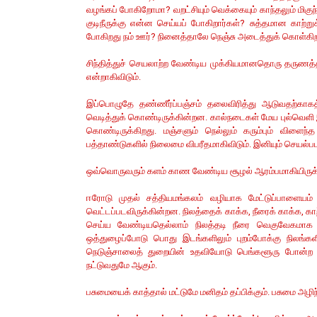
வழங்கப் போகிறோமா? வறட்சியும் வெக்கையும் காந்தலும் மிக
குடிநீருக்கு என்ன செய்யப் போகிறார்கள்? சுத்தமான காற்
போகிறது நம் ஊர்? நினைத்தாலே நெஞ்சு அடைத்துக் கொள்கி
சிந்தித்துச் செயலாற்ற வேண்டிய முக்கியமானதொரு தருணத்தி
என்றாகிவிடும்.
இப்பொழுதே தண்ணீர்ப்பஞ்சம் தலைவிரித்து ஆடுவதற்காக
வெடித்துக் கொண்டிருக்கின்றன. கால்நடைகள் மேய புல்வெளி இ
கொண்டிருக்கிறது. மஞ்சளும் நெல்லும் கரும்பும் விளைந
பத்தாண்டுகளில் நிலைமை விபரீதமாகிவிடும். இனியும் செயல்பட
ஒவ்வொருவரும் களம் காண வேண்டிய சூழல் ஆரம்பமாகியிருக்
ஈரோடு முதல் சத்தியமங்கலம் வழியாக மேட்டுப்பாளையம்
வெட்டப்படவிருக்கின்றன. நிலத்தைக் காக்க, நீரைக் காக்க, 
செய்ய வேண்டியதெல்லாம் நிலத்தடி நீரை வெகுவேகமாக உ
ஒத்துழைப்போடு பொது இடங்களிலும் புறம்போக்கு நிலங்களில
நெடுஞ்சாலைத் துறையின் உதவியோடு பெங்களூரு போன்ற ப
நட்டுவதுமே ஆகும்.
பசுமையைக் காத்தால் மட்டுமே மனிதம் தப்பிக்கும். பசுமை அழிந்