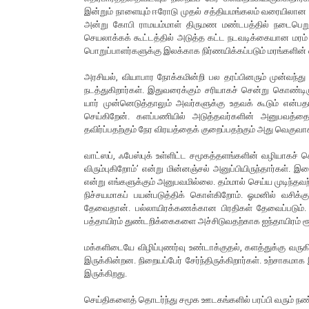
இன்றும் நாளையும் ஈரோடு முதல் சத்தியமங்கலம் வரையிலான ஊ
அன்று கோபி ராமயம்மாள் திருமண மண்டபத்தில் நடைபெறும்
செயலாக்கக் கூட்டத்தில் அடுத்த கட்ட நடவடிக்கையான மரம்
பொறுப்பாளர்களுக்கு இலக்காக நிர்ணயிக்கப்படும் மரங்களின்
அரசியல், வியாபார நோக்கமின்றி பல தரப்பினரும் முன்வந்த
நடத்துகிறார்கள். இதுவரைக்கும் சரியாகச் சென்று கொண்டி
யார் முன்னெடுத்தாலும் அவர்களுக்கு உதவக் கூடும் என்பத
செய்கிறேன். களப்பணியில் அடுத்தவர்களின் அனுபவத்
தவிர்ப்பதற்கும் நேர விரயத்தைக் குறைப்பதற்கும் அது வெகுவாக
வாட்ஸப், ஃபேஸ்புக் உள்ளிட்ட சமூகத்தளங்களின் வழியாகச்
விரும்புகிறோம்’ என்று மின்னஞ்சல் அனுப்பியிருந்தார்கள். 
என்று எங்களுக்கும் அனுபவமில்லை. தம்மால் செய்ய முடிந்தவ
நிச்சயமாகப் பயன்படுத்திக் கொள்கிறோம். ஓமனில் வசிக
தேவைதான். பல்லாயிரக்கணக்கான பிரதிகள் தேவைப்படும்.
பத்தாயிரம் துண்டறிக்கைகளை அச்சிடுவதற்காக ஐந்தாயிரம் ர
மக்களிடையே விழிப்புணர்வு உண்டாக்குதல், களத்துக்கு வரு
இருக்கின்றன. நிறையப்பேர் சேர்ந்திருக்கிறார்கள். உற்சாகம
இருக்கிறது.
செய்திகளைத் தொடர்ந்து சமூக ஊடகங்களில் பரப்பி வரும் நண்ப