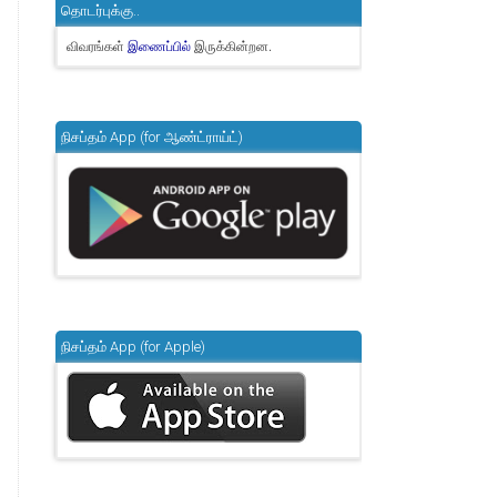
தொடர்புக்கு..
விவரங்கள்
இருக்கின்றன.
இணைப்பில்
நிசப்தம் App (for ஆண்ட்ராய்ட்)
நிசப்தம் App (for Apple)