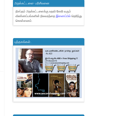
அறக்கட்டளை- பரிசீலனை
நிசப்தம் அறக்கட்டளைக்கு உதவி கோரி வரும்
விண்ணப்பங்களின் நிலவரத்தை
இணைப்பில்
தெரிந்து
கொள்ளலாம்.
புத்தகங்கள்..