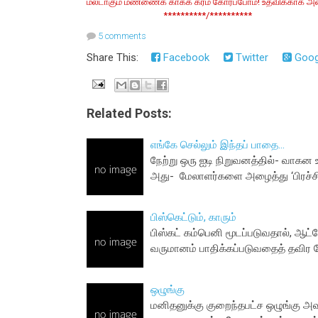
மலடாகும் மண்ணைக் காக்க கரம் கோர்ப்போம்! உதவிக்காக அழை
**********/**********
5 comments
Share This:
Facebook
Twitter
Goog
Related Posts:
எங்கே செல்லும் இந்தப் பாதை...
நேற்று ஒரு ஐடி நிறுவனத்தில்- வாகன
அது- மேலாளர்களை அழைத்து ‘பிரச
பிஸ்கெட்டும், காரும்
பிஸ்கட் கம்பெனி மூடப்படுவதால், 
வருமானம் பாதிக்கப்படுவதைத் தவிர 
ஒழுங்கு
மனிதனுக்கு குறைந்தபட்ச ஒழுங்கு அவச