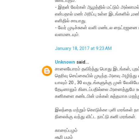
உண்டாகும்.
- இதன் வேர்கள் ஆழத்தில் மட்டும் அல்லா
என்பதால் மண் அரிப்பு உள்ள இடங்களில் ,மண் 
எளிதில் சாயாது.
- வேர் முடிச்சுகள் வளி மண்டல நைட்ரஜனை 
வளமடையும்.
January 18, 2017 at 9:23 AM
Unknown
said...
சாலையோரம் தவிர்த்து பொது இடங்கள், புறம்ப
தெரிவு செய்கையில் முடிந்த அளவு அழிந்து வர
யாவும் 20 , 30 வருடங்களுக்கு முன் வே
தேடினாலும் கிடைப்பதில்லை அனைத்துமே உண
கனிகளை கண்டபின் மக்கள் சுத்தமாக மறந்து,
இலந்தை மற்றும் கொடுக்கா புளி மரங்கள் ந
நிலைக்கு வந்து விட்ட நாட்டு கனி மரங்கள்.
காரைப்பழம்
சூரி பழம்