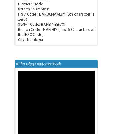
District : Erode
Branch : Nambiyur
IFSC Code : BARB0NAMBIY (5th character is
zero)
SWIFT Code: BARBINBBCOI
Branch Code : NAMBIY (Last 6 Characters of
the IFSC Code)
City : Nambiyur
பேச்சு மற்றும் நேர்காணல்கள்