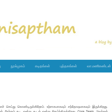
ு
நூல்முகம்
கடிதங்கள்
புத்தகங்கள்
வா.மணிகண்டன்
் செய்து கொண்டிருக்கிறோம். உற்சாகமாகவும் சந்தோஷமாகவும் இருக்கிறது.
்கள். நேற்றும் கூட ஒன்று கூடல் ஒன்று நிகழ்ந்திருக்கிறது. Core Team. அவர்கள்