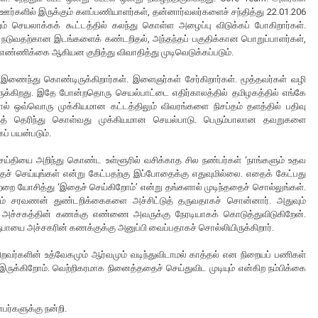
ர்களில் இருக்கும் களப்பணியாளர்கள், தன்னார்வலர்களைச் சந்தித்து 22.01.206
 செயலாக்கக் கூட்டத்தில் கலந்து கொள்ள அழைப்பு விடுக்கப் போகிறார்கள்.
 நடுவதற்கான இடங்களைக் கண்டறிதல், அந்தந்தப் பகுதிக்கான பொறுப்பாளர்கள்,
 எண்ணிக்கை ஆகியன குறித்து விவாதித்து முடிவெடுக்கப்படும்.
ு இணைந்து கொண்டிருக்கிறார்கள். இளைஞர்கள் சேர்கிறார்கள். மூத்தவர்கள் வழி
ருக்கிறது. இதே போன்றதொரு செயல்பாட்டை எதிர்காலத்தில் தமிழகத்தில் எங்கே
ால் ஒவ்வொரு முக்கியமான கட்டத்திலும் விவரங்களை நிசப்தம் தளத்தில் பதிவு
தைத் தெரிந்து கொள்வது முக்கியமான செயல்பாடு. பெரும்பாலான தவறுகளை
ப் பயன்படும்.
 செய்தியை அறிந்து கொண்ட உள்ளூரில் வசிக்காத சில நண்பர்கள் ‘நாங்களும் உதவ
இதைச் செய்யுங்கள் என்று கேட்பதற்கு இப்போதைக்கு எதுவுமில்லை. எதைக் கேட்பது
ற்றை யோசித்து ‘இதைச் செய்கிறோம்’ என்று தங்களால் முடிந்ததைச் சொல்லுங்கள்.
்கும் சரவணன் துண்டறிக்கைகளை அச்சிட்டுத் தருவதாகச் சொன்னார். அதுவும்
 அச்சகத்தின் கணக்கு எண்ணை அவருக்கு நேரடியாகக் கொடுத்துவிடுகிறேன்.
ூபாயை அச்சகரின் கணக்குக்கு அனுப்பி வைப்பதாகச் சொல்லியிருக்கிறார்.
கிறவர்களின் உத்வேகமும் ஆர்வமும் வடிந்துவிடாமல் காத்தல் என நிறையப் பணிகள்
ாக இருக்கிறோம். வெற்றிகரமாக நினைத்ததைச் செய்துவிட முடியும் என்கிற நம்பிக்கை
ர்களுக்கு நன்றி.