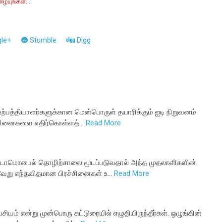
யுங்கள்...
le+
Stumble
Digg
 உற்பத்தியாளர்களுக்கான மென்பொருள் தயாரிக்கும் ஐடி நிறுவனம்
்சினைகளை எதிர்கொள்ளத்…
Read More
ஆட்டோமொபைல் தொழிற்சாலை மூடப்படுவதால் அந்த முதலாளிகளின்
வேறு எந்தவிதமான பிரச்சினைகள் உ…
Read More
ியம் என்று முன்பொரு கட்டுரையில் எழுதியிருந்தீர்கள். ஒழுங்கின்